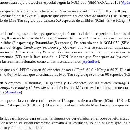
encuentran bajo protección especial según la NOM-059 (SEMARNAT, 2010) (
Apén
re que en la zona de estudio existen 5 especies de anfibios (ICinf= 5.0 e ICsu
p=
l estimado de Jackknife 1 sugiere que existen 5.9 especies de anfibios (DE= 0.96) 
do de Mao Tau sugiere que existen 5.9 especies de anfibios (ICinf= 3.7 e ICsu
p=
6
ue la más representativa, ya que se registró un total de 60 especies diferentes, 
stas, 9 son endémicas de México, 4 semiendémicas y 2 cuasiendémicas. Las fami
arulidae (8 especies) y Tyrannidae (5 especies). De acuerdo con la NOM-059 (SE
oría de riesgo:
Dendrortyx macroura
y
Oporornis tolmei
se encuentran amenaza
inctus, Falco peregrinus
y
Vermivora crissalis
se encuentran bajo protección espec
amenaza (NT) por la lista roja de la UICN. Mientras que
Xenospiza baileyi
está 
n las normas nacionales como en las internacionales (
Apéndice
).
re que en el PEEC existen 60 especies de aves (ICinf= 60.0 e ICsu
p=
60.2). El es
E= 0.96). Mientras que el estimado de Mao Tau sugiere que existen 60 especies (ICi
ron 5 órdenes, 10 familias, 10 géneros y 12 especies; de las cuales
Sylvilagus
geomys merriami
y
C. fumosus
son endémicas de México, está última se encuentra
) (
Apéndice
).
re que en la zona de estudio existen 12 especies de mamíferos (ICinf= 12.0 e I
ten 12.9 especies (DE= 0.96). Mientras que el estimado de Mao Tau sugiere que exi
ísticos utilizados para estimar la riqueza de vertebrados en el bosque reforesta
a observada es estadísticamente cercana a la estimada, lo que sugiere que los
udio y el periodo establecido.