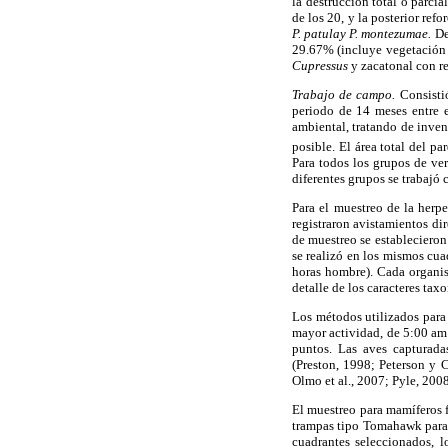
la destrucción total o parci
de los 20, y la posterior ref
P. patulay P. montezumae.
Deb
29.67% (incluye vegetación 
Cupressus
y zacatonal con r
Trabajo de campo.
Consistió
periodo de 14 meses entre 
ambiental, tratando de inven
posible. El área total del p
Para todos los grupos de ver
diferentes grupos se trabajó
Para el muestreo de la herpe
registraron avistamientos di
de muestreo se establecieron
se realizó en los mismos cu
horas hombre). Cada organis
detalle de los caracteres ta
Los métodos utilizados para 
mayor actividad, de 5:00 am 
puntos. Las aves capturadas
(Preston, 1998; Peterson y 
Olmo et al., 2007; Pyle, 2008
El muestreo para mamíferos f
trampas tipo Tomahawk para m
cuadrantes seleccionados, l