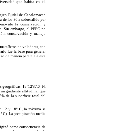
iversidad que habita en él,
ógico Ejidal de Cacalomacán
da de los 80 a sobresalido por
romovido la conservación y
mo. Sin embargo, el PEEC no
ción, conservación y manejo
 y mamíferos no voladores, con
rio fue la base para generar
izó de manera paralela a esta
 geográficas: 19°12'37.6" N,
un gradiente altitudinal que
% de la superficie total del
re 12 y 18° C, la máxima se
9° C). La precipitación media
originó como consecuencia de