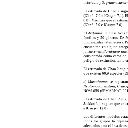
imbricata y S. grammicus
se 
El estimado de Chao 2 sugie
(ICinf= 7.0 e ICsu
p=
7.1). E
0.0). Mientras que el estima
(ICinf= 7.0 e ICsu
p=
7.0).
b) Avifauna:
la clase Aves f
familias y 50 géneros. De é
Emberezidae (9 especies); P
encuentran en alguna categ
jamaicensis, Parabuteo unic
considerada como cerca de 
peligro de extinción, tanto e
El estimado de Chao 2 sugie
que existen 60.9 especies (D
c) Mastofauna:
se registra
Neotomodon alstoni, Crato
NOM-059 (SEMARNAT, 2010
El estimado de Chao 2 sugie
Jackknife 1 sugiere que exis
e ICsu
p=
12.8).
Los diferentes modelos estad
todos los grupos la riquez
adecuados para el área de est