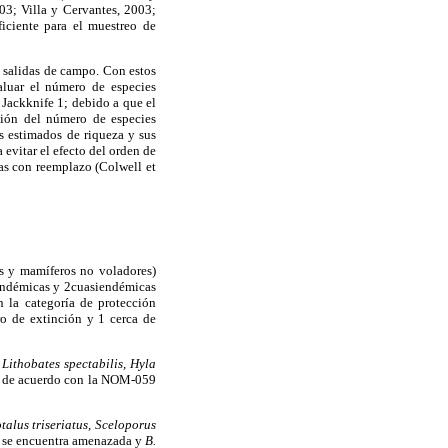
3; Villa y Cervantes, 2003;
iciente para el muestreo de
 salidas de campo. Con estos
aluar el número de especies
 Jackknife 1; debido a que el
ción del número de especies
s estimados de riqueza y sus
evitar el efecto del orden de
as con reemplazo (Colwell et
ves y mamíferos no voladores)
iendémicas y 2cuasiendémicas
la categoría de protección
ro de extinción y 1 cerca de
,
Lithobates spectabilis, Hyla
s de acuerdo con la NOM-059
talus triseriatus, Sceloporus
 se encuentra amenazada y
B.