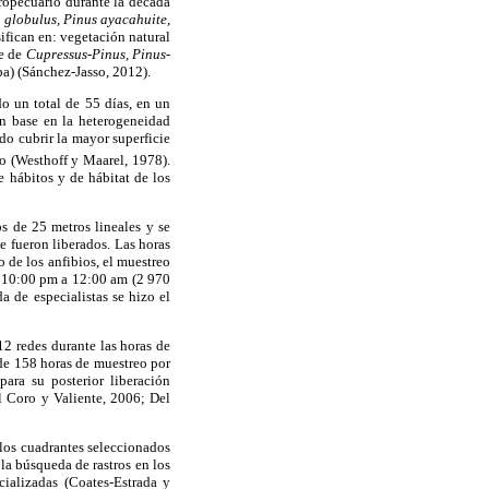
gropecuario durante la década
s globulus, Pinus ayacahuite,
ifican en: vegetación natural
ue de
Cupressus-Pinus, Pinus-
a) (Sánchez-Jasso, 2012).
o un total de 55 días, en un
n base en la heterogeneidad
do cubrir la mayor superficie
o (Westhoff y Maarel, 1978).
e hábitos y de hábitat de los
os de 25 metros lineales y se
e fueron liberados. Las horas
 de los anfibios, el muestreo
e 10:00 pm a 12:00 am (2 970
 de especialistas se hizo el
12 redes durante las horas de
 de 158 horas de muestreo por
para su posterior liberación
l Coro y Valiente, 2006; Del
 los cuadrantes seleccionados
la búsqueda de rastros en los
cializadas (Coates-Estrada y