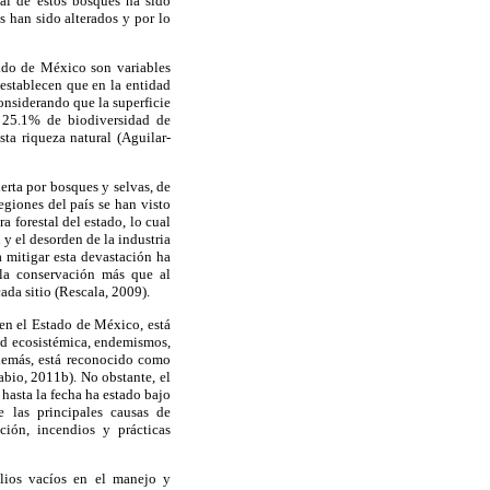
nal de estos bosques ha sido
 han sido alterados y por lo
tado de México son variables
 establecen que en la entidad
onsiderando que la superficie
l 25.1% de biodiversidad de
ta riqueza natural (Aguilar-
erta por bosques y selvas, de
giones del país se han visto
 forestal del estado, lo cual
y el desorden de la industria
a mitigar esta devastación ha
 la conservación más que al
ada sitio (Rescala, 2009).
en el Estado de México, está
dad ecosistémica, endemismos,
Además, está reconocido como
bio, 2011b). No obstante, el
hasta la fecha ha estado bajo
e las principales causas de
ción, incendios y prácticas
plios vacíos en el manejo y