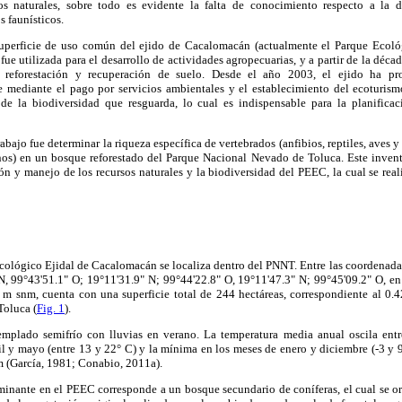
os naturales, sobre todo es evidente la falta de conocimiento respecto a la d
s faunísticos.
superficie de uso común del ejido de Cacalomacán (actualmente el Parque Ecol
ue utilizada para el desarrollo de actividades agropecuarias, y a partir de la déca
e reforestación y recuperación de suelo. Desde el año 2003, el ejido ha p
 mediante el pago por servicios ambientales y el establecimiento del ecoturis
de la biodiversidad que resguarda, lo cual es indispensable para la planifica
rabajo fue determinar la riqueza específica de vertebrados (anfibios, reptiles, aves
os) en un bosque reforestado del Parque Nacional Nevado de Toluca. Este inventa
ón y manejo de los recursos naturales y la biodiversidad del PEEC, la cual se real
ológico Ejidal de Cacalomacán se localiza dentro del PNNT. Entre las coordenadas
N, 99°43'51.1" O; 19°11'31.9" N; 99°44'22.8" O, 19°11'47.3" N; 99°45'09.2" O, en 
 m snm, cuenta con una superficie total de 244 hectáreas, correspondiente al 0.42
Toluca (
Fig. 1
).
emplado semifrío con lluvias en verano. La temperatura media anual oscila ent
il y mayo (entre 13 y 22° C) y la mínima en los meses de enero y diciembre (-3 y 
m (García, 1981; Conabio, 2011a).
minante en el PEEC corresponde a un bosque secundario de coníferas, el cual se 