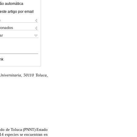
ão automática
este artigo por email
s
cionados
ar
nk
iversitaria, 50110 Toluca,
vado de Toluca (PNNT) Estado
14 especies se encuentran en