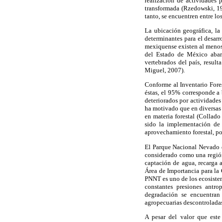
realización de actividades 
transformada (Rzedowski, 19
tanto, se encuentren entre l
La ubicación geográfica, la
determinantes para el desarr
mexiquense existen al menos 
del Estado de México abarc
vertebrados del país, resul
Miguel, 2007).
Conforme al Inventario Fores
éstas, el 95% corresponde a
deteriorados por actividades
ha motivado que en diversas 
en materia forestal (Collado
sido la implementación de 
aprovechamiento forestal, por
El Parque Nacional Nevado d
considerado como una región 
captación de agua, recarga 
Área de Importancia para la
PNNT es uno de los ecosistem
constantes presiones antro
degradación se encuentran 
agropecuarias descontroladas
A pesar del valor que este