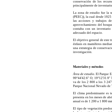
conservación de los recurs
principalmente de inventario
La zona de estudio fue la 
(PEEC)), la cual desde 1925 f
las acciones y trabajos d
aprovechamiento del bosque
contaba con un inventario 
adecuado del espacio.
El objetivo general de este t
énfasis en mamíferos median
una estrategia de conservaci
investigación.
Materiales y métodos
Área de estudio.
El Parque Ec
99°44'42.6" O; 19°12'31.9" 
va de los 2 800 a los 3 247
Parque Nacional Nevado de 
El clima predominante es t
presenta en los meses de abr
anual es de 1 200 a 1 800 m
El tipo de vegetación predo