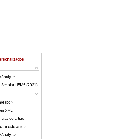
ersonalizados
 Analytics
 Scholar H5M5 (
2021
)
ol (pdf)
 em XML
cias do artigo
itar este artigo
 Analytics