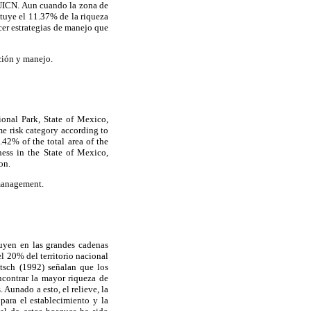
 UICN. Aun cuando la zona de
ituye el 11.37% de la riqueza
cer estrategias de manejo que
ción y manejo.
ional Park, State of Mexico,
me risk category according to
2% of the total area of the
ness in the State of Mexico,
on.
 management.
uyen en las grandes cadenas
l 20% del territorio nacional
tsch (1992) señalan que los
ncontrar la mayor riqueza de
 Aunado a esto, el relieve, la
 para el establecimiento y la