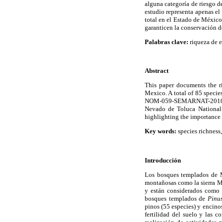
alguna categoría de riesgo 
estudio representa apenas el
total en el Estado de México
garanticen la conservación de
Palabras clave:
riqueza de e
Abstract
This paper documents the ri
Mexico. A total of 85 specie
NOM-059-SEMARNAT-2010 and 
Nevado de Toluca National P
highlighting the importance 
Key words:
species richness
Introducción
Los bosques templados de M
montañosas como la sierra Ma
y están considerados como 
bosques templados de
Pinu
pinos (55 especies) y encinos
fertilidad del suelo y las c