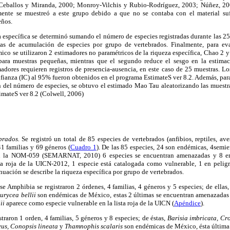
; Ceballos y Miranda, 2000; Monroy-Vilchis y Rubio-Rodríguez, 2003; Núñez, 200
amente se muestreó a este grupo debido a que no se contaba con el material suf
eños.
 específica se determinó sumando el número de especies registradas durante las 25
vas de acumulación de especies por grupo de vertebrados. Finalmente, para ev
co se utilizaron 2 estimadores no paramétricos de la riqueza específica, Chao 2 y
ara muestras pequeñas, mientras que el segundo reduce el sesgo en la estima
adores requieren registros de presencia-ausencia, en este caso de 25 muestras. Lo
nfianza (IC) al 95% fueron obtenidos en el programa EstimateS ver 8.2. Además, para 
ón del número de especies, se obtuvo el estimado Mao Tau aleatorizando las muestr
timateS ver 8.2 (Colwell, 2006)
brados.
Se registró un total de 85 especies de vertebrados (anfibios, reptiles, a
41 familias y 69 géneros (
Cuadro 1
). De las 85 especies, 24 son endémicas, 4sem
 la NOM-059 (SEMARNAT, 2010) 6 especies se encuentran amenazadas y 8 en 
sta roja de la UICN-2012, 1 especie está catalogada como vulnerable, 1 en pelig
inuación se describe la riqueza específica por grupo de vertebrados.
se Amphibia se registraron 2 órdenes, 4 familias, 4 géneros y 5 especies; de ellas
urycea bellii
son endémicas de México, estas 2 últimas se encuentran amenazada
ii
aparece como especie vulnerable en la lista roja de la UICN (
Apéndice
).
istraron 1 orden, 4 familias, 5 géneros y 8 especies; de éstas,
Barisia imbricata, Cro
eus, Conopsis lineata
y
Thamnophis scalaris
son endémicas de México, ésta última