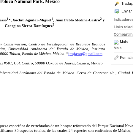
Toluca National Park, Mexico
Traduç
Enviar 
1
1
2
Indicadore
asso
*, Xóchitl Aguilar-Miguel
, Juan Pablo Medina-Castro
y
3
Georgina Sierra-Domínguez
Links rela
Compartilh
Mais
y Conservación, Centro de Investigación de Recursos Bióticos
Mais
ias, Universidad Autónoma del Estado de México, Instituto
 50000 Toluca, Estado de México, México.
*
jmsjasso@gmail.com
Permali
ez #501, Col. Centro, 68000 Oaxaca de Juárez, Oaxaca, México.
niversidad Autónoma del Estado de México. Cerro de Coatepec s/n., Ciudad Un
iqueza específica de vertebrados de un bosque reforestado del Parque Nacional Ne
ificaron 85 especies totales, de las cuales 24 especies son endémicas de México, 