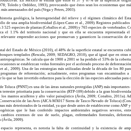
productivas. En México se estima que entre el 37 y 67% de la superficie origi
78; Toledo y Ordóñez, 1993), provocando que éstos sean los ecosistemas que más
os más amenazados del país (Vega y Peters, 2003).
 historia geológica, la heterogeneidad del relieve y el régimen climático del Es
ollo de una amplia biodiversidad (López-Cano et al., 2009). Registros publicados
3 525 especies de plantas (Ceballos et al., 2009) y 765 especies de vertebrados. C
a el 1.1% del territorio nacional y que en ella se encuentra representada e
ta relevante emprender acciones que promuevan y garanticen la conservación de es
tal del Estado de México (2010), el 48% de la superficie estatal se encuentra cubi
 bosques templados (Rescala, 2009; SEDAGRO, 2010), que al igual que en otras re
 antropogénicas. Se calcula que de 1900 a 2001 se ha perdido el 53% de la cobertura
ocasiones se establezcan vedas forestales por el acelerado proceso de deforestación 
 et al., 2009). Una de las estrategias más utilizadas desde la década de los 80 par
programas de reforestación; actualmente, estos programas van encaminados a
 lo que se han invertido esfuerzos para la elección de las especies adecuadas para c
e Toluca (PNNT) es una de las áreas naturales protegidas (ANP) más importantes 
terrestre prioritaria para la conservación (RTP-109) debido a la gran biodiversi
a los mantos acuíferos y alto valor paisajístico (Ávila, 2009; Conabio, 2011a). 
 Conservación de las Aves (AICA-MX017 Sierra de Taxco-Nevado de Toluca) (Cona
as más deteriorados de la entidad, ya que desde antes de establecerse como ANP y 
pogénicas que le han conferido impactos ambientales negativos severos, entr
cambios extensos de uso de suelo, plagas, enfermedades forestales, deforesta
 (Ávila, 2009).
 espacio representa, es notoria la falta de continuidad y la existencia de am