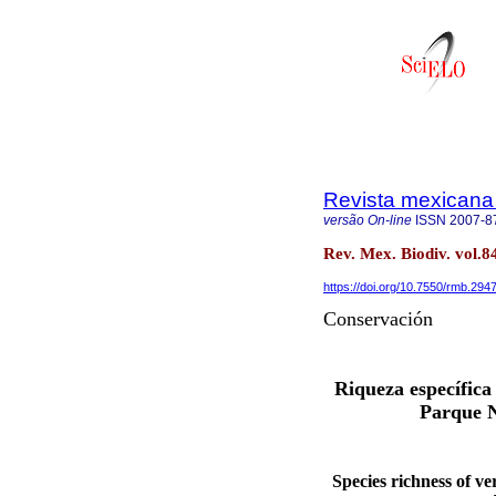
Revista mexicana 
versão On-line
ISSN
2007-8
Rev. Mex. Biodiv. vol.
https://doi.org/10.7550/rmb.294
Conservación
Riqueza específica
Parque N
Species richness of v