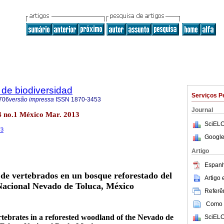
de biodiversidad
Serviços P
706
versão impressa
ISSN
1870-3453
Journal
84 no.1 México Mar. 2013
SciELO
73
Google
Artigo
Espanh
 de vertebrados en un bosque reforestado del
Artigo
acional Nevado de Toluca, México
Referên
Como c
ertebrates in a reforested woodland of the Nevado de
SciELO