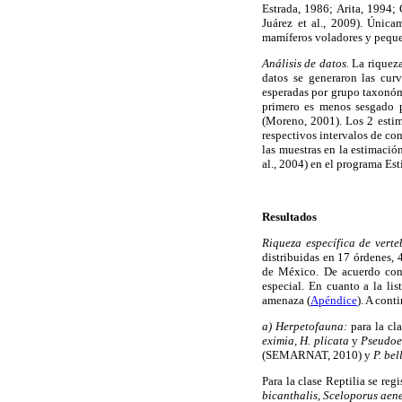
Estrada, 1986; Arita, 1994
Juárez et al., 2009). Únic
mamíferos voladores y pequ
Análisis de datos.
La riqueza
datos se generaron las cur
esperadas por grupo taxonómi
primero es menos sesgado p
(Moreno, 2001). Los 2 estim
respectivos intervalos de co
las muestras en la estimaci
al., 2004) en el programa Es
Resultados
Riqueza específica de verte
distribuidas en 17 órdenes, 
de México. De acuerdo con
especial. En cuanto a la li
amenaza (
Apéndice
). A cont
a) Herpetofauna:
para la cla
eximia, H. plicata
y
Pseudoe
(SEMARNAT, 2010) y
P. bell
Para la clase Reptilia se reg
bicanthalis, Sceloporus aen