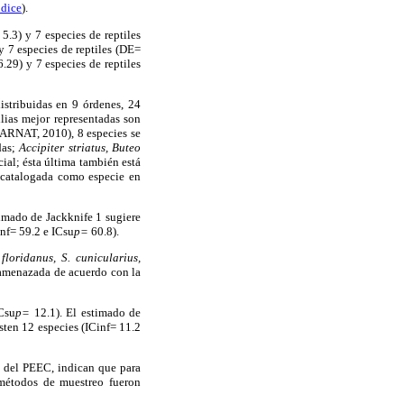
dice
).
5.3) y 7 especies de reptiles
y 7 especies de reptiles (DE=
.29) y 7 especies de reptiles
distribuidas en 9 órdenes, 24
lias mejor representadas son
MARNAT, 2010), 8 especies se
das;
Accipiter striatus, Buteo
ial; ésta última también está
catalogada como especie en
timado de Jackknife 1 sugiere
nf= 59.2 e ICsu
p=
60.8).
 floridanus, S. cunicularius,
 amenazada de acuerdo con la
Csu
p=
12.1). El estimado de
sten 12 especies (ICinf= 11.2
do del PEEC, indican que para
 métodos de muestreo fueron