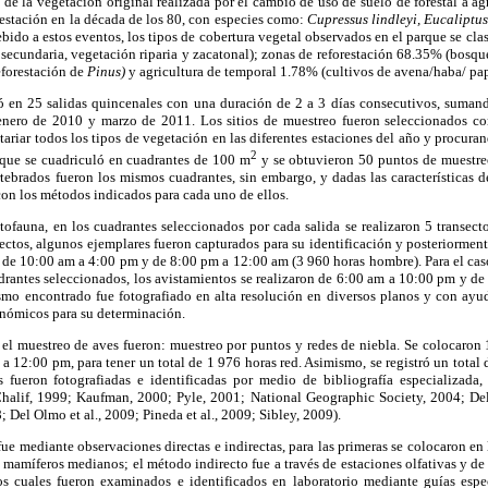
al de la vegetación original realizada por el cambio de uso de suelo de forestal a a
orestación en la década de los 80, con especies como:
Cupressus lindleyi, Eucaliptu
ido a estos eventos, los tipos de cobertura vegetal observados en el parque se clas
secundaria, vegetación riparia y zacatonal); zonas de reforestación 68.35% (bosq
eforestación de
Pinus)
y agricultura de temporal 1.78% (cultivos de avena/haba/ pap
 en 25 salidas quincenales con una duración de 2 a 3 días consecutivos, sumand
enero de 2010 y marzo de 2011. Los sitios de muestreo fueron seleccionados co
tariar todos los tipos de vegetación en las diferentes estaciones del año y procuran
2
arque se cuadriculó en cuadrantes de 100 m
y se obtuvieron 50 puntos de muestre
tebrados fueron los mismos cuadrantes, sin embargo, y dadas las características d
 con los métodos indicados para cada uno de ellos.
tofauna, en los cuadrantes seleccionados por cada salida se realizaron 5 transect
rectos, algunos ejemplares fueron capturados para su identificación y posteriorment
 de 10:00 am a 4:00 pm y de 8:00 pm a 12:00 am (3 960 horas hombre). Para el caso
adrantes seleccionados, los avistamientos se realizaron de 6:00 am a 10:00 pm y d
mo encontrado fue fotografiado en alta resolución en diversos planos y con ayuda
xonómicos para su determinación.
el muestreo de aves fueron: muestreo por puntos y redes de niebla. Se colocaron 
a 12:00 pm, para tener un total de 1 976 horas red. Asimismo, se registró un total
 fueron fotografiadas e identificadas por medio de bibliografía especializada, 
Chalif, 1999; Kaufman, 2000; Pyle, 2001; National Geographic Society, 2004; De
; Del Olmo et al., 2009; Pineda et al., 2009; Sibley, 2009).
ue mediante observaciones directas e indirectas, para las primeras se colocaron en
amíferos medianos; el método indirecto fue a través de estaciones olfativas y de 
os cuales fueron examinados e identificados en laboratorio mediante guías espe