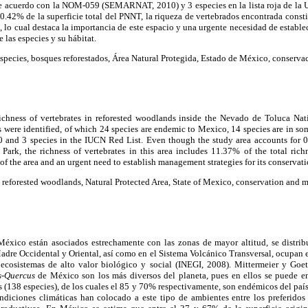
de acuerdo con la NOM-059 (SEMARNAT, 2010) y 3 especies en la lista roja de la
 0.42% de la superficie total del PNNT, la riqueza de vertebrados encontrada const
, lo cual destaca la importancia de este espacio y una urgente necesidad de estable
 las especies y su hábitat.
species, bosques reforestados, Área Natural Protegida, Estado de México, conserva
chness of vertebrates in reforested woodlands inside the Nevado de Toluca Nat
s were identified, of which 24 species are endemic to Mexico, 14 species are in so
3 species in the IUCN Red List. Even though the study area accounts for 0.4
ark, the richness of vertebrates in this area includes 11.37% of the total rich
of the area and an urgent need to establish management strategies for its conservati
, reforested woodlands, Natural Protected Area, State of Mexico, conservation and
éxico están asociados estrechamente con las zonas de mayor altitud, se distrib
dre Occidental y Oriental, así como en el Sistema Volcánico Transversal, ocupan e
ecosistemas de alto valor biológico y social (INEGI, 2008). Mittermeier y Goet
s-Quercus
de México son los más diversos del planeta, pues en ellos se puede e
 (138 especies), de los cuales el 85 y 70% respectivamente, son endémicos del país.
ondiciones climáticas han colocado a este tipo de ambientes entre los preferidos