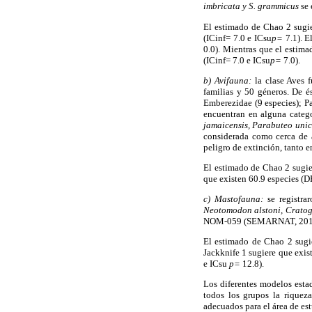
imbricata y S. grammicus
se 
El estimado de Chao 2 sugie
(ICinf= 7.0 e ICsu
p=
7.1). E
0.0). Mientras que el estima
(ICinf= 7.0 e ICsu
p=
7.0).
b) Avifauna:
la clase Aves f
familias y 50 géneros. De é
Emberezidae (9 especies); P
encuentran en alguna categ
jamaicensis, Parabuteo unic
considerada como cerca de 
peligro de extinción, tanto e
El estimado de Chao 2 sugie
que existen 60.9 especies (D
c) Mastofauna:
se registra
Neotomodon alstoni, Crato
NOM-059 (SEMARNAT, 2010
El estimado de Chao 2 sugie
Jackknife 1 sugiere que exis
e ICsu
p=
12.8).
Los diferentes modelos estad
todos los grupos la riquez
adecuados para el área de est