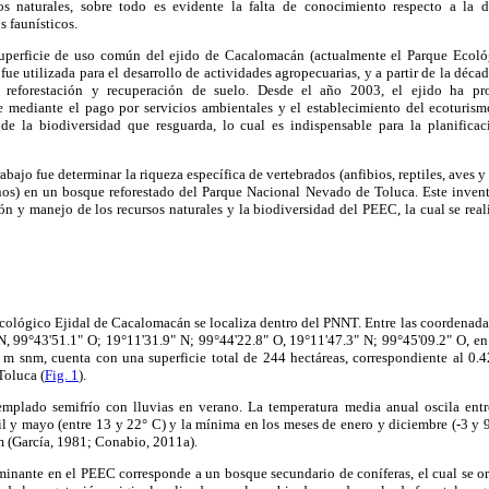
os naturales, sobre todo es evidente la falta de conocimiento respecto a la d
s faunísticos.
superficie de uso común del ejido de Cacalomacán (actualmente el Parque Ecol
ue utilizada para el desarrollo de actividades agropecuarias, y a partir de la déca
e reforestación y recuperación de suelo. Desde el año 2003, el ejido ha p
 mediante el pago por servicios ambientales y el establecimiento del ecoturis
de la biodiversidad que resguarda, lo cual es indispensable para la planifica
rabajo fue determinar la riqueza específica de vertebrados (anfibios, reptiles, aves
os) en un bosque reforestado del Parque Nacional Nevado de Toluca. Este inventa
ón y manejo de los recursos naturales y la biodiversidad del PEEC, la cual se real
ológico Ejidal de Cacalomacán se localiza dentro del PNNT. Entre las coordenadas
N, 99°43'51.1" O; 19°11'31.9" N; 99°44'22.8" O, 19°11'47.3" N; 99°45'09.2" O, en 
 m snm, cuenta con una superficie total de 244 hectáreas, correspondiente al 0.42
Toluca (
Fig. 1
).
emplado semifrío con lluvias en verano. La temperatura media anual oscila ent
il y mayo (entre 13 y 22° C) y la mínima en los meses de enero y diciembre (-3 y 
m (García, 1981; Conabio, 2011a).
minante en el PEEC corresponde a un bosque secundario de coníferas, el cual se 