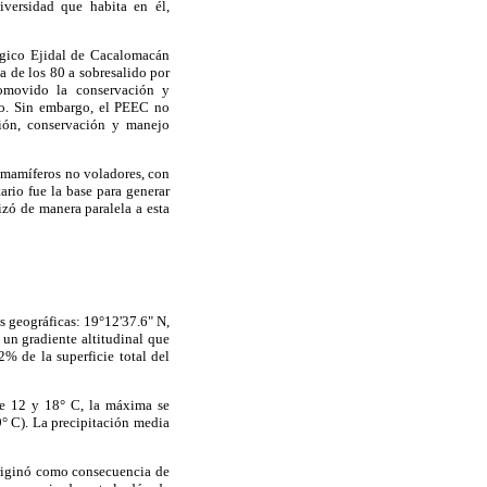
iversidad que habita en él,
ógico Ejidal de Cacalomacán
da de los 80 a sobresalido por
romovido la conservación y
mo. Sin embargo, el PEEC no
ción, conservación y manejo
 y mamíferos no voladores, con
rio fue la base para generar
izó de manera paralela a esta
 geográficas: 19°12'37.6" N,
un gradiente altitudinal que
% de la superficie total del
re 12 y 18° C, la máxima se
9° C). La precipitación media
originó como consecuencia de