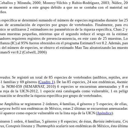
; Ceballos y Miranda, 2000; Monroy-Vilchis y Rubio-Rodríguez, 2003; Núñez, 200
amente se muestreó a este grupo debido a que no se contaba con el material suf
eños.
 específica se determinó sumando el número de especies registradas durante las 25
vas de acumulación de especies por grupo de vertebrados. Finalmente, para ev
co se utilizaron 2 estimadores no paramétricos de la riqueza específica, Chao 2 y
ara muestras pequeñas, mientras que el segundo reduce el sesgo en la estima
adores requieren registros de presencia-ausencia, en este caso de 25 muestras. Lo
nfianza (IC) al 95% fueron obtenidos en el programa EstimateS ver 8.2. Además, para 
ón del número de especies, se obtuvo el estimado Mao Tau aleatorizando las muestr
timateS ver 8.2 (Colwell, 2006)
brados.
Se registró un total de 85 especies de vertebrados (anfibios, reptiles, a
41 familias y 69 géneros (
Cuadro 1
). De las 85 especies, 24 son endémicas, 4sem
 la NOM-059 (SEMARNAT, 2010) 6 especies se encuentran amenazadas y 8 en 
sta roja de la UICN-2012, 1 especie está catalogada como vulnerable, 1 en pelig
inuación se describe la riqueza específica por grupo de vertebrados.
se Amphibia se registraron 2 órdenes, 4 familias, 4 géneros y 5 especies; de ellas
urycea bellii
son endémicas de México, estas 2 últimas se encuentran amenazada
ii
aparece como especie vulnerable en la lista roja de la UICN (
Apéndice
).
istraron 1 orden, 4 familias, 5 géneros y 8 especies; de éstas,
Barisia imbricata, Cro
eus, Conopsis lineata
y
Thamnophis scalaris
son endémicas de México, ésta última