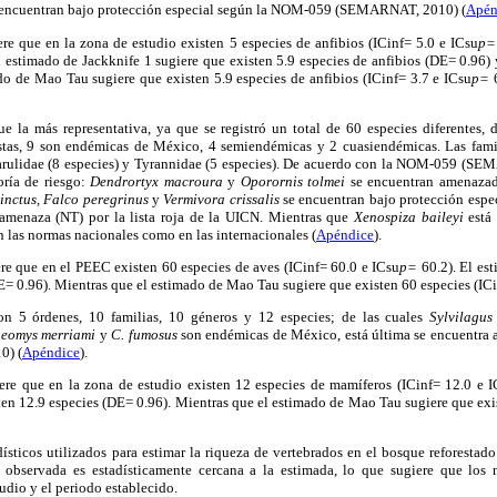
encuentran bajo protección especial según la NOM-059 (SEMARNAT, 2010) (
Apén
re que en la zona de estudio existen 5 especies de anfibios (ICinf= 5.0 e ICsu
p=
l estimado de Jackknife 1 sugiere que existen 5.9 especies de anfibios (DE= 0.96) 
do de Mao Tau sugiere que existen 5.9 especies de anfibios (ICinf= 3.7 e ICsu
p=
6
ue la más representativa, ya que se registró un total de 60 especies diferentes, 
stas, 9 son endémicas de México, 4 semiendémicas y 2 cuasiendémicas. Las fami
arulidae (8 especies) y Tyrannidae (5 especies). De acuerdo con la NOM-059 (SE
oría de riesgo:
Dendrortyx macroura
y
Oporornis tolmei
se encuentran amenaza
inctus, Falco peregrinus
y
Vermivora crissalis
se encuentran bajo protección espec
amenaza (NT) por la lista roja de la UICN. Mientras que
Xenospiza baileyi
está 
n las normas nacionales como en las internacionales (
Apéndice
).
re que en el PEEC existen 60 especies de aves (ICinf= 60.0 e ICsu
p=
60.2). El es
E= 0.96). Mientras que el estimado de Mao Tau sugiere que existen 60 especies (ICi
ron 5 órdenes, 10 familias, 10 géneros y 12 especies; de las cuales
Sylvilagus
geomys merriami
y
C. fumosus
son endémicas de México, está última se encuentra
) (
Apéndice
).
re que en la zona de estudio existen 12 especies de mamíferos (ICinf= 12.0 e I
ten 12.9 especies (DE= 0.96). Mientras que el estimado de Mao Tau sugiere que exi
ísticos utilizados para estimar la riqueza de vertebrados en el bosque reforesta
a observada es estadísticamente cercana a la estimada, lo que sugiere que los
udio y el periodo establecido.