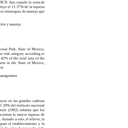
 UICN. Aun cuando la zona de
ituye el 11.37% de la riqueza
cer estrategias de manejo que
ción y manejo.
ional Park, State of Mexico,
me risk category according to
2% of the total area of the
ness in the State of Mexico,
on.
 management.
uyen en las grandes cadenas
l 20% del territorio nacional
tsch (1992) señalan que los
ncontrar la mayor riqueza de
 Aunado a esto, el relieve, la
 para el establecimiento y la