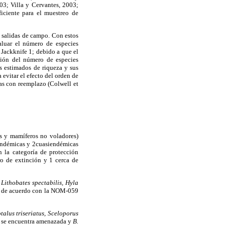
3; Villa y Cervantes, 2003;
iciente para el muestreo de
 salidas de campo. Con estos
aluar el número de especies
 Jackknife 1; debido a que el
ción del número de especies
s estimados de riqueza y sus
evitar el efecto del orden de
as con reemplazo (Colwell et
ves y mamíferos no voladores)
iendémicas y 2cuasiendémicas
la categoría de protección
ro de extinción y 1 cerca de
,
Lithobates spectabilis, Hyla
s de acuerdo con la NOM-059
talus triseriatus, Sceloporus
 se encuentra amenazada y
B.