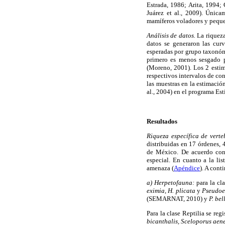
Estrada, 1986; Arita, 1994
Juárez et al., 2009). Únic
mamíferos voladores y pequ
Análisis de datos.
La riqueza
datos se generaron las cur
esperadas por grupo taxonómi
primero es menos sesgado p
(Moreno, 2001). Los 2 estim
respectivos intervalos de co
las muestras en la estimaci
al., 2004) en el programa Es
Resultados
Riqueza específica de verte
distribuidas en 17 órdenes, 
de México. De acuerdo con
especial. En cuanto a la li
amenaza (
Apéndice
). A cont
a) Herpetofauna:
para la cla
eximia, H. plicata
y
Pseudoe
(SEMARNAT, 2010) y
P. bell
Para la clase Reptilia se reg
bicanthalis, Sceloporus aen