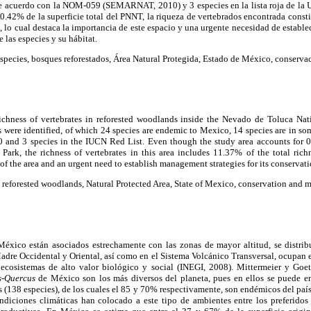
de acuerdo con la NOM-059 (SEMARNAT, 2010) y 3 especies en la lista roja de la
 0.42% de la superficie total del PNNT, la riqueza de vertebrados encontrada const
, lo cual destaca la importancia de este espacio y una urgente necesidad de estable
 las especies y su hábitat.
species, bosques reforestados, Área Natural Protegida, Estado de México, conserva
chness of vertebrates in reforested woodlands inside the Nevado de Toluca Nat
s were identified, of which 24 species are endemic to Mexico, 14 species are in so
3 species in the IUCN Red List. Even though the study area accounts for 0.4
ark, the richness of vertebrates in this area includes 11.37% of the total rich
of the area and an urgent need to establish management strategies for its conservati
, reforested woodlands, Natural Protected Area, State of Mexico, conservation and
éxico están asociados estrechamente con las zonas de mayor altitud, se distrib
dre Occidental y Oriental, así como en el Sistema Volcánico Transversal, ocupan e
ecosistemas de alto valor biológico y social (INEGI, 2008). Mittermeier y Goet
s-Quercus
de México son los más diversos del planeta, pues en ellos se puede e
 (138 especies), de los cuales el 85 y 70% respectivamente, son endémicos del país.
ondiciones climáticas han colocado a este tipo de ambientes entre los preferidos