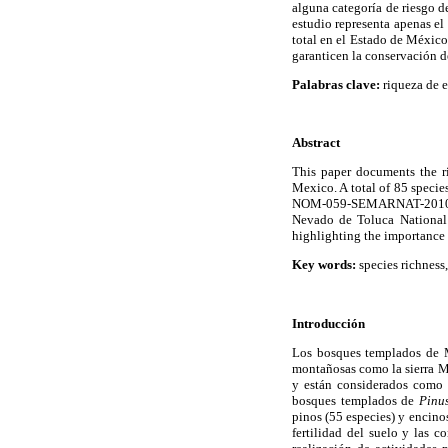
alguna categoría de riesgo 
estudio representa apenas el
total en el Estado de México
garanticen la conservación de
Palabras clave:
riqueza de e
Abstract
This paper documents the ri
Mexico. A total of 85 specie
NOM-059-SEMARNAT-2010 and 
Nevado de Toluca National P
highlighting the importance 
Key words:
species richness
Introducción
Los bosques templados de M
montañosas como la sierra Ma
y están considerados como 
bosques templados de
Pinu
pinos (55 especies) y encinos
fertilidad del suelo y las c