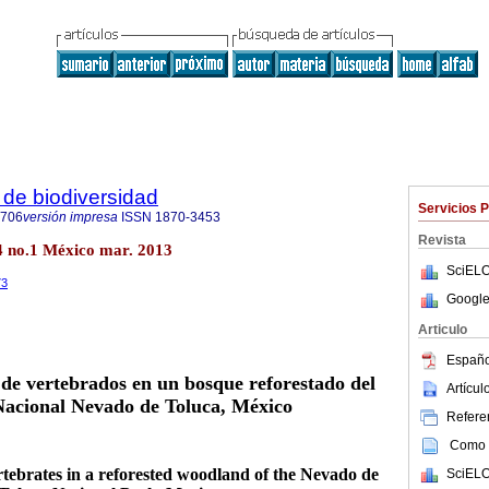
de biodiversidad
Servicios 
8706
versión impresa
ISSN
1870-3453
Revista
84 no.1 México mar. 2013
SciELO
73
Google
Articulo
Españo
 de vertebrados en un bosque reforestado del
Artícu
acional Nevado de Toluca, México
Referen
Como c
ertebrates in a reforested woodland of the Nevado de
SciELO