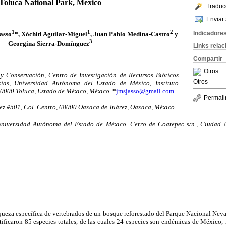
Toluca National Park, Mexico
Traduc
Enviar 
1
1
2
Indicadore
asso
*, Xóchitl Aguilar-Miguel
, Juan Pablo Medina-Castro
y
3
Georgina Sierra-Domínguez
Links rela
Compartir
Otros
y Conservación, Centro de Investigación de Recursos Bióticos
Otros
ias, Universidad Autónoma del Estado de México, Instituto
 50000 Toluca, Estado de México, México.
*
jmsjasso@gmail.com
Permali
ez #501, Col. Centro, 68000 Oaxaca de Juárez, Oaxaca, México.
niversidad Autónoma del Estado de México. Cerro de Coatepec s/n., Ciudad Un
iqueza específica de vertebrados de un bosque reforestado del Parque Nacional Ne
ificaron 85 especies totales, de las cuales 24 especies son endémicas de México, 