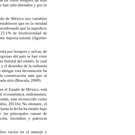
nal de estos bosques ha sido
 han sido alterados y por lo
tado de México son variables
 establecen que en la entidad
onsiderando que la superficie
l 25.1% de biodiversidad de
ta riqueza natural (Aguilar-
erta por bosques y selvas, de
giones del país se han visto
 forestal del estado, lo cual
y el desorden de la industria
a mitigar esta devastación ha
 la conservación más que al
ada sitio (Rescala, 2009).
en el Estado de México, está
dad ecosistémica, endemismos,
Además, está reconocido como
bio, 2011b). No obstante, el
hasta la fecha ha estado bajo
e las principales causas de
ción, incendios y prácticas
plios vacíos en el manejo y