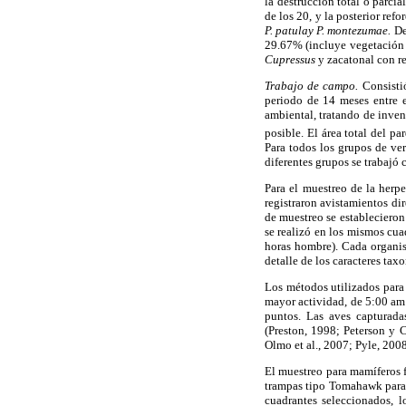
la destrucción total o parci
de los 20, y la posterior ref
P. patulay P. montezumae.
Deb
29.67% (incluye vegetación 
Cupressus
y zacatonal con r
Trabajo de campo.
Consistió
periodo de 14 meses entre 
ambiental, tratando de inven
posible. El área total del p
Para todos los grupos de ver
diferentes grupos se trabajó
Para el muestreo de la herpe
registraron avistamientos di
de muestreo se establecieron
se realizó en los mismos cu
horas hombre). Cada organis
detalle de los caracteres ta
Los métodos utilizados para 
mayor actividad, de 5:00 am 
puntos. Las aves capturadas
(Preston, 1998; Peterson y 
Olmo et al., 2007; Pyle, 2008
El muestreo para mamíferos f
trampas tipo Tomahawk para m
cuadrantes seleccionados, l