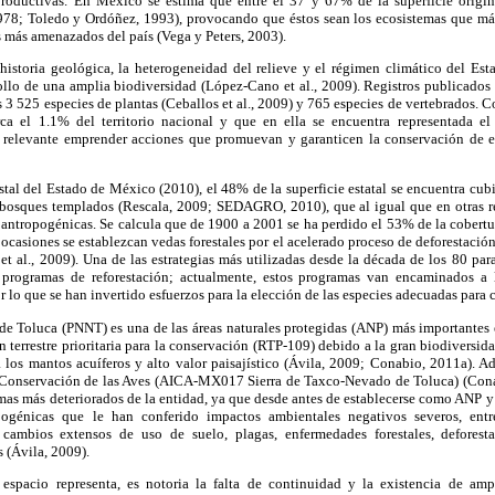
productivas. En México se estima que entre el 37 y 67% de la superficie origi
78; Toledo y Ordóñez, 1993), provocando que éstos sean los ecosistemas que más
os más amenazados del país (Vega y Peters, 2003).
 historia geológica, la heterogeneidad del relieve y el régimen climático del Es
ollo de una amplia biodiversidad (López-Cano et al., 2009). Registros publicados
3 525 especies de plantas (Ceballos et al., 2009) y 765 especies de vertebrados. C
a el 1.1% del territorio nacional y que en ella se encuentra representada e
ta relevante emprender acciones que promuevan y garanticen la conservación de es
tal del Estado de México (2010), el 48% de la superficie estatal se encuentra cubi
 bosques templados (Rescala, 2009; SEDAGRO, 2010), que al igual que en otras re
 antropogénicas. Se calcula que de 1900 a 2001 se ha perdido el 53% de la cobertura
ocasiones se establezcan vedas forestales por el acelerado proceso de deforestación 
 et al., 2009). Una de las estrategias más utilizadas desde la década de los 80 par
programas de reforestación; actualmente, estos programas van encaminados a
 lo que se han invertido esfuerzos para la elección de las especies adecuadas para c
e Toluca (PNNT) es una de las áreas naturales protegidas (ANP) más importantes 
terrestre prioritaria para la conservación (RTP-109) debido a la gran biodiversi
a los mantos acuíferos y alto valor paisajístico (Ávila, 2009; Conabio, 2011a). 
 Conservación de las Aves (AICA-MX017 Sierra de Taxco-Nevado de Toluca) (Cona
as más deteriorados de la entidad, ya que desde antes de establecerse como ANP y 
pogénicas que le han conferido impactos ambientales negativos severos, entr
cambios extensos de uso de suelo, plagas, enfermedades forestales, deforesta
 (Ávila, 2009).
 espacio representa, es notoria la falta de continuidad y la existencia de am