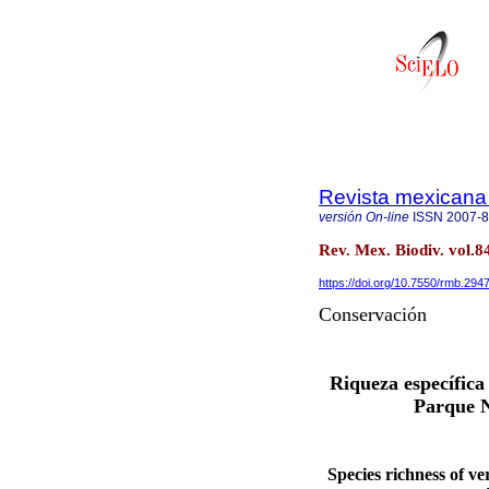
Revista mexicana 
versión On-line
ISSN
2007-
Rev. Mex. Biodiv. vol.
https://doi.org/10.7550/rmb.294
Conservación
Riqueza específica
Parque N
Species richness of v