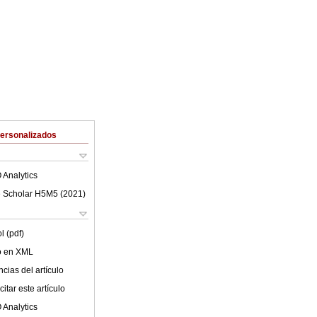
Personalizados
 Analytics
 Scholar H5M5 (
2021
)
l (pdf)
lo en XML
cias del artículo
itar este artículo
 Analytics