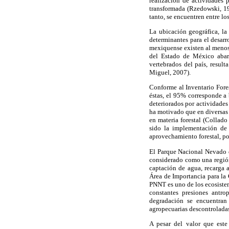
realización de actividades 
transformada (Rzedowski, 19
tanto, se encuentren entre l
La ubicación geográfica, la
determinantes para el desarr
mexiquense existen al menos 
del Estado de México abarc
vertebrados del país, resul
Miguel, 2007).
Conforme al Inventario Fores
éstas, el 95% corresponde a
deteriorados por actividades
ha motivado que en diversas 
en materia forestal (Collado
sido la implementación de 
aprovechamiento forestal, por
El Parque Nacional Nevado d
considerado como una región 
captación de agua, recarga 
Área de Importancia para la
PNNT es uno de los ecosistem
constantes presiones antro
degradación se encuentran 
agropecuarias descontroladas
A pesar del valor que este