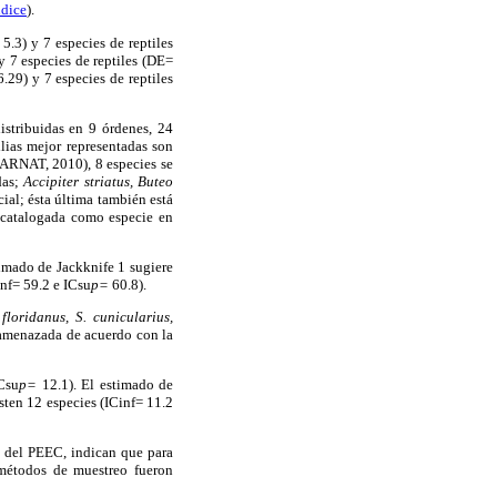
dice
).
5.3) y 7 especies de reptiles
y 7 especies de reptiles (DE=
.29) y 7 especies de reptiles
distribuidas en 9 órdenes, 24
lias mejor representadas son
MARNAT, 2010), 8 especies se
das;
Accipiter striatus, Buteo
ial; ésta última también está
catalogada como especie en
timado de Jackknife 1 sugiere
nf= 59.2 e ICsu
p=
60.8).
 floridanus, S. cunicularius,
 amenazada de acuerdo con la
Csu
p=
12.1). El estimado de
sten 12 especies (ICinf= 11.2
do del PEEC, indican que para
 métodos de muestreo fueron