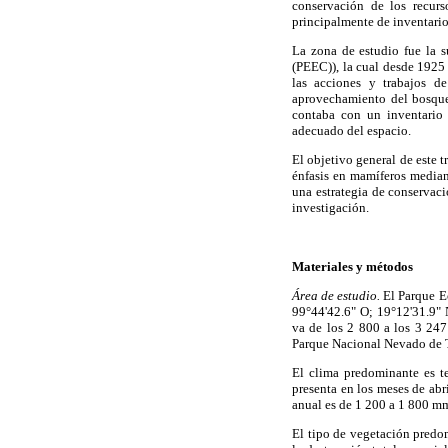
conservación de los recurs
principalmente de inventario
La zona de estudio fue la 
(PEEC)), la cual desde 1925 f
las acciones y trabajos d
aprovechamiento del bosque
contaba con un inventario 
adecuado del espacio.
El objetivo general de este t
énfasis en mamíferos median
una estrategia de conservaci
investigación.
Materiales y métodos
Área de estudio.
El Parque Ec
99°44'42.6" O; 19°12'31.9" 
va de los 2 800 a los 3 247
Parque Nacional Nevado de 
El clima predominante es t
presenta en los meses de abr
anual es de 1 200 a 1 800 m
El tipo de vegetación predo