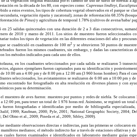
al de la vegetación original realizada por el cambio de uso de suelo de forestal a a
orestación en la década de los 80, con especies como:
Cupressus lindleyi, Eucaliptu
ido a estos eventos, los tipos de cobertura vegetal observados en el parque se clas
secundaria, vegetación riparia y zacatonal); zonas de reforestación 68.35% (bosq
eforestación de
Pinus)
y agricultura de temporal 1.78% (cultivos de avena/haba/ pap
 en 25 salidas quincenales con una duración de 2 a 3 días consecutivos, sumand
enero de 2010 y marzo de 2011. Los sitios de muestreo fueron seleccionados co
tariar todos los tipos de vegetación en las diferentes estaciones del año y procuran
2
arque se cuadriculó en cuadrantes de 100 m
y se obtuvieron 50 puntos de muestre
tebrados fueron los mismos cuadrantes, sin embargo, y dadas las características d
 con los métodos indicados para cada uno de ellos.
tofauna, en los cuadrantes seleccionados por cada salida se realizaron 5 transect
rectos, algunos ejemplares fueron capturados para su identificación y posteriorment
 de 10:00 am a 4:00 pm y de 8:00 pm a 12:00 am (3 960 horas hombre). Para el caso
adrantes seleccionados, los avistamientos se realizaron de 6:00 am a 10:00 pm y d
mo encontrado fue fotografiado en alta resolución en diversos planos y con ayuda
xonómicos para su determinación.
el muestreo de aves fueron: muestreo por puntos y redes de niebla. Se colocaron 
a 12:00 pm, para tener un total de 1 976 horas red. Asimismo, se registró un total
 fueron fotografiadas e identificadas por medio de bibliografía especializada, 
Chalif, 1999; Kaufman, 2000; Pyle, 2001; National Geographic Society, 2004; De
; Del Olmo et al., 2009; Pineda et al., 2009; Sibley, 2009).
ue mediante observaciones directas e indirectas, para las primeras se colocaron en
amíferos medianos; el método indirecto fue a través de estaciones olfativas y de 
os cuales fueron examinados e identificados en laboratorio mediante guías espe