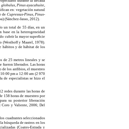
gropecuario durante la década
s globulus, Pinus ayacahuite,
ifican en: vegetación natural
ue de
Cupressus-Pinus, Pinus-
a) (Sánchez-Jasso, 2012).
o un total de 55 días, en un
n base en la heterogeneidad
do cubrir la mayor superficie
o (Westhoff y Maarel, 1978).
e hábitos y de hábitat de los
os de 25 metros lineales y se
e fueron liberados. Las horas
 de los anfibios, el muestreo
e 10:00 pm a 12:00 am (2 970
 de especialistas se hizo el
12 redes durante las horas de
 de 158 horas de muestreo por
para su posterior liberación
l Coro y Valiente, 2006; Del
 los cuadrantes seleccionados
la búsqueda de rastros en los
cializadas (Coates-Estrada y