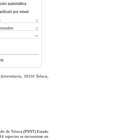
ción automática
artículo por email
s
cionados
nk
iversitaria, 50110 Toluca,
vado de Toluca (PNNT) Estado
14 especies se encuentran en