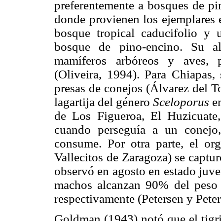
preferentemente a bosques de pin
donde provienen los ejemplares e
bosque tropical caducifolio y
bosque de pino-encino. Su al
mamíferos arbóreos y aves, p
(Oliveira, 1994). Para Chiapas, 
presas de conejos (Álvarez del T
lagartija del género
Sceloporus
en
de Los Figueroa, El Huzicuat
cuando perseguía a un conejo,
consume. Por otra parte, el or
Vallecitos de Zaragoza) se captur
observó en agosto en estado juve
machos alcanzan 90% del peso 
respectivamente (Petersen y Peter
Goldman (1943) notó que el tigri