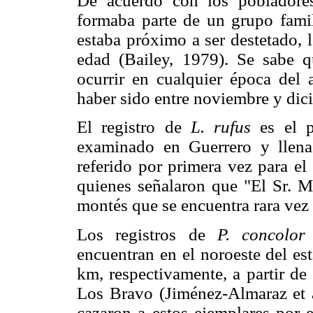
De acuerdo con los poblador
formaba parte de un grupo famil
estaba próximo a ser destetado, 
edad (Bailey, 1979). Se sabe q
ocurrir en cualquier época del 
haber sido entre noviembre y dic
El registro de
L. rufus
es el p
examinado en Guerrero y llen
referido por primera vez para e
quienes señalaron que "El Sr. 
montés que se encuentra rara vez
Los registros de
P. concolor
encuentran en el noroeste del es
km, respectivamente, a partir d
Los Bravo (Jiménez-Almaraz et a
cazaron a estos ejemplares por e