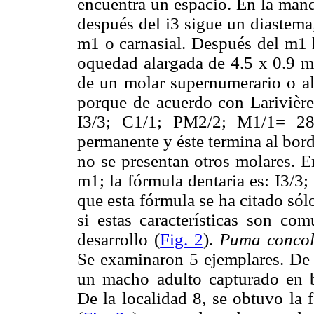
encuentra un espacio. En la mandí
después del i3 sigue un diastema;
m1 o carnasial. Después del m1 
oquedad alargada de 4.5 x 0.9 mm
de un molar supernumerario o al 
porque de acuerdo con Larivière
I3/3; C1/1; PM2/2; M1/1= 28 
permanente y éste termina al bord
no se presentan otros molares. E
m1; la fórmula dentaria es: I3/3
que esta fórmula se ha citado sól
si estas características son co
desarrollo (
Fig. 2
).
Puma concol
Se examinaron 5 ejemplares. De l
un macho adulto capturado en b
De la localidad 8, se obtuvo la 