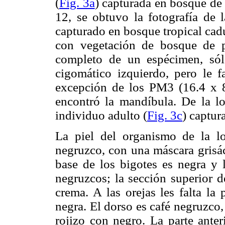
(
Fig. 3a
) capturada en bosque de
12, se obtuvo la fotografía de 
capturado en bosque tropical cadu
con vegetación de bosque de p
completo de un espécimen, sólo
cigomático izquierdo, pero le fa
excepción de los PM3 (16.4 x 
encontró la mandíbula. De la loc
individuo adulto (
Fig. 3c
) captur
La piel del organismo de la lo
negruzco, con una máscara grisác
base de los bigotes es negra y l
negruzcos; la sección superior d
crema. A las orejas les falta la
negra. El dorso es café negruzco, 
rojizo con negro. La parte anter