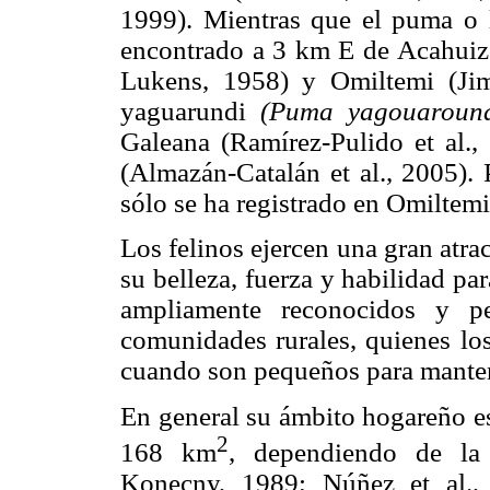
1999). Mientras que el puma o
encontrado a 3 km E de Acahuizo
Lukens, 1958) y Omiltemi (Jim
yaguarundi
(Puma yagouaround
Galeana (Ramírez-Pulido et al.
(Almazán-Catalán et al., 2005).
sólo se ha registrado en Omiltem
Los felinos ejercen una gran atr
su belleza, fuerza y habilidad par
ampliamente reconocidos y pe
comunidades rurales, quienes los
cuando son pequeños para mante
En general su ámbito hogareño es
2
168 km
, dependiendo de la
Konecny, 1989; Núñez et al., 