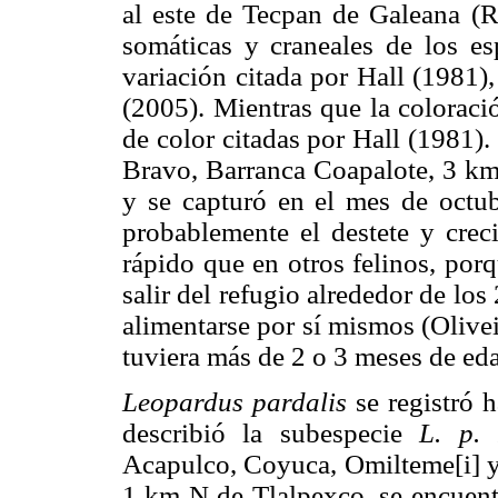
al este de Tecpan de Galeana (R
somáticas y craneales de los es
variación citada por Hall (1981)
(2005). Mientras que la coloraci
de color citadas por Hall (1981)
Bravo, Barranca Coapalote, 3 km
y se capturó en el mes de octu
probablemente el destete y crec
rápido que en otros felinos, por
salir del refugio alrededor de los
alimentarse por sí mismos (Olivei
tuviera más de 2 o 3 meses de ed
Leopardus pardalis
se registró 
describió la subespecie
L. p. 
Acapulco, Coyuca, Omilteme[i] y 
1 km N de Tlalpexco, se encuentr