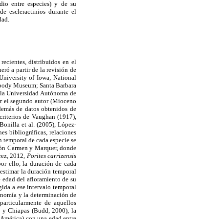
io entre especies) y de su
de escleractinios durante el
dad.
ecientes, distribuidos en el
eró a partir de la revisión de
University of Iowa; National
eabody Museum; Santa Barbara
 la Universidad Autónoma de
por el segundo autor (Mioceno
demás de datos obtenidos de
 criterios de Vaughan (1917),
onilla et al. (2005), López-
es bibliográficas, relaciones
n temporal de cada especie se
ción Carmen y Marquer, donde
ez, 2012,
Porites carrizensis
or ello, la duración de cada
eestimar la duración temporal
de edad del afloramiento de su
gida a ese intervalo temporal
onomía y la determinación de
particularmente de aquellos
) y Chiapas (Budd, 2000), la
e América) con una edad entre