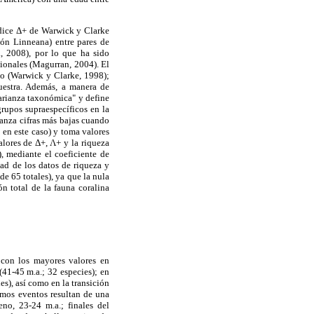
índice Δ+ de Warwick y Clarke
ión Linneana) entre pares de
., 2008), por lo que ha sido
ionales (Magurran, 2004). El
reo (Warwick y Clarke, 1998);
muestra. Además, a manera de
varianza taxonómica" y define
grupos supraespecíficos en la
canza cifras más bajas cuando
en este caso) y toma valores
alores de Δ+, Λ+ y la riqueza
), mediante el coeficiente de
ad de los datos de riqueza y
e 65 totales), ya que la nula
n total de la fauna coralina
 con los mayores valores en
(41-45 m.a.; 32 especies); en
es), así como en la transición
imos eventos resultan de una
no, 23-24 m.a.; finales del