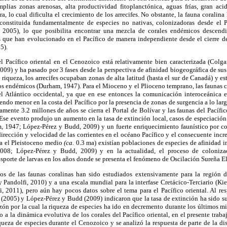
amplias zonas arenosas, alta productividad fitoplanctónica, aguas frías, gran aci
a, lo cual dificulta el crecimiento de los arrecifes. No obstante, la fauna coralina
constituida fundamentalmente de especies no nativas, colonizadoras desde el P
 2005), lo que posibilita encontrar una mezcla de corales endémicos descend
s que han evolucionado en el Pacífico de manera independiente desde el cierre d
5).
del Pacífico oriental en el Cenozoico está relativamente bien caracterizada (Colg
9) y ha pasado por 3 fases desde la perspectiva de afinidad biogeográfica de sus
 riqueza, los arrecifes ocupaban zonas de alta latitud (hasta el sur de Canadá) y 
os endémicos (Durham, 1947). Para el Mioceno y el Plioceno temprano, las faunas 
l Atlántico occidental, ya que en ese entonces la comunicación interoceánica e
iendo menor en la costa del Pacífico por la presencia de zonas de surgencia a lo lar
mente 3.2 millones de años se cierra el Portal de Bolívar y las faunas del Pacífi
 Ese evento produjo un aumento en la tasa de extinción local, casos de especiación
 1947; López-Pérez y Budd, 2009) y un fuerte enriquecimiento faunístico por col
irección y velocidad de las corrientes en el océano Pacífico y el consecuente incre
ra el Pleistoceno medio
(ca.
0.3 ma) existían poblaciones de especies de afinidad in
008; López-Pérez y Budd, 2009) y en la actualidad, el proceso de coloniza
nsporte de larvas en los años donde se presenta el fenómeno de Oscilación Sureña E
os de las faunas coralinas han sido estudiados extensivamente para la región 
 Pandolfi, 2010) y a una escala mundial para la interfase Cretácico-Terciario (K
, 2011), pero aún hay pocos datos sobre el tema para el Pacífico oriental. Al re
(2005) y López-Pérez y Budd (2009) indicaron que la tasa de extinción ha sido su
zón por la cual la riqueza de especies ha ido en decremento durante los últimos mi
o a la dinámica evolutiva de los corales del Pacífico oriental, en el presente traba
queza de especies durante el Cenozoico y se analizó la respuesta de parte de la d