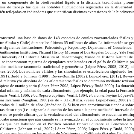
; un componente de la biodiversidad ligado a la distancia taxonómica promed
esis de trabajo fue que las notables fluctuaciones registradas en la diversidad 
én reflejadas en indicadores que cuantifican distintas expresiones de la biodiversi
 construyó una base de datos de 148 especies de corales zooxantelados fósiles y r
ntre Alaska y Chile) durante los últimos 65 millones de años. La información se gen
as siguientes instituciones: Paleontology Repository, Department of Geoscience, 
Smithsonian Institution; Natural History Museum of Los Angeles County; Yale P
 University of California Museum of Paleontology; Museo de Historia Natural de
 se incorporaron registros de ejemplares recolectados en el golfo de California 
nados mediante taxonomía tradicional y geométrica (López-Pérez, 2008, 2012), a
érez, 2005). Los nombres válidos y las sinonimias se establecieron siguiendo los
1991), Budd y Johnson (1999), Reyes-Bonilla (2002), López-Pérez (2012), Reyes-B
 relativa y/o absoluta de los afloramientos fósiles se determinó mediante revision
otópicas de uranio y torio (López-Pérez 2008, López-Pérez y Budd 2009). La duració
edad mínima y máxima de cada afloramiento; por ejemplo, la edad para la Forma
ensis
Verrill, 1866,
Pocillopora capitata
Verrill, 1864,
Favia maitreyiae
López-Pér
ia merriami
(Vaughan. 1900) es de ~ 3.1-1.8 m.a. (véase López-Pérez, 2008) y p
riodos de 1 millón de años (Apéndice 1). Si bien esta aproximación tiende a sobr
otras de su tipo (i.e., asignar la duración de los taxa a la parte media del intervalo 
o no se puede afirmar que la verdadera edad del afloramiento se encuentra restrin
, cabe mencionar que aún cuando se ha avanzado en el conocimiento sobre la tax
nos que han habitado en el Pacífico oriental tropical durante el Cenozoico y 
 California (Johnson et al., 2007; López-Pérez, 2008; López-Pérez y Budd, 2009
mplares recolectados en los estados de Washington y California (Estados Unidos d