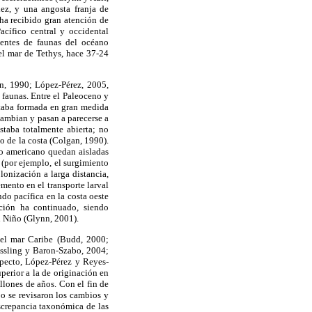
dez, y una angosta franja de
 ha recibido gran atención de
acífico central y occidental
ientes de faunas del océano
el mar de Tethys, hace 37-24
an, 1990; López-Pérez, 2005,
 faunas. Entre el Paleoceno y
estaba formada en gran medida
cambian y pasan a parecerse a
staba totalmente abierta; no
go de la costa (Colgan, 1990).
co americano quedan aisladas
 (por ejemplo, el surgimiento
onización a larga distancia,
mento en el transporte larval
do pacífica en la costa oeste
ción ha continuado, siendo
l Niño (Glynn, 2001).
del mar Caribe (Budd, 2000;
iessling y Baron-Szabo, 2004;
specto, López-Pérez y Reyes-
perior a la de originación en
llones de años. Con el fin de
jo se revisaron los cambios y
iscrepancia taxonómica de las