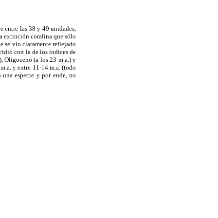
e entre las 38 y 49 unidades,
 extinción coralina que sólo
ue se vio claramente reflejado
idió con la de los índices de
), Oligoceno (a los 23 m.a.) y
m.a. y entre 11-14 m.a. (todo
o una especie y por ende, no