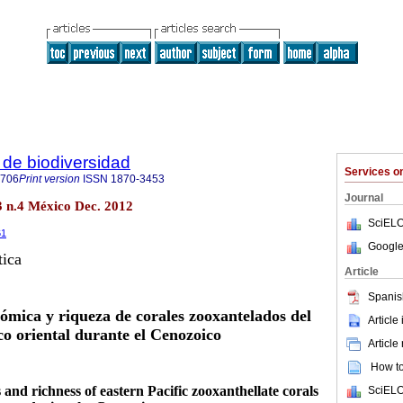
de biodiversidad
Services 
8706
Print version
ISSN
1870-3453
Journal
3 n.4 México Dec. 2012
SciELO
61
Google
tica
Article
Spanis
ómica y riqueza de corales zooxantelados del
Article
co oriental durante el Cenozoico
Article
How to 
and richness of eastern Pacific zooxanthellate corals
SciELO