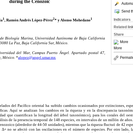
during the Cenozoic
Automat
Send th
1
2
1
Indicators
la
, Ramón Andrés López-Pérez
* y Alonso Mohedano
Related lin
Share
e Biología Marina, Universidad Autónoma de Baja California
More
23080 La Paz, Baja California Sur, México.
More
iversidad del Mar, Campus Puerto Ángel. Apartado postal 47,
, México.
*
alopez@angel.umar.mx
Permali
elados del Pacífico oriental ha sufrido cambios ocasionados por extinciones, esp
ficas. Aquí se analizan los cambios en la riqueza y en la discrepancia taxonó
idad que cuantifican la longitud del árbol taxonómico), para los corales del oest
álisis de la presencia temporal de 148 especies, en intervalos de un millón de año
enozoico (alrededor de 44-50 unidades), mientras que la riqueza fluctuó de 42 espe
 Δ+ no se afectó con las oscilaciones en el número de especies. Por otro lado, la