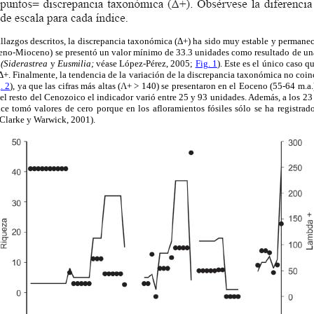
allazgos descritos, la discrepancia taxonómica (Δ+) ha sido muy estable y permanec
eno-Mioceno) se presentó un valor mínimo de 33.3 unidades como resultado de una
s
(Siderastrea
y
Eusmilia;
véase López-Pérez, 2005;
Fig. 1
). Este es el único caso q
Δ+. Finalmente, la tendencia de la variación de la discrepancia taxonómica no coinc
. 2
), ya que las cifras más altas (Λ+ > 140) se presentaron en el Eoceno (55-64 m.a.
 el resto del Cenozoico el indicador varió entre 25 y 93 unidades. Además, a los 23 
ice tomó valores de cero porque en los afloramientos fósiles sólo se ha registrad
 (Clarke y Warwick, 2001).