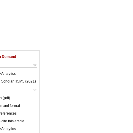
on Demand
 Analytics
 Scholar H5M5 (
2021
)
h (pdf)
 in xml format
 references
cite this article
 Analytics