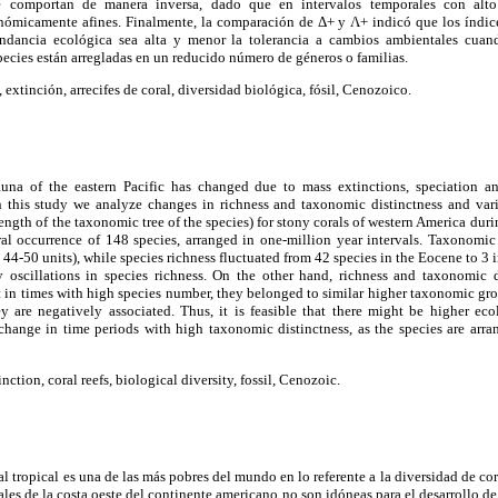
e comportan de manera inversa, dado que en intervalos temporales con alto
nómicamente afines. Finalmente, la comparación de Δ+ y Λ+ indicó que los índic
undancia ecológica sea alta y menor la tolerancia a cambios ambientales cuan
ecies están arregladas en un reducido número de géneros o familias.
 extinción, arrecifes de coral, diversidad biológica, fósil, Cenozoico.
auna of the eastern Pacific has changed due to mass extinctions, speciation a
 this study we analyze changes in richness and taxonomic distinctness and var
length of the taxonomic tree of the species) for stony corals of western America dur
ral occurrence of 148 species, arranged in one-million year intervals. Taxonomic 
44-50 units), while species richness fluctuated from 42 species in the Eocene to 3 i
 oscillations in species richness. On the other hand, richness and taxonomic 
hat in times with high species number, they belonged to similar higher taxonomic gro
are negatively associated. Thus, it is feasible that there might be higher ec
change in time periods with high taxonomic distinctness, as the species are arr
nction, coral reefs, biological diversity, fossil, Cenozoic.
al tropical es una de las más pobres del mundo en lo referente a la diversidad de c
les de la costa oeste del continente americano no son idóneas para el desarrollo de 