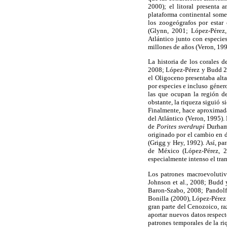
2000); el litoral presenta 
plataforma continental somer
los zoogeógrafos por estar 
(Glynn, 2001; López-Pérez,
Atlántico junto con especie
millones de años (Veron, 199
La historia de los corales 
2008; López-Pérez y Budd 200
el Oligoceno presentaba alta
por especies e incluso géner
las que ocupan la región de
obstante, la riqueza siguió s
Finalmente, hace aproximada
del Atlántico (Veron, 1995).
de
Porites sverdrupi
Durham,
originado por el cambio en d
(Grigg y Hey, 1992). Así, pa
de México (López-Pérez, 2
especialmente intenso el tra
Los patrones macroevolutiv
Johnson et al., 2008; Budd y
Baron-Szabo, 2008; Pandolfi
Bonilla (2000), López-Pérez 
gran parte del Cenozoico, ra
aportar nuevos datos respect
patrones temporales de la ri