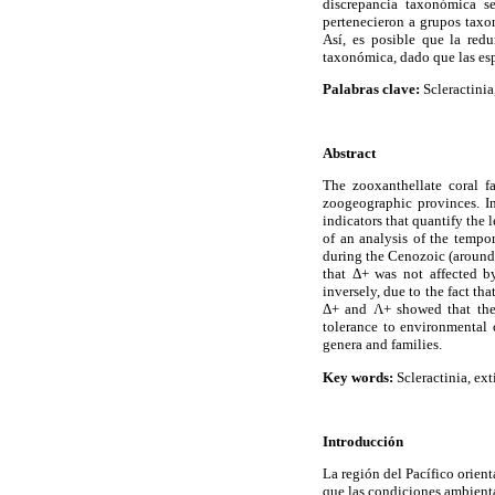
discrepancia taxonómica s
pertenecieron a grupos taxo
Así, es posible que la red
taxonómica, dado que las esp
Palabras clave:
Scleractinia,
Abstract
The zooxanthellate coral f
zoogeographic provinces. In
indicators that quantify the 
of an analysis of the tempo
during the Cenozoic (around 
that Δ+ was not affected by
inversely, due to the fact t
Δ+ and Λ+ showed that they 
tolerance to environmental 
genera and families.
Key words:
Scleractinia, exti
Introducción
La región del Pacífico orient
que las condiciones ambienta