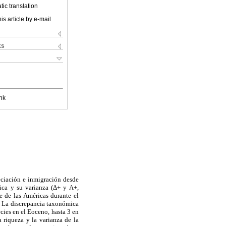
ic translation
is article by e-mail
ks
nk
eciación e inmigración desde
mica y su varianza (Δ+ y Λ+,
e de las Américas durante el
s. La discrepancia taxonómica
cies en el Eoceno, hasta 3 en
 riqueza y la varianza de la