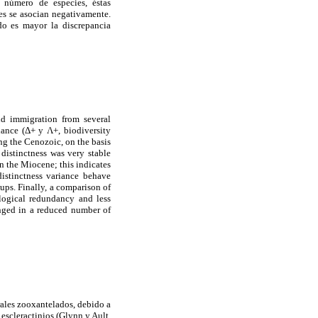
 número de especies, éstas
es se asocian negativamente.
do es mayor la discrepancia
nd immigration from several
iance (Δ+ y Λ+, biodiversity
ing the Cenozoic, on the basis
distinctness was very stable
n the Miocene; this indicates
distinctness variance behave
ups. Finally, a comparison of
ological redundancy and less
anged in a reduced number of
orales zooxantelados, debido a
escleractinios (Glynn y Ault,