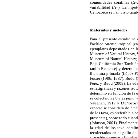
comunidades coralinas (Δ+
variabilidad (Λ+). La hipót
Cenozoico se han visto tambi
Materiales y métodos
Para el presente estudio se
Pacífico oriental tropical (e
ejemplares depositados en l
Museum of Natural History, 
Museum of Natural History;
Baja California Sur. También
tardío-Reciente) y determi
literatura primaria (López-P
Foster (1986, 1987), Budd (
Pérez y Budd (2009). La edad
estratigráficas y razones is
determinó en función de la 
se colectaron
Porites panam
Vaughan, 1917 y
Dichocoen
especie se considera de 3 pe
de los taxa, es preferible a 
presencia), sobre todo cuand
(Johnson, 2001). Finalmente
la edad de los taxa corali
recolectados en el golfo de
situación respecto a los eje