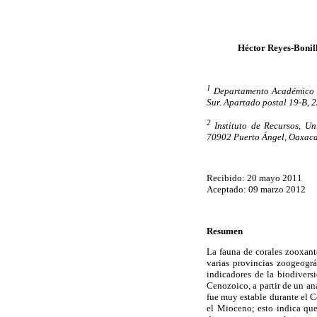
Héctor Reyes-Bonil
1
Departamento Académico d
Sur. Apartado postal 19-B, 
2
Instituto de Recursos, Un
70902 Puerto Ángel, Oaxaca
Recibido: 20 mayo 2011
Aceptado: 09 marzo 2012
Resumen
La fauna de corales zooxant
varias provincias zoogeográ
indicadores de la biodivers
Cenozoico, a partir de un an
fue muy estable durante el C
el Mioceno; esto indica que