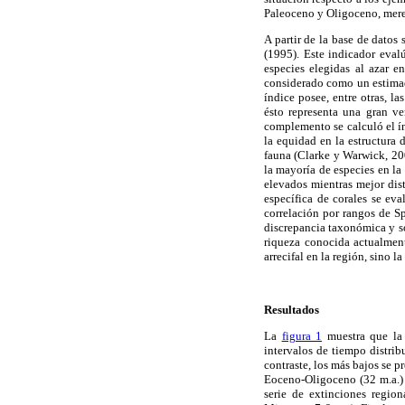
Paleoceno y Oligoceno, mere
A partir de la base de datos
(1995). Este indicador eval
especies elegidas al azar e
considerado como un estimad
índice posee, entre otras, l
ésto representa una gran ve
complemento se calculó el ín
la equidad en la estructura 
fauna (Clarke y Warwick, 200
la mayoría de especies en l
elevados mientras mejor dist
específica de corales se eva
correlación por rangos de S
discrepancia taxonómica y só
riqueza conocida actualment
arrecifal en la región, sino 
Resultados
La
figura 1
muestra que la 
intervalos de tiempo distrib
contraste, los más bajos se p
Eoceno-Oligoceno (32 m.a.) 
serie de extinciones regio