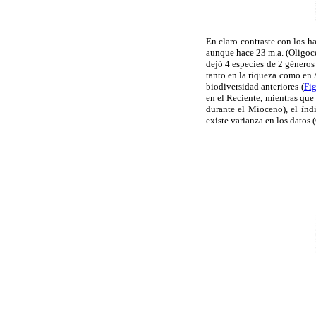
En claro contraste con los h
aunque hace 23 m.a. (Oligoc
dejó 4 especies de 2 género
tanto en la riqueza como en 
biodiversidad anteriores (
Fig
en el Reciente, mientras que
durante el Mioceno), el índ
existe varianza en los datos