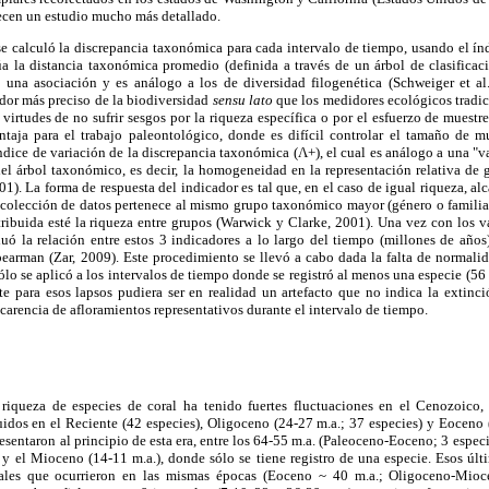
cen un estudio mucho más detallado.
 se calculó la discrepancia taxonómica para cada intervalo de tiempo, usando el 
úa la distancia taxonómica promedio (definida a través de un árbol de clasificac
n una asociación y es análogo a los de diversidad filogenética (Schweiger et al
or más preciso de la biodiversidad
sensu lato
que los medidores ecológicos tradic
as virtudes de no sufrir sesgos por la riqueza específica o por el esfuerzo de muest
ntaja para el trabajo paleontológico, donde es difícil controlar el tamaño de 
dice de variación de la discrepancia taxonómica (Λ+), el cual es análogo a una "
del árbol taxonómico, es decir, la homogeneidad en la representación relativa de 
1). La forma de respuesta del indicador es tal que, en el caso de igual riqueza, al
a colección de datos pertenece al mismo grupo taxonómico mayor (género o familia 
ribuida esté la riqueza entre grupos (Warwick y Clarke, 2001). Una vez con los v
luó la relación entre estos 3 indicadores a lo largo del tiempo (millones de años
pearman (Zar, 2009). Este procedimiento se llevó a cabo dada la falta de normalid
lo se aplicó a los intervalos de tiempo donde se registró al menos una especie (56 d
e para esos lapsos pudiera ser en realidad un artefacto que no indica la extinció
la carencia de afloramientos representativos durante el intervalo de tiempo.
riqueza de especies de coral ha tenido fuertes fluctuaciones en el Cenozoico,
uidos en el Reciente (42 especies), Oligoceno (24-27 m.a.; 37 especies) y Eoceno 
resentaron al principio de esta era, entre los 64-55 m.a. (Paleoceno-Eoceno; 3 especi
y el Mioceno (14-11 m.a.), donde sólo se tiene registro de una especie. Esos últ
nales que ocurrieron en las mismas épocas (Eoceno ~ 40 m.a.; Oligoceno-Mioce