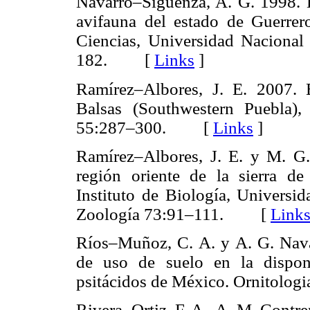
Navarro–Sigüenza, A. G. 1998. D
avifauna del estado de Guerrer
Ciencias, Universidad Naciona
182. [
Links
]
Ramírez–Albores, J. E. 2007. B
Balsas (Southwestern Puebla),
55:287–300. [
Links
]
Ramírez–Albores, J. E. y M. G.
región oriente de la sierra d
Instituto de Biología, Univers
Zoología 73:91–111. [
Link
Ríos–Muñoz, C. A. y A. G. Nava
de uso de suelo en la disponi
psitácidos de México. Ornitol
Rivera–Ortiz, F. A., A. M. Contr