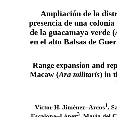
Ampliación de la dist
presencia de una colonia
de la guacamaya verde (
en el alto Balsas de Gue
Range expansion and repr
Macaw (
Ara militaris
) in 
1
Víctor H. Jiménez–Arcos
, S
3
Escalona–López
, María del 