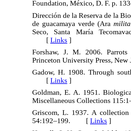
Foundation, México, D. F. p.
Dirección de la Reserva de la Bi
de guacamaya verde (Ara
milita
Seco, Santa María Tecomavac
[
Links
]
Forshaw, J. M. 2006. Parrots 
Princeton University Press, Ne
Gadow, H. 1908. Through sout
[
Links
]
Goldman, E. A. 1951. Biologica
Miscellaneous Collections 11
Griscom, L. 1937. A collection
54:192–199. [
Links
]