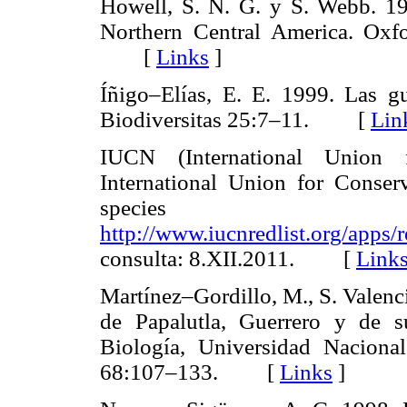
Howell, S. N. G. y S. Webb. 19
Northern Central America. Oxf
[
Links
]
Íñigo–Elías, E. E. 1999. Las g
Biodiversitas 25:7–11. [
Lin
IUCN (International Union 
International Union for Conserv
specie
http://www.iucnredlist.org/apps/
consulta: 8.XII.2011. [
Link
Martínez–Gordillo, M., S. Valenc
de Papalutla, Guerrero y de su
Biología, Universidad Nacion
68:107–133. [
Links
]