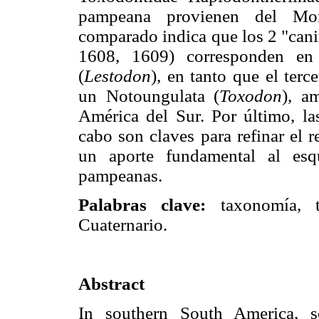
pampeana provienen del Mont
comparado indica que los 2 "can
1608, 1609) corresponden en 
(
Lestodon
), en tanto que el te
un Notoungulata (
Toxodon
), a
América del Sur. Por último, las
cabo son claves para refinar el r
un aporte fundamental al esqu
pampeanas.
Palabras clave:
taxonomía, ta
Cuaternario.
Abstract
In southern South America, s