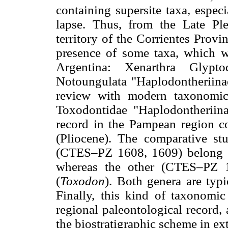
containing supersite taxa, espec
lapse. Thus, from the Late Ple
territory of the Corrientes Provi
presence of some taxa, which w
Argentina: Xenarthra Glypto
Notoungulata "Haplodontheriinae"
review with modern taxonomic 
Toxodontidae "Haplodontheriina
record in the Pampean region 
(Pliocene). The comparative st
(CTES–PZ 1608, 1609) belong t
whereas the other (CTES–PZ 1
(
Toxodon
). Both genera are typ
Finally, this kind of taxonomic 
regional paleontological record,
the biostratigraphic scheme in e