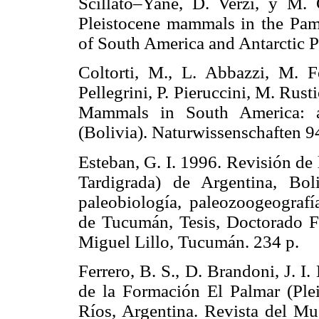
Scillato–Yané, D. Verzi, y M. 
Pleistocene mammals in the Pamp
of South America and Antarcti
Coltorti, M., L. Abbazzi, M. F
Pellegrini, P. Pieruccini, M. Rust
Mammals in South America: a
(Bolivia). Naturwissenschaft
Esteban, G. I. 1996. Revisión de
Tardigrada) de Argentina, Boli
paleobiología, paleozoogeografí
de Tucumán, Tesis, Doctorado Fa
Miguel Lillo, Tucumán. 234 
Ferrero, B. S., D. Brandoni, J. I
de la Formación El Palmar (Plei
Ríos, Argentina. Revista del Mu