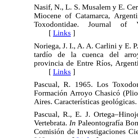
Nasif, N., L. S. Musalem y E. Ce
Miocene of Catamarca, Argenti
Toxodontidae. Journal of V
[
Links
]
Noriega, J. I., A. A. Carlini y E.
tardío de la cuenca del arro
provincia de Entre Ríos, Argen
[
Links
]
Pascual, R. 1965. Los Toxodon
Formación Arroyo Chasicó (Plioc
Aires. Características geológ
Pascual, R., E. J. Ortega–Hino
Vertebrata.
In
Paleontografía Bonae
Comisión de Investigaciones Cie