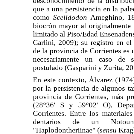
desconocimiento de la distribuci
que a una persistencia en la pal
como
Scelidodon
Ameghino, 188
biocrón mayor al originalmente 
limitado al Piso/Edad Ensenaden
Carlini, 2009); su registro en e
de la provincia de Corrientes es 
necesariamente un caso de su
postulado (Gasparini y Zurita, 200
En este contexto, Álvarez (1974)
por la persistencia de algunos t
provincia de Corrientes, más pr
(28°36' S y 59°02' O), Depar
Corrientes. Entre los materiale
dentarios de un Notoung
"Haplodontheriinae" (
sensu
Kragl