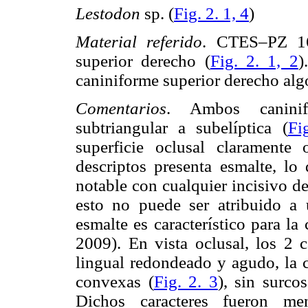
Lestodon
sp. (
Fig. 2. 1, 4
)
Material referido
. CTES–PZ 16
superior derecho (
Fig. 2. 1, 2
)
caniniforme superior derecho algo
Comentarios
. Ambos caninif
subtriangular a subelíptica (
Fi
superficie oclusal claramente
descriptos presenta esmalte, lo
notable con cualquier incisivo 
esto no puede ser atribuido a
esmalte es característico para la
2009). En vista oclusal, los 2 
lingual redondeado y agudo, la c
convexas (
Fig. 2. 3
), sin surco
Dichos caracteres fueron m