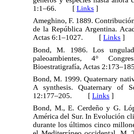
1:1–66. [
Links
]
Ameghino, F. 1889. Contribución 
de la República Argentina. Aca
Actas 6:1–1027. [
Links
]
Bond, M. 1986. Los ungulado
paleoambientes, 4° Congr
Bioestratigrafía, Actas 2:173
Bond, M. 1999. Quaternary nativ
A synthesis. Quaternary of S
12:177–205. [
Links
]
Bond, M., E. Cerdeño y G. Lóp
América del Sur. In Evolución cl
durante los últimos cinco millon
el Mediterráneo occidental, M. T