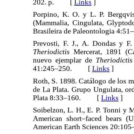
202. p. [
Links
]
Porpino, K. O. y L. P. Bergqv
(Mammalia, Cingulata, Glyptodo
Brasileira de Paleontologia 4
Prevosti, F. J., A. Dondas y F. 
Theriodictis
Mercerat, 1891 (Ca
nuevo ejemplar de
Theriodictis
41:245–250. [
Links
]
Roth, S. 1898. Catálogo de los m
de La Plata. Grupo Ungulata, or
Plata 8:33–160. [
Links
]
Soibelzon, L. H., E. P. Tonni y 
American short–faced bears (Ur
American Earth Sciences 20: