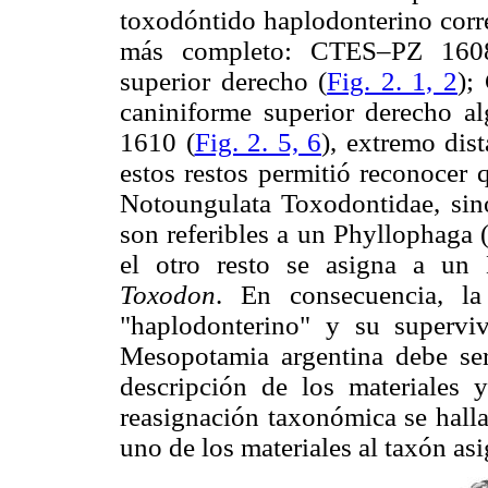
toxodóntido haplodonterino corr
más completo: CTES–PZ 1608,
superior derecho (
Fig. 2. 1, 2
);
caniniforme superior derecho al
1610 (
Fig. 2. 5, 6
), extremo dis
estos restos permitió reconocer 
Notoungulata Toxodontidae, sino
son referibles a un Phyllophaga 
el otro resto se asigna a un
Toxodon
. En consecuencia, la
"haplodonterino" y su superviv
Mesopotamia argentina debe ser
descripción de los materiales 
reasignación taxonómica se halla
uno de los materiales al taxón as