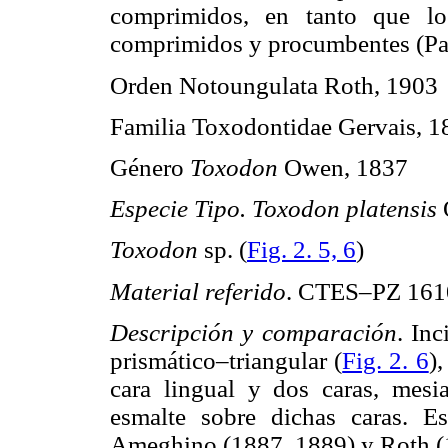
comprimidos, en tanto que los 
comprimidos y procumbentes (Pasc
Orden Notoungulata Roth, 1903
Familia Toxodontidae Gervais, 1
Género
Toxodon
Owen, 1837
Especie Tipo. Toxodon platensis
Toxodon
sp. (
Fig. 2. 5, 6
)
Material referido
. CTES–PZ 1610,
Descripción y comparación
. Inc
prismático–triangular (
Fig. 2. 6
)
cara lingual y dos caras, mesi
esmalte sobre dichas caras. E
Ameghino (1887, 1889) y Roth (