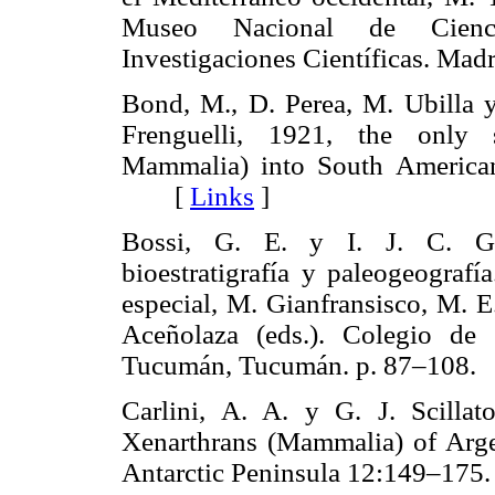
Museo Nacional de Cienci
Investigaciones Científicas. M
Bond, M., D. Perea, M. Ubilla 
Frenguelli, 1921, the only su
Mammalia) into South American 
[
Links
]
Bossi, G. E. y I. J. C. Gavri
bioestratigrafía y paleogeograf
especial, M. Gianfransisco, M. E
Aceñolaza (eds.). Colegio de
Tucumán, Tucumán. p. 87–10
Carlini, A. A. y G. J. Scilla
Xenarthrans (Mammalia) of Arge
Antarctic Peninsula 12:149–