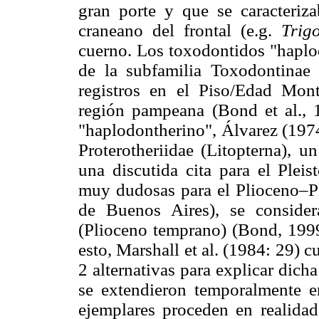
gran porte y que se caracteriz
craneano del frontal (e.g.
Trig
cuerno. Los toxodontidos "haplod
de la subfamilia Toxodontinae (
registros en el Piso/Edad Mon
región pampeana (Bond et al., 1
"haplodontherino", Álvarez (197
Proterotheriidae (Litopterna), 
una discutida cita para el Plei
muy dudosas para el Plioceno–Pl
de Buenos Aires), se conside
(Plioceno temprano) (Bond, 1999;
esto, Marshall et al. (1984: 29) c
2 alternativas para explicar dich
se extendieron temporalmente en
ejemplares proceden en realidad