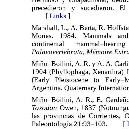
precedieron y sucedieron. El
[
Links
]
Marshall, L., A. Berta, R. Hoffst
Mones. 1984. Mammals and s
continental mammal–beari
Palaeovertebrata, Mémoire Extr
Miño–Boilini, A. R. y A. A. Carl
1904 (Phyllophaga, Xenarthra) 
(Early Pleistocene to Early–
Argentina. Quaternary Interna
Miño–Boilini, A. R., E. Cerdeñ
Toxodon
Owen, 1837 (Notoungula
las provincias de Corrientes,
Paleontología 21:93–103. [