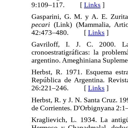
9:109–117. [
Links
]
Gasparini, G. M. y A. E. Zurita
pecari
(Link) (Mammalia, Artio
42:473–480. [
Links
]
Gavriloff, I. J. C. 2000. 
cronoestratigráficas: la problem
argentino. Ameghiniana Supl
Herbst, R. 1971. Esquema estrat
República de Argentina. Revist
26:221–246. [
Links
]
Herbst, R. y J. N. Santa Cruz. 19
de Corrientes. D'Orbignyana 
Kraglievich, L. 1934. La anti
Hermoso y Chapadmalal, deduc