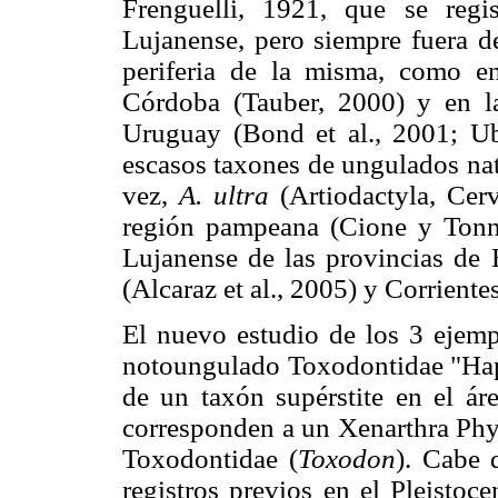
Frenguelli, 1921, que se reg
Lujanense, pero siempre fuera d
periferia de la misma, como en 
Córdoba (Tauber, 2000) y en la
Uruguay (Bond et al., 2001; Ubi
escasos taxones de ungulados nat
vez,
A. ultra
(Artiodactyla, Cer
región pampeana (Cione y Tonni
Lujanense de las provincias de 
(Alcaraz et al., 2005) y Corrient
El nuevo estudio de los 3 ejemp
notoungulado Toxodontidae "Hapl
de un taxón supérstite en el á
corresponden a un Xenarthra Phy
Toxodontidae (
Toxodon
). Cabe 
registros previos en el Pleistoc