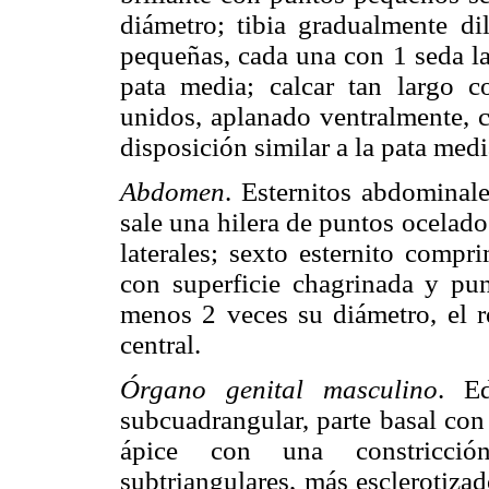
diámetro; tibia gradualmente di
pequeñas, cada una con 1 seda lar
pata media; calcar tan largo 
unidos, aplanado ventralmente, 
disposición similar a la pata medi
Abdomen
. Esternitos abdominal
sale una hilera de puntos ocelad
laterales; sexto esternito compr
con superficie chagrinada y pun
menos 2 veces su diámetro, el re
central.
Órgano genital masculino
. Ed
subcuadrangular, parte basal co
ápice con una constricci
subtriangulares, más esclerotiza