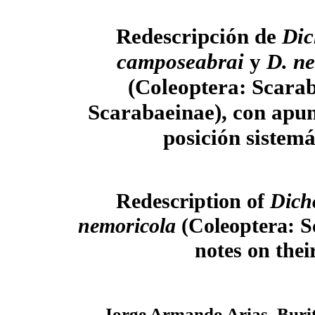
Redescripción de
Dic
camposeabrai
y
D. n
(Coleoptera: Scara
Scarabaeinae), con apun
posición sistemá
Redescription of
Dich
nemoricola
(Coleoptera: S
notes on thei
Jorge Armando Arias–Burit