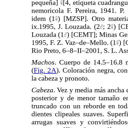
pequeña]
[4, etiqueta cuadrang
nemoricola F. Pereira, 1941. P. 
idem (1
) [MZSP]. Otro materi
ix.1995, J. Louzada. (2
; 2
) [C
Louzada (1
) [CEMT]; Minas Ger
1995, F. Z. Vaz–de–Mello. (1
) [
Rio Preto, 6–8–II–2001, S. L. Assi
Machos
. Cuerpo de 14.5–16.8
(
Fig. 2A
). Coloración negra, con
la cabeza y pronoto.
Cabeza
. Vez y media más ancha q
posterior y de menor tamaño en
truncado con un reborde en toda
dientes clipeales suaves. Superf
arrugas suaves y convirtiéndo