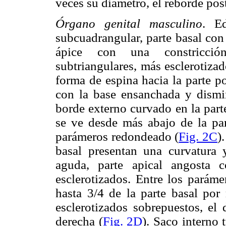
veces su diámetro, el reborde post
Órgano genital masculino
. Ed
subcuadrangular, parte basal co
ápice con una constricci
subtriangulares, más esclerotiza
forma de espina hacia la parte po
con la base ensanchada y dismin
borde externo curvado en la part
se ve desde más abajo de la par
parámeros redondeado (
Fig. 2C
)
basal presentan una curvatura
aguda, parte apical angosta 
esclerotizados. Entre los paráme
hasta 3/4 de la parte basal po
esclerotizados sobrepuestos, el
derecha (
Fig. 2D
). Saco interno 