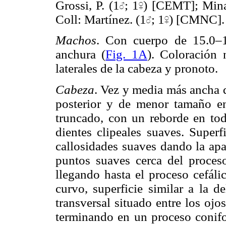
Grossi, P. (1
; 1
) [CEMT]; Minas
Coll: Martínez. (1
; 1
) [CMNC].
Machos
. Con cuerpo de 15.0–
anchura (
Fig. 1A
). Coloración 
laterales de la cabeza y pronoto.
Cabeza
. Vez y media más ancha q
posterior y de menor tamaño en
truncado, con un reborde en toda
dientes clipeales suaves. Superf
callosidades suaves dando la apa
puntos suaves cerca del proceso
llegando hasta el proceso cefáli
curvo, superficie similar a la d
transversal situado entre los ojo
terminando en un proceso conifo