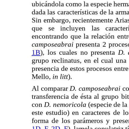
ubicándola como la especie her
dada las características de la arm
Sin embargo, recientemente Arias
que se incluyen las caracter
encontrando que la relación entr
camposeabrai
presenta 2 proceso
1B
), los cuales no presenta
D. 
grupo reclinatus, en el cual una 
presencia de estos procesos entr
Mello,
in litt
).
Al comparar
D. camposeabrai
co
transferencia de ésta al grupo bi
con
D. nemoricola
(especie de la
este estudio) en caracteres de l
forma de los parámeros y prese
1D–F
,
2D–F
), lamela copulatriz 