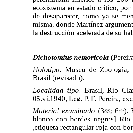
ecosistema en estado crítico, por 
de desaparecer, como ya se menc
misma, donde Martínez argumentab
la destrucción acelerada de su háb
Dichotomius nemoricola
(Pereira
Holotipo
. Museu de Zoologia, 
Brasil (revisado).
Localidad tipo
. Brasil, Rio Cla
05.vi.1940, Leg. P. F. Pereira, ex
Material examinado
(3
; 6
).
blanco con bordes negros] Rio C
,etiqueta rectangular roja con bo