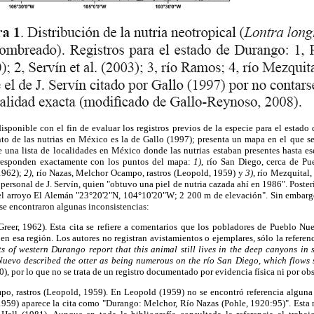
isponible con el fin de evaluar los registros previos de la especie para el estad
to de las nutrias en México es la de Gallo (1997); presenta un mapa en el que se
 una lista de localidades en México donde las nutrias estaban presentes hasta 
rresponden exactamente con los puntos del mapa:
1)
, río San Diego, cerca de P
1962);
2)
, río Nazas, Melchor Ocampo, rastros (Leopold, 1959) y
3)
, río Mezquital,
ersonal de J. Servín, quien "obtuvo una piel de nutria cazada ahí en 1986". Posteri
del arroyo El Alemán "23°20'2"N, 104°10'20"W; 2 200 m de elevación". Sin embargo,
, se encontraron algunas inconsistencias:
reer, 1962). Esta cita se refiere a comentarios que los pobladores de Pueblo Nu
n esa región. Los autores no registran avistamientos o ejemplares, sólo la referenc
ts of western Durango report that this animal still lives in the deep canyons in
uevo described the otter as being numerous on the río San Diego, which flows 
40), por lo que no se trata de un registro documentado por evidencia física ni por ob
o, rastros (Leopold, 1959). En Leopold (1959) no se encontró referencia alguna
(1959) aparece la cita como "Durango: Melchor, Río Nazas (Pohle, 1920:95)". Esta