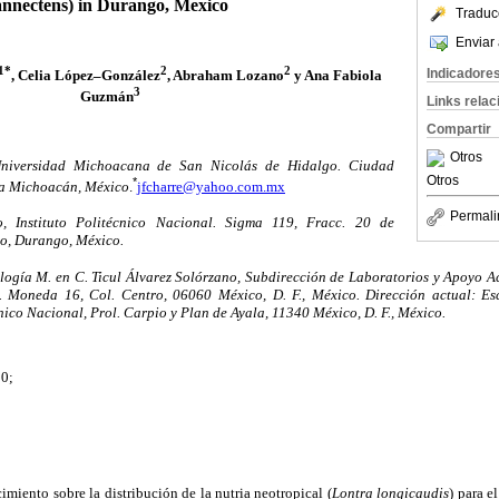
annectens) in Durango, Mexico
Traduc
Enviar 
1*
2
2
Indicadore
, Celia López–González
, Abraham Lozano
y Ana Fabiola
3
Guzmán
Links rela
Compartir
Otros
niversidad Michoacana de San Nicolás de Hidalgo. Ciudad
Otros
*
ia Michoacán, México
.
jfcharre@yahoo.com.mx
Permali
Instituto Politécnico Nacional. Sigma 119, Fracc. 20 de
o, Durango, México.
ogía M. en C. Ticul Álvarez Solórzano, Subdirección de Laboratorios y Apoyo Ac
. Moneda 16, Col. Centro, 06060 México, D. F., México. Dirección actual: E
cnico Nacional, Prol. Carpio y Plan de Ayala, 11340 México, D. F., México.
10;
imiento sobre la distribución de la nutria neotropical (
Lontra longicaudis
) para e