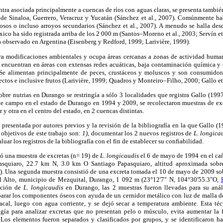
tra asociada principalmente a cuencas de ríos con aguas claras, se presenta tambié
 de Sinaloa, Guerrero, Veracruz y Yucatán (Sánchez et al., 2007). Comúnmente habi
losos o incluso arroyos secundarios (Sánchez et al., 2007). A menudo se halla des
xico ha sido registrada arriba de los 2 000 m (Santos–Moreno et al., 2003; Servín et
ha observado en Argentina (Eisenberg y Redford, 1999; Larivière, 1999).
olera modificaciones ambientales y ocupa áreas cercanas a zonas de actividad huma
 encuentran en áreas con extensas redes acuáticas, baja contaminación química y 
 Se alimentan principalmente de peces, crustáceos y moluscos y son consumidor
sectos e inclusive frutos (Larivière, 1999; Quadros y Monteiro–Filho, 2000; Gallo et 
bre nutrias en Durango se restringía a sólo 3 localidades que registra Gallo (1997)
de campo en el estado de Durango en 1994 y 2009, se recolectaron muestras de ex
 y otra en el centro del estado, en 2 cuencas distintas.
 presentada por autores previos y la revisión de la bibliografía en la que Gallo (
s objetivos de este trabajo son:
1)
, documentar los 2 nuevos registros de
L. longica
aluar los registros de la bibliografía con el fin de establecer su confiabilidad.
tó una muestra de excretas (n= 19) de
L. longicaudis
el 6 de mayo de 1994 en el ca
asquiaro, 22.7 km N, 3.0 km O Santiago Papasquiaro, altitud aproximada sobr
). Una segunda muestra consistió de una excreta tomada el 10 de mayo de 2009 sob
l Alto, municipio de Mezquital, Durango, 1 092 m (23°12'7" N, 104°30'55.3"O,
ación de
L. longicaudis
en Durango, las 2 muestras fueron llevadas para su análi
parar los componentes óseos con ayuda de un cernidor metálico con luz de malla d
al, luego con agua corriente, y se dejó secar a temperatura ambiente. Esta té
ía para analizar excretas que no presentan pelo o músculo, evita aumentar la 
 Los elementos fueron separados y clasificados por grupos, y se identificaron ha