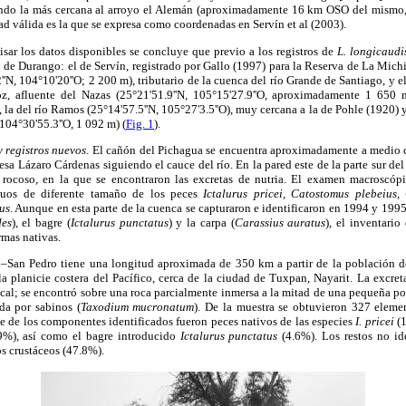
iendo la más cercana al arroyo el Alemán (aproximadamente 16 km OSO del mismo,
d válida es la que se expresa como coordenadas en Servín et al (2003).
sar los datos disponibles se concluye que previo a los registros de
L. longicaudi
de Durango: el de Servín, registrado por Gallo (1997) para la Reserva de La Michilí
''N, 104°10'20''O; 2 200 m), tributario de la cuenca del río Grande de Santiago, y 
, afluente del Nazas (25°21'51.9''N, 105°15'27.9''O, aproximadamente 1 650 m
 la del río Ramos (25°14'57.5''N, 105°27'3.5''O), muy cercana a la de Pohle (1920) 
 104°30'55.3''O, 1 092 m) (
Fig. 1
).
y registros nuevos
. El cañón del Pichagua se encuentra aproximadamente a medio 
esa Lázaro Cárdenas siguiendo el cauce del río. En la pared este de la parte sur d
rocoso, en la que se encontraron las excretas de nutria. El examen macroscópi
iduos de diferente tamaño de los peces
Ictalurus pricei, Catostomus plebeius
us
. Aunque en esta parte de la cuenca se capturaron e identificaron en 1994 y 199
des
), el bagre (
Ictalurus punctatus
) y la carpa (
Carassius auratus
), el inventario
rmas nativas.
l–San Pedro tiene una longitud aproximada de 350 km a partir de la población 
a planicie costera del Pacífico, cerca de la ciudad de Tuxpan, Nayarit. La excret
cal; se encontró sobre una roca parcialmente inmersa a la mitad de una pequeña po
da por sabinos (
Taxodium mucronatum
). De la muestra se obtuvieron 327 eleme
te de los componentes identificados fueron peces nativos de las especies
I. pricei
(1
%), así como el bagre introducido
Ictalurus punctatus
(4.6%). Los restos no ide
s crustáceos (47.8%).