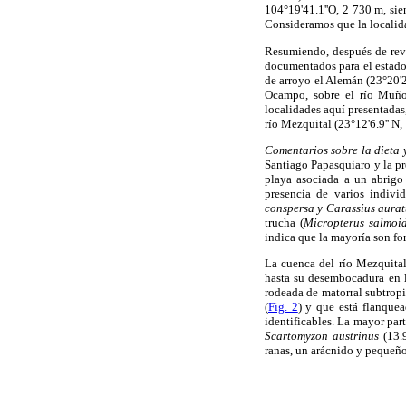
104°19'41.1''O, 2 730 m, s
Consideramos que la localida
Resumiendo, después de revi
documentados para el estado 
de arroyo el Alemán (23°20'2
Ocampo, sobre el río Muñoz
localidades aquí presentadas,
río Mezquital (23°12'6.9'' N,
Comentarios sobre la dieta 
Santiago Papasquiaro y la pr
playa asociada a un abrigo 
presencia de varios indiv
conspersa y Carassius aurat
trucha (
Micropterus salmoi
indica que la mayoría son fo
La cuenca del río Mezquita
hasta su desembocadura en l
rodeada de matorral subtropi
(
Fig. 2
) y que está flanquea
identificables. La mayor par
Scartomyzon austrinus
(13.9
ranas, un arácnido y pequeño