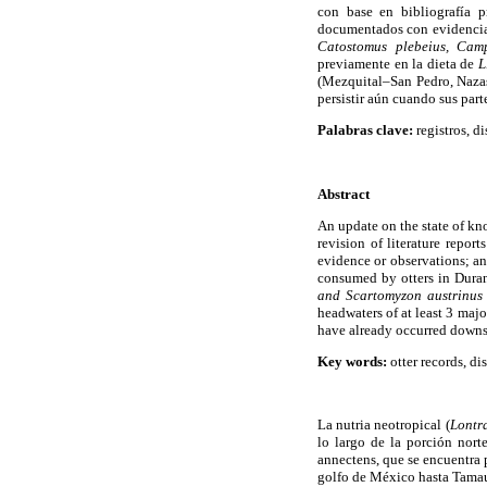
con base en bibliografía p
documentados con evidencia f
Catostomus plebeius, Cam
previamente en la dieta de
L
(Mezquital–San Pedro, Nazas 
persistir aún cuando sus part
Palabras clave:
registros, di
Abstract
An update on the state of kn
revision of literature repor
evidence or observations; an
consumed by otters in Duran
and Scartomyzon austrinu
headwaters of at least 3 ma
have already occurred downstr
Key words:
otter records, di
La nutria neotropical (
Lontr
lo largo de la porción nort
annectens, que se encuentra 
golfo de México hasta Tamaul