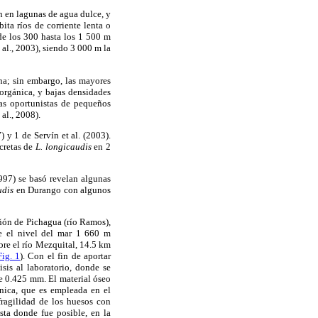
n en lagunas de agua dulce, y
ta ríos de corriente lenta o
de los 300 hasta los 1 500 m
 al., 2003), siendo 3 000 m la
na; sin embargo, las mayores
orgánica, y bajas densidades
as oportunistas de pequeños
al., 2008).
 y 1 de Servín et al. (2003).
cretas de
L. longicaudis
en 2
1997) se basó revelan algunas
udis
en Durango con algunos
ñón de Pichagua (río Ramos),
e el nivel del mar 1 660 m
re el río Mezquital, 14.5 km
Fig. 1
). Con el fin de aportar
sis al laboratorio, donde se
e 0.425 mm. El material óseo
cnica, que es empleada en el
fragilidad de los huesos con
sta donde fue posible, en la