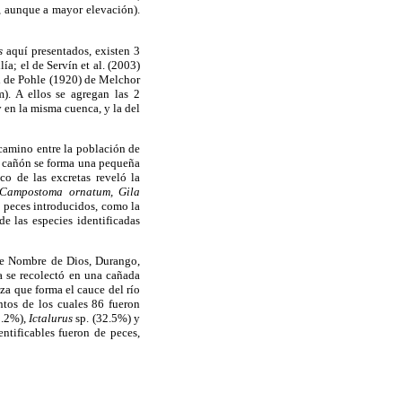
 aunque a mayor elevación).
s
aquí presentados, existen 3
a; el de Servín et al. (2003)
el de Pohle (1920) de Melchor
). A ellos se agregan las 2
y en la misma cuenca, y la del
camino entre la población de
el cañón se forma una pequeña
co de las excretas reveló la
, Campostoma ornatum, Gila
5 peces introducidos, como la
 de las especies identificadas
de Nombre de Dios, Durango,
a se recolectó en una cañada
za que forma el cauce del río
ntos de los cuales 86 fueron
.2%),
Ictalurus
sp. (32.5%) y
ntificables fueron de peces,