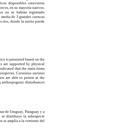
icos disponibles estuvieron
peces, en su mayoría nativos.
us
no se habían registrado
 y media de 3 grandes cuencas
s ríos, donde la nutria puede
xico is presented based on the
rts are supported by physical
indicated that the main items
onspersa, Carassius auratus
rs are able to persist at the
g anthropogenic disturbances
 sur de Uruguay, Paraguay y a
 se distribuye la subespecie
 se amplía a la vertiente del