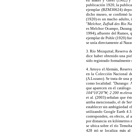
en Baker y Greer (1962) y 
publicación 1920, la publicac
ejemplar (BZM30624) deposi
dicho museo, se confirmó la 
(1920) es un macho adulto, 
"
Melchor, Zufluß des Rio Na
es Melchor Ocampo, Durango 
1994), afluente del Ramos, q
ejemplar de Pohle (1920) fue
se unía directamente al Naza
3. Río Mezquital, Reserva de
dice haber obtenido una piel
sido registrado formalmente e
4. Arroyo el Alemán, Reserva
en la Colección Nacional d
(A.Lozano). Se trata de una 
como localidad: "Durango: A
que aparecen en el catálogo 
104°10'20"W; 2 200 m elevat
et al. (2003) señalan que é
arriba mencionado, el de Ser
establecer sin ambigüedad el 
utilizando Google Earth 4.3
corresponden, en efecto, al 
por distancia en kilómetros 
se ubica sobre el río Temoh
428 m) se localiza más al