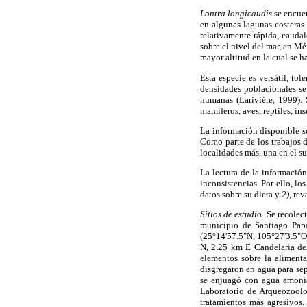
Lontra longicaudis
se encuen
en algunas lagunas costeras
relativamente rápida, cauda
sobre el nivel del mar, en Mé
mayor altitud en la cual se 
Esta especie es versátil, t
densidades poblacionales se
humanas (Larivière, 1999).
mamíferos, aves, reptiles, in
La información disponible so
Como parte de los trabajos 
localidades más, una en el sur
La lectura de la información
inconsistencias. Por ello, lo
datos sobre su dieta y
2)
, rev
Sitios de estudio
. Se recolec
municipio de Santiago Pap
(25°14'57.5"N, 105°27'3.5"O
N, 2.25 km E Candelaria de
elementos sobre la aliment
disgregaron en agua para se
se enjuagó con agua amoniac
Laboratorio de Arqueozoolog
tratamientos más agresivos.