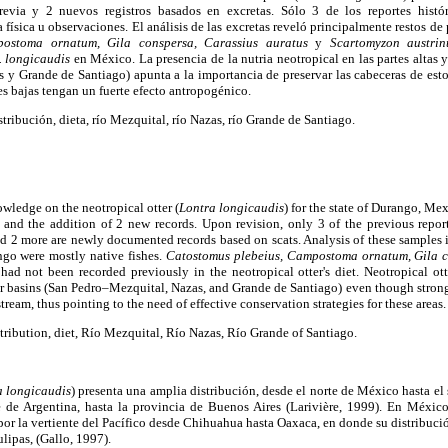
revia y 2 nuevos registros basados en excretas. Sólo 3 de los reportes histór
ísica u observaciones. El análisis de las excretas reveló principalmente restos de 
postoma ornatum, Gila conspersa, Carassius auratus
y
Scartomyzon austrin
. longicaudis
en México. La presencia de la nutria neotropical en las partes altas
y Grande de Santiago) apunta a la importancia de preservar las cabeceras de esto
es bajas tengan un fuerte efecto antropogénico.
stribución, dieta, río Mezquital, río Nazas, río Grande de Santiago.
owledge on the neotropical otter (
Lontra longicaudis
) for the state of Durango, Me
ts and the addition of 2 new records. Upon revision, only 3 of the previous repo
d 2 more are newly documented records based on scats. Analysis of these samples 
go were mostly native fishes.
Catostomus plebeius, Campostoma ornatum, Gila c
s
had not been recorded previously in the neotropical otter's diet. Neotropical otte
jor basins (San Pedro–Mezquital, Nazas, and Grande de Santiago) even though stron
eam, thus pointing to the need of effective conservation strategies for these areas.
stribution, diet, Río Mezquital, Río Nazas, Río Grande of Santiago.
a longicaudis
) presenta una amplia distribución, desde el norte de México hasta el
e de Argentina, hasta la provincia de Buenos Aires (Larivière, 1999). En México
por la vertiente del Pacífico desde Chihuahua hasta Oaxaca, en donde su distribución
ipas, (Gallo, 1997).