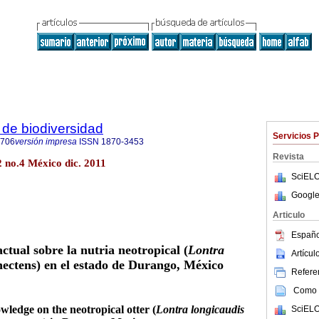
de biodiversidad
Servicios 
8706
versión impresa
ISSN
1870-3453
Revista
2 no.4 México dic. 2011
SciELO
Google
Articulo
Españo
tual sobre la nutria neotropical (
Lontra
Artícu
ectens) en el estado de Durango, México
Referen
Como c
wledge on the neotropical otter (
Lontra longicaudis
SciELO