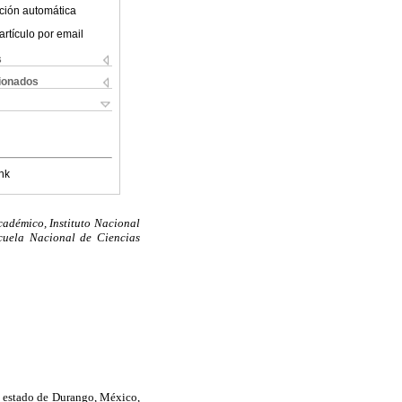
ción automática
artículo por email
s
cionados
nk
adémico, Instituto Nacional
scuela Nacional de Ciencias
l estado de Durango, México,