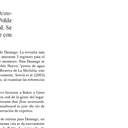
o de Durango. La revisión más
 muestran 3 registros para el
ese momento. Para Durango se
ueblo Nuevo, "perros de agua
 Reserva de La Michilía; este
ormente, Servín et al. (2003)
 al examinar las referencias
evo hicieron a Baker y Greer
ia oral de la gente del lugar:
 streams that flow westwards.
southward to join the río de
servación de expertos.
 de nutrias para Durango; no
 misma cita se da nuevamente