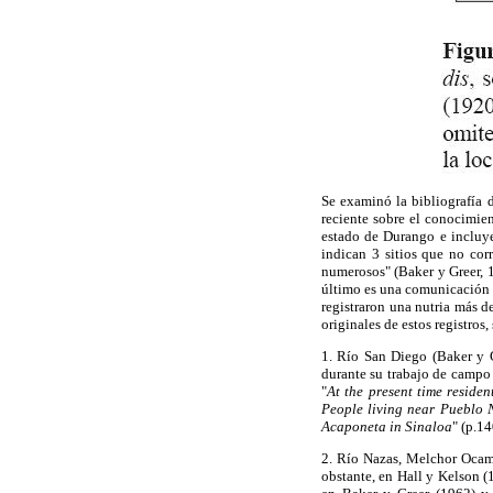
Se examinó la bibliografía d
reciente sobre el conocimien
estado de Durango e incluye
indican 3 sitios que no co
numerosos" (Baker y Greer, 
último es una comunicación p
registraron una nutria más 
originales de estos registros
1. Río San Diego (Baker y G
durante su trabajo de campo e
"
At the present time residen
People living near Pueblo N
Acaponeta in Sinaloa
" (p.1
2. Río Nazas, Melchor Ocamp
obstante, en Hall y Kelson 