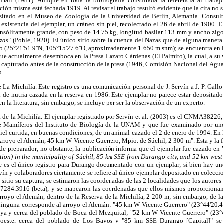
Hall (1981). Aunque en toda la bibliografía consultada la referencia al trab
ión misma está fechada 1919. Al revisar el trabajo resultó evidente que la cita no se 
tado en el Museo de Zoología de la Universidad de Berlín, Alemania. Consul
existencia del ejemplar, un cráneo sin piel, recolectado el 26 de abril de 1900. E
insólitamente grande, con peso de 14.75 kg, longitud basilar 113 mm y ancho zi
zas
" (Pohle, 1920). El único sitio sobre la cuenca del Nazas que de alguna manera
(25°21'51.9''N, 105°15'27.6''O, aproximadamente 1 650 m snm); se encuentra en l
ue actualmente desemboca en la Presa Lázaro Cárdenas (El Palmito), la cual, a su ve
 capturado antes de la construcción de la presa (1946, Comisión Nacional del Agu
s.
 La Michilía. Este registro es una comunicación personal de J. Servín a J. P. Gallo 
 de nutria cazada en la reserva en 1986. Este ejemplar no parece estar depositad
n la literatura; sin embargo, se incluye por ser la observación de un experto.
 de la Michilía. El ejemplar registrado por Servín et al. (2003) es el CNMA38226
e Mamíferos del Instituto de Biología de la UNAM y que fue examinado por uno 
piel curtida, en buenas condiciones, de un animal cazado el 2 de enero de 1994. En l
rroyo el Alemán, 45 km W Vicente Guerrero, Mpio. de Súchil, 2 300 m". Ésta y la f
de preparador; no obstante, la publicación informa que el ejemplar fue cazado en 
ion) in the municipality of Súchil, 85 km SSE from Durango city, and 52 km west
ste es el único registro para Durango documentado con un ejemplar; si bien hay un
vín y colaboradores ciertamente se refiere al único ejemplar depositado en coleccio
sitio su captura, se estimaron las coordenadas de las 2 localidades que los autores r
.7284.3916 (beta), y se mapearon las coordenadas que ellos mismos proporcionan 
arroyo el Alemán, dentro de la Reserva de la Michilía, 2 200 m; sin embargo, de 
ninguna corresponde al arroyo el Alemán: "45 km W Vicente Guerrero" (23°44'20.4'
aya y cerca del poblado de Boca del Mezquital; "52 km W Vicente Guerrero" (23°43
 oeste, cerca del poblado de Los Bayos y "85 km SSE Durango [Capital]" se e