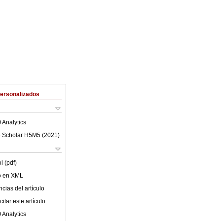
Personalizados
 Analytics
 Scholar H5M5 (
2021
)
l (pdf)
lo en XML
cias del artículo
itar este artículo
 Analytics