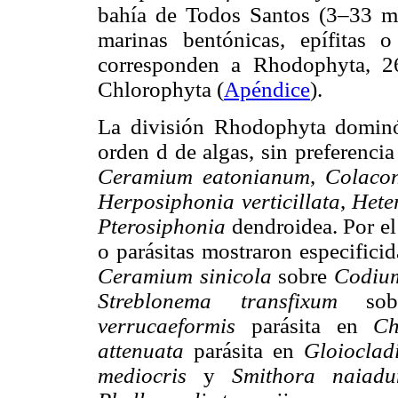
bahía de Todos Santos (3–33 m
marinas bentónicas, epífitas 
corresponden a Rhodophyta, 
Chlorophyta (
Apéndice
).
La división Rhodophyta dominó
orden d de algas, sin preferenci
Ceramium eatonianum
,
Colaco
Herposiphonia verticillata
,
Hete
Pterosiphonia
dendroidea. Por el 
o parásitas mostraron especifici
Ceramium sinicola
sobre
Codiu
Streblonema transfixum
so
verrucaeformis
parásita en
Ch
attenuata
parásita en
Gloioclad
mediocris
y
Smithora naiad