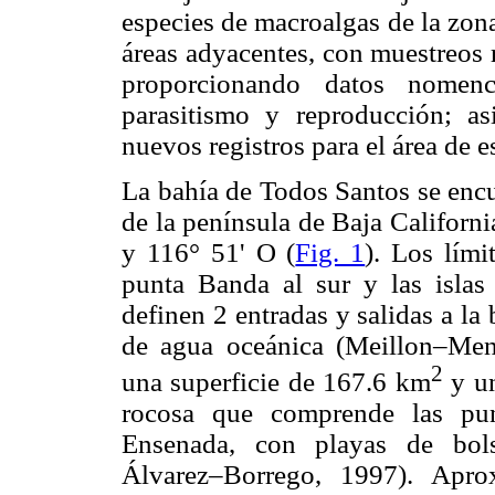
especies de macroalgas de la zon
áreas adyacentes, con muestreos 
proporcionando datos nomencl
parasitismo y reproducción; a
nuevos registros para el área de e
La bahía de Todos Santos se encu
de la península de Baja Californi
y 116° 51' O (
Fig. 1
). Los lími
punta Banda al sur y las islas
definen 2 entradas y salidas a la
de agua oceánica (Meillon–Men
2
una superficie de 167.6 km
y un
rocosa que comprende las pu
Ensenada, con playas de bols
Álvarez–Borrego, 1997). Apr