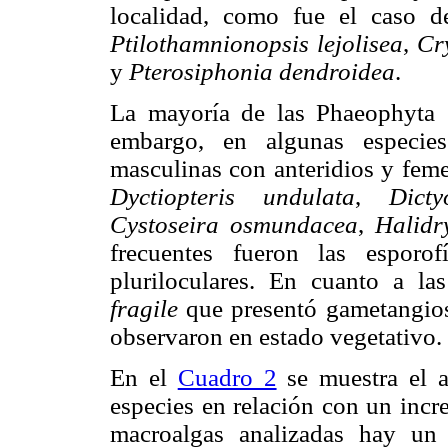
localidad, como fue el caso 
Ptilothamnionopsis lejolisea
,
Cr
y
Pterosiphonia dendroidea
.
La mayoría de las Phaeophyta s
embargo, en algunas especies
masculinas con anteridios y fem
Dyctiopteris undulata
,
Dict
Cystoseira osmundacea
,
Halidr
frecuentes fueron las esporof
pluriloculares. En cuanto a l
fragile
que presentó gametangios, 
observaron en estado vegetativo.
En el
Cuadro 2
se muestra el an
especies en relación con un incr
macroalgas analizadas hay un