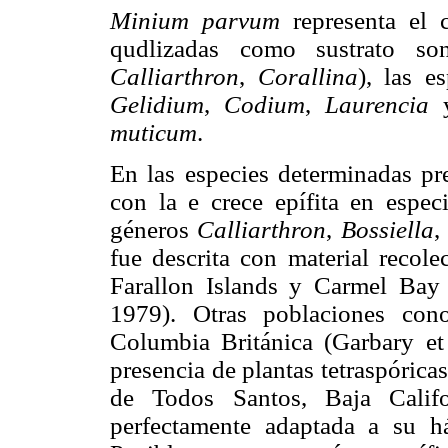
Minium parvum
representa el c
qudlizadas como sustrato son
Calliarthron
,
Corallina
), las e
Gelidium
,
Codium
,
Laurencia
y
muticum
.
En las especies determinadas pr
con la e crece epífita en especi
géneros
Calliarthron
,
Bossiella
fue descrita con material recol
Farallon Islands y Carmel Bay 
1979). Otras poblaciones cono
Columbia Británica (Garbary et
presencia de plantas tetraspórica
de Todos Santos, Baja Califo
perfectamente adaptada a su h