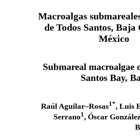
Macroalgas submareales
de Todos Santos, Baja 
México
Submareal macroalgae o
Santos Bay, Ba
1*
Raúl Aguilar–Rosas
, Luis 
1
Serrano
, Óscar Gonzále
B