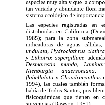
especies muy alta y que la compo
tan variada y abundante flora ma
sistema ecológico de importancia 
Las especies registradas en e
distribuidas en California (De
1985); para la zona submareal
indicadoras de aguas cálida
undulata, Hydroclathrus clathra
y Lithotrix aspergillum
; además
Desmarestia munda, Laminaria
Nienburgia andersoniana, Op
flabellulata
y
Chondracanthus c
1994), las cuales también forman
bahía de Todos Santos, posibleme
fisicoquímicas que tienen en
surgencias (Dawson, 1951).