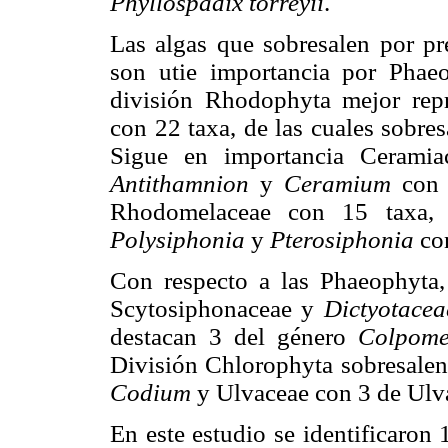
Phyllospadix torreyii
.
Las algas que sobresalen por pr
son utie importancia por Phae
división Rhodophyta mejor rep
con 22 taxa, de las cuales sobre
Sigue en importancia Ceramia
Antithamnion
y
Ceramium
con 4
Rhodomelaceae con 15 taxa,
Polysiphonia
y
Pterosiphonia
con
Con respecto a las Phaeophyta, 
Scytosiphonaceae y
Dictyotacea
destacan 3 del género
Colpome
División Chlorophyta sobresalen 
Codium
y Ulvaceae con 3 de Ulv
En este estudio se identificaron