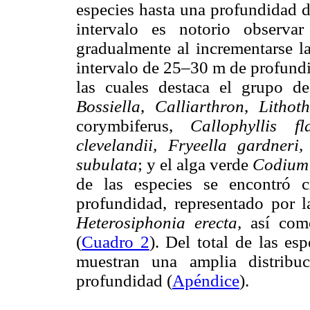
especies hasta una profundidad d
intervalo es notorio observa
gradualmente al incrementarse l
intervalo de 25–30 m de profundi
las cuales destaca el grupo de
Bossiella
,
Calliarthron
,
Lithot
corymbiferus,
Callophyllis fla
clevelandii, Fryeella gardneri
subulata
; y el alga verde
Codium 
de las especies se encontró 
profundidad, representado por l
Heterosiphonia erecta,
así como
(
Cuadro 2
). Del total de las es
muestran una amplia distribu
profundidad (
Apéndice
).