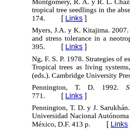
Montgomery, R. A. y R. L. Chazd
tropical tree seedlings in the a
[
Links
]
174.
Myers, J.A. y K. Kitajima. 2007.
and stress tolerance in a neotro
[
Links
]
395.
Ng, F. S. P. 1978. Strategies of 
Tropical trees as living syste
(eds.). Cambridge University Pre
Pennington, T. D. 1992.
S
[
Links
]
771.
Pennington, T. D. y J. Sarukhán.
Universidad Nacional Autónoma
[
Links
México, D.F. 413 p.