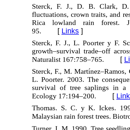
Sterck, F. J., D. B. Clark, D
fluctuations, crown traits, and r
Rica lowland rain forest. 
[
Links
]
95.
Sterck, F. J., L. Poorter y F. S
growth–survival trade–off acros
[
L
Naturalist 167:758–765.
Sterck, F., M. Martínez–Ramos, 
L. Poorter. 2003. The conseque
survival of tree saplings in a
[
Lin
Ecology 17:194–200.
Thomas. S. C. y K. Ickes. 199
Malaysian rain forest trees. Biot
Turner, I. M. 1990. Tree seedlin