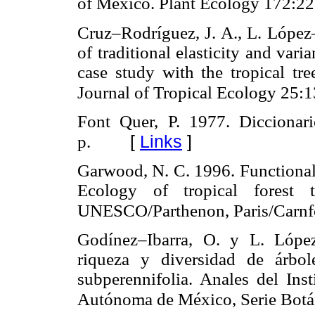
of Mexico. Plant Ecology 172:2
Cruz–Rodríguez, J. A., L. López
of traditional elasticity and var
case study with the tropical tr
Journal of Tropical Ecology 25:
Font Quer, P. 1977. Diccionar
[
Links
]
p.
Garwood, N. C. 1996. Functional 
Ecology of tropical forest 
UNESCO/Parthenon, Paris/Carnfo
Godínez–Ibarra, O. y L. López
riqueza y diversidad de árbo
subperennifolia. Anales del Ins
Autónoma de México, Serie Botá