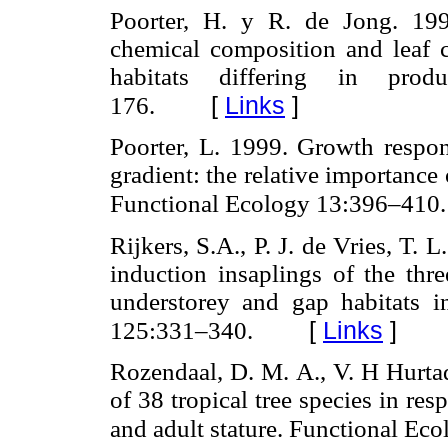
Poorter, H. y R. de Jong. 199
chemical composition and leaf c
habitats differing in prod
[
Links
]
176.
Poorter, L. 1999. Growth respons
gradient: the relative importance
Functional Ecology 13:396–410.
Rijkers, S.A., P. J. de Vries, T.
induction insaplings of the thre
understorey and gap habitats i
[
Links
]
125:331–340.
Rozendaal, D. M. A., V. H Hurtado
of 38 tropical tree species in res
and adult stature. Functional Ec