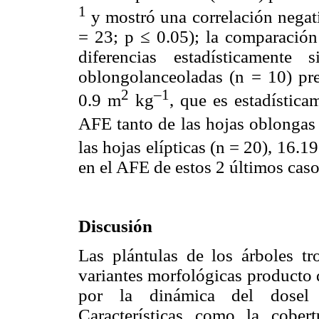
1
y mostró una correlación negati
= 23; p ≤ 0.05); la comparación
diferencias estadísticamente
oblongolanceoladas (n = 10) p
2
–1
0.9 m
kg
, que es estadístic
AFE tanto de las hojas oblongas
las hojas elípticas (n = 20), 16.1
en el AFE de estos 2 últimos casos
Discusión
Las plántulas de los árboles tr
variantes morfológicas producto 
por la dinámica del dosel
Características como la cober