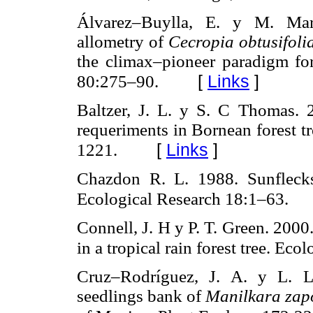
Álvarez–Buylla, E. y M. Ma
allometry of
Cecropia obtusifoli
the climax–pioneer paradigm for 
[
Links
]
80:275–90.
Baltzer, J. L. y S. C Thomas. 
requeriments in Bornean forest t
[
Links
]
1221.
Chazdon R. L. 1988. Sunflecks
Ecological Research 18:1–63.
Connell, J. H y P. T. Green. 200
in a tropical rain forest tree. Ec
Cruz–Rodríguez, J. A. y L. 
seedlings bank of
Manilkara zap