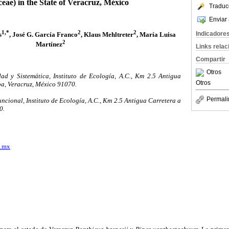
ceae) in the State of Veracruz, México
Traduc
Enviar 
1,*
2
2
Indicadore
s
, José G. García Franco
, Klaus Mehltreter
, María Luisa
2
Martínez
Links rela
Compartir
Otros
ad y Sistemática, Instituto de Ecología, A.C., Km 2.5 Antigua
Otros
a, Veracruz, México 91070.
Permali
ional, Instituto de Ecología, A.C., Km 2.5 Antigua Carretera a
0.
u.mx