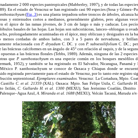
madamente 2 000 especies pantropicales (Mabberley, 1997), y de todas las especie
1989). En el estado de Veracruz se han registrado casi 90 especies (Sosa y Gómez–
xanthostachyum
(
Fig. 3
) es una planta trepadora sobre troncos de árboles, alcanza ha
osas y entrenudos cortos a medianos, generalmente glabros, pero algunas veces 
en el ápice de las ramas jóvenes, de 3 cm de largo o más y caducas. Los pecí
lóbulos basales de las hojas. Las hojas son subcoriáceas, lanceo–oblongas u ov
ncho, prolongadamente acuminadas en el ápice, muy oblicuas y desiguales en la ba
o menos cordadas de ambos lados, con 3 a 5 pares de nervaduras, y brilla
namente relacionada con
P. dryadum
C. DC. y con
P. subsessilifolium
C. DC.; per
e las brácteas calciformes en un ángulo de 45° con relación al raquis, y de la segun
opuestas a las brácteas florales (Tebbs, 1989). Además, ninguna de las 2 especies
ntras que
P. xanthostachyum
es una especie común en los bosques mesófilos 
ermark, 1952), y también se ha registrado en El Salvador, Nicaragua, Panamá y 
 México P. xanthostachyum se conoce de Oaxaca y Chiapas donde se encuen
ido registrada previamente para el estado de Veracruz, por lo tanto este registro si
ribución septentrional.
Ejemplares examinados.
Veracruz: La Cortadura, Mpio. Coate
 Castillo C. et al. 21359
(XAL). Oaxaca: Mpio. San Felipe Usila,
C. Gallardo H.
to Ixtlán,
C. Gallardo H. et al. 1300
(MEXU); San Jerónimo Coatlán, Distrito
 Palenque–Agua Azul,
A. Miranda et al. 1688
(MEXU); Volcán Tacaná,
Matuda s/n