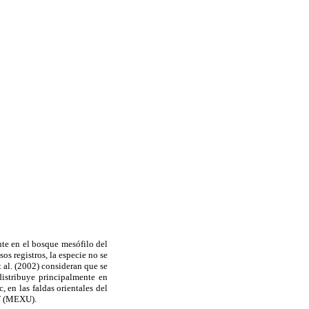
te en el bosque mesófilo del
s registros, la especie no se
l. (2002) consideran que se
distribuye principalmente en
 en las faldas orientales del
7
(MEXU).