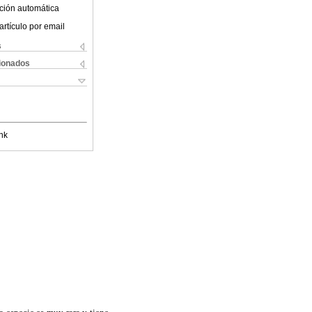
ción automática
artículo por email
s
cionados
nk