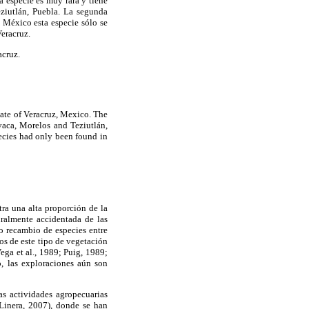
a especie es muy rara y tiene
ziutlán, Puebla. La segunda
 México esta especie sólo se
eracruz.
acruz.
State of Veracruz, Mexico. The
avaca, Morelos and Teziutlán,
pecies had only been found in
ra una alta proporción de la
uralmente accidentada de las
o recambio de especies entre
cos de este tipo de vegetación
ega et al., 1989; Puig, 1989;
, las exploraciones aún son
s actividades agropecuarias
–Linera, 2007), donde se han