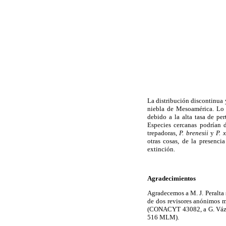
La distribución discontinua 
niebla de Mesoamérica. Lo 
debido a la alta tasa de pe
Especies cercanas podrían d
trepadoras,
P. brenesii
y
P. 
otras cosas, de la presenci
extinción.
Agradecimientos
Agradecemos a M. J. Peralta 
de dos revisores anónimos m
(CONACYT 43082, a G. Vázq
516 MLM).