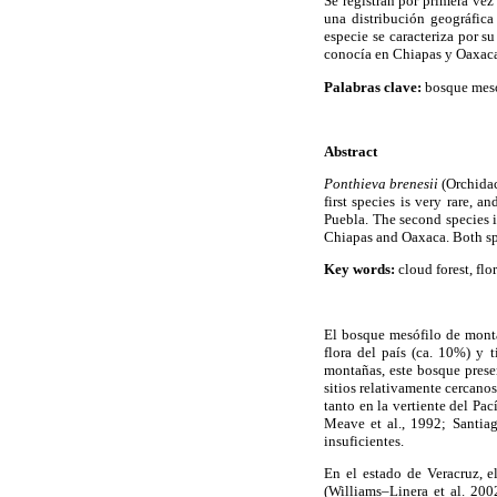
Se registran por primera vez
una distribución geográfic
especie se caracteriza por 
conocía en Chiapas y Oaxaca
Palabras clave:
bosque mesóf
Abstract
Ponthieva brenesii
(Orchida
first species is very rare, 
Puebla. The second species 
Chiapas and Oaxaca. Both spe
Key words:
cloud forest, flo
El bosque mesófilo de monta
flora del país (ca. 10%) y 
montañas, este bosque prese
sitios relativamente cercanos
tanto en la vertiente del Pa
Meave et al., 1992; Santia
insuficientes.
En el estado de Veracruz, 
(Williams–Linera et al. 200