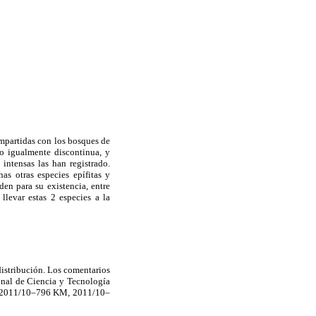
ompartidas con los bosques de
o igualmente discontinua, y
intensas las han registrado.
as otras especies epífitas y
den para su existencia, entre
llevar estas 2 especies a la
distribución. Los comentarios
onal de Ciencia y Tecnología
, 2011/10–796 KM, 2011/10–