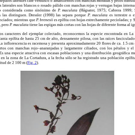
 sépalos laterales café verdusco o amarillentos con manchas moradas y pelos transl
s laterales son blancos o rosado pálido con manchas rojas y verrugas bajas intern
o considerada como sinónimo de
P. maculata
(Hágsater, 1975; Cabrera 1999;
s las distinguen. Dressler (1998) las separa porque
P. maculata
es terrestre o 
renciados; mientras que
P. brenesii
es epífita con hojas estrechamente pecioladas; y 
, pero
P. maculata
tiene las espigas más cortas con las hojas de diferente forma al ig
los caracteres del ejemplar colectado, reconocemos la especie encontrada en 
lanta epífita de hasta 25 cm de alto, densamente pilosa, con las raíces fasciculad
La inflorescencia es racemosa y presenta aproximadamente 20 flores de ca. 1.5 cm
rtos con manchas rojo–anaranjadas y largamente ciliados, con los pétalos y el
 Es una especie atractiva con escasas poblaciones y una distribución geográfica m
 en la zona de La Cortadura, a la fecha sólo se ha registrado una población epífit
itud de 2 100 m (
Fig. 2
).