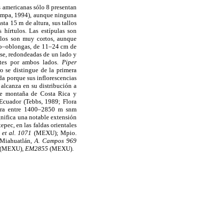
s americanas sólo 8 presentan
Pompa, 1994), aunque ninguna
sta 15 m de altura, sus tallos
hírtulos. Las estípulas son
olos son muy cortos, aunque
ado–oblongas, de 11–24 cm de
se, redondeadas de un lado y
ntes por ambos lados.
Piper
o se distingue de la primera
da porque sus inflorescencias
 alcanza en su distribución a
de montaña de Costa Rica y
Ecuador (Tebbs, 1989; Flora
tra entre 1400–2850 m snm
gnifica una notable extensión
pec, en las faldas orientales
 et al. 1071
(MEXU); Mpio.
 Miahuatlán,
A. Campos 969
(MEXU),
EM2855
(MEXU).