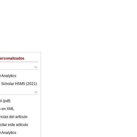
Personalizados
 Analytics
 Scholar H5M5 (
2021
)
l (pdf)
lo en XML
cias del artículo
itar este artículo
 Analytics