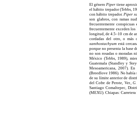
El género
Piper
tiene aproxi
el hábito trepador (Tebbs, 
con hábito trepador.
Piper 
son glabros, con ramas nud
frecuentemente conspicuas 
frecuentemente exceden los 
longitud, de 4.5–10 cm de a
cordadas del otro, o más 
xanthostachyum
está cerca
porque no presenta la base d
no son rosadas o moradas ni 
México (Tebbs, 1989), mie
Guatemala (Standley y Stey
Mesoamericana, 2007). En
(Breedlove 1986). No había s
de su límite anterior de dist
del Cofre de Perote, Ver.,
G.
Santiago Comaltepec, Distri
(MEXU). Chiapas: Carretera