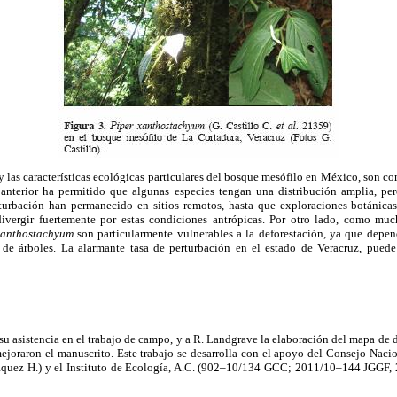
y las características ecológicas particulares del bosque mesófilo en México, son c
anterior ha permitido que algunas especies tengan una distribución amplia, per
rturbación han permanecido en sitios remotos, hasta que exploraciones botánicas 
ivergir fuertemente por estas condiciones antrópicas. Por otro lado, como much
xanthostachyum
son particularmente vulnerables a la deforestación, ya que depen
a de árboles. La alarmante tasa de perturbación en el estado de Veracruz, puede 
su asistencia en el trabajo de campo, y a R. Landgrave la elaboración del mapa de 
ejoraron el manuscrito. Este trabajo se desarrolla con el apoyo del Consejo Naci
uez H.) y el Instituto de Ecología, A.C. (902–10/134 GCC; 2011/10–144 JGGF