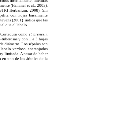
úcidos internamente; mientras
amente (Hammel et al., 2003).
 STRI Herbarium, 2008). Sin
epífita con hojas basalmente
Stevens (2001) indica que las
ual que el labelo.
La Cortadura como
P. brenesii.
o–tuberosas y con 1 a 3 hojas
 de diámetro. Los sépalos son
 labelo verdoso–anaranjados
uy limitada. A pesar de haber
a en uno de los árboles de la