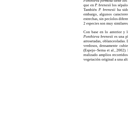
Ponthieva formosa
tiene los
que en
P. brenesii
los sépalo
También
P. brenesii
ha sid
embargo, algunos caractere
estrechas, sin pecíolos dife
2 especies son muy similares
Con base en lo anterior y 
Ponthieva brenesii
es una p
arrosetadas, oblanceoladas. 
verdosos, densamente cubie
(Espejo–Serna et al., 2002).
realizado amplios recorridos
vegetación original a una alt