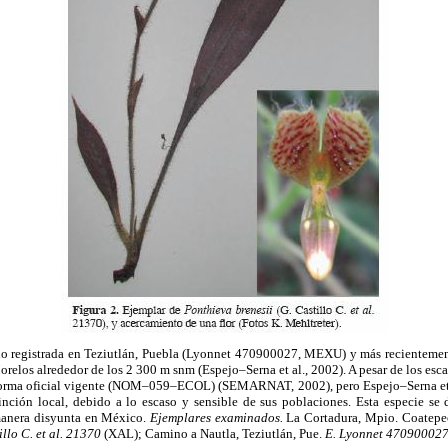
do registrada en Teziutlán, Puebla (Lyonnet 470900027, MEXU) y más recientemen
elos alrededor de los 2 300 m snm (Espejo–Serna et al., 2002). A pesar de los escaso
 norma oficial vigente (NOM–059–ECOL) (SEMARNAT, 2002), pero Espejo–Serna et a
inción local, debido a lo escaso y sensible de sus poblaciones. Esta especie se 
anera disyunta en México.
Ejemplares examinados.
La Cortadura, Mpio. Coatepec,
illo C. et al. 21370
(XAL); Camino a Nautla, Teziutlán, Pue.
E. Lyonnet 47090002