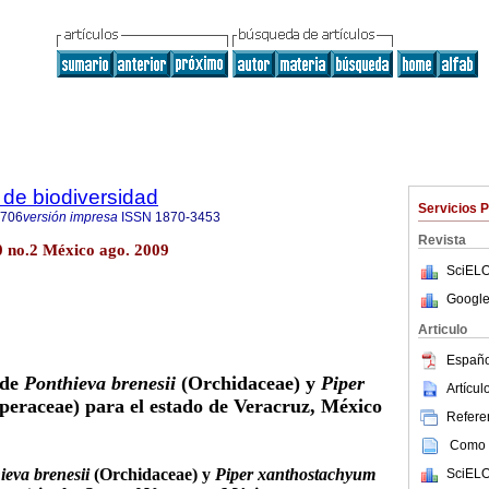
de biodiversidad
Servicios 
8706
versión impresa
ISSN
1870-3453
Revista
0 no.2 México ago. 2009
SciELO
Google
Articulo
Españo
 de
Ponthieva brenesii
(Orchidaceae) y
Piper
Artícu
iperaceae) para el estado de Veracruz, México
Referen
Como c
ieva brenesii
(Orchidaceae) y
Piper xanthostachyum
SciELO