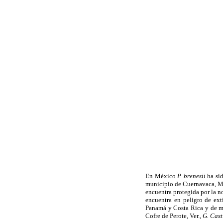
En México
P. brenesii
ha si
municipio de Cuernavaca, Mor
encuentra protegida por la
encuentra en peligro de ext
Panamá y Costa Rica y de m
Cofre de Perote, Ver.,
G. Cast