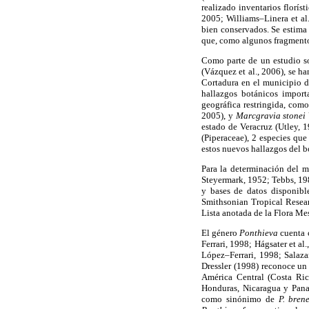
realizado inventarios florís
2005; Williams–Linera et al
bien conservados. Se estima 
que, como algunos fragmentos
Como parte de un estudio sob
(Vázquez et al., 2006), se h
Cortadura en el municipio de
hallazgos botánicos import
geográfica restringida, com
2005), y
Marcgravia stonei
estado de Veracruz (Utley, 
(Piperaceae), 2 especies que
estos nuevos hallazgos del b
Para la determinación del m
Steyermark, 1952; Tebbs, 198
y bases de datos disponibl
Smithsonian Tropical Resear
Lista anotada de la Flora 
El género
Ponthieva
cuenta 
Ferrari, 1998; Hágsater et a
López–Ferrari, 1998; Salaza
Dressler (1998) reconoce un
América Central (Costa Ri
Honduras, Nicaragua y Pan
como sinónimo de
P. bren