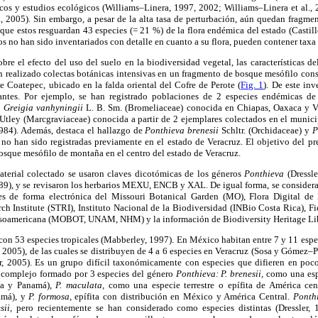
ticos y estudios ecológicos (Williams–Linera, 1997, 2002; Williams–Linera et al.,
., 2005). Sin embargo, a pesar de la alta tasa de perturbación, aún quedan fragme
que estos resguardan 43 especies (= 21 %) de la flora endémica del estado (Castil
 no han sido inventariados con detalle en cuanto a su flora, pueden contener tax
re el efecto del uso del suelo en la biodiversidad vegetal, las características de
an realizado colectas botánicas intensivas en un fragmento de bosque mesófilo con
 Coatepec, ubicado en la falda oriental del Cofre de Perote (
Fig. 1
). De este in
antes. Por ejemplo, se han registrado poblaciones de 2 especies endémicas d
o
Greigia vanhyningii
L. B. Sm. (Bromeliaceae) conocida en Chiapas, Oaxaca y Ve
Utley (Marcgraviaceae) conocida a partir de 2 ejemplares colectados en el munici
1984). Además, destaca el hallazgo de
Ponthieva brenesii
Schltr. (Orchidaceae) y
P
 no han sido registradas previamente en el estado de Veracruz. El objetivo del p
osque mesófilo de montaña en el centro del estado de Veracruz.
aterial colectado se usaron claves dicotómicas de los géneros
Ponthieva
(Dressl
9), y se revisaron los herbarios MEXU, ENCB y XAL. De igual forma, se considerar
es de forma electrónica del Missouri Botanical Garden (MO), Flora Digital de 
ch Institute (STRI), Instituto Nacional de la Biodiversidad (INBio Costa Rica), F
Mesoamericana (MOBOT, UNAM, NHM) y la información de Biodiversity Heritage Li
con 53 especies tropicales (Mabberley, 1997). En México habitan entre 7 y 11 esp
l., 2005), de las cuales se distribuyen de 4 a 6 especies en Veracruz (Sosa y Góme
r, 2005). Es un grupo difícil taxonómicamente con especies que difieren en pocos
 complejo formado por 3 especies del género
Ponthieva: P. brenesii,
como una espe
ca y Panamá),
P. maculata,
como una especie terrestre o epífita de América cen
amá), y
P. formosa,
epífita con distribución en México y América Central.
Ponth
esii,
pero recientemente se han considerado como especies distintas (Dressler, 