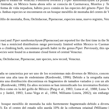
 para el estado de Veracruz
Ponthieva brenesii
y
Piper xanthostachyum.
La primer
a limitada; en México hasta ahora sólo se conocía de Cuernavaca, Morelos y Te
su forma de vida trepadora, hábito poco común en las especies del género
Piper.
En
. Ambas especies se encontraron en un bosque mesófilo de montaña del centro de V
ilo de montaña, flora, Orchidaceae, Piperaceae, especies raras, nuevo registro, Ver
ceae) and
Piper xanthostachyum
(Piperaceae) are reported for the first time in the 
and has a restricted distribution range previously limited within Mexico to Cuern
is a climbing herb, uncommon growth habit in the genus
Piper.
Previously, this s
cies were found in a montane cloud forest of central Veracruz.
ra, Orchidaceae, Piperaceae, rare species, new record, Veracruz.
ña se caracteriza por ser uno de los ecosistemas más diversos de México, concent
tiene una alta tasa de endemismo (Rzedowski, 1996). Debido a la orografía nat
nta una distribución discontinua en fragmentos de tamaños variados y con un alt
 (Rzedowski, 1996). En años recientes se han intensificado los inventarios florísti
cífico como en la del golfo de México (Puig et al., 1983; Luna et al., 1988; Luna–V
go y Jardel, 1993; Luna–Vega et al., 1994; Williams–Linera, 2002); sin embargo
el bosque mesófilo de montaña ha sido fuertemente fragmentado debido a diversa
2). En el centro del estado sólo queda 10% de la cobertura original (Williams