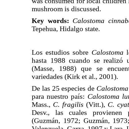
was consumed for local children l
mushroom is discussed.
Key words:
Calostoma cinnab
Tepehua, Hidalgo state.
Los estudios sobre
Calostoma
hasta 1988 cuando se realizó 
(Masse, 1988) que se encuent
variedades (Kirk et al., 2001).
De las 25 especies de
Calostom
para nuestro país:
Calostoma lu
Mass.,
C. fragilis
(Vitt.),
C. cya
Desv., las cuales provienen 
(Guzmán, 1972; Guzmán, 1973;
Valenzuela–Garza, 1997 y Lara–