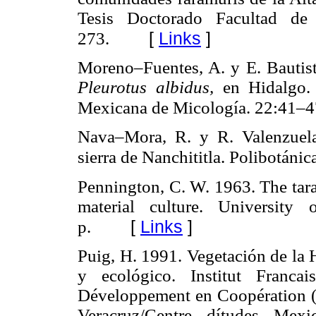
Tesis Doctorado Facultad d
[
Links
]
273.
Moreno–Fuentes, A. y E. Bautis
Pleurotus albidus,
en Hidalgo.
Mexicana de Micología. 22:41–4
Nava–Mora, R. y R. Valenzuel
sierra de Nanchititla. Polibotáni
Pennington, C. W. 1963. The tar
material culture. University
[
Links
]
p.
Puig, H. 1991. Vegetación de la 
y ecológico. Institut Franca
Développement en Coopération (
Veracruz/Centre dítudes Mexi