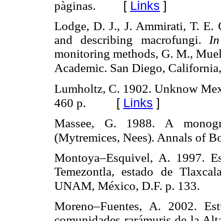
[
Links
]
pàginas.
Lodge, D. J., J. Ammirati, T. E.
and describing macrofungi.
I
monitoring methods, G. M., Muelle
Academic. San Diego, California
Lumholtz, C. 1902. Unknow Mexic
[
Links
]
460 p.
Massee, G. 1988. A monog
(Mytremices, Nees). Annals of B
Montoya–Esquivel, A. 1997. Es
Temezontla, estado de Tlaxcala
UNAM, México, D.F. p. 133.
Moreno–Fuentes, A. 2002. Est
comunidades rarámuris de la Alt