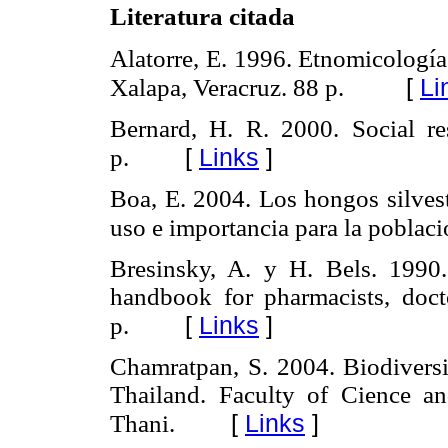
Literatura citada
Alatorre, E. 1996. Etnomicologí
[
Li
Xalapa, Veracruz. 88 p.
Bernard, H. R. 2000. Social r
[
Links
]
p.
Boa, E. 2004. Los hongos silvest
uso e importancia para la poblac
Bresinsky, A. y H. Bels. 1990
handbook for pharmacists, doct
[
Links
]
p.
Chamratpan, S. 2004. Biodiversi
Thailand. Faculty of Cience an
[
Links
]
Thani.