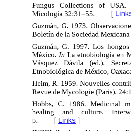
Fungus Collections of USA. 
[
Link
Micología 32:31–55.
Guzmán, G. 1973. Observacione
Boletín de la Sociedad Mexicana
Guzmán, G. 1997. Los hongos c
México.
In
La etnobiología en M
Vásquez Dávila (ed.). Secret
Etnobiológica de México, Oaxaca
Heim, R. 1959. Nouvelles contrib
Revue de Mycologie (Paris). 24:
Hobbs, C. 1986. Medicinal mu
healing and culture. Inter
[
Links
]
p.