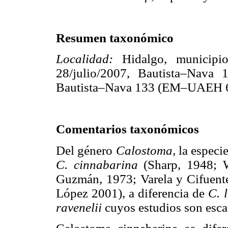
Resumen taxonómico
Localidad:
Hidalgo, municip
28/julio/2007, Bautista–Nava
Bautista–Nava 133 (EM–UAEH 6
Comentarios taxonómicos
Del género
Calostoma,
la especi
C. cinnabarina
(Sharp, 1948;
Guzmán, 1973; Varela y Cifuent
López 2001), a diferencia de
C. 
ravenelii
cuyos estudios son esca