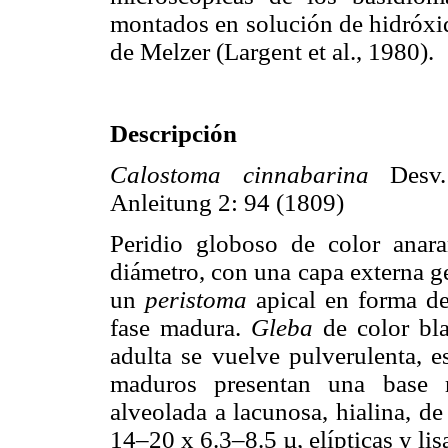
montados en solución de hidróxi
de Melzer (Largent et al., 1980).
Descripción
Calostoma cinnabarina
Des
Anleitung 2: 94 (1809)
Peridio globoso de color anar
diámetro, con una capa externa ge
un
peristoma
apical en forma de
fase madura.
Gleba
de color bl
adulta se vuelve pulverulenta, 
maduros presentan una base ri
alveolada a lacunosa, hialina, 
14–20 x 6.3–8.5 µ, elípticas y lis