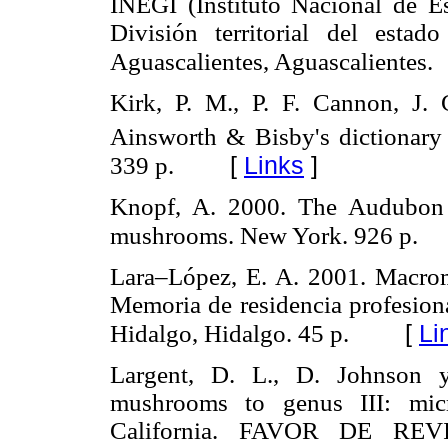
INEGI (Instituto Nacional de Es
División territorial del est
Aguascalientes, Aguascalientes.
Kirk, P. M., P. F. Cannon, J. 
Ainsworth & Bisby's dictionary 
[
Links
]
339 p.
Knopf, A. 2000. The Audubon 
mushrooms. New York. 926 p.
Lara–López, E. A. 2001. Macrom
Memoria de residencia profesiona
[
Li
Hidalgo, Hidalgo. 45 p.
Largent, D. L., D. Johnson 
mushrooms to genus III: micr
California. FAVOR DE REVISA