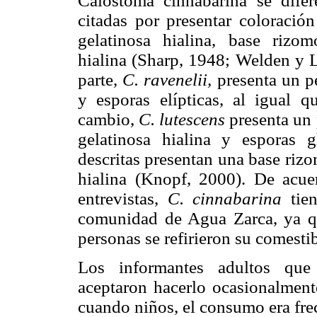
Calostoma cinnabarina se difer
citadas por presentar coloración
gelatinosa hialina, base rizom
hialina (Sharp, 1948; Welden y L
parte,
C. ravenelii,
presenta un p
y esporas elípticas, al igual 
cambio,
C. lutescens
presenta un
gelatinosa hialina y esporas 
descritas presentan una base rizo
hialina (Knopf, 2000). De acue
entrevistas,
C. cinnabarina
tie
comunidad de Agua Zarca, ya q
personas se refirieron su comestib
Los informantes adultos que
aceptaron hacerlo ocasionalment
cuando niños, el consumo era fre