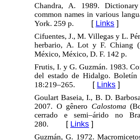
Chandra, A. 1989. Dictionary
common names in various langua
[
Links
]
York. 259 p.
Cifuentes, J., M. Villegas y L. 
herbario, A. Lot y F. Chiang (
México, México, D. F. 142 p.
Frutis, I. y G. Guzmán. 1983. Co
del estado de Hidalgo. Boletí
[
Links
]
18:219–265.
Goulart Baseia, I., B. D. Barbos
2007. O gênero
Calostoma
(B
cerrado e semi–árido no Bras
[
Links
]
280.
Guzmán, G. 1972. Macromicetos