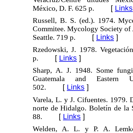
[
Links
México, D. F. 625 p.
Russell, B. S. (ed.). 1974. M
Commitee. Mycology Society of A
[
Links
]
Seattle. 719 p.
Rzedowski, J. 1978. Vegetació
[
Links
]
p.
Sharp, A. J. 1948. Some fung
Guatemala and Eastern Un
[
Links
]
502.
Varela, L. y J. Cifuentes. 1979.
norte de Hidalgo. Boletín de l
[
Links
]
88.
Welden, A. L. y P. A. Lemke