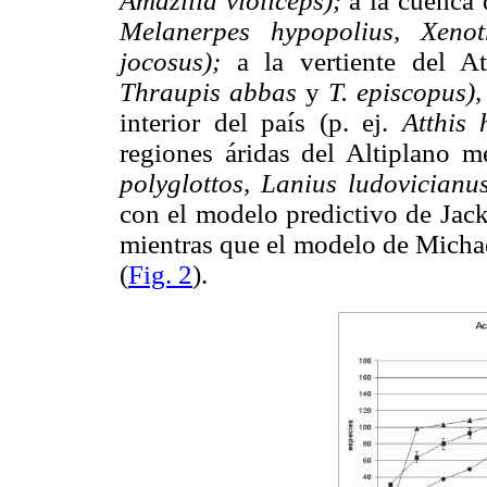
Amazilia violiceps);
a la cuenca 
Melanerpes hypopolius, Xeno
jocosus);
a la vertiente del At
Thraupis abbas
y
T. episcopus)
interior del país (p. ej.
Atthis
regiones áridas del Altiplano m
polyglottos, Lanius ludovician
con el modelo predictivo de Jack
mientras que el modelo de Michae
(
Fig. 2
).