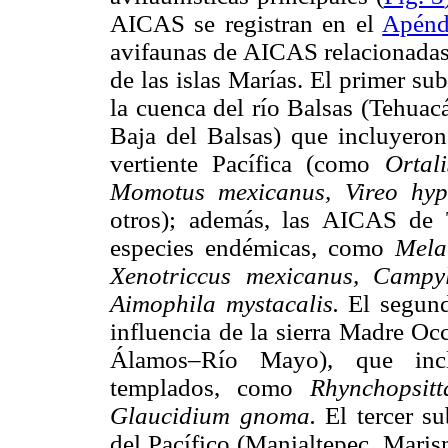
AICAS se registran en el
Apénd
avifaunas de AICAS relacionadas
de las islas Marías. El primer su
la cuenca del río Balsas (Tehuac
Baja del Balsas) que incluyeron
vertiente Pacífica (como
Ortal
Momotus mexicanus, Vireo hy
otros); además, las AICAS de 
especies endémicas, como
Mela
Xenotriccus mexicanus, Campyl
Aimophila mystacalis.
El segun
influencia de la sierra Madre O
Álamos–Río Mayo), que incl
templados, como
Rhynchopsit
Glaucidium gnoma.
El tercer s
del Pacífico (Manialtepec, Mari