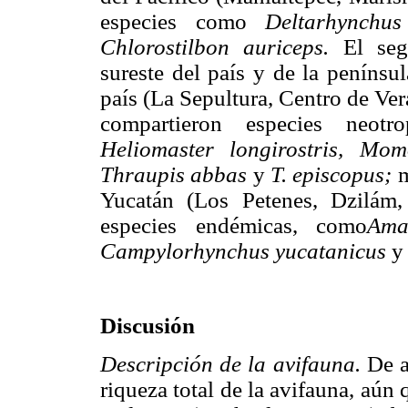
especies como
Deltarhynchu
Chlorostilbon auriceps.
El seg
sureste del país y de la penínsu
país (La Sepultura, Centro de V
compartieron especies neot
Heliomaster longirostris, Mo
Thraupis abbas
y
T. episcopus;
m
Yucatán (Los Petenes, Dzilám,
especies endémicas, como
Ama
Campylorhynchus yucatanicus
Discusión
Descripción de la avifauna.
De a
riqueza total de la avifauna, aún 