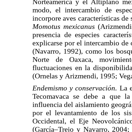
Norteamérica y el Altiplano m
modo, el intercambio de espe
incorpore aves características de
Momotus mexicanus
(Arizmendi
presencia de especies caracter
explicarse por el intercambio de
(Navarro, 1992), como los bosqu
Norte de Oaxaca, movimien
fluctuaciones en la disponibilid
(Ornelas y Arizmendi, 1995; Vega 
Endemismo y conservación.
La 
Tecomavaca se debe a que la b
influencia del aislamiento geogr
por el levantamiento de los si
Occidental, el Eje Neovolcánic
(García–Trejo y Navarro, 2004