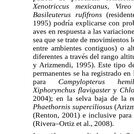
Xenotriccus mexicanus, Vireo
Basileuterus rufifrons
(reside
1995) podría explicarse con pro
aves en respuesta a las variacione
sea que se trate de movimientos l
entre ambientes contiguos) o al
diferentes a través del rango alti
y Arizmendi, 1995). Este tipo d
permanentes se ha registrado en 
para
Campylopterus hemil
Xiphorynchus flavigaster
y
Chlo
2004); en la selva baja de la 
Phaethornis superciliosus
(Ariz
(Renton, 2001) e inclusive par
(Rivera–Ortiz et al., 2008).