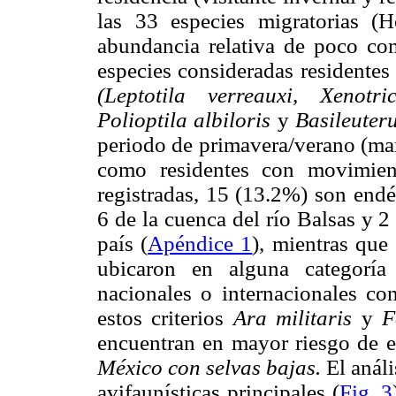
las 33 especies migratorias 
abundancia relativa de poco co
especies consideradas residentes 
(Leptotila verreauxi, Xenotr
Polioptila albiloris
y
Basileuter
periodo de primavera/verano (mar
como residentes con movimient
registradas, 15 (13.2%) son end
6 de la cuenca del río Balsas y 
país (
Apéndice 1
), mientras que
ubicaron en alguna categoría
nacionales o internacionales con
estos criterios
Ara militaris
y
F
encuentran en mayor riesgo de e
México con selvas bajas.
El anál
avifaunísticas principales (
Fig. 3