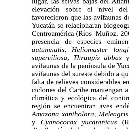
lugar, las selvas bajas del Atlá
elevación sobre el nivel de
favorecieron que las avifaunas d
Yucatán se relacionaran biogeogr
Centroamérica (Ríos–Muñoz, 2006
presencia de especies emine
autumnalis, Heliomaster lon
superciliosa, Thraupis abbas
avifaunas de la península de Yuc
avifaunas del sureste debido a que
falta de relieves considerables 
ciclones del Caribe mantengan ai
climática y ecológica del conti
región se encuentran aves endé
Amazona xantholora, Meleagris
y
Cyanocorax yucatanicus
(