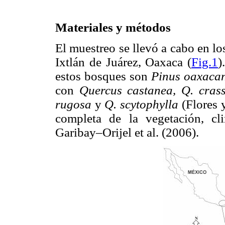
Materiales y métodos
El muestreo se llevó a cabo en l
Ixtlán de Juárez, Oaxaca (
Fig.1
)
estos bosques son
Pinus oaxacan
con
Quercus castanea, Q. crass
rugosa
y
Q. scytophylla
(Flores
completa de la vegetación, cl
Garibay–Orijel et al. (2006).