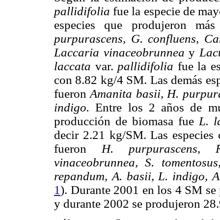
pallidifolia
fue la especie de ma
especies que produjeron m
purpurascens, G. confluens, Can
Laccaria vinaceobrunnea
y
Lact
laccata
var.
pallidifolia
fue la 
con 8.82 kg/4 SM. Las demás es
fueron
Amanita basii, H. purpu
indigo.
Entre los 2 años de m
producción de biomasa fue
L. 
decir 2.21 kg/SM. Las especies
fueron
H. purpurascens, 
vinaceobrunnea, S. tomentosu
repandum, A. basii, L. indigo,
1
). Durante 2001 en los 4 SM se
y durante 2002 se produjeron 28.