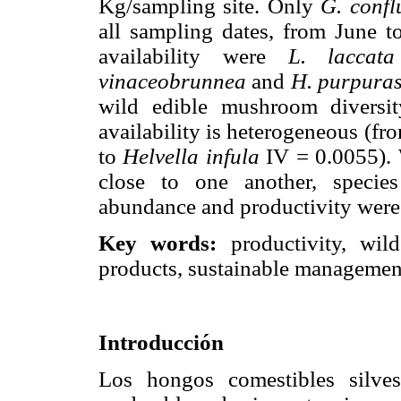
Kg/sampling site. Only
G. conf
all sampling dates, from June to
availability were
L. lacca
vinaceobrunnea
and
H. purpura
wild edible mushroom diversit
availability is heterogeneous (fr
to
Helvella infula
IV = 0.0055). 
close to one another, specie
abundance and productivity were 
Key words:
productivity, wi
products, sustainable management
Introducción
Los hongos comestibles silves