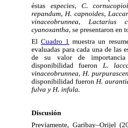
éstas
especies, C. cornucopi
repandum, H. capnoides, Laccari
vinaceobrunnea, Lactarius 
cyanoxantha,
se presentaron en 
El
Cuadro 1
muestra un resumen
evaluadas para cada una de las e
de su valor de importancia
disponibilidad fueron
L. lac
vinaceobrunnea, H. purpurascen
disponibilidad fueron
H. aurant
fulva y H. infula.
Discusión
Previamente, Garibay–Orijel (