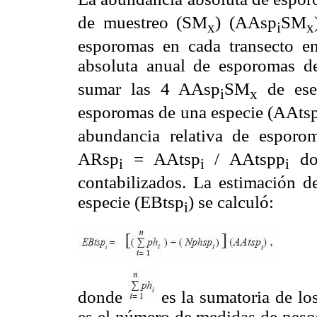
de muestreo (SM
) (AAsp
SM
x
i
x
esporomas en cada transecto e
absoluta anual de esporomas d
sumar las 4 AAsp
SM
de ese 
i
x
esporomas de una especie (AAtsp
abundancia relativa de espor
ARsp
= AAtsp
/ AAtspp
don
i
i
i
contabilizados. La estimación d
especie (EBtsp
) se calculó:
i
donde
es la sumatoria de lo
es el número de medidas de pesos