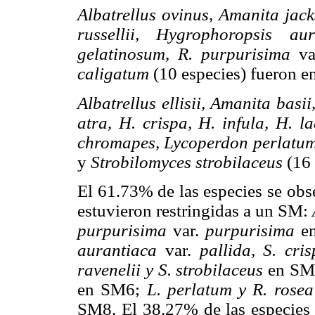
Albatrellus ovinus, Amanita jack
russellii, Hygrophoropsis a
gelatinosum, R. purpurisima
v
caligatum
(10 especies) fueron e
Albatrellus ellisii, Amanita basii
atra, H. crispa, H. infula, H. 
chromapes, Lycoperdon perlatum, 
y
Strobilomyces strobilaceus
(16
El 61.73% de las especies se obs
estuvieron restringidas a un SM:
purpurisima
var.
purpurisima
e
aurantiaca
var.
pallida, S. cr
ravenelii y S. strobilaceus
en SM
en SM6;
L. perlatum y R. rose
SM8. El 38.27% de las especies 