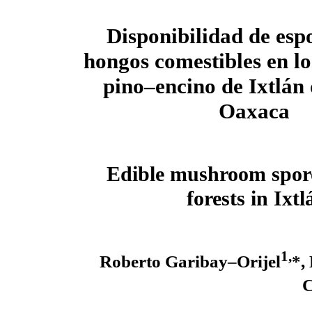
Disponibilidad de es
hongos comestibles en lo
pino–encino de Ixtlán 
Oaxaca
Edible mushroom sporo
forests in Ixt
1,
Roberto Garibay–Orijel
*,
C