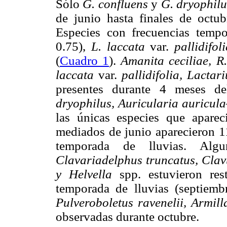
Sólo
G. confluens
y
G. dryophil
de junio hasta finales de octu
Especies con frecuencias tempo
0.75),
L. laccata
var.
pallidifo
(
Cuadro 1
).
Amanita ceciliae, 
laccata
var.
pallidifolia, Lacta
presentes durante 4 meses d
dryophilus, Auricularia auricul
las únicas especies que aparec
mediados de junio aparecieron 11
temporada de lluvias. Al
Clavariadelphus truncatus, Clav
y Helvella
spp. estuvieron re
temporada de lluvias (septiemb
Pulveroboletus ravenelii, Armil
observadas durante octubre.