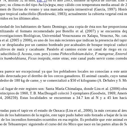
4" N; altitud 52 m snm,
Fig. 1
) en el año 2005, durante la época de lluvias. Este
epec; su clima es del tipo Aw1(w)egw, muy cálido con temperatura media anual de 2
en de lluvias de verano y una marcada sequía intraestival (García, 1997). Histó
ue tropical caducifolio (Rzedowski, 1983); actualmente la cubierta vegetal está 
ridos en los últimos años.
opiedad de los habitantes de Santo Domingo, una copia de ésta nos fue proporcionad
utilizando el formato recomendado por Botello et al. (2007) y se encuentra de
Investigaciones Biológicas, Universidad Veracruzana en Xalapa, Veracruz, No. ca
ra et al. (2005 y 2006), es uno de los más recientes que indican la presencia del tapi
o se desplazaba por un camino bordeado por acahuales de bosque tropical caduci
ultivos de maíz y cacahuate. Paralelo al camino existe un canal de riego en cu
caducifolio (I. Acosta, com. pers.) como
Pithecellobium dulce, P. mangense, Enter
lix humboldtiana, Ficus insipida
, entre otras; este canal pudo servir como corred
área parece ser excepcional ya que los pobladores locales no conocían a este ani
sido detectada por el derribo de los cercos ganaderos. El animal cazado, cuyo tam
dedor de 180 kg de carne, y se comercializó a $50 el kilogramo (A. DeSales y S. Mor
 al lugar de este registro son: Santa María Chimalapa, donde Lira et al. (2006) obse
principios de 1960, T. B. MacDougall colectó 3 ejemplares (Goodwin, 1969; Ame
, 208259). Estas localidades se encuentran a 34.7 km al N y a 45 km haci
adas para el tapir en el estado de Oaxaca (Lira et al., 2006), la más cercana al áre
 de los habitantes de la región, este tapir pudo haber sido forzado a bajar de la s
 de los incendios forestales ocurridos en esa región. Es probable que este animal 
o de Tehuantepec siguiendo el curso del río Mico que nace en las partes altas de