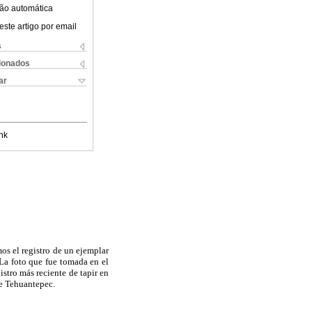
ão automática
este artigo por email
s
cionados
ar
nk
os el registro de un ejemplar
 La foto que fue tomada en el
stro más reciente de tapir en
e Tehuantepec.