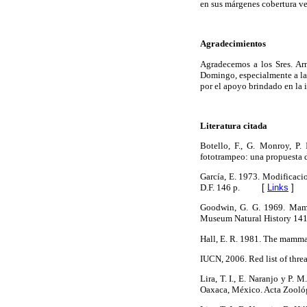
en sus márgenes cobertura ve
Agradecimientos
Agradecemos a los Sres. Ar
Domingo, especialmente a la 
por el apoyo brindado en la i
Literatura citada
Botello, F., G. Monroy, P.
fototrampeo: una propuesta 
García, E. 1973. Modificaci
D.F. 146 p.
[
Links
]
Goodwin, G. G. 1969. Mamm
Museum Natural History 14
Hall, E. R. 1981. The mammal
IUCN, 2006. Red list of thr
Lira, T. I., E. Naranjo y P.
Oaxaca, México. Acta Zooló