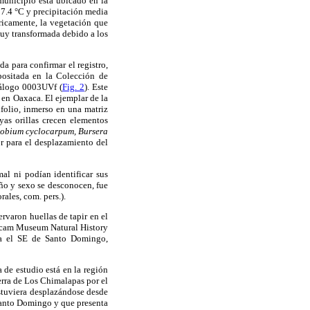
 municipio está ubicado en la
7.4 °C y precipitación media
ricamente, la vegetación que
muy transformada debido a los
a para confirmar el registro,
positada en la Colección de
tálogo 0003UVf (
Fig. 2
). Este
r en Oaxaca. El ejemplar de la
folio, inmerso en una matriz
yas orillas crecen elementos
olobium cyclocarpum, Bursera
or para el desplazamiento del
mal ni podían identificar sus
año y sexo se desconocen, fue
ales, com. pers.).
rvaron huellas de tapir en el
ricam Museum Natural History
a el SE de Santo Domingo,
a de estudio está en la región
ierra de Los Chimalapas por el
estuviera desplazándose desde
 Santo Domingo y que presenta