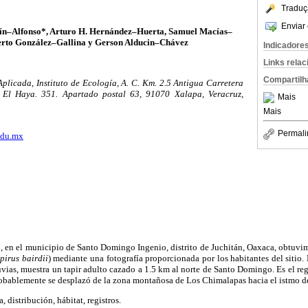
Traduç
Enviar 
fín–Alfonso*, Arturo H. Hernández–Huerta, Samuel Macías–
erto González–Gallina y Gerson Alducin–Chávez
Indicadore
Links rela
Compartilh
licada, Instituto de Ecología, A. C. Km. 2.5 Antigua Carretera
El Haya. 351. Apartado postal 63, 91070 Xalapa, Veracruz,
Mais
Mais
Permali
edu.mx
, en el municipio de Santo Domingo Ingenio, distrito de Juchitán, Oaxaca, obtuvim
pirus bairdii
) mediante una fotografía proporcionada por los habitantes del sitio.
uvias, muestra un tapir adulto cazado a 1.5 km al norte de Santo Domingo. Es el regi
robablemente se desplazó de la zona montañosa de Los Chimalapas hacia el istmo d
, distribución, hábitat, registros.