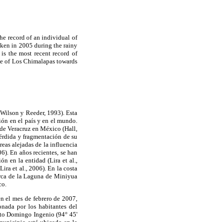
he record of an individual of
aken in 2005 during the rainy
s the most recent record of
ne of Los Chimalapas towards
(Wilson y Reeder, 1993). Esta
ión en el país y en el mundo.
de Veracruz en México (Hall,
pérdida y fragmentación de su
eas alejadas de la influencia
6). En años recientes, se han
n en la entidad (Lira et al.,
ira et al., 2006). En la costa
erca de la Laguna de Miniyua
co.
n el mes de febrero de 2007,
ionada por los habitantes del
nto Domingo Ingenio (94° 45'