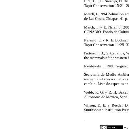
Lira, T. I., E. Naranjo, D. 
Tapir Conservation 15:21–2
March, I. 1994. Situación ac
de Las Casas, Chiapas. 41 p.
March, I. y E. Naranjo. 20
CONABIO–Fondo de Cultura 
Naranjo, E. y R. E. Bodmer.
Tapir Conservation 11:25–3
Patterson, B., G. Ceballos, W
the mammals of the western h
Rzedowski, J. 1986. Vegetaci
Secretaría de Medio Ambi
ambiental–Especies nativas 
cambio–Lista de especies en r
Webb, R. G. y R. H. Baker. 
Autónoma de México, Serie
Wilson, D. E. y Reeder, D.
Smithsonian Institution Pre
Tod