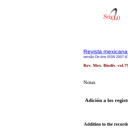
Revista mexicana 
versão On-line
ISSN
2007-8
Rev. Mex. Biodiv. vol.7
Notas
Adición a los regis
Addition to the records