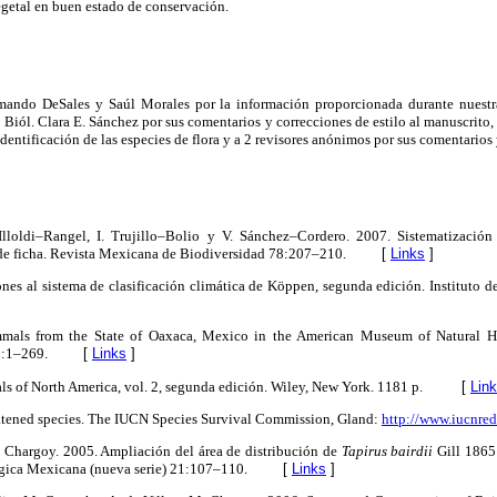
getal en buen estado de conservación.
mando DeSales y Saúl Morales por la información proporcionada durante nuestra
Biól. Clara E. Sánchez por sus comentarios y correcciones de estilo al manuscrito, 
dentificación de las especies de flora y a 2 revisores anónimos por sus comentarios
 Illoldi–Rangel, I. Trujillo–Bolio y V. Sánchez–Cordero. 2007. Sistematizació
de ficha. Revista Mexicana de Biodiversidad 78:207–210.
[
Links
]
ones al sistema de clasificación climática de Köppen, segunda edición. Instituto
als from the State of Oaxaca, Mexico in the American Museum of Natural His
1:1–269.
[
Links
]
s of North America, vol. 2, segunda edición. Wiley, New York. 1181 p.
[
Lin
eatened species. The IUCN Species Survival Commission, Gland:
http://www.iucnredl
 M. Chargoy. 2005. Ampliación del área de distribución de
Tapirus bairdii
Gill 1865 
gica Mexicana (nueva serie) 21:107–110.
[
Links
]