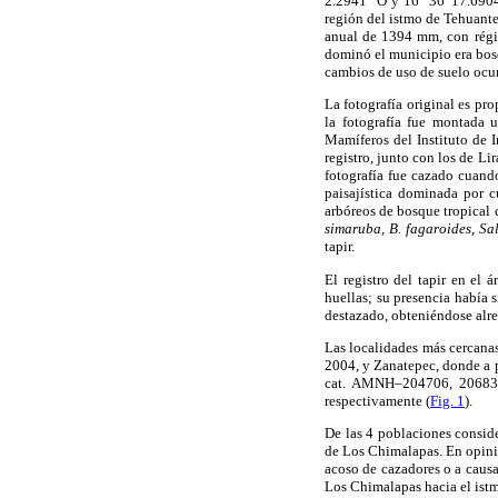
2.2941" O y 16° 36' 17.690
región del istmo de Tehuant
anual de 1394 mm, con régim
dominó el municipio era bosq
cambios de uso de suelo ocur
La fotografía original es pr
la fotografía fue montada 
Mamíferos del Instituto de 
registro, junto con los de Li
fotografía fue cazado cuand
paisajística dominada por c
arbóreos de bosque tropical 
simaruba, B. fagaroides, Sa
tapir.
El registro del tapir en el 
huellas; su presencia había 
destazado, obteniéndose alre
Las localidades más cercanas
2004, y Zanatepec, donde a 
cat. AMNH–204706, 206834
respectivamente (
Fig. 1
).
De las 4 poblaciones consider
de Los Chimalapas. En opinión
acoso de cazadores o a causa
Los Chimalapas hacia el istm