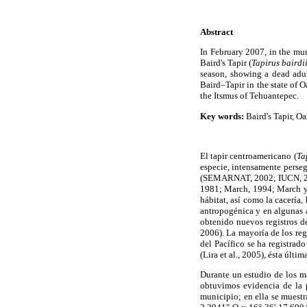
Abstract
In February 2007, in the mun
Baird's Tapir (
Tapirus bairdi
season, showing a dead adu
Baird–Tapir in the state of
the Itsmus of Tehuantepec.
Key words:
Baird's Tapir, Oa
El tapir centroamericano (
Ta
especie, intensamente perseg
(SEMARNAT, 2002; IUCN, 2006
1981; March, 1994; March y N
hábitat, así como la cacería
antropogénica y en algunas á
obtenido nuevos registros de
2006). La mayoría de los regi
del Pacífico se ha registra
(Lira et al., 2005), ésta últi
Durante un estudio de los m
obtuvimos evidencia de la 
municipio; en ella se muest