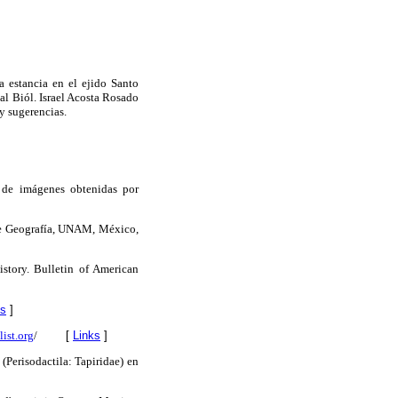
 estancia en el ejido Santo
al Biól. Israel Acosta Rosado
 y sugerencias.
n de imágenes obtenidas por
 de Geografía, UNAM, México,
tory. Bulletin of American
ks
]
ist.org
/
[
Links
]
(Perisodactila: Tapiridae) en