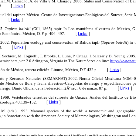
Hilliar, M. Camacho, A. de Villa y M. Chargoy. 2006. Status and Conservation of Bai
8
[
Links
]
tual del tapir en México. Centro de Investigaciones Ecológicas del Sureste, Serie 
[
Links
]
05.
Tapirus bairdii
(Gill, 1865) tapir. In Los mamíferos silvestres de México, G.
Económica, México, D. F. p. 496–497.
[
Links
]
 2002. Population ecology and conservation of Baird's tapir (
Tapirus bairdii
) in 
3.
[
Links
]
. Sechrest, M. Tognelli, T. Brooks, L. Luna, P. Ortega, I. Salazar y B. Young. 2005
emisphere, ver. 2.0 Arlington, Virginia in The NatureServe on line:
http://www.natu
ón de México, tercera edición. Limusa, México, D.F. 432 p.
[
Links
]
ente y Recursos Naturales (SEMARNAT) 2002. Norma Oficial Mexicana NOM–
de México de flora y fauna silvestres–Categorías de riesgo y especificaciones pa
iesgo. Diario Oficial de la Federación, 2Âª sec., 6 de marzo. 87 p.
[
Links
]
1969. Vertebrados terrestres del suroeste de Oaxaca. Anales del Instituto de Bi
 Zoología 40:139–152.
[
Links
]
 M. (eds.). 1993. Mammal species of the world: a taxonomic and geographic 
ss, in Association with the American Society of Mammologists, Washington and Lo
o o conteúdo deste periódico, exceto onde está identificado, está licenciado sob uma
Licenç