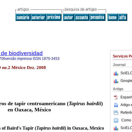
de biodiversidad
Serviços P
706
versão impressa
ISSN
1870-3453
Journal
9 no.2 México Dez. 2008
SciELO
Google
Artigo
Espanh
tros de tapir centroamericano (
Tapirus bairdii
)
Artigo
en Oaxaca, México
Referên
Como c
 of Baird's Tapir (
Tapirus bairdii
) in Oaxaca, Mexico
SciELO