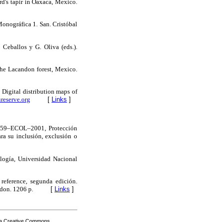
rd's tapir in Oaxaca, Mexico.
Monográfica 1. San. Cristóbal
 Ceballos y G. Oliva (eds.).
the Lacandon forest, Mexico.
. Digital distribution maps of
reserve.org
[
Links
]
059–ECOL–2001, Protección
ra su inclusión, exclusión o
ología, Universidad Nacional
reference, segunda edición.
ndon. 1206 p.
[
Links
]
a Creative Commons