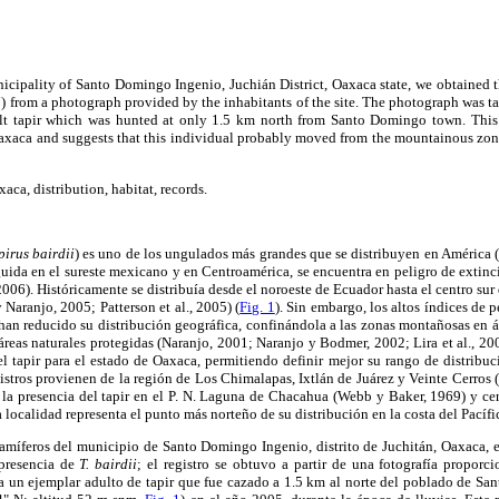
icipality of Santo Domingo Ingenio, Juchián District, Oaxaca state, we obtained t
i
) from a photograph provided by the inhabitants of the site. The photograph was t
lt tapir which was hunted at only 1.5 km north from Santo Domingo town. This i
 Oaxaca and suggests that this individual probably moved from the mountainous zo
xaca, distribution, habitat, records.
pirus bairdii
) es uno de los ungulados más grandes que se distribuyen en América 
uida en el sureste mexicano y en Centroamérica, se encuentra en peligro de extinc
). Históricamente se distribuía desde el noroeste de Ecuador hasta el centro sur 
aranjo, 2005; Patterson et al., 2005) (
Fig. 1
). Sin embargo, los altos índices de 
, han reducido su distribución geográfica, confinándola a las zonas montañosas en ár
reas naturales protegidas (Naranjo, 2001; Naranjo y Bodmer, 2002; Lira et al., 200
l tapir para el estado de Oaxaca, permitiendo definir mejor su rango de distribució
stros provienen de la región de Los Chimalapas, Ixtlán de Juárez y Veinte Cerros (L
do la presencia del tapir en el P. N. Laguna de Chacahua (Webb y Baker, 1969) y c
ma localidad representa el punto más norteño de su distribución en la costa del Pacífi
amíferos del municipio de Santo Domingo Ingenio, distrito de Juchitán, Oaxaca, e
presencia de
T. bairdii
; el registro se obtuvo a partir de una fotografía proporc
ra un ejemplar adulto de tapir que fue cazado a 1.5 km al norte del poblado de Sa