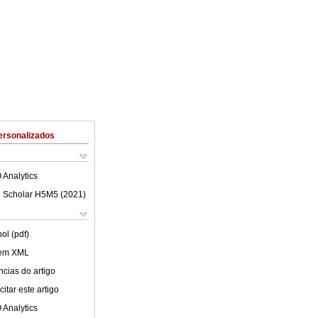
ersonalizados
 Analytics
 Scholar H5M5 (
2021
)
ol (pdf)
 em XML
cias do artigo
itar este artigo
 Analytics