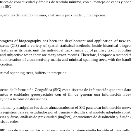
rices de conectividad y árboles de tendido mínimo, con el manejo de capas y oper
los SIG.
s, árboles de tendido mínimo, análisis de proximidad, intercepción.
 progress of biogeography has been the development and application of new co
stems (GIS) and a variety of spatial statistical methods. Inside historical biog
eatures as its basic unit the individual track, made up of primary taxon coordina
t and subjective when there are many taxon records. Therefore, I propose a method t
tion, creation of a connectivity matrix and minimal spanning trees, with the handl
rception.
nimal spanning trees, buffers, interception.
tema de Información Geográfica (SIG) es un sistema de información que trata datos
entos o entidades geoespaciales con el fin de generar una información nue
ayude a la toma de decisiones.
ombinan y manipulan los datos almacenados en el SIG para crear información nueva,
e registros para ser estudiados por el usuario y decidir si el modelo adoptado const
cias y áreas, análisis de proximidad
(buffers),
operaciones de disolución y fusión 
isis de redes.
) uno de los estímulos en el progreso de la biogeografía ha sido el desarrollo