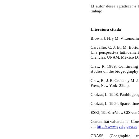
El autor desea agradecer a 
trabajo.
Literatura citada
Brown, J. H. y M. V. Lomoli
Carvalho, C. J. B., M. Borto
Una perspectiva latinoameri
Ciencias, UNAM, México D. 
Craw, R. 1989. Continuing 
studies on the biogeography
Craw, R., J. R. Grehan y M. 
Press, New York. 229 p.
Croizat, L. 1958. Panbiogeog
Croizat, L. 1964. Space, time
ESRI, 1998. rcView GIS ver.
Generalitat valenciana: Cons
en:
http://www.gvsig.gva.es
GRASS (Geographic r