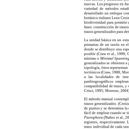
nuevas. Los progresos en
ha
variedad de métodos estadí
desarrollado un enfoque con
botánico italiano Leon Croi
biodiversidad para permitir
fases: construcción de trazo
trazos generalizados para de
La unidad básica en un estu
primarias de un taxón en el
donde se distribuye una esp
posible (Craw et al., 1999;
mínimo o
Minimal Spanning
generalizados se obtienen a 
topología; éstos representan
tectónicos (Craw, 1988; Morr
a las localidades de inte
panbiogeográficos emplea
compatibilidad de trazos, y
Crisci, 1995; Morrone, 2004)
El método manual contempla 
trazos generalizados. (Croi
de puntos y se determina la 
fácil de emplear cuando se t
Psorophora
(Nuñez et al., 
registros, respectivamente.
trazo individual de cada ta