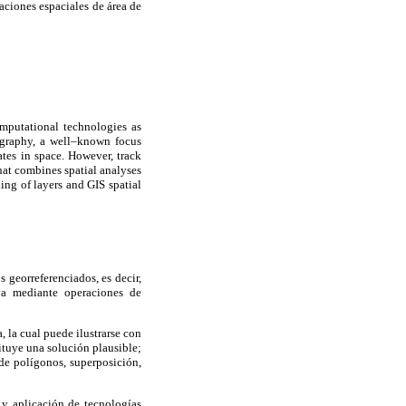
aciones espaciales de área de
mputational technologies as
eography, a well–known focus
tes in space. However, track
hat combines spatial analyses
ing of layers and GIS spatial
 georreferenciados, es decir,
va mediante operaciones de
 la cual puede ilustrarse con
ituye una solución plausible;
de polígonos, superposición,
 y aplicación de tecnologías