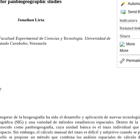
for panbiogeographic studies
Automat
Send th
Jonathan Liria
Indicators
Related lin
Share
Facultad Experimental de Ciencias y Tecnología. Universidad de
stado Carabobo, Venezuela
More
More
Permali
7
progreso de la biogeografía ha sido el desarrollo y aplicación de nuevas tecnolog
gráfica (SIG) y una variedad de métodos estadísticos espaciales. Dentro de la 
nocido como panbiogeografía, cuya unidad básica es el trazo individual que
espacio. Sin embargo, el cálculo manual del trazo es difícil y subjetivo cuando se 
 ello se propone un método que combina los análisis espaciales de cálculo d