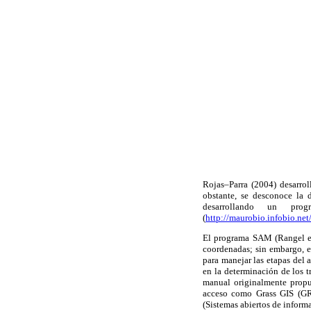
Rojas–Parra (2004) desarro
obstante, se desconoce la 
desarrollando un prog
(
http://maurobio.infobio.net
El programa SAM (Rangel et 
coordenadas; sin embargo, e
para manejar las etapas del 
en la determinación de los t
manual originalmente propu
acceso como Grass GIS (GR
(Sistemas abiertos de informa