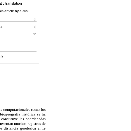
ic translation
is article by e-mail
ks
nk
ías computacionales como los
biogeografía histórica se ha
 constituye las coordenadas
presentan muchos registros de
e distancia geodésica entre