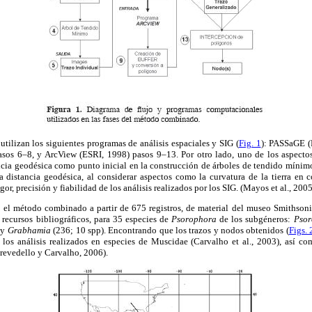
ilizan los siguientes programas de análisis espaciales y SIG (
Fig. 1
): PASSaGE (
sos 6–8, y ArcView (ESRI, 1998) pasos 9–13. Por otro lado, uno de los aspectos
tancia geodésica como punto inicial en la construcción de árboles de tendido mínimo
La distancia geodésica, al considerar aspectos como la curvatura de la tierra en 
or, precisión y fiabilidad de los análisis realizados por los SIG. (Mayos et al., 2005
 el método combinado a partir de 675 registros, de material del museo Smithson
 recursos bibliográficos, para 35 especies de
Psorophora
de los subgéneros:
Pso
 y
Grabhamia
(236; 10 spp). Encontrando que los trazos y nodos obtenidos (
Figs. 
, los análisis realizados en especies de Muscidae (Carvalho et al., 2003), así co
Prevedello y Carvalho, 2006).