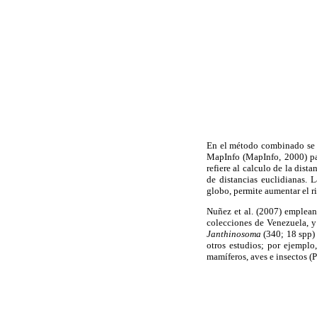
En el método combinado se ut
MapInfo (MapInfo, 2000) pa
refiere al calculo de la dis
de distancias euclidianas. 
globo, permite aumentar el rig
Nuñez et al. (2007) emplean
colecciones de Venezuela, y
Janthinosoma
(340; 18 spp)
otros estudios; por ejemplo
mamíferos, aves e insectos (