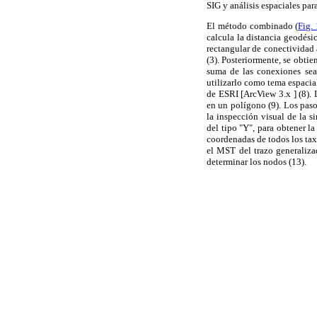
SIG y análisis espaciales par
El método combinado (
Fig. 
calcula la distancia geodési
rectangular de conectividad a
(3). Posteriormente, se obti
suma de las conexiones se
utilizarlo como tema espacia
de ESRI [ArcView 3.x ] (8). 
en un polígono (9). Los paso
la inspección visual de la s
del tipo "Y", para obtener l
coordenadas de todos los tax
el MST del trazo generaliza
determinar los nodos (13).