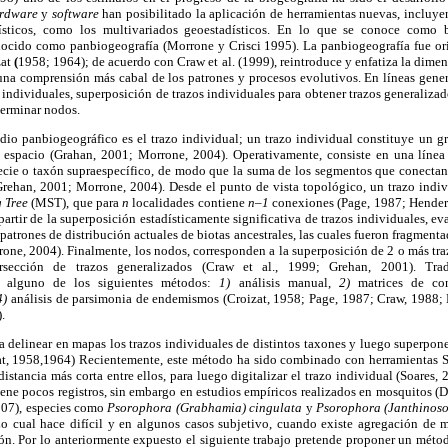
rdware
y
software
han posibilitado la aplicación de herramientas nuevas, incluye
sticos, como los multivariados geoestadísticos. En lo que se conoce como b
ocido como panbiogeografía (Morrone y Crisci 1995). La panbiogeografía fue or
zat
(
1958; 1964); de acuerdo con Craw et al. (1999), reintroduce y enfatiza la dimen
 una comprensión más cabal de los patrones y procesos evolutivos. En líneas gener
s individuales, superposición de trazos individuales para obtener trazos generalizad
terminar nodos.
dio panbiogeográfico es el trazo individual; un trazo individual constituye un g
 espacio (Grahan, 2001; Morrone, 2004). Operativamente, consiste en una línea
ecie o taxón supraespecífico, de modo que la suma de los segmentos que conectan 
 Grehan, 2001; Morrone, 2004). Desde el punto de vista topológico, un trazo indiv
 Tree
(MST), que para
n
localidades contiene
n–1
conexiones (Page, 1987; Henders
partir de la superposición estadísticamente significativa de trazos individuales, e
 patrones de distribución actuales de biotas ancestrales, las cuales fueron fragment
one, 2004). Finalmente, los nodos, corresponden a la superposición de 2 o más tr
rsección de trazos generalizados (Craw et al., 1999; Grehan, 2001). Trad
n alguno de los siguientes métodos:
1)
análisis manual,
2)
matrices de co
4)
análisis de parsimonia de endemismos (Croizat, 1958; Page, 1987; Craw, 1988
.
delinear en mapas los trazos individuales de distintos taxones y luego superponer
zat, 1958,1964) Recientemente, este método ha sido combinado con herramientas 
distancia más corta entre ellos, para luego digitalizar el trazo individual (Soares,
iene pocos registros, sin embargo en estudios empíricos realizados en mosquitos (D
2007), especies como
Psorophora (Grabhamia) cingulata
y
Psorophora (Janthinoso
 Lo cual hace difícil y en algunos casos subjetivo, cuando existe agregación de 
xón. Por lo anteriormente expuesto el siguiente trabajo pretende proponer un mét