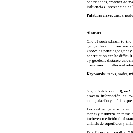
coordenadas, creación de mat
influencia e intercepción de 
Palabras clave:
trazos, nodo
Abstract
One of such stimuli to the
geographical information sy
known as panbiogeography, f
construction can be difficul
by geodesic distance calcula
operations of buffer and inte
Key words:
tracks, nodes, mi
Según Vílchez (2000), un Sis
procesa información de ev
manipulación y análisis que 
Los análisis geoespaciales c
mapas y resumirse en forma d
incluyen medición de distan
análisis de superficies y anál
Para Brown y Lomolino (1998