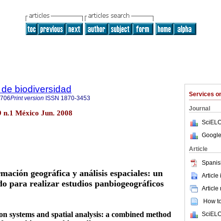
de biodiversidad
Services 
8706
Print version
ISSN
1870-3453
Journal
9 n.1 México Jun. 2008
SciELO
Google
Article
Spanis
mación geográfica y análisis espaciales: un
Article
 para realizar estudios panbiogeográficos
Article
How to 
n systems and spatial analysis: a combined method
SciELO