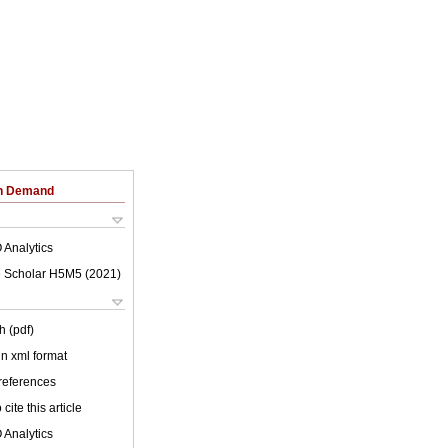
on Demand
 Analytics
 Scholar H5M5 (
2021
)
h (pdf)
 in xml format
 references
cite this article
 Analytics