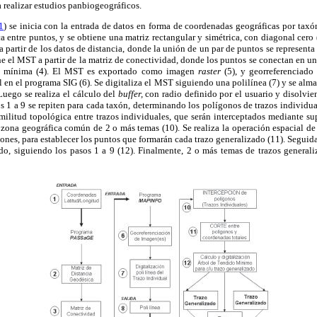
a realizar estudios panbiogeográficos.
1
) se inicia con la entrada de datos en forma de coordenadas geográficas por taxón 
ca entre puntos, y se obtiene una matriz rectangular y simétrica, con diagonal cero 
 partir de los datos de distancia, donde la unión de un par de puntos se representa
ene el MST a partir de la matriz de conectividad, donde los puntos se conectan en un
a mínima (4). El MST es exportado como imagen
raster
(5), y georreferenciado
l en el programa SIG (6). Se digitaliza el MST siguiendo una polilínea (7) y se a
Luego se realiza el cálculo del
buffer,
con radio definido por el usuario y disolvien
s 1 a 9 se repiten para cada taxón, determinando los polígonos de trazos individu
imilitud topológica entre trazos individuales, que serán interceptados mediante s
a zona geográfica común de 2 o más temas (10). Se realiza la operación espacial de 
ones, para establecer los puntos que formarán cada trazo generalizado (11). Seguida
do, siguiendo los pasos 1 a 9 (12). Finalmente, 2 o más temas de trazos generali