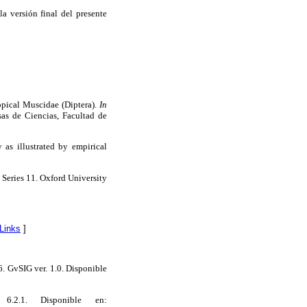
a versión final del presente
ropical Muscidae (Diptera).
In
sas de Ciencias, Facultad de
as illustrated by empirical
 Series 11. Oxford University
Links
]
6. GvSIG ver. 1.0. Disponible
.2.1. Disponible en: