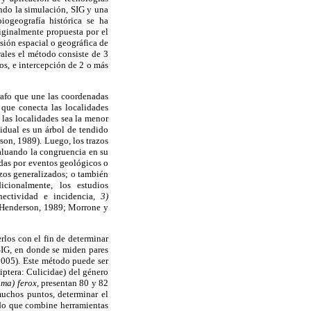
ndo la simulación, SIG y una
iogeografía histórica se ha
iginalmente propuesta por el
sión espacial o geográfica de
ales el método consiste de 3
os, e intercepción de 2 o más
rafo que une las coordenadas
 que conecta las localidades
las localidades sea la menor
idual es un árbol de tendido
on, 1989). Luego, los trazos
valuando la congruencia en su
adas por eventos geológicos o
azos generalizados; o también
icionalmente, los estudios
nectividad e incidencia,
3)
; Henderson, 1989; Morrone y
los con el fin de determinar
SIG, en donde se miden pares
 2005). Este método puede ser
iptera: Culicidae) del género
ma) ferox,
presentan 80 y 82
muchos puntos, determinar el
odo que combine herramientas