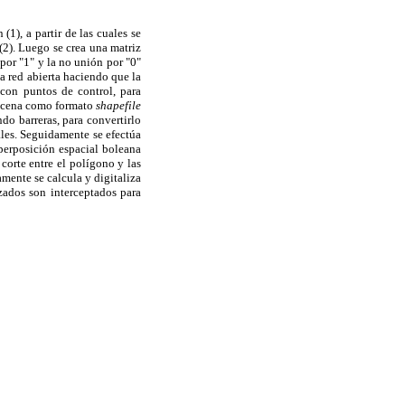
(1), a partir de las cuales se
(2). Luego se crea una matriz
 por "1" y la no unión por "0"
a red abierta haciendo que la
 con puntos de control, para
lmacena como formato
shapefile
do barreras, para convertirlo
ales. Seguidamente se efectúa
uperposición espacial boleana
corte entre el polígono y las
mente se calcula y digitaliza
zados son interceptados para