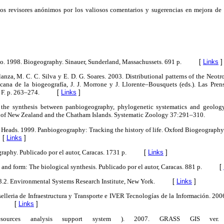
los revisores anónimos por los valiosos comentarios y sugerencias en mejora de l
no. 1998. Biogeography. Sinauer, Sunderland, Massachussets. 691 p.
[
Links
]
lanza, M. C. C. Silva y E. D. G. Soares. 2003. Distributional patterns of the Neot
cana de la biogeografía, J. J. Morrone y J. Llorente–Bousquets (eds.). Las Pren
F. p. 263–274.
[
Links
]
the synthesis between panbiogeography, phylogenetic systematics and geology 
 of New Zealand and the Chatham Islands. Systematic Zoology 37:291–310.
J. Heads. 1999. Panbiogeography: Tracking the history of life. Oxford Biogeography
[
Links
]
raphy. Publicado por el autor, Caracas. 1731 p.
[
Links
]
 and form: The biological synthesis. Publicado por el autor, Caracas. 881 p.
[
 3.2. Environmental Systems Research Institute, New York.
[
Links
]
elleria de Infraestructura y Transporte e IVER Tecnologías de la Información. 200
[
Links
]
esources analysis support system ). 2007. GRASS GIS ver. 6