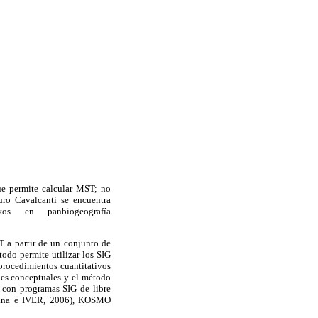
e permite calcular MST; no
uro Cavalcanti se encuentra
vos en panbiogeografía
T a partir de un conjunto de
odo permite utilizar los SIG
 procedimientos cuantitativos
ones conceptuales y el método
 con programas SIG de libre
ciana e IVER, 2006), KOSMO