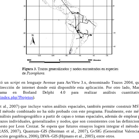
lló un
script
en lenguaje Avenue para ArcView 3.x, denominado Trazos 2004, qu
dirección de internet donde está disponible esta aplicación. Por otro lado, Ma
rama en Borland Delphi 4.0 para realizar análisis cuantitati
/index.php?Projetos
).
al., 2007) que incluye varios análisis espaciales, también permite construir MS
l método combinado no ha sido probado con este programa. Finalmente, este mét
análisis panbiogeográfico a partir de capas o temas espaciales, además de emplear
razos individuales, generalizados y nodos, que son consistentes con las definici
esto por Leon Croizat. Se espera que futuros ensayos logren integrar el método
ASS, 2007), Quantum–GIS (Sherman et al., 2007), GvSIG (Generalitat Valen
ción geográfica, 2006), DIVA–GIS (Hijmans et al., 2005), entre otros.