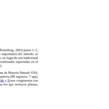
Rosenberg, 2001) pasos 1–5,
 importantes del método, se
, en lugar de uso tradicional
coordenadas espaciadas en el
).
ian de Historia Natural–USA,
rophora
(99 registros; 7 spp),
2ab
y
3
) son congruentes con
mo los que incluyen plantas,