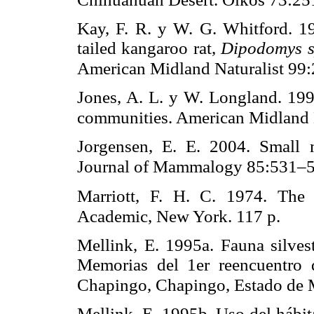
Kay, F. R. y W. G. Whitford. 1
tailed kangaroo rat,
Dipodomys s
American Midland Naturalist 99
Jones, A. L. y W. Longland. 1999
communities. American Midland 
Jorgensen, E. E. 2004. Small 
Journal of Mammalogy 85:531–
Marriott, F. H. C. 1974. The i
Academic, New York. 117 p.
Mellink, E. 1995a. Fauna silvest
Memorias del 1er reencuentro 
Chapingo, Chapingo, Estado de 
Mellink, E. 1995b. Uso del hábit