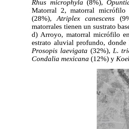
Rhus microphyla
(8%),
Opunti
Matorral 2, matorral micrófil
(28%),
Atriplex canescens
(
matorrales tienen un sustrato bas
d) Arroyo, matorral micrófilo e
estrato aluvial profundo, donde
Prosopis laevigata
(32%),
L. tr
Condalia mexicana
(12%) y
Koeb