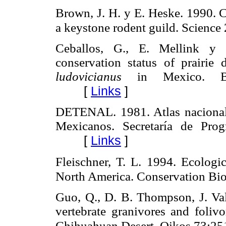
Brown, J. H. y E. Heske. 1990. C
a keystone rodent guild. Scienc
Ceballos, G., E. Mellink y 
conservation status of prairie
ludovicianus
in Mexico. Bi
[
Links
]
DETENAL. 1981. Atlas nacional 
Mexicanos. Secretaría de Pro
[
Links
]
Fleischner, T. L. 1994. Ecologic
North America. Conservation Bi
Guo, Q., D. B. Thompson, J. Val
vertebrate granivores and foliv
Chihuahuan Desert. Oikos 73:2