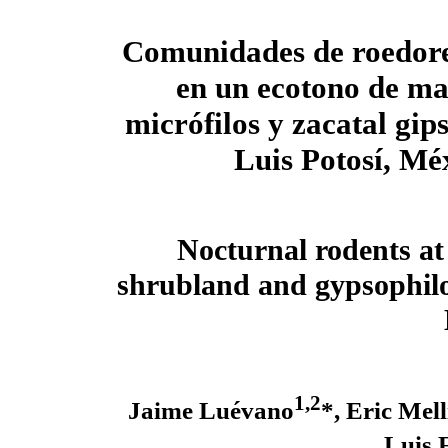
Comunidades de roedore
en un ecotono de ma
micrófilos y zacatal gip
Luis Potosí, Mé
Nocturnal rodents at
shrubland and gypsophilo
1,
2
Jaime Luévano
*, Eric Mel
Luis 