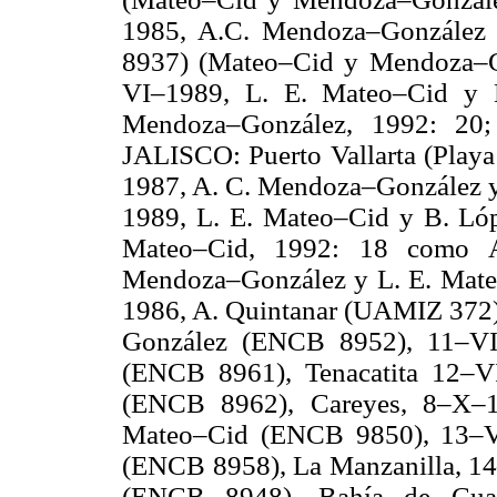
1985, A.C. Mendoza–González
8937) (Mateo–Cid y Mendoza–Go
VI–1989, L. E. Mateo–Cid y
Mendoza–González, 1992: 20; 
JALISCO: Puerto Vallarta (Play
1987, A. C. Mendoza–González 
1989, L. E. Mateo–Cid y B. L
Mateo–Cid, 1992: 18 como
Mendoza–González y L. E. Mat
1986, A. Quintanar (UAMIZ 372)
González (ENCB 8952), 11–VII
(ENCB 8961), Tenacatita 12–V
(ENCB 8962), Careyes, 8–X–1
Mateo–Cid (ENCB 9850), 13–VI
(ENCB 8958), La Manzanilla, 14
(ENCB 8948), Bahía de Cua