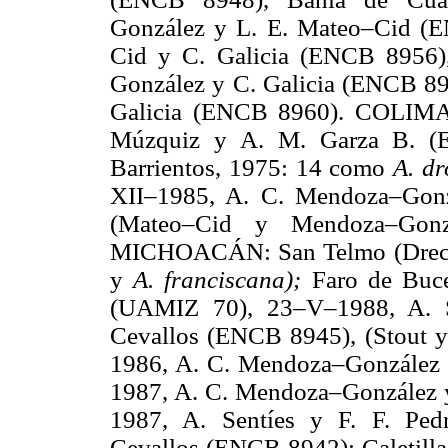
González y L. E. Mateo–Cid (
Cid y C. Galicia (ENCB 8956)
González y C. Galicia (ENCB 89
Galicia (ENCB 8960). COLIMA: 
Múzquiz y A. M. Garza B. (
Barrientos, 1975: 14 como
A. dr
XII–1985, A. C. Mendoza–Gon
(Mateo–Cid y Mendoza–Go
MICHOACÁN: San Telmo (Dreck
y
A. franciscana);
Faro de Buce
(UAMIZ 70), 23–V–1988, A. S
Cevallos (ENCB 8945), (Stout 
1986, A. C. Mendoza–González
1987, A. C. Mendoza–González 
1987, A. Sentíes y F. F. Pe
Cevallos (ENCB 8942); Caletill