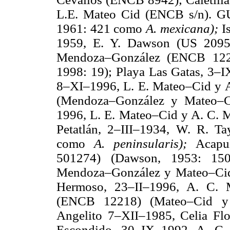
L.E. Mateo Cid (ENCB s/n). G
1961: 421 como
A. mexicana);
I
1959, E. Y. Dawson (US 2095
Mendoza–González (ENCB 122
1998: 19); Playa Las Gatas, 3–
8–XI–1996, L. E. Mateo–Cid y
(Mendoza–González y Mateo–Ci
1996, L. E. Mateo–Cid y A. C.
Petatlán, 2–III–1934, W. R. T
como
A. peninsularis);
Acapu
501274) (Dawson, 1953: 1
Mendoza–González y Mateo–Cid
Hermoso, 23–II–1996, A. C. 
(ENCB 12218) (Mateo–Cid y 
Angelito 7–XII–1985, Celia Fl
Escondido, 30–IX–1992, A. C.