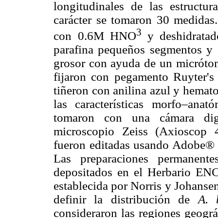
longitudinales de las estructur
carácter se tomaron 30 medidas.
3
con 0.6M HNO
y deshidratad
parafina pequeños segmentos y 
grosor con ayuda de un micróto
fijaron con pegamento Ruyter's
tiñeron con anilina azul y hemato
las características morfo–anat
tomaron con una cámara di
microscopio Zeiss (Axioscop 4
fueron editadas usando Adobe®
Las preparaciones permanente
depositados en el Herbario ENCB
establecida por Norris y Johanse
definir la distribución de
A. 
consideraron las regiones geográ