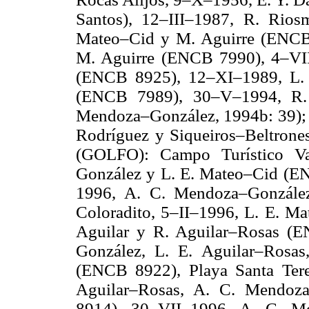
Santos), 12–III–1987, R. Rio
Mateo–Cid y M. Aguirre (ENCB
M. Aguirre (ENCB 7990), 4–VI
(ENCB 8925), 12–XI–1989, L.
(ENCB 7989), 30–V–1994, R.
Mendoza–González, 1994b: 39); 
Rodríguez y Siqueiros–Beltro
(GOLFO): Campo Turístico Va
González y L. E. Mateo–Cid (E
1996, A. C. Mendoza–Gonzále
Coloradito, 5–II–1996, L. E. M
Aguilar y R. Aguilar–Rosas (
González, L. E. Aguilar–Rosa
(ENCB 8922), Playa Santa Tere
Aguilar–Rosas, A. C. Mendoz
8914), 30–VII–1996, A. C. Me