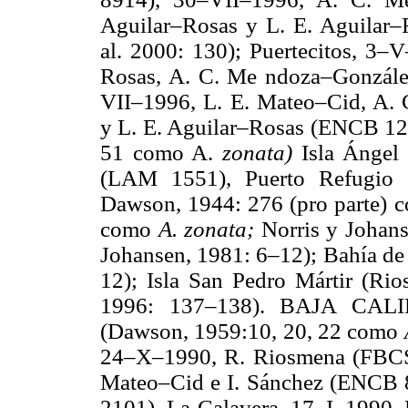
Aguilar–Rosas y L. E. Aguilar
al. 2000: 130); Puertecitos, 3–
Rosas, A. C. Me ndoza–Gonzál
VII–1996, L. E. Mateo–Cid, A.
y L. E. Aguilar–Rosas (ENCB 1221
51 como A.
zonata)
Isla Ángel
(LAM 1551), Puerto Refugio
Dawson, 1944: 276 (pro parte) 
como
A. zonata;
Norris y Johans
Johansen, 1981: 6–12); Bahía de 
12); Isla San Pedro Mártir (Ri
1996: 137–138). BAJA CALI
(Dawson, 1959:10, 20, 22 como
24–X–1990, R. Riosmena (FBCS 
Mateo–Cid e I. Sánchez (ENCB 
2101), La Calavera, 17–I–1990