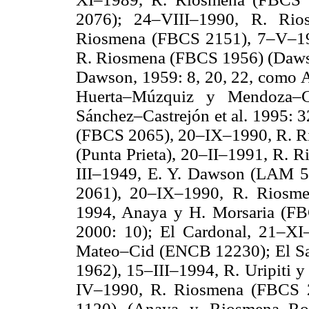
2076); 24–VIII–1990, R. Ri
Riosmena (FBCS 2151), 7–V–19
R. Riosmena (FBCS 1956) (Daw
Dawson, 1959: 8, 20, 22, como 
Huerta–Múzquiz y Mendoza–
Sánchez–Castrejón et al. 1995: 3
(FBCS 2065), 20–IX–1990, R. Ri
(Punta Prieta), 20–II–1991, R. 
III–1949, E. Y. Dawson (LAM 
2061), 20–IX–1990, R. Riosme
1994, Anaya y H. Morsaria (FB
2000: 10); El Cardonal, 21–X
Mateo–Cid (ENCB 12230); El Sa
1962), 15–III–1994, R. Uripiti 
IV–1990, R. Riosmena (FBCS 2
1120) (Anaya y Riosmena–Rod