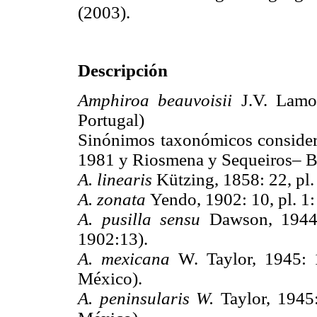
(2003).
Descripción
Amphiroa beauvoisii
J.V. Lamo
Portugal)
Sinónimos taxonómicos consider
1981 y Riosmena y Sequeiros– Be
A. linearis
Kützing, 1858: 22, pl.
A. zonata
Yendo, 1902: 10, pl. 1
A. pusilla sensu
Dawson, 1944
1902:13).
A. mexicana
W. Taylor, 1945: 1
México).
A. peninsularis W.
Taylor, 1945