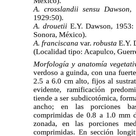
México).
A. crosslandii sensu Dawson,
1929:50).
A. drouetii
E.Y. Dawson, 1953: 1
Sonora, México).
A. franciscana
var.
robusta
E.Y. 
(Localidad tipo: Acapulco, Guerr
Morfología y anatomía vegetati
verdoso a guinda, con una fuerte
2.5 a 6.0 cm alto, fijos al sust
evidente, ramificación predom
tiende a ser subdicotómica, for
ancho; en las porciones basa
comprimidas de 0.8 a 1.0 mm de
zonada, en las porciones medi
comprimidas. En sección longi