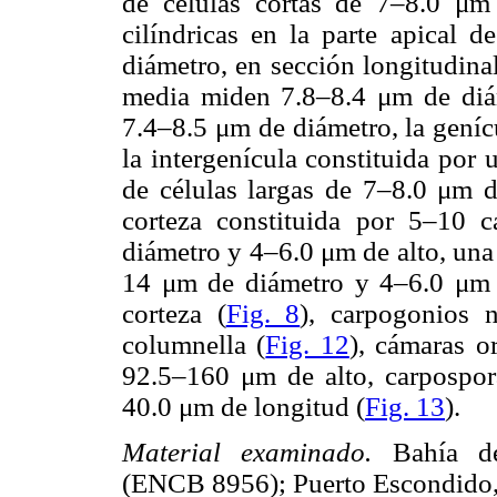
de células cortas de 7–8.0 μ
cilíndricas en la parte apical
diámetro, en sección longitudinal
media miden 7.8–8.4 μm de diá
7.4–8.5 μm de diámetro, la genícu
la intergenícula constituida por
de células largas de 7–8.0 μm 
corteza constituida por 5–10 
diámetro y 4–6.0 μm de alto, una
14 μm de diámetro y 4–6.0 μm 
corteza (
Fig. 8
), carpogonios 
columnella (
Fig. 12
), cámaras 
92.5–160 μm de alto, carpospo
40.0 μm de longitud (
Fig. 13
).
Material examinado.
Bahía d
(ENCB 8956); Puerto Escondido