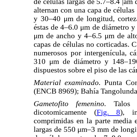
de células largas de 5.7–8.4 |am
alternan con una capa de células
y 30–40 μm de longitud, corteza
éstas de 4–6.0 μm de diámetro y 
μm de ancho y 4–6.5 μm de alt
capas de células no corticadas. 
numerosos por intergenícula, 
310 μm de diámetro y 148–19
dispuestos sobre el piso de las c
Material examinado.
Punta Con
(ENCB 8969); Bahía Tangolunda
Gametofito femenino.
Talos
dicotomicamente (
Fig. 8
), i
comprimidas en la parte media e
largas de 550 μm–3 mm de longi