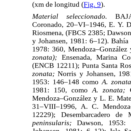
(xm de longitud (
Fig. 9
).
Material seleccionado.
BAJ
Coronado, 20–VI–1946, E. Y. 
Riosmena, (FBCS 2385; Dawson
y Johansen, 1981: 6–12). Bahía 
1978: 360, Mendoza–González 
zonata);
Ensenada, Marina Co
(ENCB 12211); Punta Santa Ros
zonata;
Norris y Johansen, 198
1953: 146–148 como
A. zonat
1981: 150, como
A. zonata;
Mendoza–González y L. E. Mat
31–VIII–1996, A. C. Mendoz
12229); Desembarcadero de 
peninsularis;
Dawson, 1953:
Johansen, 1981: 6–12); Isla