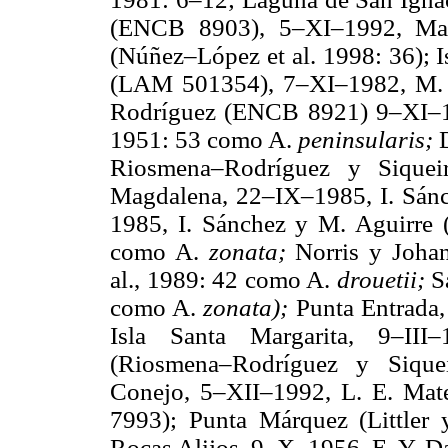
(ENCB 8903), 5–XI–1992, Ma
(Núñez–López et al. 1998: 36); 
(LAM 501354), 7–XI–1982, M. 
Rodríguez (ENCB 8921) 9–XI–1
1951: 53 como A.
peninsularis;
Riosmena–Rodríguez y Siqueir
Magdalena, 22–IX–1985, I. Sán
1985, I. Sánchez y M. Aguirr
como A.
zonata;
Norris y Joha
al., 1989: 42 como A.
drouetii;
S
como A.
zonata);
Punta Entrada
Isla Santa Margarita, 9–I
(Riosmena–Rodríguez y Siquei
Conejo, 5–XII–1992, L. E. Ma
7993); Punta Márquez (Littler
Rocas Alijos, 9–X–1956, E. Y. 