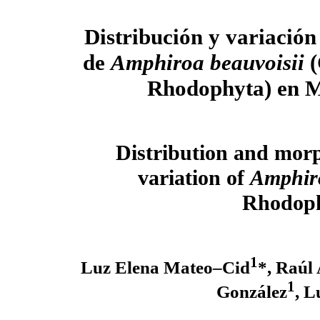
Distribución y variación
de
Amphiroa beauvoisii
(
Rhodophyta) en 
Distribution and morp
variation of
Amphiro
Rhodoph
1
Luz Elena Mateo–Cid
*, Raúl
1
González
, L