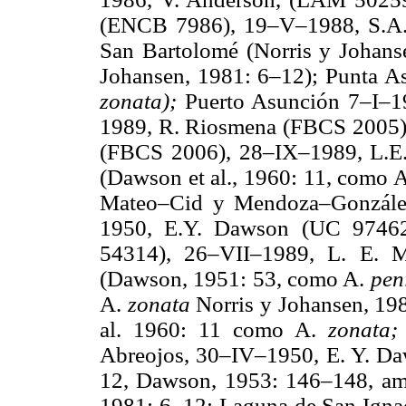
(ENCB 7986), 19–V–1988, S.A.
San Bartolomé (Norris y Johans
Johansen, 1981: 6–12); Punta A
zonata);
Puerto Asunción 7–I–
1989, R. Riosmena (FBCS 2005);
(FBCS 2006), 28–IX–1989, L.E
(Dawson et al., 1960: 11, como 
Mateo–Cid y Mendoza–González
1950, E.Y. Dawson (UC 9746
54314), 26–VII–1989, L. E. 
(Dawson, 1951: 53, como A.
pen
A.
zonata
Norris y Johansen, 19
al. 1960: 11 como A.
zonata
Abreojos, 30–IV–1950, E. Y. D
12, Dawson, 1953: 146–148, a
1981: 6–12; Laguna de San Igna