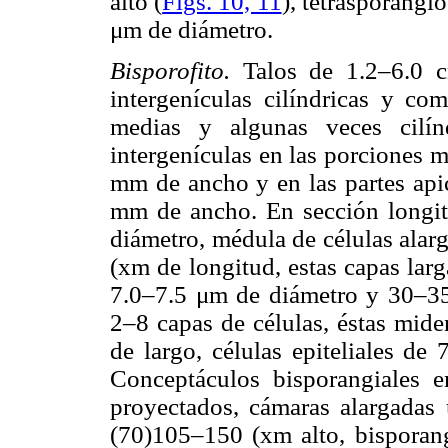
alto (
Figs. 10, 11
), tetrasporang
μm de diámetro.
Bisporofito.
Talos de 1.2–6.0 c
intergenículas cilíndricas y co
medias y algunas veces cilín
intergenículas en las porciones 
mm de ancho y en las partes api
mm de ancho. En sección longit
diámetro, médula de células ala
(xm de longitud, estas capas larg
7.0–7.5 μm de diámetro y 30–35 
2–8 capas de células, éstas mi
de largo, células epiteliales d
Conceptáculos bisporangiales 
proyectados, cámaras alargada
(70)105–150 (xm alto, bispora