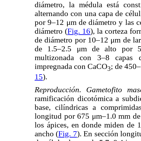
diámetro, la médula está const
alternando con una capa de célul
por 9–12 μm de diámetro y las c
diámetro (
Fig. 16
), la corteza f
de diámetro por 10–12 μm de larg
de 1.5–2.5 μm de alto por 
multizonada con 3–8 capas de
impregnada con CaCO
; de 450–
3
15
).
Reproducción. Gametofito mas
ramificación dicotómica a subdic
base, cilíndricas a comprimi
longitud por 675 μm–1.0 mm de 
los ápices, en donde miden de
ancho (
Fig. 7
). En sección longit