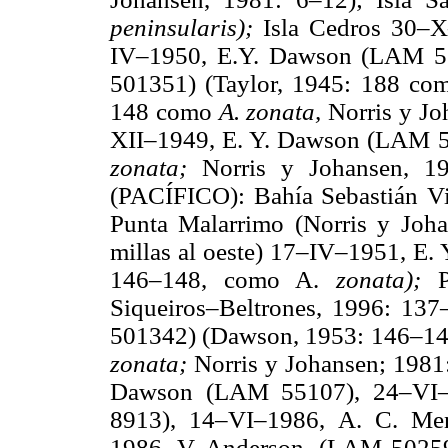
peninsularis);
Isla Cedros 30–
IV–1950, E.Y. Dawson (LAM 57
501351) (Taylor, 1945: 188 c
148 como
A. zonata,
Norris y Jo
XII–1949, E. Y. Dawson (LAM 
zonata;
Norris y Johansen,
(PACÍFICO): Bahía Sebastián Vi
Punta Malarrimo (Norris y Joh
millas al oeste) 17–IV–1951, E
146–148, como A.
zonata);
Siqueiros–Beltrones, 1996: 1
501342) (Dawson, 1953: 146–148
zonata;
Norris y Johansen; 1981:
Dawson (LAM 55107), 24–VI–
8913), 14–VI–1986, A. C. Me
1986, V.
Anderson, (LAM 50259