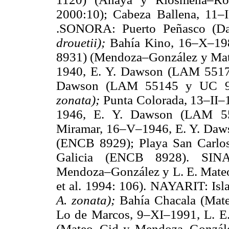
2000:10); Cabeza Ballena, 11
.SONORA: Puerto Peñasco (D
drouetii);
Bahía Kino, 16–X–19
8931) (Mendoza–González y Mate
1940, E. Y. Dawson (LAM 5517
Dawson (LAM 55145 y UC 97
zonata);
Punta Colorada, 13–II
1946, E. Y. Dawson (LAM 55
Miramar, 16–V–1946, E. Y. Daw
(ENCB 8929); Playa San Carlos
Galicia (ENCB 8928). SINA
Mendoza–González y L. E. Mat
et al. 1994: 106). NAYARIT: Is
A. zonata);
Bahía Chacala (Mat
Lo de Marcos, 9–XI–1991, L. E
(Mateo–Cid y Mendoza–González