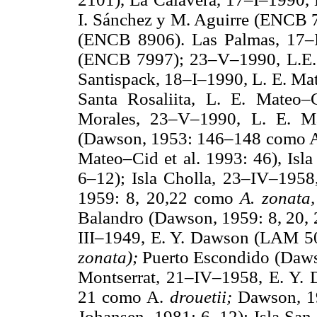
I. Sánchez y M. Aguirre (ENCB 7
(ENCB 8906). Las Palmas, 17–
(ENCB 7997); 23–V–1990, L.E.
Santispack, 18–I–1990, L. E. Ma
Santa Rosaliita, L. E. Mateo
Morales, 23–V–1990, L. E. M
(Dawson, 1953: 146–148 como 
Mateo–Cid et al. 1993: 46), Isla
6–12); Isla Cholla, 23–IV–195
1959: 8, 20,22 como
A. zonata
Balandro (Dawson, 1959: 8, 20,
III–1949, E. Y. Dawson (LAM 
zonata);
Puerto Escondido (Daws
Montserrat, 21–IV–1958, E. Y
21 como A.
drouetii;
Dawson, 1
Johansen, 1981: 6–12); Isla S