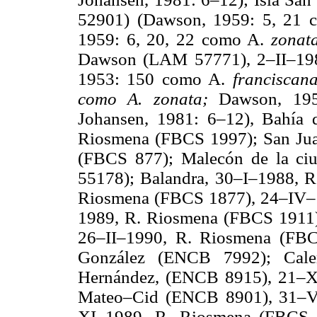
52901) (Dawson, 1959: 5, 21
1959: 6, 20, 22 como A.
zonat
Dawson (LAM 57771), 2–II–19
1953: 150 como A.
francisca
como A. zonata;
Dawson, 19
Johansen, 1981: 6–12), Bahía 
Riosmena (FBCS 1997); San Jua
(FBCS 877); Malecón de la ci
55178); Balandra, 30–I–1988, 
Riosmena (FBCS 1877), 24–IV–
1989, R. Riosmena (FBCS 1911
26–II–1990, R. Riosmena (FB
González (ENCB 7992); Cale
Hernández, (ENCB 8915), 21–X
Mateo–Cid (ENCB 8901), 31–V
XI–1989, R. Riosmena (FBCS 