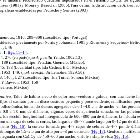
y el material recolectado quedaron depositados en el Herbario ENCB. Se siguió 
ansen (1981) y Moura y Beauclair (2005). Para definir la distribución de
A. beauvo
ográficas establecidas por Pedroche y Sentíes (2003).
amouroux, 1816: 299–300 (Localidad tipo: Portugal)
derados previamente por Norris y Johansen, 1981 y Riosmena y Sequeiros– Beltr
, pl. 46
l. 1:
figs. 11–14
.
4: 276 (en parte) (no
A.
pusilla
Yendo, 1902:13).
: 189 (Localidad tipo: Petatlán, Guerrero, México).
45: 188 (Localidad tipo: Isla Cedros, B.C., México).
,
1953: 149; (no
A. crosslandii
Lemoine, 1929:50).
: 140, pl. 27 (Localidad tipo: Isla Turner, Sonora, México).
.Y. Dawson, 1953: 150
uerrero, México).
etativa.
Talos de hábito erecto de color rosa–verdoso a guinda, con una fuerte 
, fijos al sustrato por un disco costroso pequeño y poco evidente, ramificación 
subdicotómica, formando densos agregados de 0.1–4.0 cm. de ancho; en las porcione
e 0.8 a 1.0 mm de diámetro, algunas veces de apariencia zonada, en las porcion
s. En sección longitudinal intergenícula de 600–800 μm de diámetro, la médula es
 con una capa de células cortas, las largas de 36–77 μmde largo por 9–12 μm de diá
metro (
Fig. 16
), la corteza formada por 4–7 capas de células de 4–7 μm de diám
 oblongas de 1.5–2.5 μm de alto por 5–8 μm de ancho (
Fig. 17
). Genícula multizon
impregnada con CaCO
; de 450–600 μm ancho, visible a simple vista (
Fig. 15
).
3