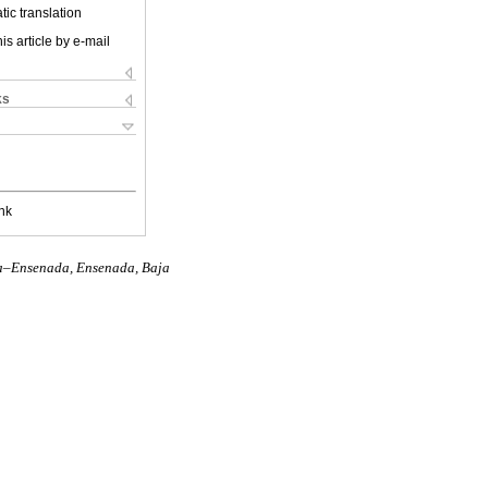
ic translation
is article by e-mail
ks
nk
na–Ensenada, Ensenada, Baja