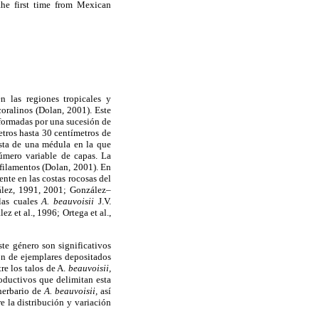
the first time from Mexican
n las regiones tropicales y
coralinos (Dolan, 2001). Este
 formadas por una sucesión de
etros hasta 30 centímetros de
nsta de una médula en la que
número variable de capas. La
 filamentos (Dolan, 2001). En
nte en las costas rocosas del
ález, 1991, 2001; González–
 las cuales
A. beauvoisii
J.V.
 et al., 1996; Ortega et al.,
te género son significativos
ón de ejemplares depositados
re los talos de A.
beauvoisii,
oductivos que delimitan esta
 herbario de
A. beauvoisii,
así
e la distribución y variación