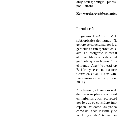
only tetrasporangial plant
populations.
Key words:
Amphiroa,
artic
Introducción
El género
Amphiroa
J.V. 
subtropicales del mundo (Nor
género se caracteriza por la
genículas e intergenículas, 
alto. La intergenícula está
alternan filamentos de célu
genícula, que es la porción 
el mundo,
Amphiroa
está re
Pacífico y se encuentra oc
González et al., 1996; Orte
Lamouroux es la que presenta
2001).
No obstante, el número real
debido a su plasticidad mor
en herbarios y los recolecta
por lo que se consideró imp
especie, así como los que so
como de la bibliografía y de
morfológica de
A. beauvoisi