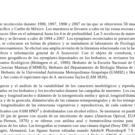
de recolección durante 1996, 1997, 1998 y 2007 en las que se obtuvieron 50 mue
Pacífico y Caribe de México. Los muestreos se llevaron a cabo en las zonas rocosas d
buceo libre en el submareal hasta los 4 m de profundidad. Las 5 recolectas de materi
les y se llevaron a cabo de 1994 a 2007. Los ejemplares recolectados se preserva
, se colocaron en bolsas de plástico y se trasladaron al laboratorio de Ficolog
rocesamiento. Se efectuó una amplia revisión de la literatura relacionada con la fa
ráficos e información general de
A. beauvoisii.
Con el objeto de corroborar, c
tros geográficos de los ejemplares depositados en los herbarios, se revisaron lo
barios ficológicos (Holmgren et al., 1990): Herbario de la Escuela Nacional de
 Ciencias Marinas (CMMEX), Herbario del Departamento de Biología Marina de
, Herbario de la Universidad Autónoma Metropolitana–Iztapalapa (UAMIZ) y Her
). Así como el espécimen tipo de A.
mexicana
Taylor (LAM 3826).
specie y el análisis de la variabilidad de los caracteres morfológicos y reprod
dos en los herbarios y los recolectados durante las campañas de muestreo. Los car
orma y longitud/ancho o diámetro de la intergenícula media y apical, longitud/diáme
a y de la genícula, diámetro/alto de las cámaras tetrasporangiales y de los tetraspo
y longitudinales de las estructuras vegetativas y reproductivas, de cada carácte
3
ificados con 0.6M HNO
y deshidratados con alcohol etílico. Se montaron en para
–10 |jm de grosor con ayuda de un micrótomo de mano (American Optical, EUA
a–Pierson, 1970) y se tiñeron con anilina azul y hematoxilina–eosina para e
micas de los talos. Las fotografías se tomaron con una cámara digital (Sony DSC–S
ingen, Alemania). Las figuras fueron editadas usando Adobe® Photoshop® 7.0