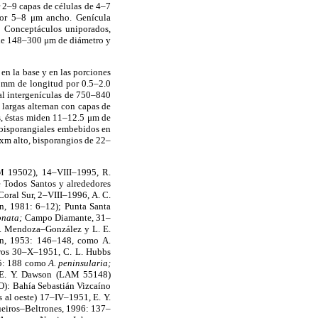
 2–9 capas de células de 4–7
por 5–8 μm ancho. Genícula
. Conceptáculos uniporados,
 de 148–300 μm de diámetro y
en la base y en las porciones
7 mm de longitud por 0.5–2.0
al intergenículas de 750–840
largas alternan con capas de
s, éstas miden 11–12.5 μm de
 bisporangiales embebidos en
xm alto, bisporangios de 22–
 19502), 14–VIII–1995, R.
e Todos Santos y alrededores
oral Sur, 2–VIII–1996, A. C.
en, 1981: 6–12); Punta Santa
onata;
Campo Diamante, 31–
. Mendoza–González y L. E.
n, 1953: 146–148, como A.
ros 30–X–1951, C. L. Hubbs
45: 188 como
A. peninsularia;
, E. Y. Dawson (LAM 55148)
): Bahía Sebastián Vizcaíno
 al oeste) 17–IV–1951, E. Y.
eiros–Beltrones, 1996: 137–