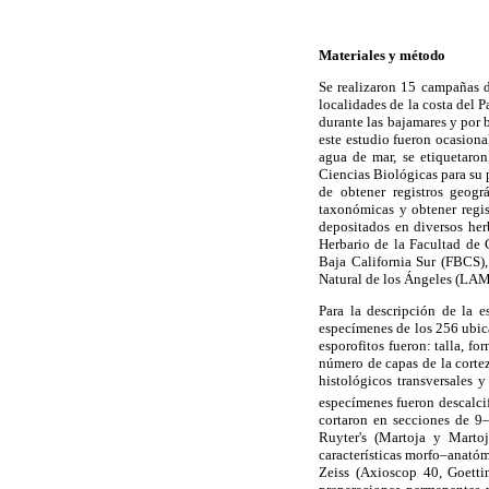
Materiales y método
Se realizaron 15 campañas 
localidades de la costa del 
durante las bajamares y por 
este estudio fueron ocasiona
agua de mar, se etiquetaron
Ciencias Biológicas para su p
de obtener registros geog
taxonómicas y obtener regis
depositados en diversos her
Herbario de la Facultad de
Baja California Sur (FBCS)
Natural de los Ángeles (LAM
Para la descripción de la e
especímenes de los 256 ubica
esporofitos fueron: talla, f
número de capas de la cortez
histológicos transversales 
especímenes fueron descalc
cortaron en secciones de 9
Ruyter's (Martoja y Martoj
características morfo–anató
Zeiss (Axioscop 40, Goett