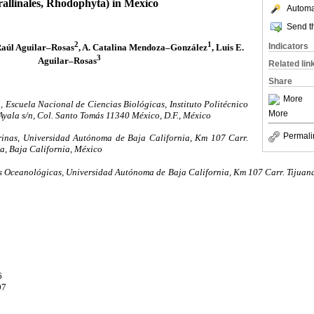
rallinales, Rhodophyta) in Mexico
Automat
Send th
2
1
Indicators
Raúl Aguilar–Rosas
, A. Catalina Mendoza–González
, Luis E.
3
Aguilar–Rosas
Related lin
Share
More
Escuela Nacional de Ciencias Biológicas, Instituto Politécnico
More
Ayala s/n, Col. Santo Tomás 11340 México, D.F., México
Permali
inas, Universidad Autónoma de Baja California, Km 107 Carr.
, Baja California, México
nes Oceanológicas, Universidad Autónoma de Baja California, Km 107 Carr. Tijua
6
07