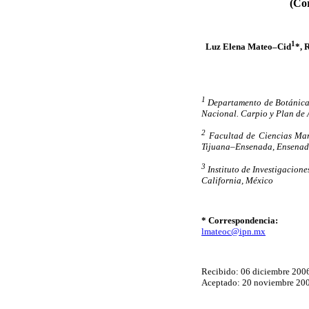
(Co
1
Luz Elena Mateo–Cid
*, 
1
Departamento de Botánica, 
Nacional. Carpio y Plan de 
2
Facultad de Ciencias Mar
Tijuana–Ensenada, Ensenada
3
Instituto de Investigacio
California, México
* Correspondencia:
lmateoc@ipn.mx
Recibido: 06 diciembre 200
Aceptado: 20 noviembre 20