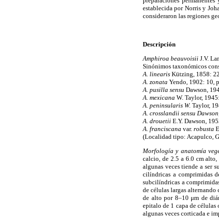
preparaciones permanentes 
establecida por Norris y Joh
consideraron las regiones ge
Descripción
Amphiroa beauvoisii
J.V. L
Sinónimos taxonómicos consi
A. linearis
Kützing, 1858: 22
A. zonata
Yendo, 1902: 10, p
A. pusilla sensu
Dawson, 194
A. mexicana
W. Taylor, 1945
A. peninsularis W.
Taylor, 19
A. crosslandii sensu Dawson
A. drouetii
E.Y. Dawson, 1953
A. franciscana
var.
robusta
E
(Localidad tipo: Acapulco, G
Morfología y anatomía veg
calcio, de 2.5 a 6.0 cm alto
algunas veces tiende a ser 
cilíndricas a comprimidas d
subcilíndricas a comprimida
de células largas alternando
de alto por 8–10 μm de diá
epitalo de 1 capa de células
algunas veces corticada e 