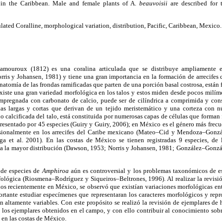
s in the Caribbean. Male and female plants of A.
beauvoisii
are described for 
ulated Coralline, morphological variation, distribution, Pacific, Caribbean, Mexico.
Lamouroux (1812) es una coralina articulada que se distribuye ampliamente e
ris y Johansen, 1981) y tiene una gran importancia en la formación de arrecifes 
 anatomía de las frondas ramificadas que parten de una porción basal costrosa, están
existe una gran variedad morfológica en los talos y estos miden desde pocos milím
 impregnada con carbonato de calcio, puede ser de cilíndrica a comprimida y co
las largas y cortas que derivan de un tejido meristemático y una corteza con 
no calcificada del talo, está constituida por numerosas capas de células que forman
presentado por 45 especies (Guiry y Guiry, 2006); en México es el género más frecue
asionalmente en los arrecifes del Caribe mexicano (Mateo–Cid y Mendoza–Gonz
ga et al. 2001). En las costas de México se tienen registradas 9 especies, de
 la mayor distribución (Dawson, 1953; Norris y Johansen, 1981; González–González
 de especies de
Amphiroa
aún es controversial y los problemas taxonómicos de es
fológica (Riosmena–Rodríguez y Siqueiros–Beltrones, 1996). Al realizar la revisi
dos recientemente en México, se observó que existían variaciones morfológicas ent
ortante estudiar especímenes que representaran los caracteres morfológicos y repr
n altamente variables. Con este propósito se realizó la revisión de ejemplares de
 los ejemplares obtenidos en el campo, y con ello contribuir al conocimiento sobr
i
en las costas de México.