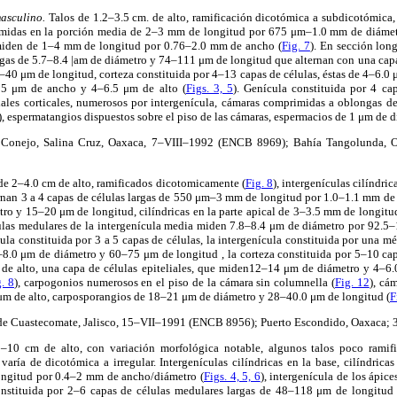
masculino.
Talos de 1.2–3.5 cm. de alto, ramificación dicotómica a subdicotómica, 
primidas en la porción media de 2–3 mm de longitud por 675 μm–1.0 mm de diámet
 miden de 1–4 mm de longitud por 0.76–2.0 mm de ancho (
Fig. 7
). En sección lon
argas de 5.7–8.4 |am de diámetro y 74–111 μm de longitud que alternan con una cap
–40 μm de longitud, corteza constituida por 4–13 capas de células, éstas de 4–6.0
3–15 μm de ancho y 4–6.5 μm de alto (
Figs. 3, 5
). Genícula constituida por 4 cap
ales corticales, numerosos por intergenícula, cámaras comprimidas a oblongas 
), espermatangios dispuestos sobre el piso de las cámaras, espermacios de 1 μm de d
 Conejo, Salina Cruz, Oaxaca, 7–VIII–1992 (ENCB 8969); Bahía Tangolunda,
de 2–4.0 cm de alto, ramificados dicotomicamente (
Fig. 8
), intergenículas cilíndri
ernan 3 a 4 capas de células largas de 550 μm–3 mm de longitud por 1.0–1.1 mm de
tro y 15–20 μm de longitud, cilíndricas en la parte apical de 3–3.5 mm de longitu
lulas medulares de la intergenícula media miden 7.8–8.4 μm de diámetro por 92.5
ula constituida por 3 a 5 capas de células, la intergenícula constituida por una mé
–8.0 μm de diámetro y 60–75 μm de longitud , la corteza constituida por 5–10 cap
de alto, una capa de células epiteliales, que miden12–14 μm de diámetro y 4–6.
g. 8
), carpogonios numerosos en el piso de la cámara sin columnella (
Fig. 12
), cá
m de alto, carposporangios de 18–21 μm de diámetro y 28–40.0 μm de longitud (
F
de Cuastecomate, Jalisco, 15–VII–1991 (ENCB 8956); Puerto Escondido, Oaxaca
5–10 cm de alto, con variación morfológica notable, algunos talos poco rami
 varía de dicotómica a irregular. Intergenículas cilíndricas en la base, cilíndrica
ongitud por 0.4–2 mm de ancho/diámetro (
Figs. 4, 5, 6
), intergenícula de los ápi
nstituida por 2–6 capas de células medulares largas de 48–118 μm de longitud