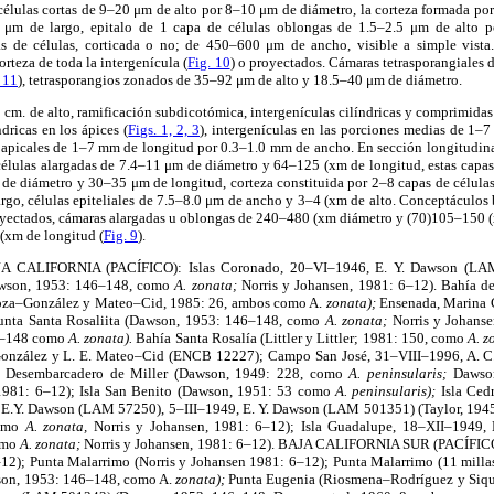
células cortas de 9–20 μm de alto por 8–10 μm de diámetro, la corteza formada por
μm de largo, epitalo de 1 capa de células oblongas de 1.5–2.5 μm de alto 
 de células, corticada o no; de 450–600 μm de ancho, visible a simple vista
orteza de toda la intergenícula (
Fig. 10
) o proyectados. Cámaras tetrasporangiales
, 11
), tetrasporangios zonados de 35–92 μm de alto y 18.5–40 μm de diámetro.
 cm. de alto, ramificación subdicotómica, intergenículas cilíndricas y comprimidas 
dricas en los ápices (
Figs. 1, 2, 3
), intergenículas en las porciones medias de 1–
 apicales de 1–7 mm de longitud por 0.3–1.0 mm de ancho. En sección longitudin
élulas alargadas de 7.4–11 μm de diámetro y 64–125 (xm de longitud, estas capas 
m de diámetro y 30–35 μm de longitud, corteza constituida por 2–8 capas de célula
rgo, células epiteliales de 7.5–8.0 μm de ancho y 3–4 (xm de alto. Conceptáculos
royectados, cámaras alargadas u oblongas de 240–480 (xm diámetro y (70)105–150 (
(xm de longitud (
Fig. 9
).
A CALIFORNIA (PACÍFICO): Islas Coronado, 20–VI–1946, E. Y. Dawson (LAM
wson, 1953: 146–148, como
A. zonata;
Norris y Johansen, 1981: 6–12). Bahía d
oza–González y Mateo–Cid, 1985: 26, ambos como A.
zonata);
Ensenada, Marina C
nta Santa Rosaliita (Dawson, 1953: 146–148, como
A. zonata;
Norris y Johans
6–148 como
A. zonata).
Bahía Santa Rosalía (Littler y Littler; 1981: 150, como
A. z
onzález y L. E. Mateo–Cid (ENCB 12227); Campo San José, 31–VIII–1996, A. C
Desembarcadero de Miller (Dawson, 1949: 228, como
A. peninsularis;
Dawso
 1981: 6–12); Isla San Benito (Dawson, 1951: 53 como
A. peninsularis);
Isla Ced
E.Y. Dawson (LAM 57250), 5–III–1949, E. Y. Dawson (LAM 501351) (Taylor, 19
como
A. zonata,
Norris y Johansen, 1981: 6–12); Isla Guadalupe, 18–XII–1949
omo
A. zonata;
Norris y Johansen, 1981: 6–12). BAJA CALIFORNIA SUR (PACÍFICO
–12); Punta Malarrimo (Norris y Johansen 1981: 6–12); Punta Malarrimo (11 millas
on, 1953: 146–148, como A.
zonata);
Punta Eugenia (Riosmena–Rodríguez y Siqu