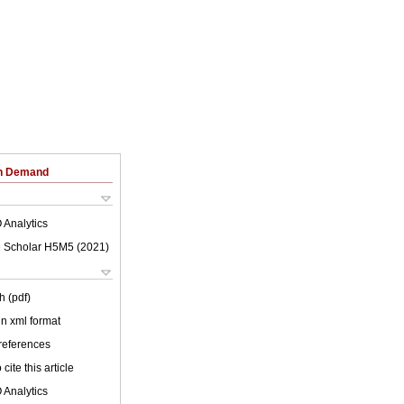
on Demand
 Analytics
 Scholar H5M5 (
2021
)
h (pdf)
 in xml format
 references
cite this article
 Analytics