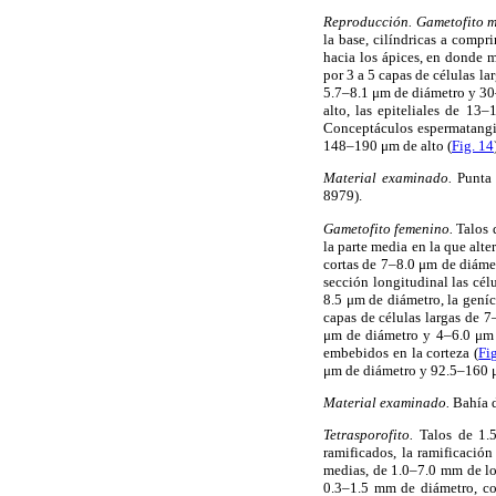
Reproducción. Gametofito 
la base, cilíndricas a com
hacia los ápices, en donde
por 3 a 5 capas de células l
5.7–8.1 μm de diámetro y 30
alto, las epiteliales de 1
Conceptáculos espermatangi
148–190 μm de alto (
Fig. 14
Material examinado.
Punta
8979).
Gametofito femenino.
Talos 
la parte media en la que alt
cortas de 7–8.0 μm de diáme
sección longitudinal las cé
8.5 μm de diámetro, la geníc
capas de células largas de 7
μm de diámetro y 4–6.0 μm 
embebidos en la corteza (
Fi
μm de diámetro y 92.5–160 μ
Material examinado.
Bahía 
Tetrasporofito.
Talos de 1.
ramificados, la ramificación
medias, de 1.0–7.0 mm de l
0.3–1.5 mm de diámetro, co