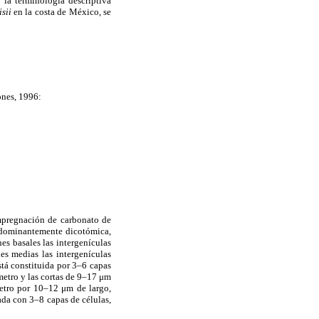
la terminología descriptiva
isii
en la costa de México, se
ones, 1996:
impregnación de carbonato de
predominantemente dicotómica,
s basales las intergenículas
es medias las intergenículas
tá constituida por 3–6 capas
metro y las cortas de 9–17 μm
etro por 10–12 μm de largo,
ada con 3–8 capas de células,