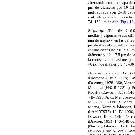
alternando con una capa de 
μm de diámetro por 10–12 
multizonada con 2–10 capas
corticales, embebidos en la c
74–150 μm de alto (
Figs. 10
Bisporofito.
Talos de 1.2–6.0
medias y algunas veces cilín
mm de ancho y en las partes
μm de diámetro, médula de c
células cortas de 7.0–7.5 μ
diámetro y 12–17.5 μm de la
la corteza y en ocasiones p
46 (xm de diámetro y 40–80 
Material seleccionado.
BAJ
Riosmena, (FBCS 2385; Da
(Devinny, 1978: 360, Mend
Mendoza (ENCB 12211); Pu
Rosalía (Dawson, 1953: 14
VII–1996, A. C. Mendoza–G
Mateo–Cid (ENCB 12229); 
zonata;
Norris y Johansen,
(LAM 57957), 19–IV–1950, 
Dawson, 1953: 146–148 
(Dawson, 1953: 146–148 c
(Norris y Johansen, 1981: 6
Dawson (LAM 57395) (Daws