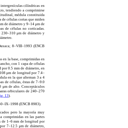
intergenículas cilíndricas en
ro, tendiendo a comprimirse
gitudinal, médula constituida
a de células cortas que miden
 μm de diámetro y 9–14 μm de
as de células no corticadas.
de 230–310 μm de diámetro y
iámetro.
 Oaxaca; 8–VIII–1993 (ENCB
cas en la base, comprimidas en
 ancho, con 1 capa de células
d por 0.5 mm de diámetro, en
–108 μm de longitud por 7.4–
dula en la que alternan 3 a 4
as de células, éstas de 7–9.0
0 μm de alto. Conceptáculos
maras orbiculares de 240–270
ig. 13
).
; 30–IX–1998 (ENCB 8983).
ficados pero la mayoría muy
s a comprimidas en las partes
ces de 1–6 mm de longitud por
 por 7–12.5 μm de diámetro,