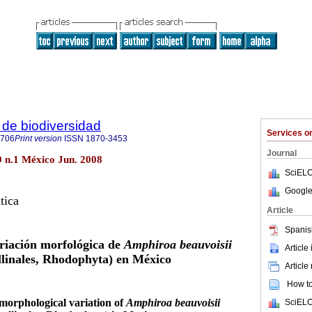
de biodiversidad
Services 
8706
Print version
ISSN
1870-3453
Journal
9 n.1 México Jun. 2008
SciELO
Google
tica
Article
Spanis
ariación morfológica de
Amphiroa beauvoisii
Article
llinales, Rhodophyta) en México
Article
How to 
 morphological variation of
Amphiroa beauvoisii
SciELO