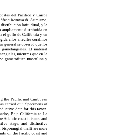
costas del Pacífico y Caribe
hiroa beauvoisii.
Asimismo,
distribución latitudinal, y la
ra ampliamente distribuida en
n el golfo de California y en
gida a los arrecifes coralinos
En general se observó que los
s gametangiales. El material
tangiales, mientras que en la
ase gametofitica masculina y
ong the Pacific and Caribbean
s carried out. Specimens of
oductive data for this taxon.
nados, Baja California to La
e Atlantic coast it is rare and
ive stage, and distinctive
d bisporangial thalli are more
nts on the Pacific coast and