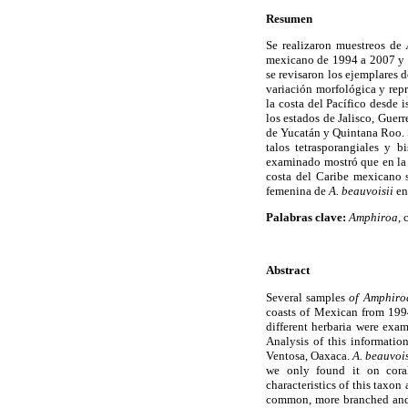
Resumen
Se realizaron muestreos de
mexicano de 1994 a 2007 y se
se revisaron los ejemplares d
variación morfológica y repr
la costa del Pacífico desde 
los estados de Jalisco, Guerr
de Yucatán y Quintana Roo. S
talos tetrasporangiales y b
examinado mostró que en la c
costa del Caribe mexicano s
femenina de
A. beauvoisii
en
Palabras clave:
Amphiroa,
Abstract
Several samples
of Amphiro
coasts of Mexican from 199
different herbaria were exam
Analysis of this informatio
Ventosa, Oaxaca.
A. beauvoi
we only found it on coral
characteristics of this taxon
common, more branched and t