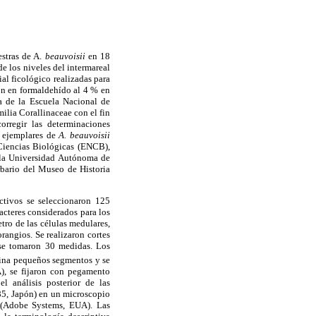
stras de A.
beauvoisii
en 18
e los niveles del intermareal
al ficológico realizadas para
ron en formaldehído al 4 % en
ía de la Escuela Nacional de
milia Corallinaceae con el fin
orregir las determinaciones
s ejemplares de
A. beauvoisii
 Ciencias Biológicas (ENCB),
 la Universidad Autónoma de
bario del Museo de Historia
uctivos se seleccionaron 125
acteres considerados para los
tro de las células medulares,
rangios. Se realizaron cortes
r se tomaron 30 medidas. Los
fina pequeños segmentos y se
), se fijaron con pegamento
l análisis posterior de las
85, Japón) en un microscopio
 (Adobe Systems, EUA). Las