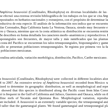
Amphiroa beauvoisii
(Corallinales, Rhodophyta) en diversas localidades de las 
 efectuó una extensa revisión bibliográfica de los trabajos en los que se cita
Amp
epositados en herbarios nacionales y extranjeros, con el propósito de determinar la 
oductiva de esta especie. El análisis de la información nos indica que se encuent
islas Coronados, Baja California hasta La Ventosa, Oaxaca, siendo muy frecuente e
ero y Oaxaca, mientras que en la costa atlántica su distribución se encuentra restrin
e describen en forma detallada los caracteres morfo–anatómicos y reproductivos. 
isporangiales son frecuentes, de mayor talla y más ramificados que las planta
osta del Pacifico se encuentran los talos tetrasporangiales, bisporangiales y game
ólo se presentan poblaciones tetrasporangiales. Se registra por primera vez la f
 poblaciones mexicanas.
coralina articulada, variación morfológica, distribución, Pacífico, Caribe mexicano.
a beauvoisii
(Corallinales, Rhodophyta) were collected in different localities al
4 to 2007. An extensive review
of Amphiroa beauvoisii
recorded from Mexico wa
ined to determine its geographic distribution, as well as morphological and repr
n showed that this species is distributed along the Pacific coast from Islas Coro
sii
is frequent in the Gulf of California and Jalisco, Guerrero and Oaxaca, while on th
line reefs of Yucatán and Quintana Roo. Morphological variation, reproduct
 are included.
A. beauvoisii
is an extremely variable species; the tetrasporangial an
aller that the gametangial plants. We found gametangial and tetrasporangial pla