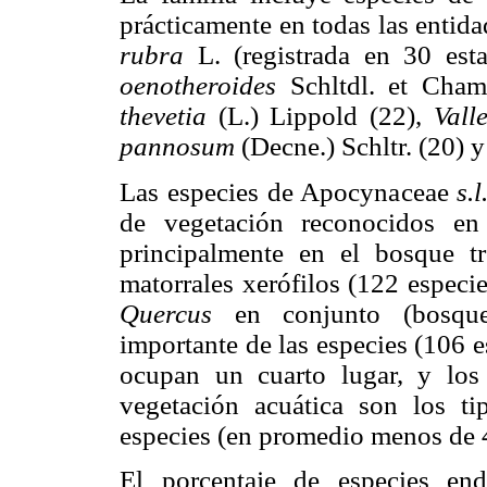
prácticamente en todas las entidad
rubra
L. (registrada en 30 est
oenotheroides
Schltdl. et Cha
thevetia
(L.) Lippold (22),
Vall
pannosum
(Decne.) Schltr. (20) 
Las especies de Apocynaceae
s.l
de vegetación reconocidos en 
principalmente en el bosque tr
matorrales xerófilos (122 especi
Quercus
en conjunto (bosque
importante de las especies (106 
ocupan un cuarto lugar, y los 
vegetación acuática son los t
especies (en promedio menos de 
El porcentaje de especies e