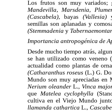
Los frutos son muy variados; 
Mandevilla, Marsdenia, Plume
(Cascabela),
bayas
(Vallesia)
semillas son aplanadas y comosas
(Stemmadenia
y
Tabernaemonta
Importancia antropogénica de Ap
Desde mucho tiempo atrás, algun
se han utilizado como veneno (
actualidad como plantas de orna
(Catharanthus roseus
(L.) G. Do
Mundo son muy apreciadas en M
Nerium oleander
L.,
Vinca majo
que
Matelea cyclophylla
(Stan
cultiva en el Viejo Mundo junt
llamanda cathartica
L.,
Cascabe