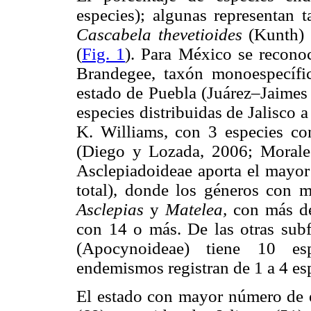
especies); algunas representan 
Cascabela thevetioides
(Kunth)
(
Fig. 1
). Para México se recon
Brandegee, taxón monoespecífico
estado de Puebla (Juárez–Jaimes
especies distribuidas de Jalisco
K. Williams, con 3 especies co
(Diego y Lozada, 2006; Morales
Asclepiadoideae aporta el mayo
total), donde los géneros con
Asclepias
y
Matelea,
con más d
con 14 o más. De las otras sub
(Apocynoideae) tiene 10 esp
endemismos registran de 1 a 4 esp
El estado con mayor número de 