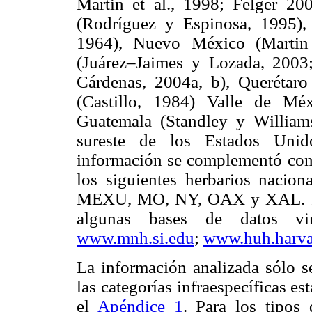
Martin et al., 1998; Felger 20
(Rodríguez y Espinosa, 1995)
1964), Nuevo México (Martin
(Juárez–Jaimes y Lozada, 2003;
Cárdenas, 2004a, b), Querétaro
(Castillo, 1984) Valle de Mé
Guatemala (Standley y William
sureste de los Estados Unid
información se complementó con 
los siguientes herbarios nacio
MEXU, MO, NY, OAX y XAL. Fin
algunas bases de datos vir
www.mnh.si.edu
;
www.huh.harva
La información analizada sólo se
las categorías infraespecíficas es
el
Apéndice 1
. Para los tipos