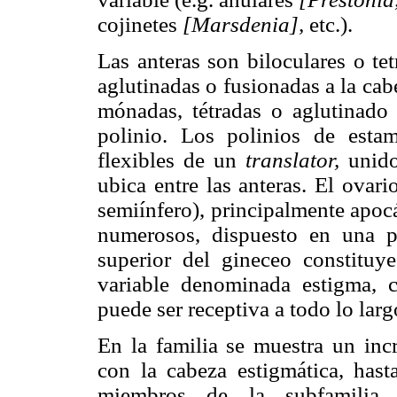
cojinetes
[Marsdenia],
etc.).
Las anteras son biloculares o tetr
aglutinadas o fusionadas a la cab
mónadas, tétradas o aglutinado
polinio. Los polinios de esta
flexibles de un
translator,
unido
ubica entre las anteras. El ovar
semiínfero), principalmente apocá
numerosos, dispuesto en una pl
superior del gineceo constituye
variable denominada estigma, c
puede ser receptiva a todo lo lar
En la familia se muestra un inc
con la cabeza estigmática, hast
miembros de la subfamilia R