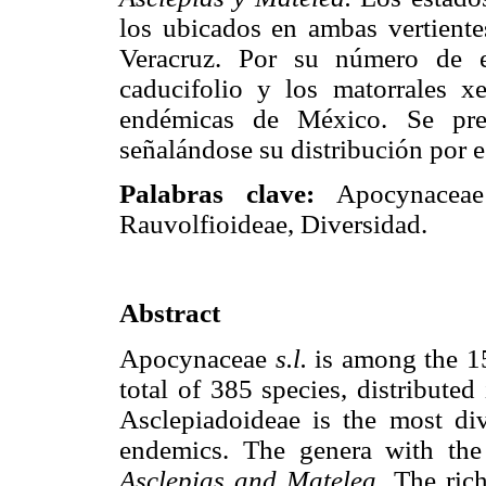
los ubicados en ambas vertiente
Veracruz. Por su número de es
caducifolio y los matorrales xe
endémicas de México. Se prese
señalándose su distribución por e
Palabras clave:
Apocynace
Rauvolfioideae, Diversidad.
Abstract
Apocynaceae
s.l.
is among the 1
total of 385 species, distribute
Asclepiadoideae is the most di
endemics. The genera with th
Asclepias and Matelea.
The rich