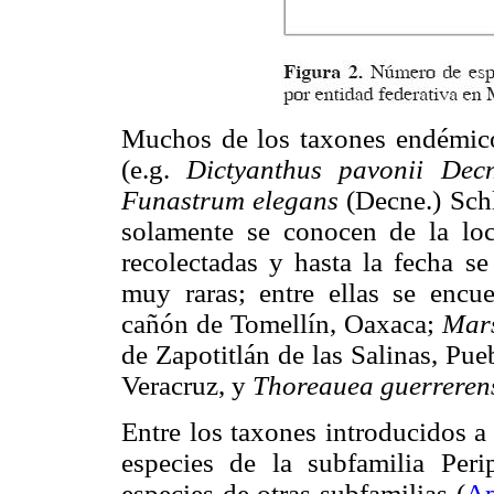
Muchos de los taxones endémico
(e.g.
Dictyanthus pavonii De
Funastrum elegans
(Decne.) Sch
solamente se conocen de la lo
recolectadas y hasta la fecha se
muy raras; entre ellas se encu
cañón de Tomellín, Oaxaca;
Mars
de Zapotitlán de las Salinas, Pue
Veracruz, y
Thoreauea guerreren
Entre los taxones introducidos a
especies de la subfamilia Per
especies de otras subfamilias (
Ap