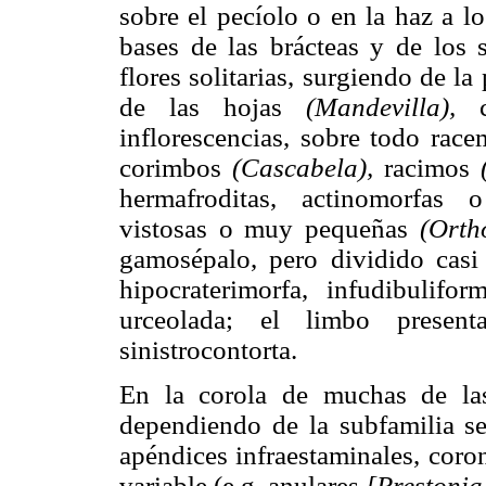
sobre el pecíolo o en la haz a l
bases de las brácteas y de los s
flores solitarias, surgiendo de la
de las hojas
(Mandevilla),
inflorescencias, sobre todo rac
corimbos
(Cascabela),
racimos
hermafroditas, actinomorfas 
vistosas o muy pequeñas
(Orth
gamosépalo, pero dividido casi 
hipocraterimorfa, infudibulif
urceolada; el limbo present
sinistrocontorta.
En la corola de muchas de las
dependiendo de la subfamilia s
apéndices infraestaminales, coro
variable (e.g. anulares
[Prestonia