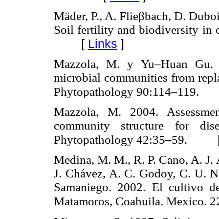
Mäder, P., A. Flieβbach, D. Dubois
Soil fertility and biodiversity 
[
Links
]
Mazzola, M. y Yu–Huan Gu. 2
microbial communities from repla
Phytopathology 90:114–119.
Mazzola, M. 2004. Assessmen
community structure for dis
Phytopathology 42:35–59.
Medina, M. M., R. P. Cano, A. J. 
J. Chávez, A. C. Godoy, C. U. Na
Samaniego. 2002. El cultivo d
Matamoros, Coahuila. Mexico. 2