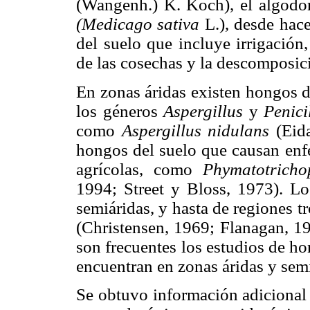
(Wangenh.) K. Koch), el algod
(Medicago sativa
L.), desde hac
del suelo que incluye irrigación,
de las cosechas y la descomposici
En zonas áridas existen hongos de
los géneros
Aspergillus
y
Penic
como
Aspergillus nidulans
(Eid
hongos del suelo que causan enfe
agrícolas, como
Phymatotrich
1994; Street y Bloss, 1973). Lo
semiáridas, y hasta de regiones 
(Christensen, 1969; Flanagan, 1
son frecuentes los estudios de ho
encuentran en zonas áridas y semi
Se obtuvo información adicional 