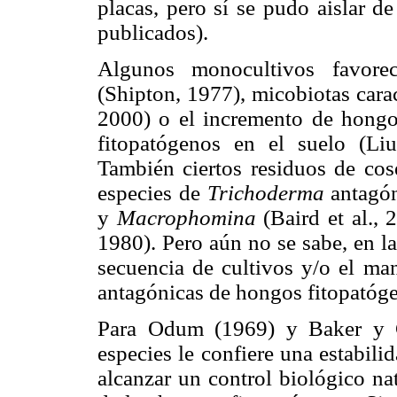
placas, pero sí se pudo aislar d
publicados).
Algunos monocultivos favorec
(Shipton, 1977), micobiotas cara
2000) o el incremento de hongo
fitopatógenos en el suelo (L
También ciertos residuos de cos
especies de
Trichoderma
antagó
y
Macrophomina
(Baird et al.,
1980). Pero aún no se sabe, en l
secuencia de cultivos y/o el man
antagónicas de hongos fitopatóg
Para Odum (1969) y Baker y C
especies le confiere una estabil
alcanzar un control biológico na