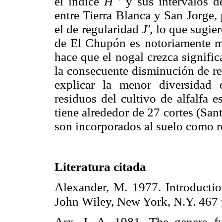
el índice
H
' y sus intervalos d
entre Tierra Blanca y San Jorge,
el de regularidad
J',
lo que sugier
de El Chupón es notoriamente má
hace que el nogal crezca signif
la consecuente disminución de re
explicar la menor diversidad 
residuos del cultivo de alfalfa 
tiene alrededor de 27 cortes (San
son incorporados al suelo como r
Literatura citada
Alexander, M. 1977. Introductio
John Wiley, New York, N.Y. 467
Arx, J. A. 1981. The genera fun