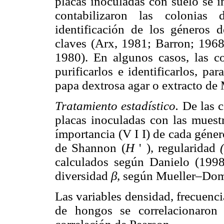
placas inoculadas con suelo se i
contabilizaron las colonias
identificación de los géneros d
claves (Arx, 1981; Barron; 1968;
1980). En algunos casos, las co
purificarlos e identificarlos, pa
papa dextrosa agar o extracto de 
Tratamiento estadístico.
De las 
placas inoculadas con las muestr
ímportancia (V I I) de cada géner
de Shannon (
H
' ), regularidad
calculados según Danielo (1998
diversidad
β
, según Mueller–Dom
Las variables densidad, frecuenc
de hongos se correlacionaron