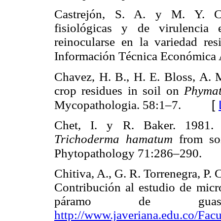
Castrejón, S. A. y M. Y. Ch
fisiológicas y de virulenci
reinocularse en la variedad re
Información Técnica Económica 
Chavez, H. B., H. E. Bloss, A. M
crop residues in soil on
Phyma
[
Mycopathologia. 58:1–7.
Chet, I. y R. Baker. 1981. I
Trichoderma hamatum
from so
Phytopathology 71:286–290.
Chitiva, A., G. R. Torrenegra, P. 
Contribución al estudio de micr
páramo de gua
http://www.javeriana.edu.co/
Facu