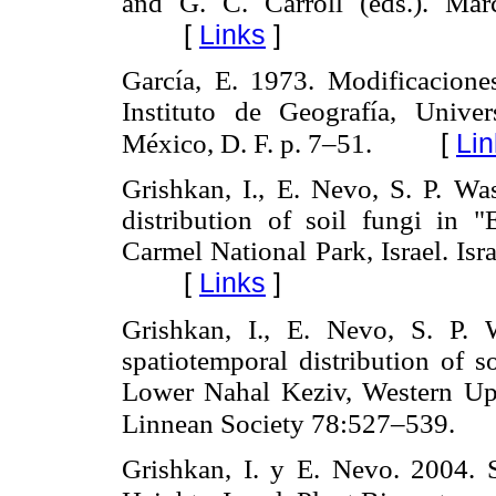
and G. C. Carroll (eds.). Ma
[
Links
]
García, E. 1973. Modificacione
Instituto de Geografía, Univ
[
Lin
México, D. F. p. 7–51.
Grishkan, I., E. Nevo, S. P. Wa
distribution of soil fungi in
Carmel National Park, Israel. Is
[
Links
]
Grishkan, I., E. Nevo, S. P.
spatiotemporal distribution of s
Lower Nahal Keziv, Western Uppe
Linnean Society 78:527–539.
Grishkan, I. y E. Nevo. 2004. 