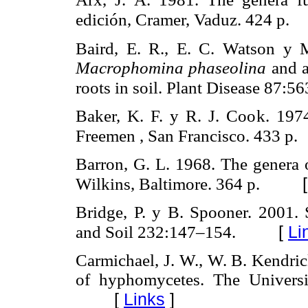
edición, Cramer, Vaduz. 424 p.
Baird, E. R., E. C. Watson y M
Macrophomina phaseolina
and 
roots in soil. Plant Disease 87:
Baker, K. F. y R. J. Cook. 1974
Freemen , San Francisco. 433 p.
Barron, G. L. 1968. The genera 
Wilkins, Baltimore. 364 p.
Bridge, P. y B. Spooner. 2001. S
[
Li
and Soil 232:147–154.
Carmichael, J. W., W. B. Kendric
of hyphomycetes. The Universi
[
Links
]