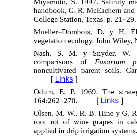
Miyamoto, S. 1997. Salinity 
handbook, G. R. McEachern and L
College Station, Texas. p. 21–29
Mueller–Dombois, D. y H. El
vegetation ecology. John Wiley,
Nash, S. M. y Snyder, W. C.
comparisons of
Fusarium p
noncultivated parent soils. C
[
Links
]
Odum, E. P. 1969. The strate
[
Links
]
164:262–270.
Olsen, M. W., R. B. Hine y G. R
root rot of wine grapes in cal
applied in drip irrigation syste