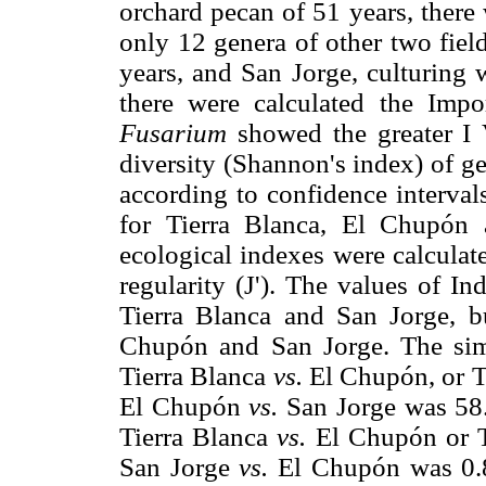
orchard pecan of 51 years, there 
only 12 genera of other two fiel
years, and San Jorge, culturing w
there were calculated the Imp
Fusarium
showed the greater I 
diversity (Shannon's index) of ge
according to confidence interval
for Tierra Blanca, El Chupón a
ecological indexes were calculat
regularity (J'). The values of I
Tierra Blanca and San Jorge, 
Chupón and San Jorge. The simi
Tierra Blanca
vs.
El Chupón, or T
El Chupón
vs.
San Jorge was 58
Tierra Blanca
vs.
El Chupón or 
San Jorge
vs.
El Chupón was 0.8