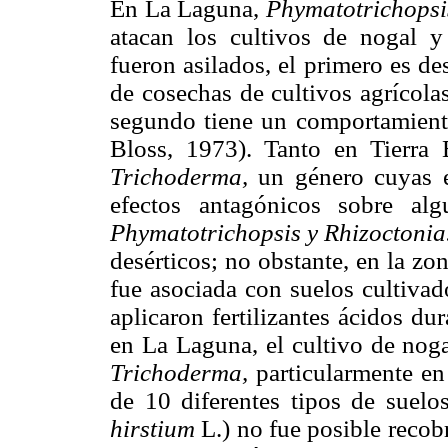
En La Laguna,
Phymatotrichops
atacan los cultivos de nogal y
fueron asilados, el primero es d
de cosechas de cultivos agrícolas
segundo tiene un comportamiento
Bloss, 1973). Tanto en Tierra
Trichoderma,
un género cuyas e
efectos antagónicos sobre al
Phymatotrichopsis y Rhizoctoni
desérticos; no obstante, en la z
fue asociada con suelos cultiva
aplicaron fertilizantes ácidos du
en La Laguna, el cultivo de noga
Trichoderma,
particularmente e
de 10 diferentes tipos de suel
hirstium
L.) no fue posible recob