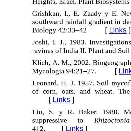
Heights, Israel. Plant Biosystem
Grishkan, I., E. Zaady y E. Ne
southward rainfall gradient in d
[
Links
]
Biology 42:33–42
Joshi, I. J., 1983. Investigati
ravines of India II. Plant and So
Klich, A. M., 2002. Biogeograp
[
Lin
Mycologia 94:21–27.
Leonard, H. J. 1957. Soil mycof
of corn, oats, and wheat. Th
[
Links
]
Liu, S. y R. Baker. 1980. Me
suppressive to
Rhizocton
[
Links
]
412.