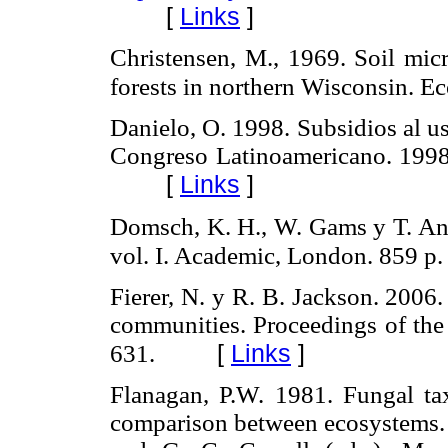
[
Links
]
Christensen, M., 1969. Soil mic
forests in northern Wisconsin. 
Danielo, O. 1998. Subsidios al u
Congreso Latinoamericano. 199
[
Links
]
Domsch, K. H., W. Gams y T. An
vol. I. Academic, London. 859 p
Fierer, N. y R. B. Jackson. 2006
communities. Proceedings of th
[
Links
]
631.
Flanagan, P.W. 1981. Fungal ta
comparison between ecosystems