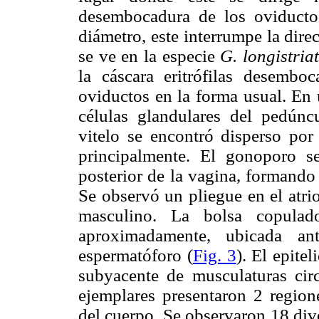
desembocadura de los oviducto
diámetro, este interrumpe la dire
se ve en la especie
G. longistria
la cáscara eritrófilas desembo
oviductos en la forma usual. En
células glandulares del pedúnc
vitelo se encontró disperso por
principalmente. El gonoporo s
posterior de la vagina, formando
Se observó un pliegue en el atrio
masculino. La bolsa copula
aproximadamente, ubicada a
espermatóforo (
Fig. 3
). El epite
subyacente de musculaturas circ
ejemplares presentaron 2 region
del cuerpo. Se observaron 18 dive