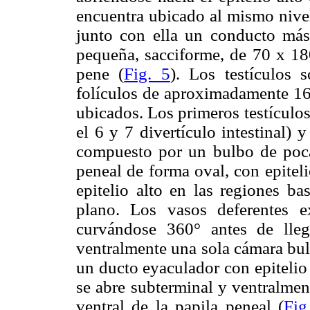
encuentra ubicado al mismo nivel
junto con ella un conducto más
pequeña, sacciforme, de 70 x 18
pene (
Fig. 5
). Los testículos
folículos de aproximadamente 16
ubicados. Los primeros testículos
el 6 y 7 divertículo intestinal)
compuesto por un bulbo de poca
peneal de forma oval, con epiteli
epitelio alto en las regiones ba
plano. Los vasos deferentes e
curvándose 360° antes de lle
ventralmente una sola cámara bu
un ducto eyaculador con epitelio
se abre subterminal y ventralmen
ventral de la papila peneal (
Fig