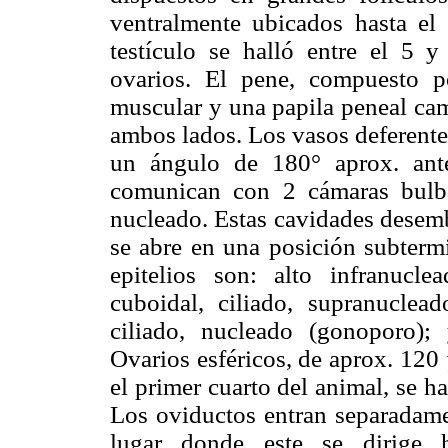
ventralmente ubicados hasta el 
testículo se halló entre el 5 y 
ovarios. El pene, compuesto p
muscular y una papila peneal cam
ambos lados. Los vasos deferente
un ángulo de 180° aprox. ant
comunican con 2 cámaras bulbar
nucleado. Estas cavidades desem
se abre en una posición subtermi
epitelios son: alto infranucle
cuboidal, ciliado, supranuclead
ciliado, nucleado (gonoporo);
Ovarios esféricos, de aprox. 120
el primer cuarto del animal, se hal
Los oviductos entran separadamen
lugar donde este se dirige h