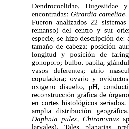
Dendrocoelidae, Dugesiidae y
encontradas:
Girardia cameliae,
Fueron analizados 22 sistemas
remanso) del centro y sur ori
especie, se hizo descripción de:
tamaño de cabeza; posición auri
longitud y posición de faring
gonoporo; bulbo, papila, glándul
vasos deferentes; atrio mascu
copuladora; ovario y oviductos
oxigeno disuelto, pH, conduct
reconstrucción gráfica de órgano
en cortes histológicos seriados.
amplia distribución geográfic
Daphnia pulex, Chironomus
s
larvales). Tales planarias pr