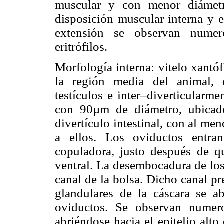
muscular y con menor diámetr
disposición muscular interna y e
extensión se observan numero
eritrófilos.
Morfología interna: vitelo xantó
la región media del animal, 
testículos e inter–diverticularm
con 90µm de diámetro, ubicado
divertículo intestinal, con al men
a ellos. Los oviductos entra
copuladora, justo después de qu
ventral. La desembocadura de los
canal de la bolsa. Dicho canal pr
glandulares de la cáscara se a
oviductos. Se observan numero
abriéndose hacia el epitelio alto