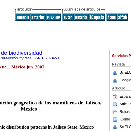
de biodiversidad
Servicios 
8706
versión impresa
ISSN
1870-3453
Revista
8 no.1 México jun. 2007
SciELO
Google
Articulo
Españo
ución geográfica de los mamíferos de Jalisco,
Artícu
México
Referen
Como c
 distribution patterns in Jalisco State, Mexico
SciELO