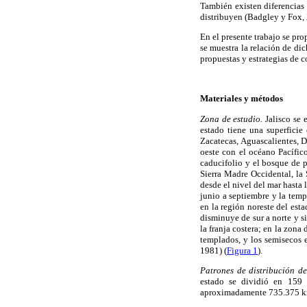
También existen diferencias 
distribuyen (Badgley y Fox, 
En el presente trabajo se pr
se muestra la relación de di
propuestas y estrategias de 
Materiales y métodos
Zona de estudio.
Jalisco se 
estado tiene una superficie
Zacatecas, Aguascalientes, D
oeste con el océano Pacífic
caducifolio y el bosque de 
Sierra Madre Occidental, la 
desde el nivel del mar hasta
junio a septiembre y la temp
en la región noreste del est
disminuye de sur a norte y si
la franja costera; en la zona
templados, y los semisecos e
1981) (
Figura 1
).
Patrones de distribución d
estado se dividió en 159 
aproximadamente 735.375 k