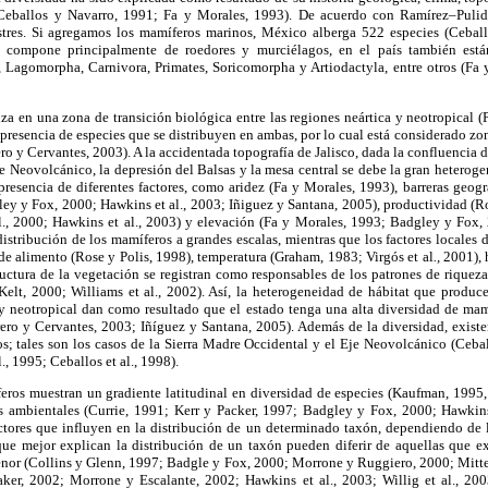
Ceballos y Navarro, 1991; Fa y Morales, 1993). De acuerdo con Ramírez–Pulido
stres. Si agregamos los mamíferos marinos, México alberga 522 especies (Ceball
 compone principalmente de roedores y murciélagos, en el país también está
 Lagomorpha, Carnivora, Primates, Soricomorpha y Artiodactyla, entre otros (Fa 
liza en una zona de transición biológica entre las regiones neártica y neotropical 
a presencia de especies que se distribuyen en ambas, por lo cual está considerado zo
ro y Cervantes, 2003). A la accidentada topografía de Jalisco, dada la confluencia d
Eje Neovolcánico, la depresión del Balsas y la mesa central se debe la gran heterog
 presencia de diferentes factores, como aridez (Fa y Morales, 1993), barreras geográ
y y Fox, 2000; Hawkins et al., 2003; Iñiguez y Santana, 2005), productividad (
t al., 2000; Hawkins et al., 2003) y elevación (Fa y Morales, 1993; Badgley y Fox
distribución de los mamíferos a grandes escalas, mientras que los factores locales
e alimento (Rose y Polis, 1998), temperatura (Graham, 1983; Virgós et al
.,
2001), 
ructura de la vegetación se registran como responsables de los patrones de rique
Kelt, 2000; Williams et al., 2002). Así, la heterogeneidad de hábitat que produce
 y neotropical dan como resultado que el estado tenga una alta diversidad de mamí
rero y Cervantes, 2003; Iñíguez y Santana, 2005). Además de la diversidad, exist
; tales son los casos de la Sierra Madre Occidental y el Eje Neovolcánico (Ceba
., 1995; Ceballos et al., 1998).
ros muestran un gradiente latitudinal en diversidad de especies (Kaufman, 1995,
es ambientales (Currie, 1991; Kerr y Packer, 1997; Badgley y Fox, 2000; Hawkins
actores que influyen en la distribución de un determinado taxón, dependiendo de 
que mejor explican la distribución de un taxón pueden diferir de aquellas que ex
nor (Collins y Glenn, 1997; Badgle y Fox, 2000; Morrone y Ruggiero, 2000; Mittel
taker, 2002; Morrone y Escalante, 2002; Hawkins et al., 2003; Willig et al., 200