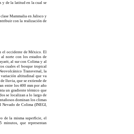
y de la latitud en la cual se
a clase Mammalia en Jalisco y
tribuir con la realización de
en el occidente de México. El
a al norte con los estados de
yarit, al sur con Colima y al
os cuales el bosque tropical
Neovolcánico Transversal, la
 variación altitudinal que va
de lluvia, que se extiende de
ilan entre los 400 mm por año
enta un gradiente térmico que
dos se localizan a lo largo de
 montañosos dominan los climas
 del Nevado de Colima (INEGI,
o de la misma superficie, el
5 minutos, que representan