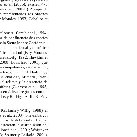
 et al. (2005), existen 475
os et al., 2002b). Aunque la
n representados los órdenes
y Morales, 1993; Ceballos et
(Palomera–García et al
.,
1994;
na de confluencia de especies
e la Sierra Madre Occidental,
eneidad ambiental y climática
ficas, latitud (Fa y Morales,
Rosenzweig, 1992; Hawkins et
, 2000; Lomolino, 2001), que
 de competencia, depredación,
heterogeneidad del hábitat, y
za (Ceballos y Miranda, 1986;
 el relieve y la presencia de
feros (Guerrero et al, 1995;
en en Jalisco regiones con un
llos y Rodríguez, 1993; Fa y
 Kaufman y Willig, 1998), el
 et al., 2003). Sin embargo,
la escala del estudio. En una
plicarían la distribución del
bach et al., 2001; Whittaker
3; Steiner y Leibold, 2004).