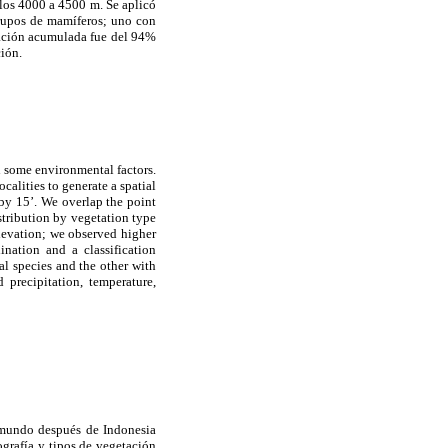
 los 4000 a 4500 m. Se aplicó
rupos de mamíferos; uno con
ariación acumulada fue del 94%
ción.
h some environmental factors.
calities to generate a spatial
 by 15’. We overlap the point
tribution by vegetation type
elevation; we observed higher
nation and a classification
l species and the other with
 precipitation, temperature,
 mundo después de Indonesia
ografía y tipos de vegetación