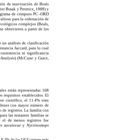
ción de suavización de Beals
er Braak y Prentice, 1988) y
 programa de cómputo PC–ORD
alioso para la ordenación de
 ecológicos complejos (Beals,
e obtuvieron a partir de los
 un análisis de clasificación
tancia Jaccard, para lo cual
onsistencia ni significancia
Analysis
) (McCune y Grace,
ales están representadas 168
 requisitos establecidos. El
re científico, el 11.4% eran
órdenes con mayor número de
 de registros. La familia con
ra las restantes familias se
e el de menos registros fue
s zacatecae
y
Nyctinomops
El 8.3% de las UCG tienen más