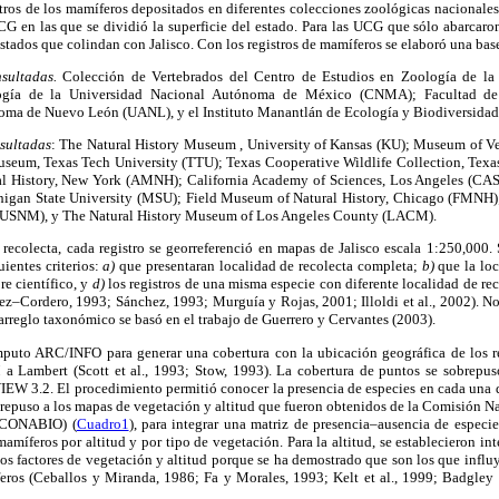
tros de los mamíferos depositados en diferentes colecciones zoológicas nacionales
CG en las que se dividió la superficie del estado. Para las UCG que sólo abarcaro
estados que colindan con Jalisco. Con los registros de mamíferos se elaboró una bas
sultadas.
Colección de Vertebrados del Centro de Estudios en Zoología de la 
logía de la Universidad Nacional Autónoma de México (CNMA); Facultad de 
oma de Nuevo León (UANL), y el Instituto Manantlán de Ecología y Biodiversida
sultadas
: The Natural History Museum , University of Kansas (KU); Museum of Ve
useum, Texas Tech University (TTU); Texas Cooperative Wildlife Collection, Tex
 History, New York (AMNH); California Academy of Sciences, Los Angeles (CA
igan State University (MSU); Field Museum of Natural History, Chicago (FMNH)
n (USNM), y The Natural History Museum of Los Angeles County (LACM).
recolecta, cada registro se georreferenció en mapas de Jalisco escala 1:250,000.
uientes criterios:
a)
que presentaran localidad de recolecta completa;
b)
que la loc
e científico, y
d)
los registros de una misma especie con diferente localidad de r
z–Cordero, 1993; Sánchez, 1993; Murguía y Rojas, 2001; Illoldi et al., 2002). No
 arreglo taxonómico se basó en el trabajo de Guerrero y Cervantes (2003).
mputo ARC/INFO para generar una cobertura con la ubicación geográfica de los r
a Lambert (Scott et al., 1993; Stow, 1993). La cobertura de puntos se sobrepus
 3.2. El procedimiento permitió conocer la presencia de especies en cada una 
brepuso a los mapas de vegetación y altitud que fueron obtenidos de la Comisión 
 (CONABIO) (
Cuadro1
), para integrar una matriz de presencia–ausencia de especi
mamíferos por altitud y por tipo de vegetación. Para la altitud, se establecieron in
los factores de vegetación y altitud porque se ha demostrado que son los que infl
feros (Ceballos y Miranda, 1986; Fa y Morales, 1993; Kelt et al., 1999; Badgley