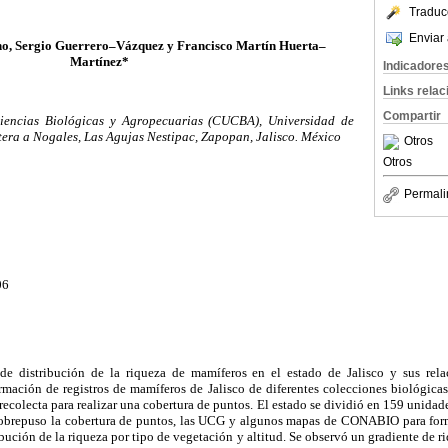
Traduc
Enviar 
o, Sergio Guerrero–Vázquez y Francisco Martín Huerta–
Martínez*
Indicadore
Links rela
Compartir
iencias Biológicas y Agropecuarias (CUCBA), Universidad de
era a Nogales, Las Agujas Nestipac, Zapopan, Jalisco. México
Otros
Otros
Permali
06
 de distribución de la riqueza de mamíferos en el estado de Jalisco y sus rela
mación de registros de mamíferos de Jalisco de diferentes colecciones biológicas
 recolecta para realizar una cobertura de puntos. El estado se dividió en 159 unidad
sobrepuso la cobertura de puntos, las UCG y algunos mapas de CONABIO para for
ibución de la riqueza por tipo de vegetación y altitud. Se observó un gradiente de 