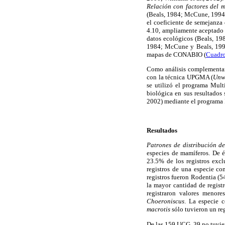
Relación con factores del 
(Beals, 1984; McCune, 1994;
el coeficiente de semejanz
4.10, ampliamente aceptado 
datos ecológicos (Beals, 198
1984; McCune y Beals, 1993;
mapas de CONABIO (
Cuadro
Como análisis complementario
con la técnica UPGMA (
Unw
se utilizó el programa Mult
biológica en sus resultados
2002) mediante el programa
Resultados
Patrones de distribución d
especies de mamíferos. De é
23.5% de los registros excl
registros de una especie c
registros fueron Rodentia (5
la mayor cantidad de regist
registraron valores menor
Choeroniscus
. La especie 
macrotis
sólo tuvieron un reg
De las 159 UCG, 39 no tuvier