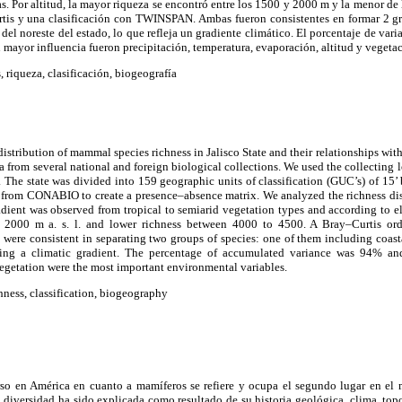
das. Por altitud, la mayor riqueza se encontró entre los 1500 y 2000 m y la menor de
tis y una clasificación con TWINSPAN. Ambas fueron consistentes en formar 2 g
o del noreste del estado, lo que refleja un gradiente climático. El porcentaje de v
n mayor influencia fueron precipitación, temperatura, evaporación, altitud y vegeta
, riqueza, clasificación, biogeografía
distribution of mammal species richness in Jalisco State and their relationships wit
a from several national and foreign biological collections. We used the collecting lo
s. The state was divided into 159 geographic units of classification (GUC’s) of 15’
rom CONABIO to create a presence–absence matrix. We analyzed the richness dis
adient was observed from tropical to semiarid vegetation types and according to 
2000 m a. s. l. and lower richness between 4000 to 4500. A Bray–Curtis ordi
re consistent in separating two groups of species: one of them including coasta
cting a climatic gradient. The percentage of accumulated variance was 94% and
egetation were the most important environmental variables.
chness, classification, biogeography
rso en América en cuanto a mamíferos se refiere y ocupa el segundo lugar en el
ta diversidad ha sido explicada como resultado de su historia geológica, clima, top