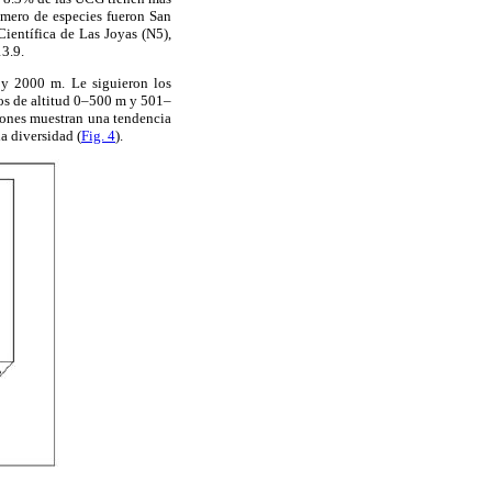
mero de especies fueron San
ientífica de Las Joyas (N5),
3.9.
0 y 2000 m. Le siguieron los
os de altitud 0–500 m y 501–
iones muestran una tendencia
a diversidad (
Fig. 4
).