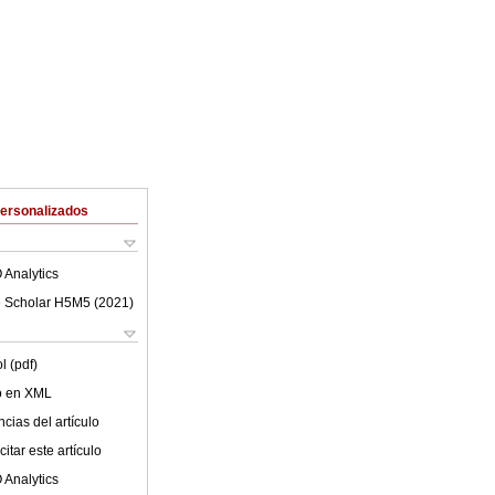
Personalizados
 Analytics
 Scholar H5M5 (
2021
)
l (pdf)
lo en XML
cias del artículo
itar este artículo
 Analytics