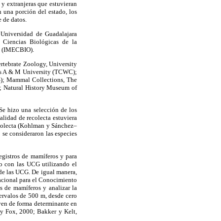
 y extranjeras que estuvieran
n una porción del estado, los
e de datos.
Universidad de Guadalajara
Ciencias Biológicas de la
d (IMECBIO).
rtebrate Zoology, University
as A & M University (TCWC);
S); Mammal Collections, The
; Natural History Museum of
 Se hizo una selección de los
alidad de recolecta estuviera
ecolecta (Kohlman y Sánchez–
 se consideraron las especies
egistros de mamíferos y para
o con las UCG utilizando el
de las UCG. De igual manera,
Nacional para el Conocimiento
es de mamíferos y analizar la
tervalos de 500 m, desde cero
uyen de forma determinante en
 y Fox, 2000; Bakker y Kelt,