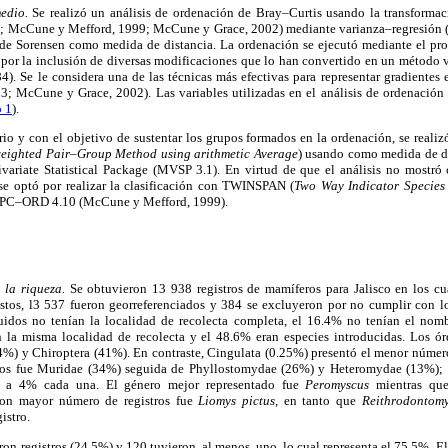
medio.
Se realizó un análisis de ordenación de Bray–Curtis usando la transforma
 McCune y Mefford, 1999; McCune y Grace, 2002) mediante varianza–regresión (t
a de Sorensen como medida de distancia. La ordenación se ejecutó mediante el
por la inclusión de diversas modificaciones que lo han convertido en un método v
4). Se le considera una de las técnicas más efectivas para representar gradientes
 McCune y Grace, 2002). Las variables utilizadas en el análisis de ordenación s
 1
).
 y con el objetivo de sustentar los grupos formados en la ordenación, se realizó
eighted Pair–Group Method using arithmetic Average
) usando como medida de dis
ivariate Statistical Package (MVSP 3.1). En virtud de que el análisis no mostró c
 se optó por realizar la clasificación con TWINSPAN (
Two Way Indicator Species 
 PC–ORD 4.10 (McCune y Mefford, 1999).
e la riqueza.
Se obtuvieron 13 938 registros de mamíferos para Jalisco en los cu
stos, l3 537 fueron georreferenciados y 384 se excluyeron por no cumplir con los
uidos no tenían la localidad de recolecta completa, el 16.4% no tenían el nomb
on la misma localidad de recolecta y el 48.6% eran especies introducidas. Los 
4%) y Chiroptera (41%). En contraste, Cingulata (0.25%) presentó el menor número
ros fue Muridae (34%) seguida de Phyllostomydae (26%) y Heteromydae (13%); pa
es a 4% cada una. El género mejor representado fue
Peromyscus
mientras qu
con mayor número de registros fue
Liomys pictus
, en tanto que
Reithrodontomy
istro.
on registros (24.5%) y 120 tuvieron, al menos, uno, lo cual representa el 75.5%. 