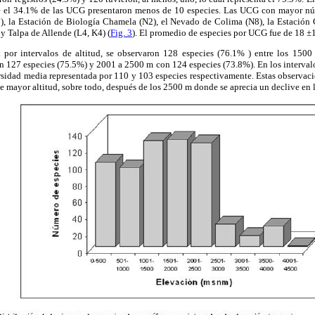
ue el 34.1% de las UCG presentaron menos de 10 especies. Las UCG con mayor nú
7), la Estación de Biología Chamela (N2), el Nevado de Colima (N8), la Estación C
 y Talpa de Allende (L4, K4) (
Fig. 3
). El promedio de especies por UCG fue de 18 ±1
d por intervalos de altitud, se observaron 128 especies (76.1% ) entre los 150
n 127 especies (75.5%) y 2001 a 2500 m con 124 especies (73.8%). En los interval
ersidad media representada por 110 y 103 especies respectivamente. Estas observac
de mayor altitud, sobre todo, después de los 2500 m donde se aprecia un declive en l