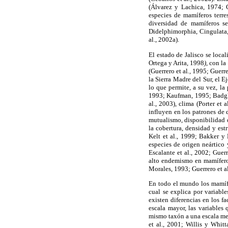
(Álvarez y Lachica, 1974; 
especies de mamíferos terre
diversidad de mamíferos se
Didelphimorphia, Cingulata,
al., 2002a).
El estado de Jalisco se loca
Ortega y Arita, 1998
)
, con l
(Guerrero et al
.,
1995; Guerre
la Sierra Madre del Sur, el 
lo que permite, a su vez, la
1993; Kaufman, 1995; Badgle
al., 2003), clima (Porter e
influyen en los patrones de 
mutualismo, disponibilidad d
la cobertura, densidad y est
Kelt et al., 1999; Bakker y 
especies de origen neártico
Escalante et al., 2002; Guer
alto endemismo en mamíferos
Morales, 1993; Guerrero et al
En todo el mundo los mamífe
cual se explica por variabl
existen diferencias en los f
escala mayor, las variables 
mismo taxón a una escala me
et al., 2001; Willis y Whit