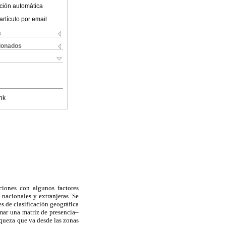
ción automática
artículo por email
s
cionados
nk
ciones con algunos factores
 nacionales y extranjeras. Se
es de clasificación geográfica
mar una matriz de presencia–
riqueza que va desde las zonas