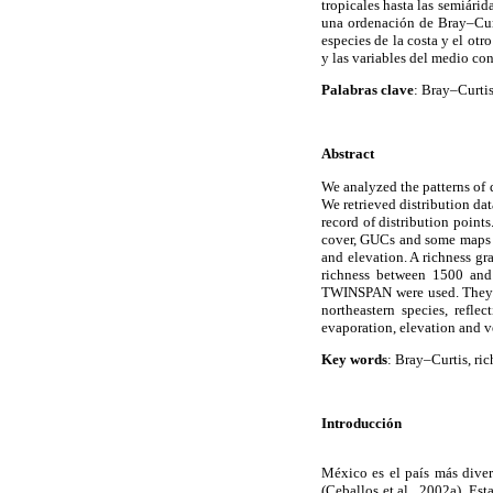
tropicales hasta las semiári
una ordenación de Bray–Cur
especies de la costa y el otr
y las variables del medio co
Palabras clave
: Bray–Curtis
Abstract
We analyzed the patterns of 
We retrieved distribution dat
record of distribution point
cover, GUCs and some maps f
and elevation. A richness gr
richness between 1500 and 
TWINSPAN were used. They we
northeastern species, refle
evaporation, elevation and v
Key words
: Bray–Curtis, ri
Introducción
México es el país más dive
(Ceballos et al., 2002a). Es