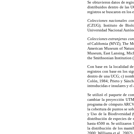
Se obtuvieron datos de regis
distribuidos dentro de las U
registros se buscaron en los 
Colecciones nacionales con
(CZUG); Instituto de Bio
Universidad Nacional Autón
Colecciones extranjeras con
of California (MVZ); The M
American Museum of Natural
Museum, East Lansing, Mich
the Smithsonian Institutio
Con base en la localidad de 
registros con base en los sig
dentro de una UCG;
c)
nombr
Colón, 1984; Prieto y Sánche
introducidas e insulares y el
Se utilizó el paquete de co
cambiar la proyección UTM 
programa de cómputo ARCVIEW
la cobertura de puntos se so
y Uso de la Biodiversidad
distribución de especies de 
hasta 4500 m. Se utilizaron 
la distribución de los mamí
2000; Williams et al., 2002).