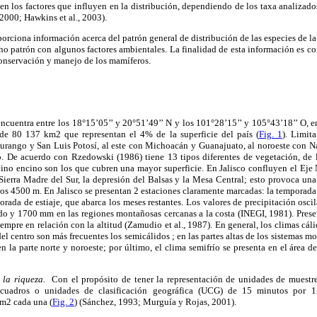
en los factores que influyen en la distribución, dependiendo de los taxa analizados 
2000; Hawkins et al., 2003).
oporciona información acerca del patrón general de distribución de las especies de l
cho patrón con algunos factores ambientales. La finalidad de esta información es con
conservación y manejo de los mamíferos.
encuentra entre los 18°15’05’’ y 20°51’49’’ N y los 101°28’15’’ y 105°43’18’’ O, 
 de 80 137 km2 que representan el 4% de la superficie del país (
Fig. 1
). Limit
urango y San Luis Potosí, al este con Michoacán y Guanajuato, al noroeste con Na
o. De acuerdo con Rzedowski (1986) tiene 13 tipos diferentes de vegetación, de l
pino encino son los que cubren una mayor superficie. En Jalisco confluyen el Eje 
Sierra Madre del Sur, la depresión del Balsas y la Mesa Central; esto provoca una
 los 4500 m. En Jalisco se presentan 2 estaciones claramente marcadas: la temporada 
orada de estiaje, que abarca los meses restantes. Los valores de precipitación osc
ado y 1700 mm en las regiones montañosas cercanas a la costa (INEGI, 1981). Pres
empre en relación con la altitud (Zamudio et al., 1987). En general, los climas cáli
 del centro son más frecuentes los semicálidos ; en las partes altas de los sistemas
n la parte norte y noroeste; por último, el clima semifrío se presenta en el área
e la riqueza.
Con el propósito de tener la representación de unidades de muestre
cuadros o unidades de clasificación geográfica (UCG) de 15 minutos por 1
m2 cada una (
Fig. 2
) (Sánchez, 1993; Murguía y Rojas, 2001).