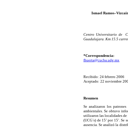
Ismael Ramos–Vizcaín
Centro Universitario de C
Guadalajara. Km 15.5 carret
*Correspondencia:
fhuerta@cucba.udg.mx
Recibido: 24 febrero 2006
Aceptado: 22 noviembre 20
Resumen
Se analizaron los patrones
ambientales. Se obtuvo infor
utilizaron las localidades de
(UCG´s) de 15’ por 15’. Se 
ausencia. Se analizó la distr