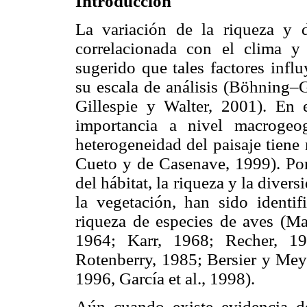
Introducción
La variación de la riqueza y 
correlacionada con el clima y
sugerido que tales factores infl
su escala de análisis (Böhning–
Gillespie y Walter, 2001). En e
importancia a nivel macrogeog
heterogeneidad del paisaje tien
Cueto y de Casenave, 1999). Por 
del hábitat, la riqueza y la divers
la vegetación, han sido identi
riqueza de especies de aves (M
1964; Karr, 1968; Recher, 1
Rotenberry, 1985; Bersier y Meye
1996, García et al., 1998).
Aún cuando existe evidencia d