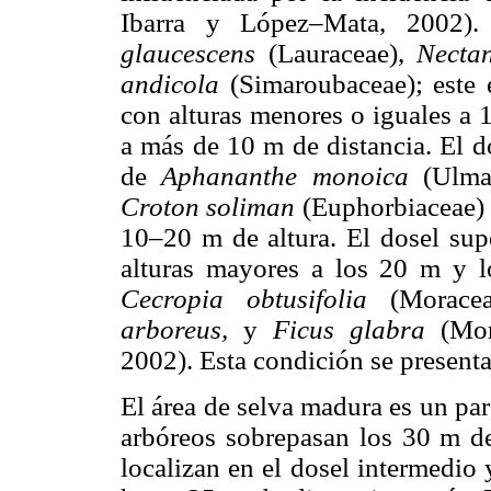
Ibarra y López–Mata, 2002).
glaucescens
(Lauraceae),
Necta
andicola
(Simaroubaceae); este 
con alturas menores o iguales a 1
a más de 10 m de distancia. El d
de
Aphananthe monoica
(Ulma
Croton soliman
(Euphorbiaceae)
10–20 m de altura. El dosel supe
alturas mayores a los 20 m y l
Cecropia obtusifolia
(Morace
arboreus,
y
Ficus glabra
(Mo
2002). Esta condición se presenta
El área de selva madura es un pa
arbóreos sobrepasan los 30 m de
localizan en el dosel intermedio 