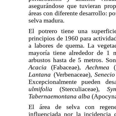
asegurándose que tuvieran prop
áreas con diferente desarrollo: p
selva madura.
El potrero tiene una superfi
principios de 1960 para activida
a labores de quema. La vegetac
mayoría tiene alrededor de 1 
arbustos hasta de 5 metros. So
Acacia
(Fabaceae),
Aechmea
Lantana
(Verbenaceae),
Seneci
Excepcionalmente pueden desa
ulmifolia
(Sterculiaceae),
Sy
Tabernaemontana alba
(Apocyna
El área de selva con regener
influenciada por la incidencia 