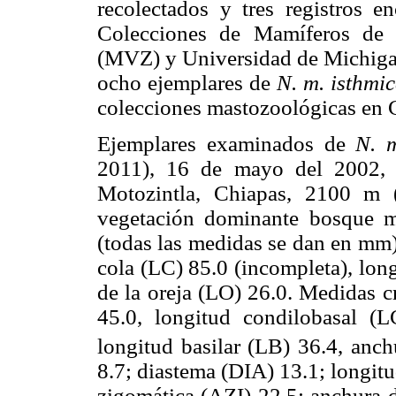
recolectados y tres registros e
Colecciones de Mamíferos de l
(MVZ) y Universidad de Michiga
ocho ejemplares de
N. m. isthmi
colecciones mastozoológicas en 
Ejemplares examinados de
N. m
2011), 16 de mayo del 2002, 
Motozintla, Chiapas, 2100 m 
vegetación dominante bosque m
(todas las medidas se dan en mm):
cola (LC) 85.0 (incompleta), long
de la oreja (LO) 26.0. Medidas c
45.0, longitud condilobasal (L
longitud basilar (LB) 36.4, anch
8.7; diastema (DIA) 13.1; longit
zigomática (AZI) 22.5; anchura d