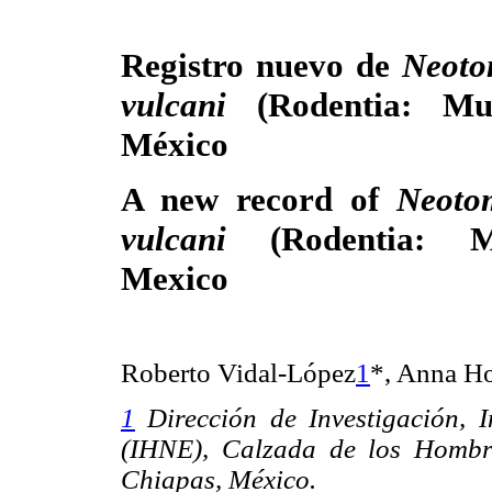
Registro nuevo de
Neoto
vulcani
(Rodentia: Mu
México
A new record of
Neoto
vulcani
(Rodentia: 
Mexico
Roberto Vidal-López
1
*, Anna H
1
Dirección de Investigación, I
(IHNE), Calzada de los Hombres
Chiapas, México.