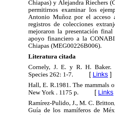
Chiapas) y Alejandra Riechers (
permitirnos examinar los eje
Antonio Muñoz por el acceso a
registros de colecciones extran
mejoraron la presentación final
apoyo financiero a la CONABI
Chiapas (MEG00226B006).
Literatura citada
Cornely, J. E. y R. H. Baker.
[
Links
]
Species 262: 1-7.
Hall, E. R.1981. The mammals of
[
Links
New York . 1175 p.
Ramírez-Pulido, J., M. C. Britto
Guía de los mamíferos de Méxi