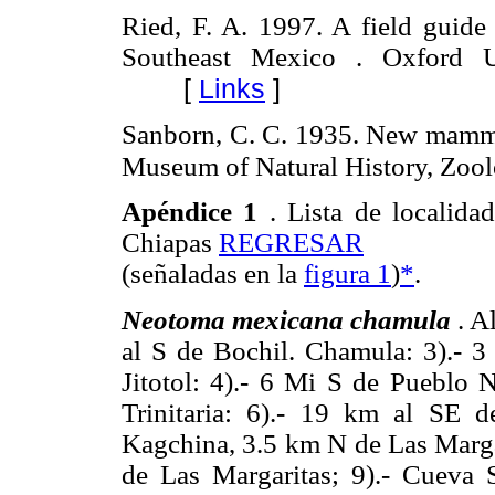
Ried, F. A. 1997. A field guid
Southeast Mexico . Oxford U
[
Links
]
Sanborn, C. C. 1935. New mamma
Museum of Natural History, Zool
Apéndice 1
. Lista de localida
Chiapas
REGRESAR
(señaladas en la
figura 1
)
*
.
Neotoma mexicana chamula
. A
al S de Bochil. Chamula: 3).- 3
Jitotol: 4).- 6 Mi S de Pueblo
Trinitaria: 6).- 19 km al SE d
Kagchina, 3.5 km N de Las Marga
de Las Margaritas; 9).- Cueva