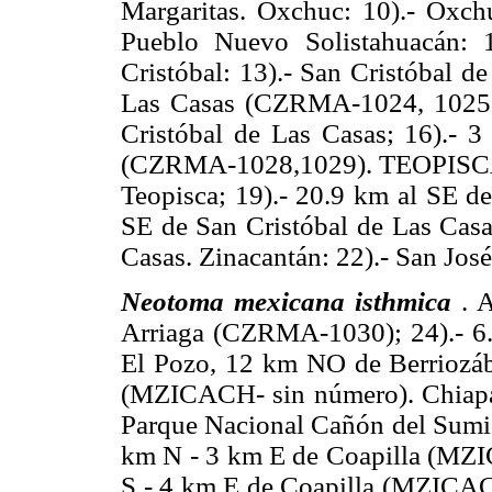
Margaritas. Oxchuc: 10).- Oxch
Pueblo Nuevo Solistahuacán: 
Cristóbal: 13).- San Cristóbal de
Las Casas (CZRMA-1024, 1025, 
Cristóbal de Las Casas; 16).- 
(CZRMA-1028,1029). TEOPISCA: 
Teopisca; 19).- 20.9 km al SE de
SE de San Cristóbal de Las Casa
Casas. Zinacantán: 22).- San J
Neotoma mexicana isthmica
. 
Arriaga (CZRMA-1030); 24).- 6.4
El Pozo, 12 km NO de Berriozáb
(MZICACH- sin número). Chiapa 
Parque Nacional Cañón del Sumid
km N - 3 km E de Coapilla (MZI
S - 4 km E de Coapilla (MZICACH