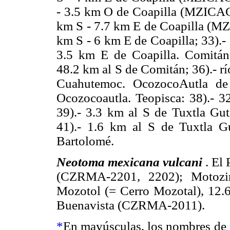
- 3.5 km O de Coapilla (MZICAC
km S - 7.7 km E de Coapilla (M
km S - 6 km E de Coapilla; 33).-
3.5 km E de Coapilla. Comitán:
48.2 km al S de Comitán; 36).- r
Cuahutemoc. OcozocoAutla de
Ocozocoautla. Teopisca: 38).- 3
39).- 3.3 km al S de Tuxtla Guti
41).- 1.6 km al S de Tuxtla Gu
Bartolomé.
Neotoma mexicana vulcani
. El
(CZRMA-2201, 2202); Motozint
Mozotol (= Cerro Mozotal), 12.
Buenavista (CZRMA-2011).
*
En mayúsculas, los nombres de