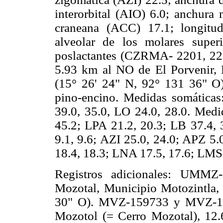
interorbital (AIO) 6.0; anchura
craneana (ACC) 17.1; longitu
alveolar de los molares supe
poslactantes (CZRMA- 2201, 220
5.93 km al NO de El Porvenir, 
(15° 26' 24" N, 92° 131 36" O)
pino-encino. Medidas somáticas
39.0, 35.0, LO 24.0, 28.0. Medi
45.2; LPA 21.2, 20.3; LB 37.4, 
9.1, 9.6; AZI 25.0, 24.0; APZ 5.
18.4, 18.3; LNA 17.5, 17.6; LMS 
Registros adicionales: UMMZ
Mozotal, Municipio Motozintla,
30" O). MVZ-159733 y MVZ-159
Mozotol (= Cerro Mozotal), 12.