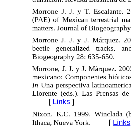
Morrone J. J. y T. Escalante. 
(PAE) of Mexican terrestrial ma
matters.
Journal of Biogeograph
Morrone J. J. y J. Márquez. 20
beetle generalized tracks, a
Biogeography 28: 635-650.
Morrone, J. J. y J. Márquez. 200
mexicano: Componentes bióticos 
In
Una perspectiva latinoamerica
Llorente (eds.). Las Prensas d
[
Links
]
Nixon, K.C. 1999. Winclada (be
[
Links
Ithaca, Nueva York.