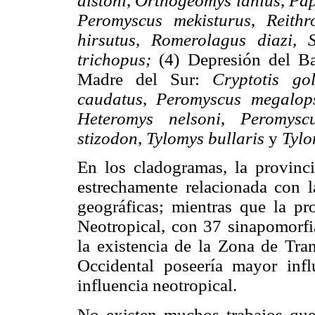
alstoni
,
Orthogeomys lanius
,
Pap
Peromyscus mekisturus
,
Reithr
hirsutus
,
Romerolagus diazi, 
trichopus;
(4) Depresión del B
Madre del Sur:
Cryptotis go
caudatus
,
Peromyscus megalo
Heteromys nelsoni
,
Peromysc
stizodon
,
Tylomys bullaris
y
Tylo
En los cladogramas, la provinci
estrechamente relacionada con l
geográficas; mientras que la pr
Neotropical, con 37 sinapomorfi
la existencia de la Zona de Tra
Occidental poseería mayor inf
influencia neotropical.
No existen muchos trabajos que 