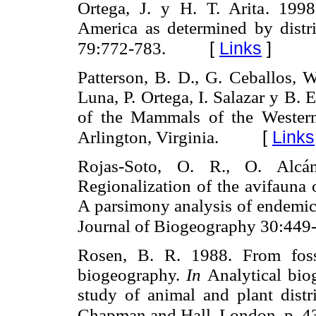
Ortega, J. y H. T. Arita. 1998
America as determined by distr
[
Links
]
79:772-783.
Patterson, B. D., G. Ceballos, W
Luna, P. Ortega, I. Salazar y B.
of the Mammals of the Western
[
Links
Arlington, Virginia.
Rojas-Soto, O. R., O. Alcá
Regionalization of the avifauna 
A parsimony analysis of endemici
Journal of Biogeography 30:449
Rosen, B. R. 1988. From fossil
biogeography.
In
Analytical bio
study of animal and plant distri
Chapman and Hall, London, p. 4