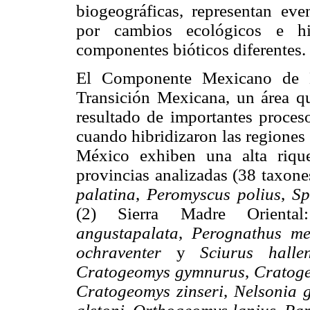
biogeográficas, representan eve
por cambios ecológicos e hi
componentes bióticos diferentes.
El Componente Mexicano de M
Transición Mexicana, un área qu
resultado de importantes proces
cuando hibridizaron las regiones
México exhiben una alta rique
provincias analizadas (38 taxone
palatina
,
Peromyscus polius
,
Sp
(2) Sierra Madre Orient
angustapalata
,
Perognathus me
ochraventer
y
Sciurus halle
Cratogeomys gymnurus
,
Cratog
Cratogeomys zinseri
,
Nelsonia 