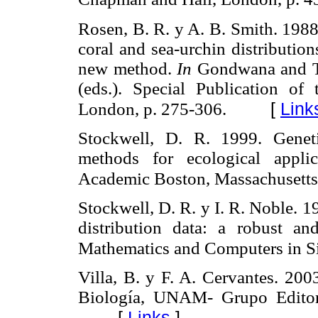
Rosen, B. R. y A. B. Smith. 1988.
coral and sea-urchin distributio
new method.
In
Gondwana and T
(eds.). Special Publication o
[
Link
London, p. 275-306.
Stockwell, D. R. 1999. Genet
methods for ecological appli
Academic Boston, Massachusetts
Stockwell, D. R. y I. R. Noble. 1
distribution data: a robust an
Mathematics and Computers in S
Villa, B. y F. A. Cervantes. 200
Biología, UNAM- Grupo Editori
[
Links
]