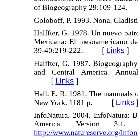
of Biogeography 29:109-124.
Goloboff, P. 1993. Nona. Cladist
Halffter, G. 1978. Un nuevo patr
Mexicana: El mesoamericano de
[
Links
]
39-40:219-222.
Halffter, G. 1987. Biogeograph
and Central America. Annua
[
Links
]
Hall, E. R. 1981. The mammals of
[
Links
New York. 1181 p.
InfoNatura. 2004. InfoNatura: 
America. Version 3.1. Ar
http://www.natureserve.org/infon