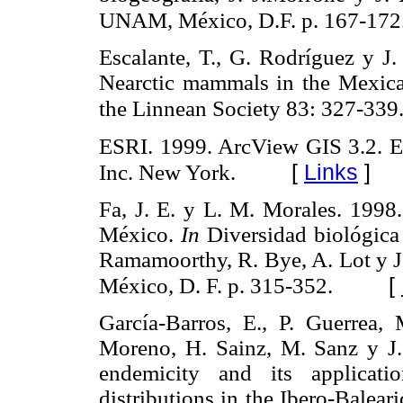
UNAM, México, D.F. p. 167-172
Escalante, T., G. Rodríguez y J.
Nearctic mammals in the Mexican
the Linnean Society 83: 327-339
ESRI. 1999. ArcView GIS 3.2. En
[
Links
]
Inc. New York.
Fa, J. E. y L. M. Morales. 1998
México.
In
Diversidad biológica 
Ramamoorthy, R. Bye, A. Lot y J.
[
México, D. F. p. 315-352.
García-Barros, E., P. Guerrea,
Moreno, H. Sainz, M. Sanz y J.
endemicity and its applicati
distributions in the Ibero-Balear