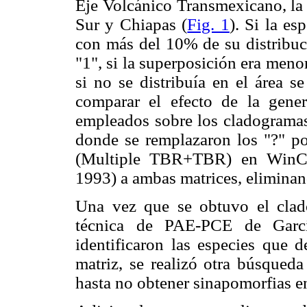
Eje Volcánico Transmexicano, la 
Sur y Chiapas (
Fig. 1
). Si la es
con más del 10% de su distribuci
"1", si la superposición era menor
si no se distribuía en el área s
comparar el efecto de la gener
empleados sobre los cladogramas
donde se remplazaron los "?" po
(Multiple TBR+TBR) en WinCl
1993) a ambas matrices, eliminan
Una vez que se obtuvo el clado
técnica de PAE-PCE de García
identificaron las especies que d
matriz, se realizó otra búsqueda
hasta no obtener sinapomorfias e