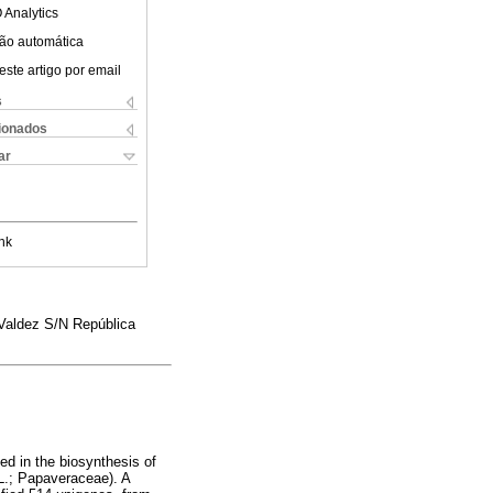
 Analytics
ão automática
este artigo por email
s
cionados
ar
nk
 Valdez S/N República
ed in the biosynthesis of
L.; Papaveraceae). A