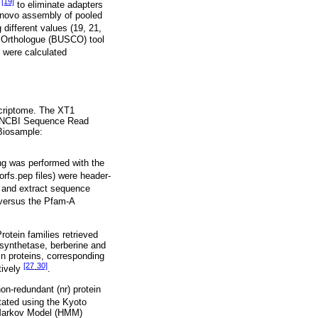
[19]
X
to eliminate adapters
de novo assembly of pooled
 different values (19, 21,
 Orthologue (BUSCO) tool
s were calculated
criptome. The XT1
at NCBI Sequence Read
Biosample:
ing was performed with the
orfs.pep files) were header-
 and extract sequence
ersus the Pfam-A
otein families retrieved
synthetase, berberine and
n proteins, corresponding
[27
30]
tively
-
.
n-redundant (nr) protein
tated using the Kyoto
Markov Model (HMM)