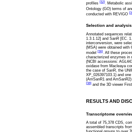
[32]
profiles
. Metabolic as
Ontology (GO) terms of an
[3
conducted with REVIGO
Selection and analysi
Annotated sequences relat
1.3.1.12] and SanR [EC. 1.
interconversion, were selec
(MSA) were obtained with C
[36]
model
. All these pro
characterized enzymes in 
(NCBI accessions: AGL4433
oxidase from Macleaya cor
the case of SanR, the U
XP_026397103.1) and one f
(AmSanR1 and AmSanR2) wer
[38]
and the 3D viewer FirstG
RESULTS AND DIS
Transcriptome overvie
A total of 75,378 CDS, cor
assembled transcripts fro
functional groups to over 