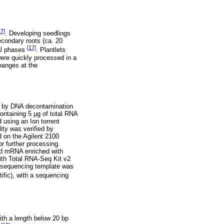
17]
. Developing seedlings
econdary roots (ca. 20
[17]
tal phases
. Plantlets
were quickly processed in a
hanges at the
ed by DNA decontamination
ontaining 5 µg of total RNA
using an Ion torrent
ity was verified by
d on the Agilent 2100
r further processing.
ed mRNA enriched with
th Total RNA-Seq Kit v2
A sequencing template was
fic), with a sequencing
th a length below 20 bp