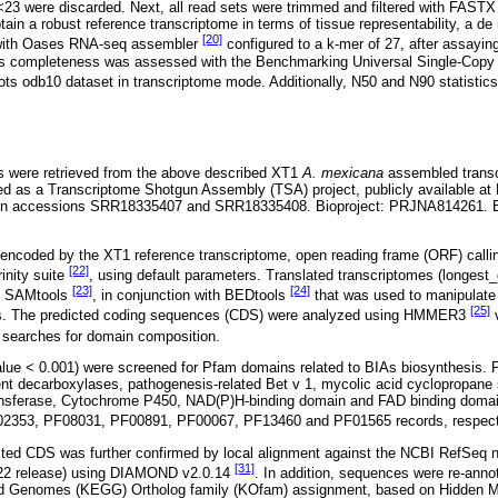
<23 were discarded. Next, all read sets were trimmed and filtered with FAST
obtain a robust reference transcriptome in terms of tissue representability, a 
[20]
with Oases RNA-seq assembler
configured to a k-mer of 27, after assaying
’s completeness was assessed with the Benchmarking Universal Single-Copy
cots odb10 dataset in transcriptome mode. Additionally, N50 and N90 statistic
.
s were retrieved from the above described XT1
A. mexicana
assembled trans
ed as a Transcriptome Shotgun Assembly (TSA) project, publicly available 
run accessions SRR18335407 and SRR18335408. Bioproject: PRJNA814261. 
ns encoded by the XT1 reference transcriptome, open reading frame (ORF) call
[22]
inity suite
, using default parameters. Translated transcriptomes (longest_
[23]
[24]
th SAMtools
, in conjunction with BEDtools
that was used to manipulate
[25]
sis. The predicted coding sequences (CDS) were analyzed using HMMER3
v
earches for domain composition.
value < 0.001) were screened for Pfam domains related to BIAs biosynthesis. Pr
nt decarboxylases, pathogenesis-related Bet v 1, mycolic acid cyclopropane 
ransferase, Cytochrome P450, NAD(P)H-binding domain and FAD binding domai
2353, PF08031, PF00891, PF00067, PF13460 and PF01565 records, respec
ted CDS was further confirmed by local alignment against the NCBI RefSeq no
[31]
022 release) using DIAMOND v2.0.14
. In addition, sequences were re-anno
d Genomes (KEGG) Ortholog family (KOfam) assignment, based on Hidden 