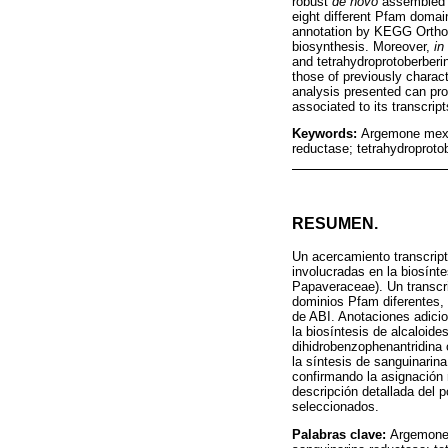
robust
de novo
assembled t
eight different Pfam domai
annotation by KEGG Ortholo
biosynthesis. Moreover,
in
and tetrahydroprotoberberin
those of previously charact
analysis presented can prov
associated to its transcript
Keywords:
Argemone mexic
reductase; tetrahydroproto
RESUMEN.
Un acercamiento transcrip
involucradas en la biosínte
Papaveraceae). Un transcri
dominios Pfam diferentes, 
de ABI. Anotaciones adicio
la biosíntesis de alcaloide
dihidrobenzophenantridina
la síntesis de sanguinarin
confirmando la asignación r
descripción detallada del p
seleccionados.
Palabras clave:
Argemone 