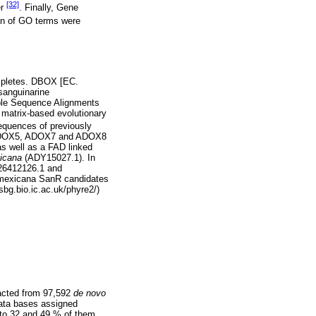
[32]
er
. Finally, Gene
ion of GO terms were
ompletes. DBOX [EC.
sanguinarine
iple Sequence Alignments
 matrix-based evolutionary
sequences of previously
OX5, ADOX7 and ADOX8
s well as a FAD linked
icana
(ADY15027.1). In
6412126.1 and
 mexicana SanR candidates
bg.bio.ic.ac.uk/phyre2/)
racted from 97,592
de novo
ata bases assigned
 to 32 and 49 % of them,