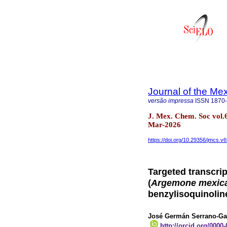
Journal of the Me
versão impressa
ISSN
1870
J. Mex. Chem. Soc vol.
Mar-2026
https://doi.org/10.29356/jmcs.v
Targeted transcri
(
Argemone mexic
benzylisoquinolin
José Germán Serrano-G
http://orcid.org/0000