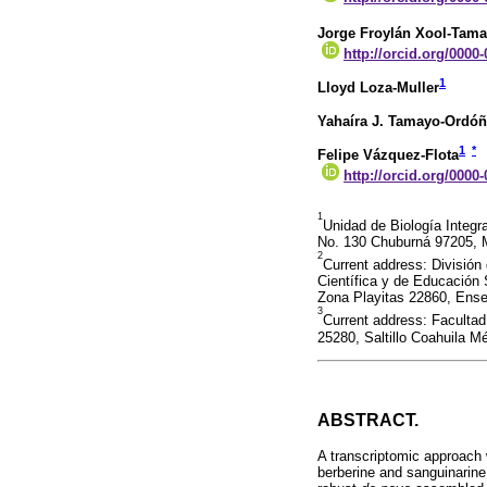
Jorge Froylán Xool-Tam
http://orcid.org/0000
1
Lloyd Loza-Muller
Yahaíra J. Tamayo-Ordó
1
*
Felipe Vázquez-Flota
http://orcid.org/0000
1
Unidad de Biología Integra
No. 130 Chuburná 97205, M
2
Current address: División
Científica y de Educación
Zona Playitas 22860, Ens
3
Current address: Faculta
25280, Saltillo Coahuila M
ABSTRACT.
A transcriptomic approach 
berberine and sanguinarine