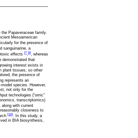
o the Papaveraceae family.
 Ancient Mesoamerican
ticularly for the presence of
nd sanguinarine, a
[7
8]
otoxic effects
,
, whereas
e demonstrated that
rowing interest exists in
m plant tissues, so other
plored, the presence of
ing represents an
on-model species. However,
t, not only for the
ghput technologies (“omic”
genomics, transcriptomics)
 along with current
n reasonably closeness to
[16]
earch
. In this study, a
lved in BIA biosynthesis,