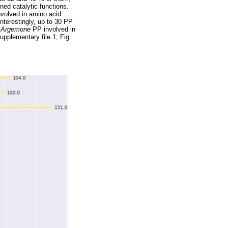
ed catalytic functions.
nvolved in amino acid
 Interestingly, up to 30 PP
d
Argemone
PP involved in
pplementary file 1; Fig.