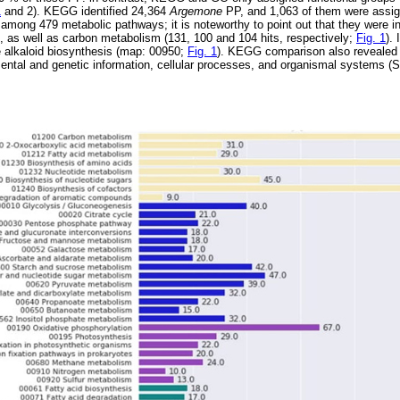
1
and 2). KEGG identified 24,364
Argemone
PP, and 1,063 of them were assign
among 479 metabolic pathways; it is noteworthy to point out that they were i
, as well as carbon metabolism (131, 100 and 104 hits, respectively;
Fig. 1
).
ne alkaloid biosynthesis (map: 00950;
Fig. 1
). KEGG comparison also reveale
ental and genetic information, cellular processes, and organismal systems (Su