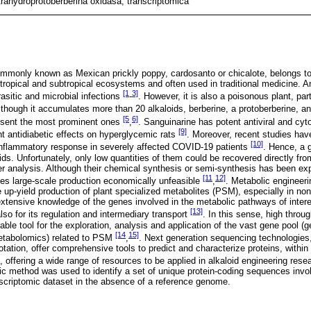
trahydroprotoberberina oxidasa; transcriptómica
ommonly known as Mexican prickly poppy, cardosanto or chicalote, belongs t
h tropical and subtropical ecosystems and often used in traditional medicine.
[1
3]
rasitic and microbial infections
-
. However, it is also a poisonous plant, par
lthough it accumulates more than 20 alkaloids, berberine, a protoberberine, a
[5
6]
esent the most prominent ones
,
. Sanguinarine has potent antiviral and cyt
[9]
nt antidiabetic effects on hyperglycemic rats
. Moreover, recent studies hav
[10]
 inflammatory response in severely affected COVID-19 patients
. Hence, a g
ids. Unfortunately, only low quantities of them could be recovered directly fro
der analysis. Although their chemical synthesis or semi-synthesis has been ex
[11
12]
kes large-scale production economically unfeasible
,
. Metabolic engineer
he up-yield production of plant specialized metabolites (PSM), especially in n
extensive knowledge of the genes involved in the metabolic pathways of interes
[13]
lso for its regulation and intermediary transport
. In this sense, high throu
able tool for the exploration, analysis and application of the vast gene pool (
[14
15]
metabolomics) related to PSM
,
. Next generation sequencing technologies,
tation, offer comprehensive tools to predict and characterize proteins, withi
, offering a wide range of resources to be applied in alkaloid engineering res
atic method was used to identify a set of unique protein-coding sequences invo
scriptomic dataset in the absence of a reference genome.