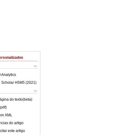
ersonalizados
 Analytics
 Scholar H5M5 (
2021
)
ágina do texto(beta)
(pdf)
 em XML
cias do artigo
itar este artigo