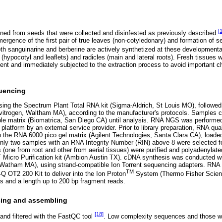
[
ined from seeds that were collected and disinfested as previously described
ergence of the first pair of true leaves (non-cotyledonary) and formation of s
oth sanguinarine and berberine are actively synthetized at these developmen
(hypocotyl and leaflets) and radicles (main and lateral roots). Fresh tissues 
ent and immediately subjected to the extraction process to avoid important c
uencing
sing the Spectrum Plant Total RNA kit (Sigma-Aldrich, St Louis MO), follow
nvitrogen, Waltham MA), according to the manufacturer's protocols. Samples c
le matrix (Biomatrica, San Diego CA) until analysis. RNA NGS was performed 
atform by an external service provider. Prior to library preparation, RNA qual
on the RNA 6000 pico gel matrix (Agilent Technologies, Santa Clara CA), loade
 only two samples with an RNA Integrity Number (RIN) above 8 were selected fo
one from root and other from aerial tissues) were purified and polyadenylat
cro Purification kit (Ambion Austin TX). cDNA synthesis was conducted wi
, Watham MA), using strand-compatible Ion Torrent sequencing adapters. RN
TM
-Q OT2 200 Kit to deliver into the Ion Proton
System (Thermo Fisher Scienti
ds and a length up to 200 bp fragment reads.
sing and assembling
[18]
nd filtered with the FastQC tool
. Low complexity sequences and those wi