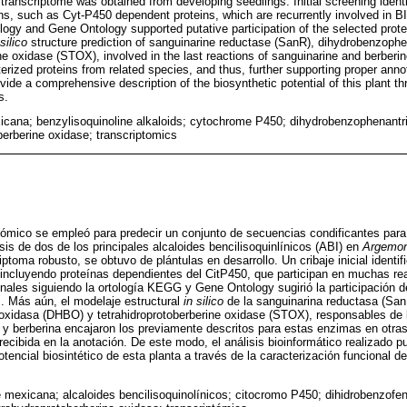
ranscriptome was obtained from developing seedlings. Initial screening ident
ns, such as Cyt-P450 dependent proteins, which are recurrently involved in BI
gy and Gene Ontology supported putative participation of the selected protei
 silico
structure prediction of sanguinarine reductase (SanR), dihydrobenzoph
e oxidase (STOX), involved in the last reactions of sanguinarine and berberine
erized proteins from related species, and thus, further supporting proper anno
ide a comprehensive description of the biosynthetic potential of this plant th
s.
ana; benzylisoquinoline alkaloids; cytochrome P450; dihydrobenzophenantri
berberine oxidase; transcriptomics
tómico se empleó para predecir un conjunto de secuencias condificantes par
sis de dos de los principales alcaloides bencilisoquinlínicos (ABI) en
Argemon
ptoma robusto, se obtuvo de plántulas en desarrollo. Un cribaje inicial identi
incluyendo proteínas dependientes del CitP450, que participan en muchas rea
nales siguiendo la ortología KEGG y Gene Ontology sugirió la participación d
s. Más aún, el modelaje estructural
in silico
de la sanguinarina reductasa (San
 oxidasa (DHBO) y tetrahidroprotoberberine oxidase (STOX), responsables de 
a y berberina encajaron los previamente descritos para estas enzimas en otra
ecibida en la anotación. De este modo, el análisis bioinformático realizado pu
otencial biosintético de esta planta a través de la caracterización funcional d
mexicana; alcaloides bencilisoquinolínicos; citocromo P450; dihidrobenzofen