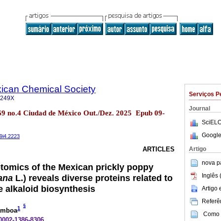
xican Chemical Society
Serviços P
-249X
Journal
69 no.4 Ciudad de México Out./Dez. 2025 Epub 09-
SciELO
Google
69i4.2223
Artigo
ARTICLES
nova p
ptomics of the Mexican prickly poppy
Inglês 
ana
L.) reveals diverse proteins related to
e alkaloid biosynthesis
Artigo
Referên
§
1
amboa
Como c
-0002-1386-8306