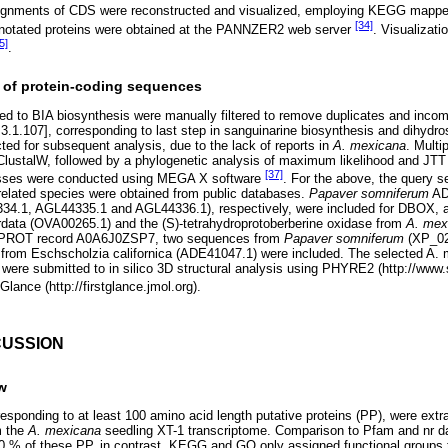
signments of CDS were reconstructed and visualized, employing KEGG mapp
[34]
notated proteins were obtained at the PANNZER2 web server
. Visualizat
5]
.
s of protein-coding sequences
ed to BIA biosynthesis were manually filtered to remove duplicates and inc
3.1.107], corresponding to last step in sanguinarine biosynthesis and dihydro
ted for subsequent analysis, due to the lack of reports in
A. mexicana
. Mult
lustalW, followed by a phylogenetic analysis of maximum likelihood and JTT
[37]
cesses were conducted using MEGA X software
. For the above, the query 
related species were obtained from public databases.
Papaver somniferum
AD
4.1, AGL44335.1 and AGL44336.1), respectively, were included for DBOX, a
data (OVA00265.1) and the (S)-tetrahydroprotoberberine oxidase from
A. mex
NIPROT record A0A6J0ZSP7, two sequences from
Papaver somniferum
(XP_02
rom Eschscholzia californica (ADE41047.1) were included. The selected A.
e submitted to in silico 3D structural analysis using PHYRE2 (http://www.s
lance (http://firstglance.jmol.org).
CUSSION
w
responding to at least 100 amino acid length putative proteins (PP), were ext
m the
A. mexicana
seedling XT-1 transcriptome. Comparison to Pfam and nr d
70 % of these PP. in contrast, KEGG and GO only assigned functional groups