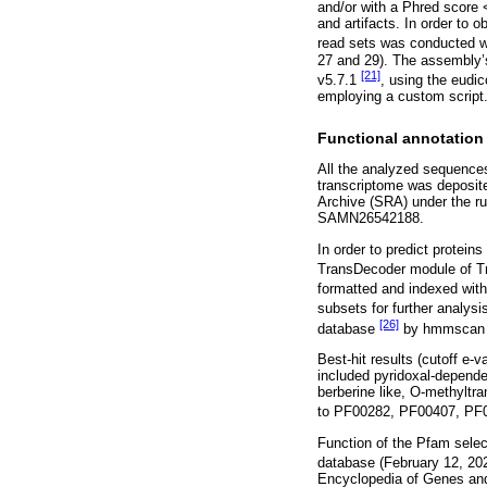
and/or with a Phred score 
and artifacts. In order to 
read sets was conducted 
27 and 29). The assembly
[21]
v5.7.1
, using the eudi
employing a custom script
Functional annotation
All the analyzed sequence
transcriptome was deposit
Archive (SRA) under the 
SAMN26542188.
In order to predict protei
TransDecoder module of Tr
formatted and indexed wi
subsets for further analy
[26]
database
by hmmscan s
Best-hit results (cutoff e-
included pyridoxal-depende
berberine like, O-methylt
to PF00282, PF00407, PF0
Function of the Pfam selec
database (February 12, 2
Encyclopedia of Genes an