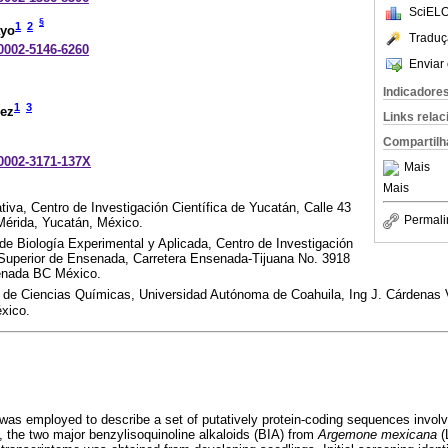
SciELO
§
1
2
ayo
Traduç
-0002-5146-6260
Enviar 
Indicadore
1
3
ñez
Links rela
Compartilh
-0002-3171-137X
Mais
Mais
tiva, Centro de Investigación Científica de Yucatán, Calle 43
Permali
érida, Yucatán, México.
 de Biología Experimental y Aplicada, Centro de Investigación
 Superior de Ensenada, Carretera Ensenada-Tijuana No. 3918
enada BC México.
d de Ciencias Químicas, Universidad Autónoma de Coahuila, Ing J. Cárdenas
éxico.
was employed to describe a set of putatively protein-coding sequences involv
, the two major benzylisoquinoline alkaloids (BIA) from
Argemone mexicana
(