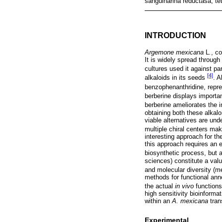
sanguinarina reductasa; te
INTRODUCTION
Argemone mexicana
L
.
, c
It is widely spread throug
cultures used it against pa
[4]
alkaloids in its seeds
. A
benzophenanthridine, repr
berberine displays importa
berberine ameliorates the
obtaining both these alkalo
viable alternatives are un
multiple chiral centers ma
interesting approach for t
this approach requires an 
biosynthetic process, but a
sciences) constitute a valu
and molecular diversity (
methods for functional anno
the actual
in vivo
functions
high sensitivity bioinform
within an
A. mexicana
tran
Experimental