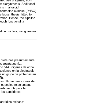
ified 514 unigenes, from
A biosynthesis. Additional
ns in alkaloid
enantridine oxidase (DHBO)
 biosynthesis, fitted to
tation. Hence, the pipeline
rough functionality
dine oxidase; sanguinarine
a proteínas presuntamente
e mexicana
(L.;
ficó 514 unigenes de ocho
cciones en la biosíntesis
e un grupo de proteínas en
R),
las últimas reacciones de
s especies relacionadas,
ede ser útil para la
e los candidatos
antridina oxidasa;