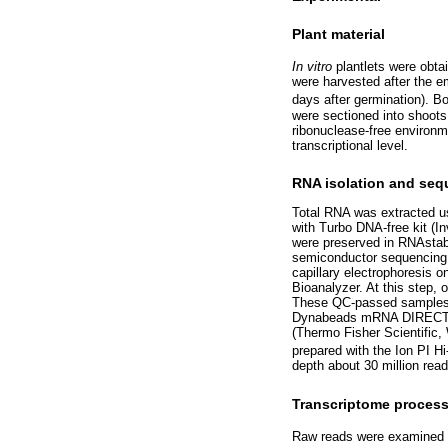
Plant material
In vitro
plantlets were obta
were harvested after the em
days after germination). B
were sectioned into shoots 
ribonuclease-free environm
transcriptional level.
RNA isolation and seq
Total RNA was extracted u
with Turbo DNA-free kit (I
were preserved in RNAstab
semiconductor sequencing pl
capillary electrophoresis 
Bioanalyzer. At this step,
These QC-passed samples (
Dynabeads mRNA DIRECT Mi
(Thermo Fisher Scientific
prepared with the Ion PI Hi
depth about 30 million rea
Transcriptome proces
Raw reads were examined a