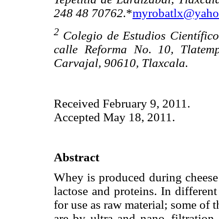
248 48 70762.
*
myrobatlx@yaho
2
Colegio de Estudios Científico
calle Reforma No. 10, Tlatemp
Carvajal, 90610, Tlaxcala.
Received February 9, 2011.
Accepted May 18, 2011.
Abstract
Whey is produced during cheese m
lactose and proteins. In differen
for use as raw material; some of 
are by ultra and nano–filtrati