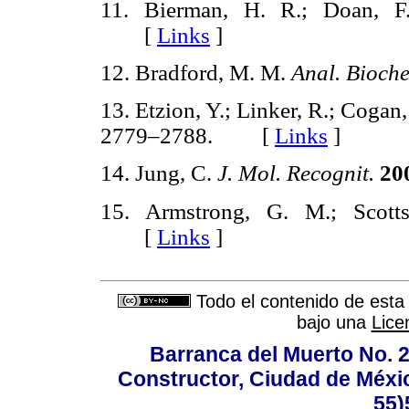
11. Bierman, H. R.; Doan, 
[
Links
]
12. Bradford, M. M.
Anal. Bioch
13. Etzion, Y.; Linker, R.; Cogan
2779–2788. [
Links
]
14. Jung, C.
J. Mol. Recognit.
20
15. Armstrong, G. M.; Scot
[
Links
]
Todo el contenido de esta 
bajo una
Lice
Barranca del Muerto No. 2
Constructor, Ciudad de Méxic
55)