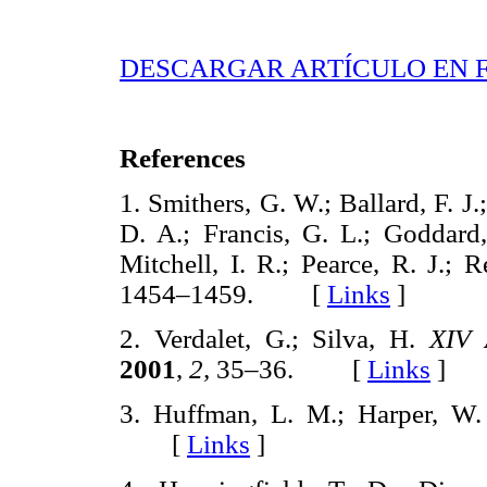
DESCARGAR ARTÍCULO EN 
References
1. Smithers, G. W.; Ballard, F. J
D. A.; Francis, G. L.; Goddard,
Mitchell, I. R.; Pearce, R. J.; 
1454–1459. [
Links
]
2. Verdalet, G.; Silva, H.
XIV 
2001
,
2,
35–36. [
Links
]
3. Huffman, L. M.; Harper, W
[
Links
]