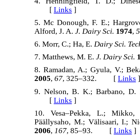
4. Henningfield, T. D.; Din
[
Links
]
5. Mc Donough, F. E.; Hargrove,
Alford, J. A.
J. Dairy Sci.
1974
,
5
6. Morr, C.; Ha, E.
Dairy Sci. Te
7. Matthews, M. E.
J. Dairy Sci.
8. Ramadan, A.; Gyula, V.; Bek
2005
,
67,
325–332. [
Links
9. Nelson, B. K.; Barbano, D
[
Links
]
10. Vesa–Pekka, L.; Mikko, T
Päällysaho, M.; Välisaari, I.; N
2006
,
167,
85–93. [
Links
]