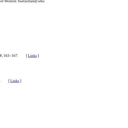
s of Western Switzerland) who
8
, 163–167. [
Links
]
97. [
Links
]