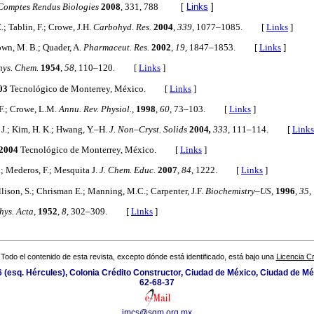
Comptes Rendus Biologies
2008
, 331, 788
[
Links
]
.; Tablin, F.; Crowe, J.H.
Carbohyd. Res.
2004
,
339
, 1077–1085. [
Links
]
rown, M. B.; Quader, A.
Pharmaceut. Res.
2002
,
19
, 1847–1853. [
Links
]
Phys. Chem.
1954
,
58
, 110–120. [
Links
]
03
Tecnológico de Monterrey, México. [
Links
]
.F.; Crowe, L.M.
Annu. Rev. Physiol.,
1998
,
60
, 73–103. [
Links
]
. J.; Kim, H. K.; Hwang, Y.–H.
J. Non–Cryst. Solids
2004
,
333
, 111–114. [
Links
2004
Tecnológico de Monterrey, México. [
Links
]
; Mederos, F.; Mesquita J.
J. Chem. Educ.
2007
,
84
, 1222. [
Links
]
llison, S.; Chrisman E.; Manning, M.C.; Carpenter, J.F.
Biochemistry–US
,
1996
,
35
hys. Acta
,
1952
,
8
, 302–309. [
Links
]
Todo el contenido de esta revista, excepto dónde está identificado, está bajo una
Licencia 
 (esq. Hércules), Colonia Crédito Constructor, Ciudad de México, Ciudad de Mé
62-68-37
jmcs@sqm.org.mx