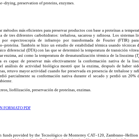
ze–drying, preservation of proteins, enzymes.
r métodos más eficientes para preservar productos con base a proteínas a temperat
 de tres diferentes carbohidratos: trehalosa, sacarosa y rafinosa. Los sistemas 
e por espectroscopía de infrarrojo por transformada de Fourier (FTIR) para 
to–proteína. También se hizo un estudio de estabilidad térmica usando técnicas de
mico diferencial (DTA) con las que se determinó la temperatura de transición vítrea
ar enzima, así como la temperatura de desnaturalización térmica de la lisozima (
T
a es capaz de preservar más efectivamente la conformación nativa de la lis
, el análisis de actividad biológica mostró que la enzima, después de haber si
s, retuvo mayor actividad cuando fue preservada en presencia de trehalose y rafi
erdió parcialmente su conformación nativa durante el secado y perdió un 20% de
biente.
reos, liofilización, preservación de proteínas, enzimas.
N FORMATO PDF
ch funds provided by the Tecnológico de Monterrey CAT–120, Zambrano–Hellio