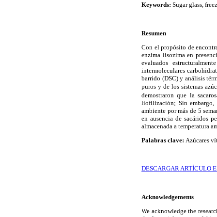
Keywords:
Sugar glass, free
Resumen
Con el propósito de encontra
enzima lisozima en presencia
evaluados estructuralment
intermoleculares carbohidra
barrido (DSC) y análisis tér
puros y de los sistemas azúc
demostraron que la sacaros
liofilización; Sin embargo
ambiente por más de 5 semana
en ausencia de sacáridos p
almacenada a temperatura am
Palabras clave:
Azúcares vít
DESCARGAR ARTÍCULO E
Acknowledgements
We acknowledge the resear