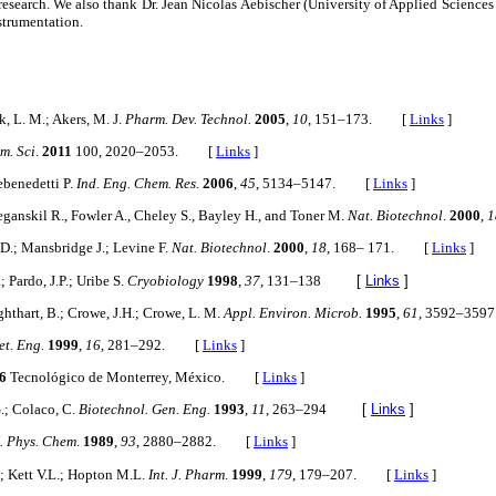
s research. We also thank Dr. Jean Nicolas Aebischer (University of Applied Science
nstrumentation.
k, L. M.; Akers, M. J.
Pharm. Dev. Technol.
2005
,
10
, 151–173. [
Links
]
m. Sci
.
2011
100, 2020–2053. [
Links
]
ebenedetti P.
Ind. Eng. Chem. Res.
2006
,
45
, 5134–5147. [
Links
]
ieganskil R., Fowler A., Cheley S., Bayley H., and Toner M.
Nat. Biotechnol
.
2000
,
1
 D.; Mansbridge J.; Levine F.
Nat. Biotechnol
.
2000
,
18
, 168– 171. [
Links
]
; Pardo, J.P.; Uribe S.
Cryobiology
1998
,
37
, 131–138
[
Links
]
 Lighthart, B.; Crowe, J.H.; Crowe, L. M.
Appl. Environ. Microb.
1995
,
61
, 3592–35
et. Eng.
1999
,
16
, 281–292. [
Links
]
06
Tecnológico de Monterrey, México. [
Links
]
.; Colaco, C.
Biotechnol. Gen. Eng.
1993
,
11
, 263–294
[
Links
]
. Phys. Chem
.
1989
,
93
, 2880–2882. [
Links
]
; Kett V.L.; Hopton M.L.
Int. J. Pharm
.
1999
,
179
, 179–207. [
Links
]