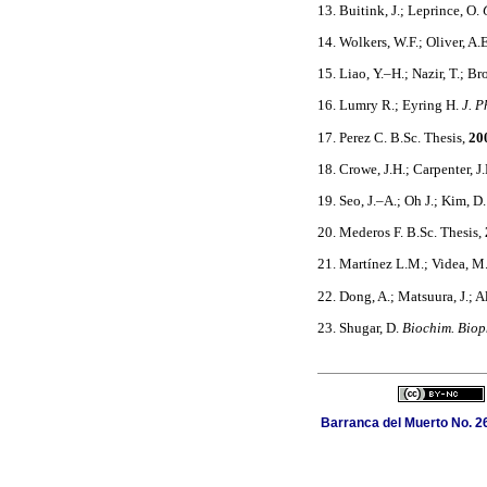
13. Buitink, J.; Leprince, O.
14. Wolkers, W.F.; Oliver, A.E
15. Liao, Y.–H.; Nazir, T.; B
16. Lumry R.; Eyring H.
J. 
17. Perez C. B.Sc. Thesis,
20
18. Crowe, J.H.; Carpenter, J
19. Seo, J.–A.; Oh J.; Kim, D
20. Mederos F. B.Sc. Thesis,
21. Martínez L.M.; Videa, M.
22. Dong, A.; Matsuura, J.; A
23. Shugar, D.
Biochim. Biop
Barranca del Muerto No. 26