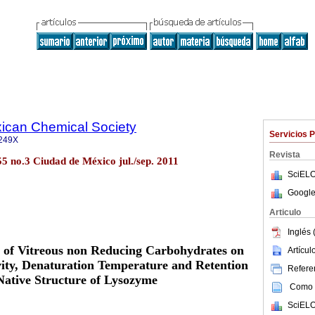
xican Chemical Society
Servicios 
249X
Revista
5 no.3 Ciudad de México jul./sep. 2011
SciELO
Google
Articulo
Inglés 
t of Vitreous non Reducing Carbohydrates on
Artícu
vity, Denaturation Temperature and Retention
Referen
Native Structure of Lysozyme
Como c
SciELO