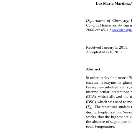
Luz María Martínez,*
Department of Chemistry. I
Campus Monterrey, Av. Garza
2000 ext 4511,
*
luzvidea@i
Received January 5, 2011.
Accepted May 6, 2011.
Abstract
In order to develop more eff
enzyme lysozyme in glassy 
lysozyme–carbohydrate sys
intermolecular interactions 
(DTA), which allowed the me
(DSC), which was used to m
(
T
). The structural studies
d
during lyophilization. Never
weeks, that the highest acti
the absence of sugars partia
room temperature.