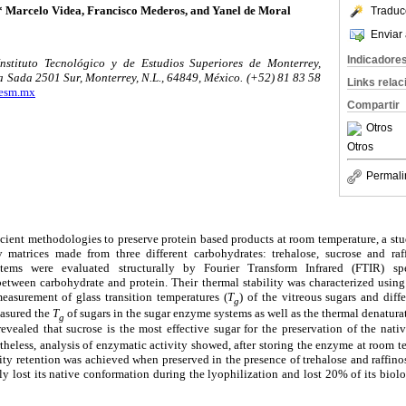
 Marcelo Videa, Francisco Mederos, and Yanel de Moral
Traduc
Enviar 
Indicadore
nstituto Tecnológico y de Estudios Superiores de Monterrey,
 Sada 2501 Sur, Monterrey, N.L., 64849, México. (+52) 81 83 58
Links rela
tesm.mx
Compartir
Otros
Otros
Permali
icient methodologies to preserve protein based products at room temperature, a stu
matrices made from three different carbohydrates: trehalose, sucrose and raf
tems were evaluated structurally by Fourier Transform Infrared (FTIR) sp
between carbohydrate and protein. Their thermal stability was characterized using 
asurement of glass transition temperatures (
T
) of the vitreous sugars and diff
g
easured the
T
of sugars in the sugar enzyme systems as well as the thermal denatur
g
 revealed that sucrose is the most effective sugar for the preservation of the na
theless, analysis of enzymatic activity showed, after storing the enzyme at room t
vity retention was achieved when preserved in the presence of trehalose and raffin
lly lost its native conformation during the lyophilization and lost 20% of its biolo