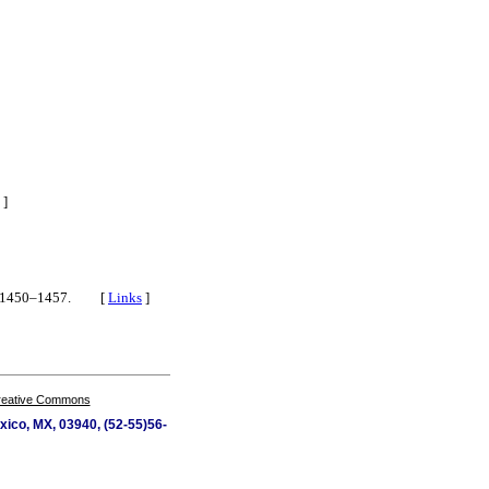
]
, 1450–1457. [
Links
]
Creative Commons
xico, MX, 03940, (52-55)56-