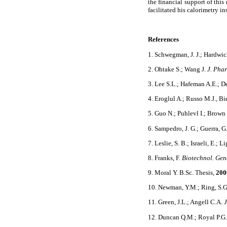
the financial support of thi
facilitated his calorimetry i
References
1. Schwegman, J. J.; Hardwic
2. Ohtake S.; Wang J.
J. Phar
3. Lee S.L.; Hafeman A.E.; D
4. Eroglul A.; Russo M.J., B
5. Guo N.; Puhlevl I.; Brown
6. Sampedro, J. G.; Guerra, G.
7. Leslie, S. B.; Israeli, E.;
8. Franks, F.
Biotechnol. Gen
9. Moral Y. B.Sc. Thesis,
20
10. Newman, Y.M.; Ring, S.G
11. Green, J.L.; Angell C.A.
J
12. Duncan Q.M.; Royal P.G.