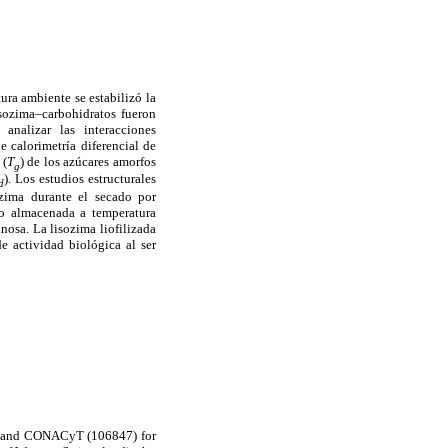
ura ambiente se estabilizó la
lisozima–carbohidratos fueron
analizar las interacciones
 calorimetría diferencial de
 (
T
) de los azúcares amorfos
g
). Los estudios estructurales
d
ozima durante el secado por
do almacenada a temperatura
nosa. La lisozima liofilizada
 actividad biológica al ser
n and CONACyT (106847) for