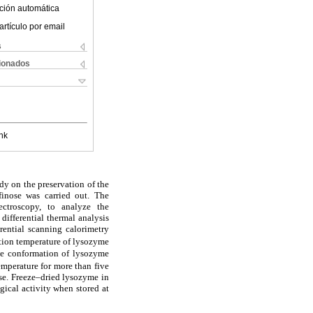
ción automática
artículo por email
s
cionados
nk
dy on the preservation of the
finose was carried out. The
ectroscopy, to analyze the
differential thermal analysis
erential scanning calorimetry
ation temperature of lysozyme
tive conformation of lysozyme
emperature for more than five
ose. Freeze–dried lysozyme in
gical activity when stored at