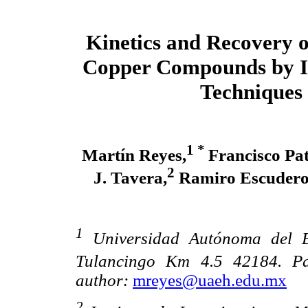
Kinetics and Recovery 
Copper Compounds by Io
Techniques
1 *
Martín Reyes,
Francisco Pat
2
J. Tavera,
Ramiro Escudero
1
Universidad Autónoma del E
Tulancingo Km 4.5 42184. P
author:
mreyes@uaeh.edu.mx
2