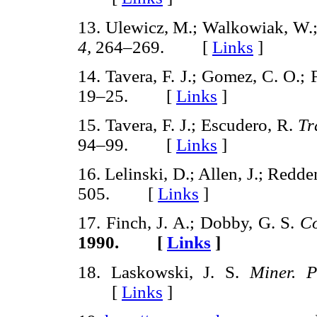
13. Ulewicz, M.; Walkowiak, W.;
4,
264–269. [
Links
]
14. Tavera, F. J.; Gomez, C. O.; 
19–25. [
Links
]
15. Tavera, F. J.; Escudero, R.
Tr
94–99. [
Links
]
16. Lelinski, D.; Allen, J.; Redd
505. [
Links
]
17. Finch, J. A.; Dobby, G. S.
Co
1990. [
Links
]
18. Laskowski, J. S.
Miner. P
[
Links
]