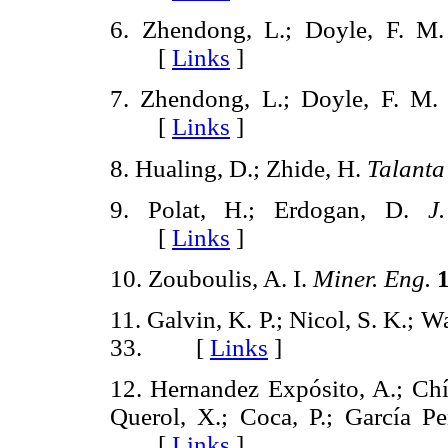
6. Zhendong, L.; Doyle, F. M
[
Links
]
7. Zhendong, L.; Doyle, F. M
[
Links
]
8. Hualing, D.; Zhide, H.
Talant
9. Polat, H.; Erdogan, D.
J
[
Links
]
10. Zouboulis, A. I.
Miner. Eng.
11. Galvin, K. P.; Nicol, S. K.; W
33. [
Links
]
12. Hernandez Expósito, A.; Chím
Querol, X.; Coca, P.; García P
[
Links
]