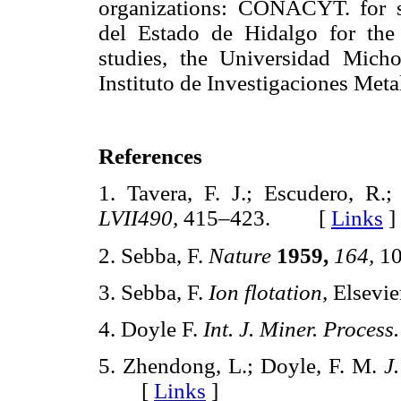
organizations: CONACYT. for s
del Estado de Hidalgo for the 
studies, the Universidad Mic
Instituto de Investigaciones Meta
References
1. Tavera, F. J.; Escudero, R.
LVII490,
415–423. [
Links
]
2. Sebba, F.
Nature
1959,
164,
1
3. Sebba, F.
Ion flotation,
Elsevi
4. Doyle F.
Int. J. Miner. Process
5. Zhendong, L.; Doyle, F. M.
J
[
Links
]