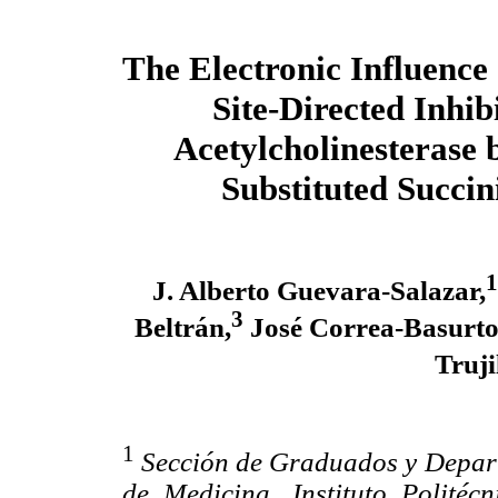
The Electronic Influence 
Site-Directed Inhib
Acetylcholinesterase
Substituted Succi
1
J. Alberto Guevara-Salazar,
3
Beltrán,
José Correa-Basurto
Truji
1
Sección de Graduados y Depar
de Medicina, Instituto Politéc