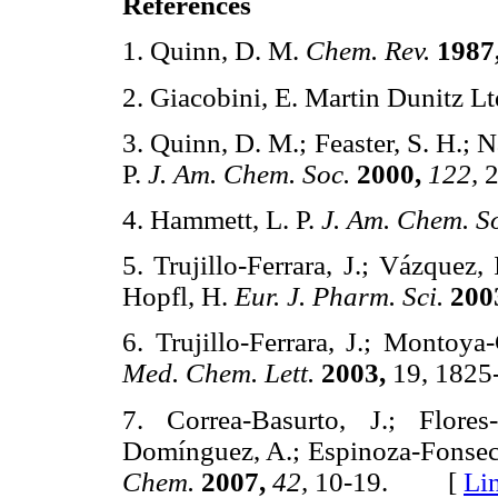
References
1. Quinn, D. M.
Chem. Rev.
1987
2. Giacobini, E. Martin Dunitz L
3. Quinn, D. M.; Feaster, S. H.; N
P.
J. Am. Chem. Soc.
2000,
122,
2
4. Hammett, L. P.
J. Am. Chem. S
5. Trujillo-Ferrara, J.; Vázquez, 
Hopfl, H.
Eur. J. Pharm. Sci.
200
6. Trujillo-Ferrara, J.; Montoy
Med. Chem. Lett.
2003,
19, 182
7. Correa-Basurto, J.; Flore
Domínguez, A.; Espinoza-Fonseca,
Chem.
2007,
42,
10-19. [
Li