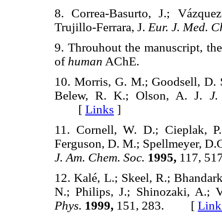
8. Correa-Basurto, J.; Vázquez
Trujillo-Ferrara, J.
Eur. J. Med. 
9. Throuhout the manuscript, the
of
human
AChE.
10. Morris, G. M.; Goodsell, D. S
Belew, R. K.; Olson, A. J.
J.
[
Links
]
11. Cornell, W. D.; Cieplak, P.
Ferguson, D. M.; Spellmeyer, D.C.
J. Am. Chem. Soc.
1995,
117, 5
12. Kalé, L.; Skeel, R.; Bhandar
N.; Philips, J.; Shinozaki, A.;
Phys.
1999,
151, 283. [
Link