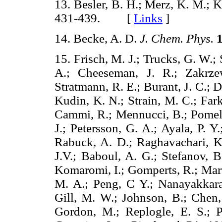
13. Besler, B. H.; Merz, K. M.; 
431-439. [
Links
]
14. Becke, A. D.
J. Chem. Phys.
15. Frisch, M. J.; Trucks, G. W.;
A.; Cheeseman, J. R.; Zakrze
Stratmann, R. E.; Burant, J. C.; D
Kudin, K. N.; Strain, M. C.; Fark
Cammi, R.; Mennucci, B.; Pomelli
J.; Petersson, G. A.; Ayala, P. 
Rabuck, A. D.; Raghavachari, K.;
J.V.; Baboul, A. G.; Stefanov, B
Komaromi, I.; Gomperts, R.; Marti
M. A.; Peng, C Y.; Nanayakkara
Gill, M. W.; Johnson, B.; Chen
Gordon, M.; Replogle, E. S.; P