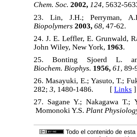
Chem. Soc.
2002,
124,
5632-5
23. Lin, J.H.; Perryman, A
Biopolymers
2003,
68,
47-62.
24. J. E. Leffler, E. Grunwald, 
John Wiley, New York,
1963
.
25. Bonting Sjoerd L. a
Biochem.
Biophys.
1956,
61,
89
26. Masayuki, E.; Yasuto, T.; Fuk
282;
3
, 1480-1486. [
Links
]
27. Sagane Y.; Nakagawa T.; 
Momonoki Y.S.
Plant Physiolog
Todo el contenido de esta 