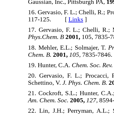
Gaussian, Inc., Pittsburgh PA,
19
16. Gervasio, F. L.; Chelli, R.; Pr
117-125. [
Links
]
17. Gervasio, F. L.; Chelli, R.;
Phys.Chem. B
2001,
105, 7835
18. Mehler, E.L.; Solmajer, T.
Pr
Chem. B.
2001,
105
, 7835-78
19. Hunter, C.A.
Chem. Soc. Rev.
20. Gervasio, F. L.; Procacci, P
Schettino, V.
J. Phys. Chem. B.
2
21. Cockroft, S.L.; Hunter, C.A.
Am. Chem. Soc.
2005,
127,
8594
22. Lin, J.H.; Perryman, A.L.