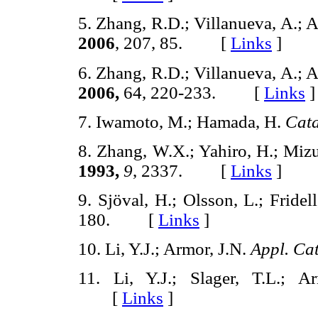
5. Zhang, R.D.; Villanueva, A.; 
2006
, 207, 85. [
Links
]
6. Zhang, R.D.; Villanueva, A.; 
2006,
64, 220-233. [
Links
]
7. Iwamoto, M.; Hamada, H.
Cata
8. Zhang, W.X.; Yahiro, H.; Miz
1993,
9
, 2337. [
Links
]
9. Sjöval, H.; Olsson, L.; Fridell
180. [
Links
]
10. Li, Y.J.; Armor, J.N.
Appl. Cat
11. Li, Y.J.; Slager, T.L.; 
[
Links
]