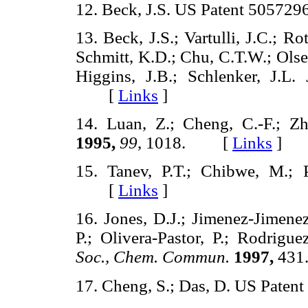
12. Beck, J.S. US Patent 505729
13. Beck, J.S.; Vartulli, J.C.; R
Schmitt, K.D.; Chu, C.T.W.; Olse
Higgins, J.B.; Schlenker, J.L.
[
Links
]
14. Luan, Z.; Cheng, C.-F.; Z
1995,
99
, 1018. [
Links
]
15. Tanev, P.T.; Chibwe, M.; 
[
Links
]
16. Jones, D.J.; Jimenez-Jimenez
P.; Olivera-Pastor, P.; Rodrigue
Soc., Chem. Commun.
1997,
43
17. Cheng, S.; Das, D. US Paten