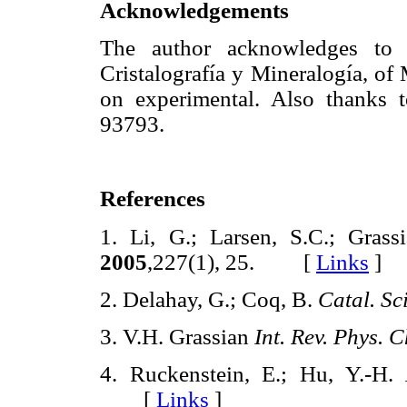
Acknowledgements
The author acknowledges to 
Cristalografía y Mineralogía, of
on experimental. Also thanks
93793.
References
1. Li, G.; Larsen, S.C.; Gras
2005
,227(1), 25. [
Links
]
2. Delahay, G.; Coq, B.
Catal. Sci
3. V.H. Grassian
Int. Rev. Phys. 
4. Ruckenstein, E.; Hu, Y.-H.
[
Links
]