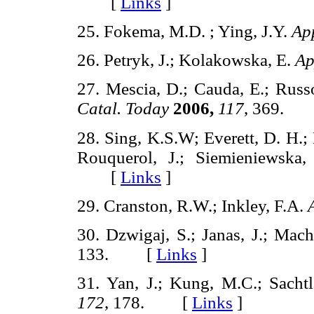
[
Links
]
25. Fokema, M.D. ; Ying, J.Y.
App
26. Petryk, J.; Kolakowska, E.
Ap
27. Mescia, D.; Cauda, E.; Russo
Catal. Today
2006,
117
, 369.
28. Sing, K.S.W; Everett, D. H.;
Rouquerol, J.; Siemieniewska
[
Links
]
29. Cranston, R.W.; Inkley, F.A.
30. Dzwigaj, S.; Janas, J.; Mac
133. [
Links
]
31. Yan, J.; Kung, M.C.; Sach
172
, 178. [
Links
]