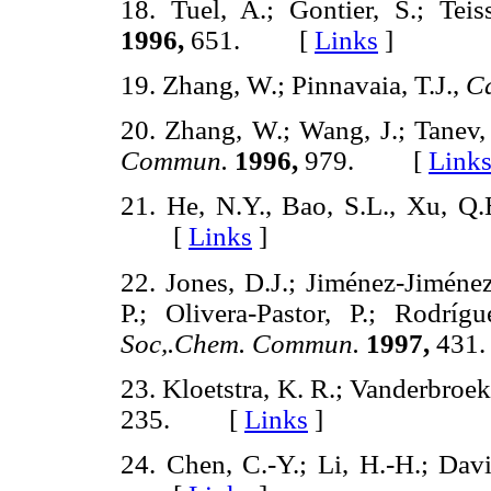
18. Tuel, A.; Gontier, S.; Teis
1996,
651. [
Links
]
19. Zhang, W.; Pinnavaia, T.J.,
Ca
20. Zhang, W.; Wang, J.; Tanev, 
Commun.
1996,
979. [
Link
21. He, N.Y., Bao, S.L., Xu, Q
[
Links
]
22. Jones, D.J.; Jiménez-Jiménez
P.; Olivera-Pastor, P.; Rodríg
Soc,.Chem. Commun.
1997,
43
23. Kloetstra, K. R.; Vanderbroe
235. [
Links
]
24. Chen, C.-Y.; Li, H.-H.; Dav