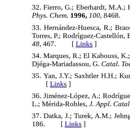
32. Fierro, G.; Eberhardt, M.A.;
Phys. Chem.
1996,
100
, 8468
33. Hernández-Huesca, R.; Braos-
Torres, P.; Rodríguez-Castellón,
48,
467. [
Links
]
34. Marques, R.; El Kabouss, K.; 
Djéga-Mariadassou, G.
Catal. To
35. Yan, J.Y.; Saxhtler H.H.; 
[
Links
]
36. Jiménez-López, A.; Rodríguez
L.; Mérida-Robles,
J. Appl. Catal
37. Datka, J.; Turek, A.M.; Jehn
186. [
Links
]