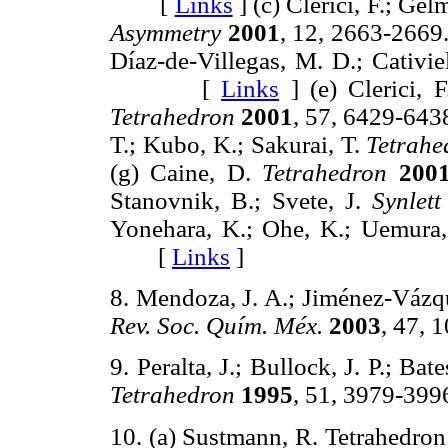
[
Links
]
(c) Clerici, F.; Gelm
Asymmetry
2001
, 12, 2663-2
Díaz-de-Villegas, M. D.; Cativie
[
Links
]
(e) Clerici, 
Tetrahedron
2001
, 57, 6429-
T.; Kubo, K.; Sakurai, T.
Tetrahe
(g) Caine, D.
Tetrahedron
200
Stanovnik, B.; Svete, J.
Synlett
Yonehara, K.; Ohe, K.; Uemura
[
Links
]
8. Mendoza, J. A.; Jiménez-Vázque
Rev. Soc. Quím. Méx.
2003
, 47,
9. Peralta, J.; Bullock, J. P.; Bat
Tetrahedron
1995
, 51, 3979-
10. (a) Sustmann, R. Tetrahed