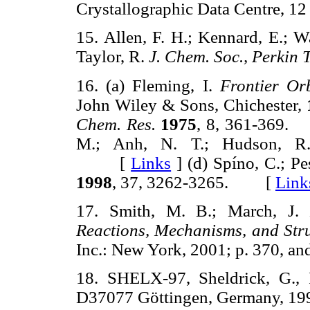
Crystallographic Data Centre, 
15. Allen, F. H.; Kennard, E.; W
Taylor, R.
J. Chem. Soc., Perkin 
16. (a) Fleming, I.
Frontier Or
John Wiley & Sons, Chichester,
Chem. Res.
1975
, 8, 361-36
M.; Anh, N. T.; Hudson, 
[
Links
]
(d) Spíno, C.; Pe
1998
, 37, 3262-3265. [
Link
17. Smith, M. B.; March, J.
M
Reactions, Mechanisms, and Str
Inc.: New York, 2001; p. 370, a
18. SHELX-97, Sheldrick, G., 
D37077 Göttingen, Germany, 19