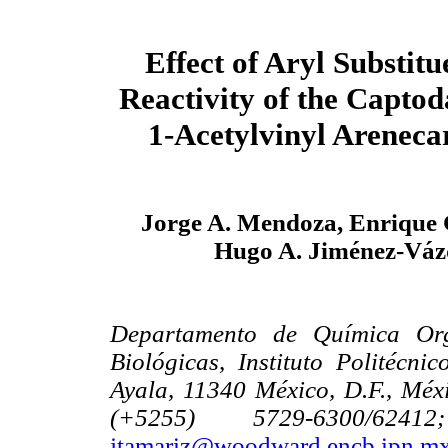
Effect of Aryl Substitu
Reactivity of the Captod
1-Acetylvinyl Areneca
Jorge A. Mendoza, Enrique 
Hugo A. Jiménez-Váz
Departamento de Química Org
Biológicas, Instituto Politécn
Ayala, 11340 México, D.F., Méx
(+5255) 5729-6300/624
jtamariz@woodward.encb.ipn.m