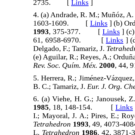
2735. [
Links
]
4. (a) Andrade, R. M.; Muñóz, A. 
1603-1609. [
Links
]
(b) Ord
1993
, 375-377. [
Links
]
(c)
61, 6958-6970. [
Links
]
(d
Delgado, F.; Tamariz, J.
Tetrahed
(e) Aguilar, R.; Reyes, A.; Orduña
Rev. Soc. Quím. Méx.
2000
, 44,
5. Herrera, R.; Jiménez-Vázquez,
B. C.; Tamariz, J.
Eur. J. Org. Ch
6. (a) Viehe, H. G.; Janousek, Z.
1985
, 18, 148-154. [
Links
I.; Mayoral, J. A.; Pires, E.; Ro
Tetrahedron
1993
, 49, 4073-
L.
Tetrahedron
1986
, 42, 38