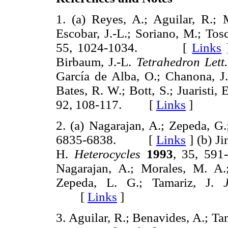
1. (a) Reyes, A.; Aguilar, R.;
Escobar, J.-L.; Soriano, M.; Tos
55, 1024-1034. [
Links
Birbaum, J.-L.
Tetrahedron Lett.
García de Alba, O.; Chanona, J.;
Bates, R. W.; Bott, S.; Juaristi, E
92, 108-117. [
Links
]
2. (a) Nagarajan, A.; Zepeda, G.
6835-6838. [
Links
]
(b) Ji
H.
Heterocycles
1993
, 35, 
Nagarajan, A.; Morales, M. A.
Zepeda, L. G.; Tamariz, J.
[
Links
]
3. Aguilar, R.; Benavides, A.; Ta