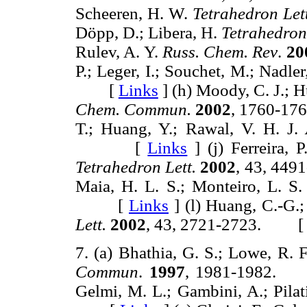
Scheeren, H. W.
Tetrahedron Lett
Döpp, D.; Libera, H.
Tetrahedron 
Rulev, A. Y.
Russ. Chem. Rev
.
20
P.; Leger, I.; Souchet, M.; Nadle
[
Links
]
(h) Moody, C. J.; H
Chem. Commun.
2002
, 1760-
T.; Huang, Y.; Rawal, V. H. J.
[
Links
]
(j) Ferreira, 
Tetrahedron Lett.
2002
, 43, 4
Maia, H. L. S.; Monteiro, L. S
[
Links
]
(l) Huang, C.-G.
Lett.
2002
, 43, 2721-2723. 
7. (a) Bhathia, G. S.; Lowe, R. F
Commun
.
1997
, 1981-198
Gelmi, M. L.; Gambini, A.; Pilat