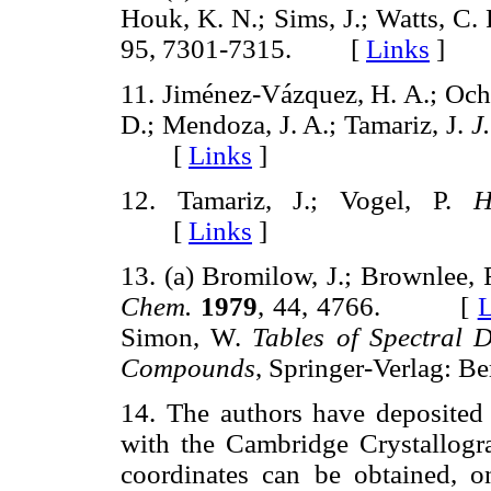
Houk, K. N.; Sims, J.; Watts, C. 
95, 7301-7315. [
Links
]
11. Jiménez-Vázquez, H. A.; Ocho
D.; Mendoza, J. A.; Tamariz, J.
J
[
Links
]
12. Tamariz, J.; Vogel, P.
H
[
Links
]
13. (a) Bromilow, J.; Brownlee, 
Chem.
1979
, 44, 4766. [
L
Simon, W.
Tables of Spectral 
Compounds
, Springer-Verlag:
14. The authors have deposited t
with the Cambridge Crystallog
coordinates can be obtained, o