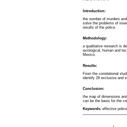
Introduction:
the number of murders and d
solve the problems of insec
results of the police.
Methodology:
a qualitative research is d
axiological, human and tech
Mexico.
Results:
From the correlational stud
identify 28 exclusive and e
Conclusion:
the map of dimensions and 
can be the basis for the c
Keywords:
effective polic