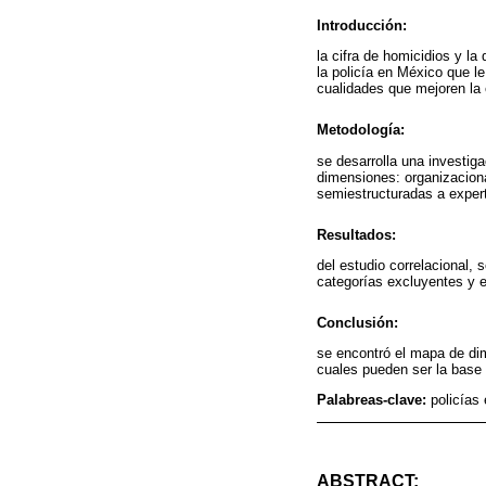
Introducción:
la cifra de homicidios y l
la policía en México que le
cualidades que mejoren la e
Metodología:
se desarrolla una investig
dimensiones: organizaciona
semiestructuradas a exper
Resultados:
del estudio correlacional, 
categorías excluyentes y e
Conclusión:
se encontró el mapa de dim
cuales pueden ser la base 
Palabreas-clave:
policías 
ABSTRACT: