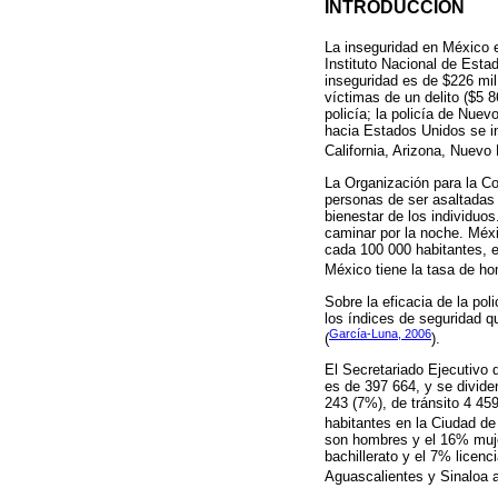
INTRODUCCIÓN
La inseguridad en México e
Instituto Nacional de Estad
inseguridad es de $226 mil
víctimas de un delito ($5 
policía; la policía de Nuev
hacia Estados Unidos se i
California, Arizona, Nuevo
La Organización para la Co
personas de ser asaltadas 
bienestar de los individuo
caminar por la noche. Méxi
cada 100 000 habitantes, e
México tiene la tasa de ho
Sobre la eficacia de la po
los índices de seguridad q
García-Luna, 2006
(
).
El Secretariado Ejecutivo
es de 397 664, y se divide
243 (7%), de tránsito 4 45
habitantes en la Ciudad de
son hombres y el 16% muje
bachillerato y el 7% lice
Aguascalientes y Sinaloa