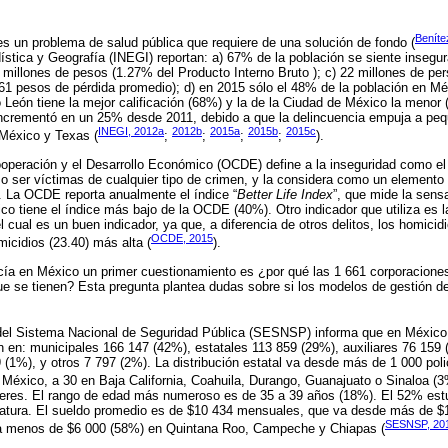
Beníte
s un problema de salud pública que requiere de una solución de fondo (
ística y Geografía (INEGI) reportan: a) 67% de la población se siente insegura
 millones de pesos (1.27% del Producto Interno Bruto ); c) 22 millones de pe
861 pesos de pérdida promedio); d) en 2015 sólo el 48% de la población en Mé
o León tiene la mejor calificación (68%) y la de la Ciudad de México la menor 
ncrementó en un 25% desde 2011, debido a que la delincuencia empuja a peq
INEGI, 2012a
2012b
2015a
2015b
2015c
 México y Texas (
;
;
;
;
).
operación y el Desarrollo Económico (OCDE) define a la inseguridad como el r
o ser víctimas de cualquier tipo de crimen, y la considera como un elemento b
s. La OCDE reporta anualmente el índice “
Better Life Index
”, que mide la sens
co tiene el índice más bajo de la OCDE (40%). Otro indicador que utiliza es l
l cual es un buen indicador, ya que, a diferencia de otros delitos, los homici
OCDE, 2015
micidios (23.40) más alta (
).
licía en México un primer cuestionamiento es ¿por qué las 1 661 corporacione
ue se tienen? Esta pregunta plantea dudas sobre si los modelos de gestión de 
 del Sistema Nacional de Seguridad Pública (SESNSP) informa que en México e
n en: municipales 166 147 (42%), estatales 113 859 (29%), auxiliares 76 159 
9 (1%), y otros 7 797 (2%). La distribución estatal va desde más de 1 000 pol
 México, a 30 en Baja California, Coahuila, Durango, Guanajuato o Sinaloa (3
res. El rango de edad más numeroso es de 35 a 39 años (18%). El 52% estu
nciatura. El sueldo promedio es de $10 434 mensuales, que va desde más de 
SESNSP, 20
 a menos de $6 000 (58%) en Quintana Roo, Campeche y Chiapas (