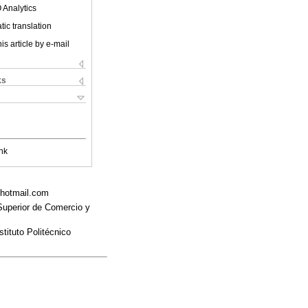
 Analytics
ic translation
is article by e-mail
ks
nk
@hotmail.com
 Superior de Comercio y
tituto Politécnico