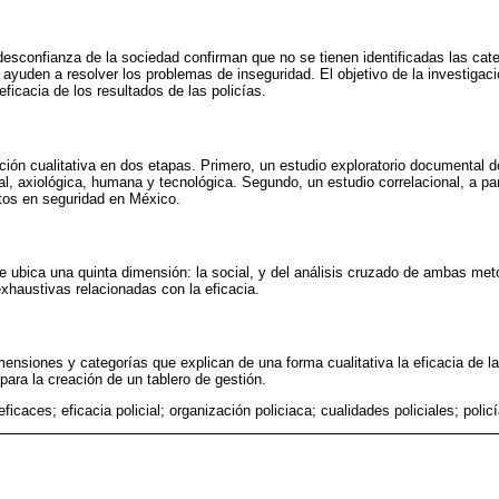
a desconfianza de la sociedad confirman que no se tienen identificadas las cat
 ayuden a resolver los problemas de inseguridad. El objetivo de la investigaci
ficacia de los resultados de las policías.
ación cualitativa en dos etapas. Primero, un estudio exploratorio documental d
l, axiológica, humana y tecnológica. Segundo, un estudio correlacional, a par
tos en seguridad en México.
se ubica una quinta dimensión: la social, y del análisis cruzado de ambas met
xhaustivas relacionadas con la eficacia.
ensiones y categorías que explican de una forma cualitativa la eficacia de la
para la creación de un tablero de gestión.
eficaces; eficacia policial; organización policiaca; cualidades policiales; poli