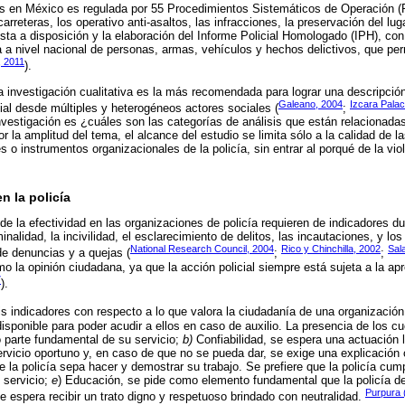
ías en México es regulada por 55 Procedimientos Sistemáticos de Operación (
 carreteras, los operativo anti-asaltos, las infracciones, la preservación del lu
sta a disposición y la elaboración del Informe Policial Homologado (IPH), co
 a nivel nacional de personas, armas, vehículos y hechos delictivos, que per
, 2011
).
la investigación cualitativa es la más recomendada para lograr una descripción
Galeano, 2004
Izcara Palac
ial desde múltiples y heterogéneos actores sociales (
;
nvestigación es ¿cuáles son las categorías de análisis que están relacionadas
or la amplitud del tema, el alcance del estudio se limita sólo a la calidad de l
 o instrumentos organizacionales de la policía, sin entrar al porqué de la vio
n la policía
e la efectividad en las organizaciones de policía requieren de indicadores du
nalidad, la incivilidad, el esclarecimiento de delitos, las incautaciones, y l
National Research Council, 2004
Rico y Chinchilla, 2002
Sal
de denuncias y a quejas (
;
;
o la opinión ciudadana, ya que la acción policial siempre está sujeta a la ap
7
).
s indicadores con respecto a lo que valora la ciudadanía de una organización
isponible para poder acudir a ellos en caso de auxilio. La presencia de los cu
 parte fundamental de su servicio;
b)
Confiabilidad, se espera una actuación l
ervicio oportuno y, en caso de que no se pueda dar, se exige una explicació
 la policía sepa hacer y demostrar su trabajo. Se prefiere que la policía cu
 servicio;
e
) Educación, se pide como elemento fundamental que la policía 
Purpura 
 espera recibir un trato digno y respetuoso brindado con neutralidad.