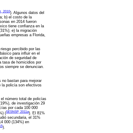
z, 2010
). Algunos datos del
; b) el costo de la
rsonas en 2014 fueron
xico tiene confianza en la
(31%); e) la migración
ueñas empresas a Florida,
iesgo percibido por las
ásico para influir en el
ación de seguridad de
a tasa de homicidios por
dios siempre se denuncian.
s no bastan para mejorar
la policía son efectivos
l número total de policías
(19%), de investigación 29
icías por cada 100 000
SESNSP, 2011a
%) (
). El 81%
dió secundaria, el 31%
$14 000 (134%) en
15
).