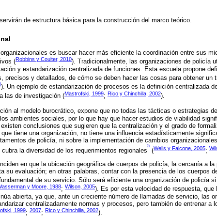
ervirán de estructura básica para la construcción del marco teórico.
nal
s organizacionales es buscar hacer más eficiente la coordinación entre sus mi
Robbins y Coulter, 2010
ivos (
). Tradicionalmente, las organizaciones de policía u
ización y estandarización centralizada de funciones. Esta escuela propone def
s, precisos y detallados, de cómo se deben hacer las cosas para obtener un tr
4
). Un ejemplo de estandarización de procesos es la definición centralizada d
Mastrofski, 1999
Rico y Chinchilla, 2002
a las de investigación (
;
).
ición al modelo burocrático, expone que no todas las tácticas o estrategias d
los ambientes sociales, por lo que hay que hacer estudios de viabilidad signi
, existen conclusiones que sugieren que la centralización y el grado de formal
ue tiene una organización, no tiene una influencia estadísticamente significa
rtamentos de policía, ni sobre la implementación de cambios organizacional
5
Wells y Falcone, 2005
Wil
 cubra la diversidad de los requerimientos regionales
(
;
ciden en que la ubicación geográfica de cuerpos de policía, la cercanía a la 
 su evaluación; en otras palabras, contar con la presencia de los cuerpos de 
undamental de su servicio. Sólo será eficiente una organización de policía si 
asserman y Moore, 1988
Wilson, 2005
;
). Es por esta velocidad de respuesta, que 
inúa abierta, ya que, ante un creciente número de llamadas de servicio, las o
andarizar centralizadamente normas y procesos, pero también de entrenar a los
ofski, 1999
2007
Rico y Chinchilla, 2002
;
;
).