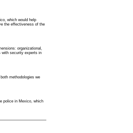
xico, which would help
ve the effectiveness of the
mensions: organizational,
 with security experts in
of both methodologies we
he police in Mexico, which