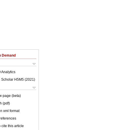
on Demand
 Analytics
 Scholar H5M5 (
2021
)
w page (beta)
h (pdf)
 in xml format
 references
cite this article