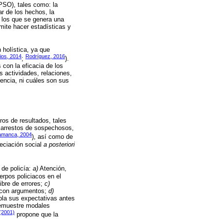
PSO), tales como: la
gar de los hechos, la
n los que se genera una
mite hacer estadísticas y
 holística, ya que
ios, 2014
Rodríguez, 2016
;
).
 con la eficacia de los
as actividades, relaciones,
lencia, ni cuáles son sus
ros de resultados, tales
os arrestos de sospechosos,
amanca, 2004
), así como de
reciación social
a posteriori
 de policía:
a)
Atención,
erpos policiacos en el
ibre de errores;
c)
n con argumentos;
d)
mpla sus expectativas antes
demuestre modales
(2001)
propone que la