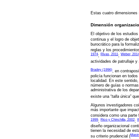
Estas cuatro dimensiones s
Dimensión organizacio
El objetivo de los estudio
continua y el logro de objet
burocrático para la formal
reglas y los procedimiento
1974
Rivas, 2011
Weber, 201
;
;
actividades de patrullaje y 
Bradey (1996)
, en contrapos
policía funcionan en todos 
localidad. En este sentido
número de guías o normas q
administrativa de los depa
existe una “
talla única
” que
Algunos investigadores coin
más importante que impacta
considera como una parte f
1999
Rico y Chinchilla, 2002
W
;
;
diseño organizacional cont
tienen la necesidad de est
Mastr
su criterio prudencial (