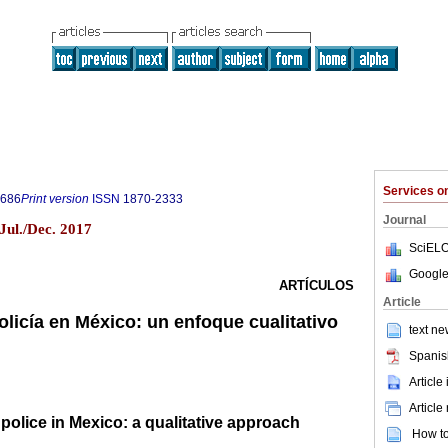
Services 
0686
Print version
ISSN
1870-2333
Journal
 Jul./Dec. 2017
SciELO
Google
ARTÍCULOS
Article
policía en México: un enfoque cualitativo
text ne
Spanis
Article
Article
 police in Mexico: a qualitative approach
How to 