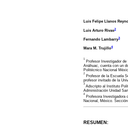
Luis Felipe Llanos Reyn
2
Luis Arturo Rivas
3
Fernando Lambarry
4
Mara M. Trujillo
1
Profesor Investigador de
Anáhuac, cuenta con un doc
Politécnico Nacional Méxi
2
Profesor de la Escuela S
profesor invitado de la Un
3
Adscripto al Instituto Po
Administración Unidad Sa
4
Profesora Investigadora d
Nacional, México. Sección
RESUMEN: