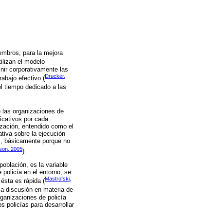
embros, para la mejora
tilizan el modelo
inir corporativamente las
Drucker,
abajo efectivo (
el tiempo dedicado a las
e las organizaciones de
ficativos por cada
ización, entendido como el
tiva sobre la ejecución
es, básicamente porque no
son, 2005
).
población, es la variable
policía en el entorno, se
Mastrofski,
ésta es rápida (
la discusión en materia de
rganizaciones de policía
 policías para desarrollar