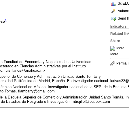
SciELO
Automat
Send th
1
oso
Indicators
Related lin
Share
More
More
 la Facultad de Economía y Negocios de la Universidad
Permali
torado en Ciencias Administrativas por el Instituto
co. luis.llanos@anahuac.mx
uperior de Comercio y Administración Unidad Santo Tomás y
iversidad Politécnica de Madrid, España. Es investigador nacional. larivas33
litécnico Nacional de México. Investigador nacional de la SEPI de la Escuela
nto Tomás. flambarry@gmail.com
e la Escuela Superior de Comercio y Administración Unidad Santo Tomás, Ins
 de Estudios de Posgrado e Investigación. mtrujillof@outlook.com