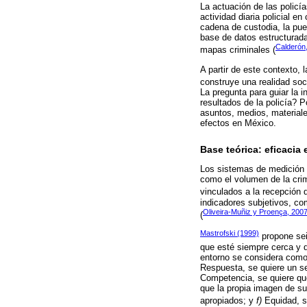
La actuación de las polic
actividad diaria policial en
cadena de custodia, la pue
base de datos estructurada
Calderón
mapas criminales (
A partir de este contexto, 
construye una realidad soc
La pregunta para guiar la i
resultados de la policía? P
asuntos, medios, materiales
efectos en México.
Base teórica: eficacia e
Los sistemas de medición d
como el volumen de la crimi
vinculados a la recepción 
indicadores subjetivos, com
Oliveira-Muñiz y Proença, 200
(
Mastrofski (1999)
propone sei
que esté siempre cerca y d
entorno se considera como
Respuesta, se quiere un s
Competencia, se quiere que
que la propia imagen de su
apropiados; y
f)
Equidad, se