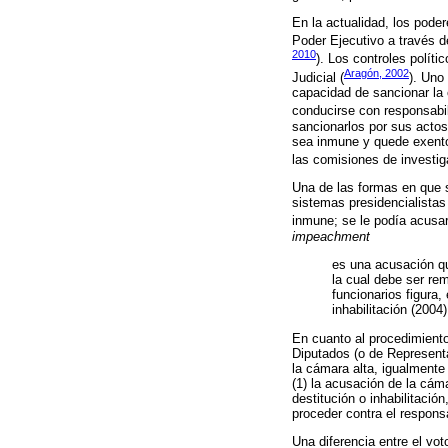
En la actualidad, los poder
Poder Ejecutivo a través de
2010
). Los controles políti
Aragón, 2002
Judicial (
). Uno 
capacidad de sancionar la 
conducirse con responsabil
sancionarlos por sus actos
sea inmune y quede exento 
las comisiones de investig
Una de las formas en que se
sistemas presidencialistas 
inmune; se le podía acusar
impeachment
es una acusación qu
la cual debe ser rem
funcionarios figura
inhabilitación (2004)
En cuanto al procedimient
Diputados (o de Representa
la cámara alta, igualment
(1) la acusación de la cáma
destitución o inhabilitación
proceder contra el respons
Una diferencia entre el vo