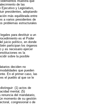
procedimientos muestra que
alecimiento de las
 Ejecutivo y Legislativo,
ituir presidentes, adoptando
lación más equilibrada entre
es a varios presidentes de
los problemas estructurales
egales para destituir a un
rocedimiento es el Poder
l juicio político, en donde
bién participan los órganos
o y es necesario ejercer
nstituciones es la
idir sobre la posible
datarios deciden no
res modalidades que pueden
ente. En el primer caso, las
es el pueblo al que se le
stinguir: (1) actos de
acidad mental, (5)
a renuncia del mandatario,
lgún momento de su gestión
ectoral, congresional o de