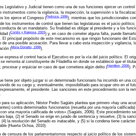
es Legislativo y Judicial tienen como una de sus funciones ejercer un control
 instrumentos como la vigilancia, la inspección, la supervisión o la fiscalizac
Pedroza, 1996
cos los ejerce el Congreso (
), mientras que los jurisdiccionales c
de los instrumentos de control que tienen las legislaturas es el juicio político;
conducta de un mandatario. Su finalidad es obligar al presidente y a los func
Cortés y Raigosa, 2003
idad (
) y, en caso de cometer alguna falta, puede llamarl
. El principal propósito de este mecanismo es que ningún funcionario del Estad
de una posible acusación. Para llevar a cabo esta inspección y vigilancia,
Mora-Donatto, 1998
ación (
).
 expresa el control hacia el Ejecutivo es por la vía del juicio político. El ori
se remonta al constituyente de Filadelfia en donde se estableció que el titula
Hamilton, 2006
, procesar y enjuiciar en caso de que cometiera algún delito (
). 
e tiene por objeto juzgar si un determinado funcionario ha incurrido en una co
ovido de su cargo y, eventualmente, imposibilitado para ocupar otro en el fut
, expresamente, el presidente. Las sanciones en este procedimiento son la re
.
o para su aplicación, Néstor Pedro Sagüés plantea que primero «hay una acu
ntes) contra determinados funcionarios (resuelta por una mayoría calificada) 
e con una mayoría calificada de votos» (Sagüés, 2006). Este procedimiento 
ra baja, (2) el Senado se erige en jurado de sentencia y resuelve, (3) la sanc
, (4) la resolución del Senado es inatacable, y (5) si la condena tiene carácter 
able (Huerta Ochoa, 2010).
to de censura de los parlamentarismos respecto al juicio político de los siste