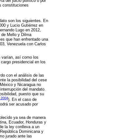
 del juicio político o por
s constituciones
dato son los siguientes. En
00 y Lucio Gutiérrez en
Fernando Lugo en 2012,
 de Mello y Dilma
ses que han enfrentado una
003, Venezuela con Carlos
 varían, así como los
 cargo presidencial en los
do con el análisis de las
te la posibilidad del cese
e México y Nicaragua no
interrupción del mandato.
posibilidad, puesto que su
 2004
). En el caso de
 podrá ser acusado por
ablecido ya sea de manera
ntina, Ecuador, Honduras y
e la ley conlleva a un
 República Dominicana y
mo jurado ante las