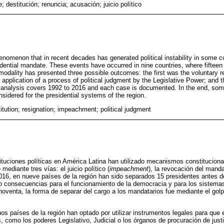
; destitución; renuncia; acusación; juicio político
nomenon that in recent decades has generated political instability in some co
esidential mandate. These events have occurred in nine countries, where fiftee
modality has presented three possible outcomes: the first was the voluntary re
application of a process of political judgment by the Legislative Power; and t
f analysis covers 1992 to 2016 and each case is documented. In the end, som
sidered for the presidential systems of the region.
itution; resignation; impeachment; political judgment
tituciones políticas en América Latina han utilizado mecanismos constitucion
 mediante tres vías: el juicio político (
impeachment
), la revocación del manda
016, en nueve países de la región han sido separados 15 presidentes antes 
 consecuencias para el funcionamiento de la democracia y para los sistemas
noventa, la forma de separar del cargo a los mandatarios fue mediante el gol
unos países de la región han optado por utilizar instrumentos legales para que
, como los poderes Legislativo, Judicial o los órganos de procuración de justic