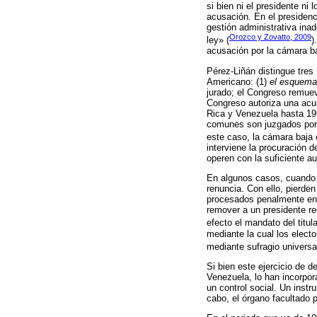
si bien ni el presidente n
acusación
.
En el presidenc
gestión administrativa ina
Orozco y Zovatto, 2009
ley» (
)
acusación por la cámara ba
Pérez-Liñán distingue tres
Americano: (1)
el esquema 
jurado; el Congreso remuev
Congreso autoriza una acu
Rica y Venezuela hasta 19
comunes son juzgados por l
este caso, la cámara baja 
interviene la procuración d
operen con la suficiente a
En algunos casos, cuando l
renuncia. Con ello, pierde
procesados penalmente en c
remover a un presidente re
efecto el mandato del titul
mediante la cual los elect
mediante sufragio universa
Si bien este ejercicio de 
Venezuela, lo han incorpor
un control social. Un instr
cabo, el órgano facultado 