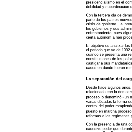
presidencialismo en el con
debilidad y subordinación d
Con la tercera ola de demo
parte de los países nuevos
crisis de gobierno. La int
los gobiernos y sus admini
enfrentamiento, pues algun
cierta autonomía han proce
El objetivo es analizar las
el periodo que va de 1992 
cuando se presenta una rem
constituciones de los paíse
castigar a sus mandatario
casos en donde fueron remo
La separación del carg
Desde hace algunos años, 
relacionado con la democrac
proceso lo denominó «un nu
varias décadas la forma de
control del poder rompiend
puesto en marcha procesos 
reformas a los regímenes po
Con la presencia de una op
excesivo poder que durante