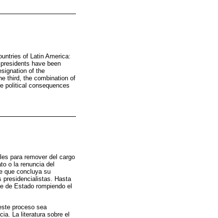
untries of Latin America:
n presidents have been
signation of the
he third, the combination of
e political consequences
ales para remover del cargo
to o la renuncia del
de que concluya su
 presidencialistas. Hasta
pe de Estado rompiendo el
 este proceso sea
ia. La literatura sobre el