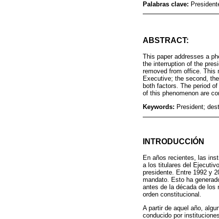
Palabras clave:
Presidente
ABSTRACT:
This paper addresses a phe
the interruption of the pr
removed from office. This 
Executive; the second, the 
both factors. The period o
of this phenomenon are con
Keywords:
President; dest
INTRODUCCIÓN
En años recientes, las ins
a los titulares del Ejecutivo
presidente. Entre 1992 y 2
mandato. Esto ha generado
antes de la década de los 
orden constitucional.
A partir de aquel año, alg
conducido por instituciones