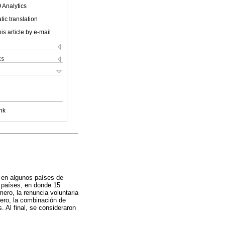
 Analytics
ic translation
is article by e-mail
ks
nk
a en algunos países de
e países, en donde 15
ero, la renuncia voluntaria
rcero, la combinación de
 Al final, se consideraron