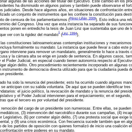
cionar algunas de las acciones del titular del Ejecutivo. Este cambio en los 
residentes ha disminuido en algunos países y también puede observarse el fort
nos judiciales. Desde hace algunos años, en situaciones de confrontación entre
ilizado un conjunto de instrumentos que les confiere la constitución para dest
Pérez-Liñán, 2009
oto de censura de los parlamentarismos (
). Esto indica una re
dominio del Congreso. Una vez que esta instancia ha separado de sus funcion
ientos ponen en entredicho la tesis de Juan Linz que sustentaba que uno de 
1
Linz, 1994
 que ver con la rigidez del mandato
(
).
 las constituciones latinoamericanas contemplan instituciones y mecanismos l
oncluya formalmente su mandato. La instancia que puede llevar a cabo este p
rgano interviene para remover un mandatario, generalmente lo hace a través de
cusa y la cámara alta se erige en jurado de sentencia. En algunos casos, tam
 y el Poder Judicial, en especial cuando tienen autonomía respecto al Ejecutiv
igar algún delito. Otro procedimiento recientemente incorporado en algunas co
 instrumento de democracia directa utilizado para que la ciudadanía pueda dec
un presidente.
ado ha sido la renuncia del presidente; esto ha ocurrido cuando algunos man
o y se anticipan con su salida voluntaria. De aquí que se pueden identificar t
datarios: el juicio político, la revocación de mandato y la renuncia del presid
lativo y el Poder Judicial intervienen para el enjuiciamiento; en el segundo, 
ras que el tercero es por voluntad del presidente.
remoción del cargo de un presidente son numerosas. Entre ellas, se pueden di
 mediáticos, (3) intervención del narcotráfico durante sus campañas, (4) incap
 Legislativo, (6) por cometer algún delito, (7) una protesta social que exige l
mental, y (9) una crisis económica. Con frecuencia sucede también que en a
o de los partidos de oposición con quienes formalizó de inicio una coalición el
 confrontación entre poderes en su mandato.