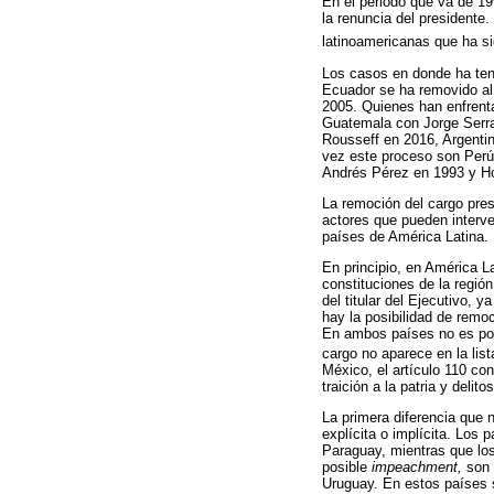
En el periodo que va de 19
la renuncia del presidente.
latinoamericanas que ha si
Los casos en donde ha teni
Ecuador se ha removido al
2005. Quienes han enfrent
Guatemala con Jorge Serra
Rousseff en 2016, Argenti
vez este proceso son Perú
Andrés Pérez en 1993 y H
La remoción del cargo pres
actores que pueden interven
países de América Latina.
En principio, en América L
constituciones de la regió
del titular del Ejecutivo, 
hay la posibilidad de remo
En ambos países no es posib
cargo no aparece en la list
México, el artículo 110 co
traición a la patria y deli
La primera diferencia que 
explícita o implícita. Los
Paraguay, mientras que los
posible
impeachment,
son 
Uruguay. En estos países s