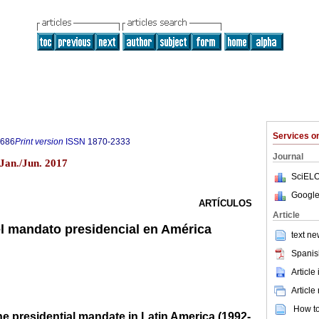
Services 
0686
Print version
ISSN
1870-2333
Journal
 Jan./Jun. 2017
SciELO
Google
ARTÍCULOS
Article
el mandato presidencial en América
text ne
Spanis
Article
Article
How to 
the presidential mandate in Latin America (1992-