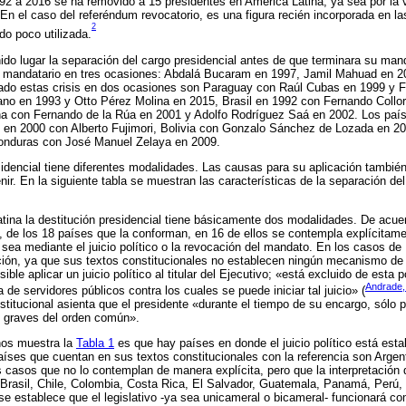
92 a 2016 se ha removido a 15 presidentes en América Latina, ya sea por la vía
 En el caso del referéndum revocatorio, es una figura recién incorporada en la
2
do poco utilizada.
do lugar la separación del cargo presidencial antes de que terminara su man
 mandatario en tres ocasiones: Abdalá Bucaram en 1997, Jamil Mahuad en 20
ado estas crisis en dos ocasiones son Paraguay con Raúl Cubas en 1999 y 
no en 1993 y Otto Pérez Molina en 2015, Brasil en 1992 con Fernando Collor
na con Fernando de la Rúa en 2001 y Adolfo Rodríguez Saá en 2002. Los paí
 en 2000 con Alberto Fujimori, Bolivia con Gonzalo Sánchez de Lozada en 2
onduras con José Manuel Zelaya en 2009.
idencial tiene diferentes modalidades. Las causas para su aplicación también
ir. En la siguiente tabla se muestran las características de la separación del
atina la destitución presidencial tiene básicamente dos modalidades. De acuer
n, de los 18 países que la conforman, en 16 de ellos se contempla explícitamen
ya sea mediante el juicio político o la revocación del mandato. En los casos d
ción, ya que sus textos constitucionales no establecen ningún mecanismo de 
le aplicar un juicio político al titular del Ejecutivo; «está excluido de esta 
Andrade,
a de servidores públicos contra los cuales se puede iniciar tal juicio» (
nstitucional asienta que el presidente «durante el tiempo de su encargo, sólo
tos graves del orden común».
nos muestra la
Tabla 1
es que hay países en donde el juicio político está est
 países que cuentan en sus textos constitucionales con la referencia son Arge
 casos que no lo contemplan de manera explícita, pero que la interpretación d
Brasil, Chile, Colombia, Costa Rica, El Salvador, Guatemala, Panamá, Perú,
e establece que el legislativo -ya sea unicameral o bicameral- funcionará co