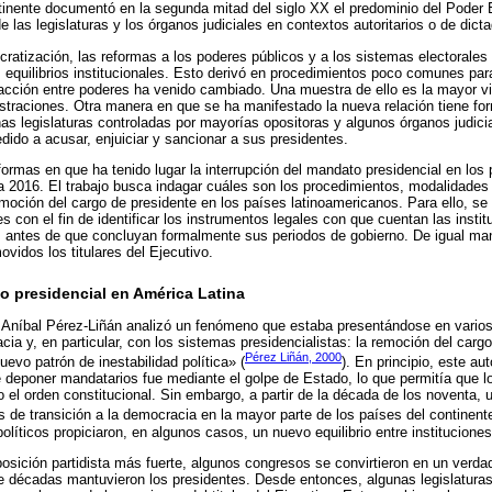
tinente documentó en la segunda mitad del siglo XX el predominio del Poder 
e las legislaturas y los órganos judiciales en contextos autoritarios o de dict
cratización, las reformas a los poderes públicos y a los sistemas electorales
 equilibrios institucionales. Esto derivó en procedimientos poco comunes para
eracción entre poderes ha venido cambiado. Una muestra de ello es la mayor vi
straciones. Otra manera en que se ha manifestado la nueva relación tiene fo
as legislaturas controladas por mayorías opositoras y algunos órganos judici
dido a acusar, enjuiciar y sancionar a sus presidentes.
 formas en que ha tenido lugar la interrupción del mandato presidencial en lo
a 2016. El trabajo busca indagar cuáles son los procedimientos, modalidades 
oción del cargo de presidente en los países latinoamericanos. Para ello, se 
s con el fin de identificar los instrumentos legales con que cuentan las instit
s antes de que concluyan formalmente sus periodos de gobierno. De igual ma
vidos los titulares del Ejecutivo.
o presidencial en América Latina
Aníbal Pérez-Liñán analizó un fenómeno que estaba presentándose en varios
ia y, en particular, con los sistemas presidencialistas: la remoción del cargo
Pérez Liñán, 2000
evo patrón de inestabilidad política» (
). En principio, este au
 deponer mandatarios fue mediante el golpe de Estado, lo que permitía que lo
o el orden constitucional. Sin embargo, a partir de la década de los noventa,
de transición a la democracia en la mayor parte de los países del continente
líticos propiciaron, en algunos casos, un nuevo equilibrio entre instituciones
osición partidista más fuerte, algunos congresos se convirtieron en un verda
 décadas mantuvieron los presidentes. Desde entonces, algunas legislaturas h