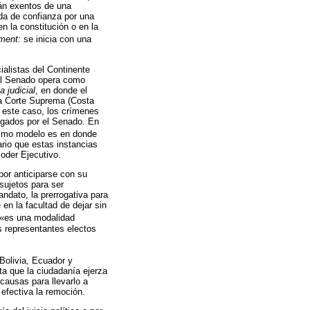
tán exentos de una
da de confianza por una
n la constitución o en la
ment:
se inicia con una
ialistas del Continente
 el Senado opera como
 judicial
, en donde el
la Corte Suprema (Costa
 este caso, los crímenes
zgados por el Senado. En
ltimo modelo es en donde
ario que estas instancias
oder Ejecutivo.
por anticiparse con su
sujetos para ser
ndato, la prerrogativa para
en la facultad de dejar sin
 «es una modalidad
s representantes electos
Bolivia, Ecuador y
ta que la ciudadanía ejerza
 causas para llevarlo a
efectiva la remoción.