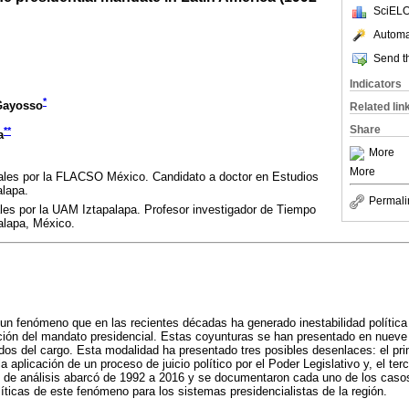
SciELO
Automat
Send th
Indicators
*
Gayosso
Related lin
Share
**
a
More
More
ales por la FLACSO México. Candidato a doctor en Estudios
alapa.
Permali
les por la UAM Iztapalapa. Profesor investigador de Tiempo
alapa, México.
 un fenómeno que en las recientes décadas ha generado inestabilidad polític
pción del mandato presidencial. Estas coyunturas se han presentado en nuev
os del cargo. Esta modalidad ha presentado tres posibles desenlaces: el prim
la aplicación de un proceso de juicio político por el Poder Legislativo y, el te
 de análisis abarcó de 1992 a 2016 y se documentaron cada uno de los casos.
ticas de este fenómeno para los sistemas presidencialistas de la región.