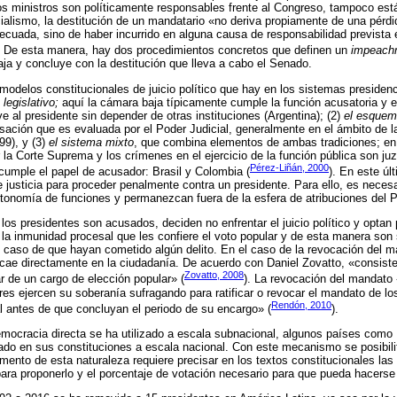
i los ministros son políticamente responsables frente al Congreso, tampoco es
ialismo, la destitución de un mandatario «no deriva propiamente de una pérdi
decuada, sino de haber incurrido en alguna causa de responsabilidad prevista e
. De esta manera, hay dos procedimientos concretos que definen un
impeach
ja y concluye con la destitución que lleva a cabo el Senado.
 modelos constitucionales de juicio político que hay en los sistemas presidenc
legislativo;
aquí la cámara baja típicamente cumple la función acusatoria y
e al presidente sin depender de otras instituciones (Argentina); (2)
el esquema
sación que es evaluada por el Poder Judicial, generalmente en el ámbito de 
99), y (3)
el sistema mixto
, que combina elementos de ambas tradiciones; en
a Corte Suprema y los crímenes en el ejercicio de la función pública son ju
Pérez-Liñán, 2000
cumple el papel de acusador: Brasil y Colombia (
). En este ú
e justicia para proceder penalmente contra un presidente. Para ello, es neces
utonomía de funciones y permanezcan fuera de la esfera de atribuciones del P
os presidentes son acusados, deciden no enfrentar el juicio político y optan 
n la inmunidad procesal que les confiere el voto popular y de esta manera son 
aso de que hayan cometido algún delito. En el caso de la revocación del ma
cae directamente en la ciudadanía. De acuerdo con Daniel Zovatto, «consiste 
Zovatto, 2008
ar de un cargo de elección popular» (
). La revocación del mandato
ores ejercen su soberanía sufragando para ratificar o revocar el mandato de lo
Rendón, 2010
l antes de que concluyan el periodo de su encargo» (
).
democracia directa se ha utilizado a escala subnacional, algunos países como 
ado en sus constituciones a escala nacional. Con este mecanismo se posibili
umento de esta naturaleza requiere precisar en los textos constitucionales las
para proponerlo y el porcentaje de votación necesario para que pueda hacerse 