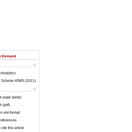
on Demand
 Analytics
 Scholar H5M5 (
2021
)
w page (beta)
h (pdf)
 in xml format
 references
cite this article