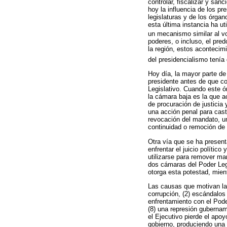
controlar, fiscalizar y san
hoy la influencia de los p
legislaturas y de los órga
esta última instancia ha ut
un mecanismo similar al v
poderes, o incluso, el pre
la región, estos acontecim
del presidencialismo tenía
Hoy día, la mayor parte de
presidente antes de que c
Legislativo. Cuando este ó
la cámara baja es la que a
de procuración de justicia
una acción penal para cast
revocación del mandato, un
continuidad o remoción de 
Otra vía que se ha present
enfrentar el juicio polític
utilizarse para remover man
dos cámaras del Poder Legis
otorga esta potestad, mient
Las causas que motivan la 
corrupción, (2) escándalos
enfrentamiento con el Poder
(8) una represión guberna
el Ejecutivo pierde el apoy
gobierno, produciendo una