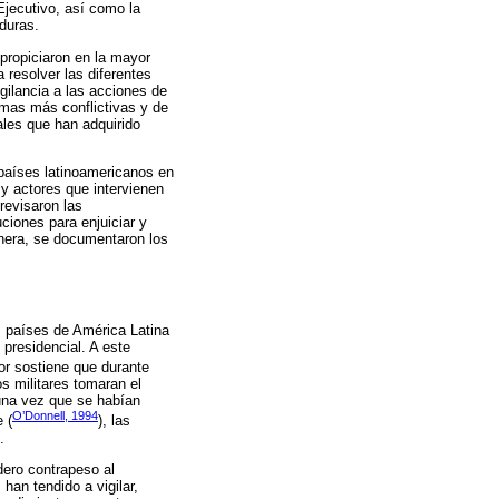
Ejecutivo, así como la
aduras.
 propiciaron en la mayor
 resolver las diferentes
gilancia a las acciones de
rmas más conflictivas y de
ales que han adquirido
s países latinoamericanos en
y actores que intervienen
revisaron las
uciones para enjuiciar y
nera, se documentaron los
 países de América Latina
 presidencial. A este
tor sostiene que durante
s militares tomaran el
 una vez que se habían
O’Donnell, 1994
 (
), las
.
dero contrapeso al
an tendido a vigilar,