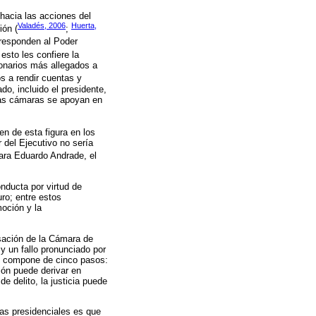
 hacia las acciones del
Valadés, 2006
Huerta,
ión (
;
orresponden al Poder
 esto les confiere la
ionarios más allegados a
os a rendir cuentas y
o, incluido el presidente,
 las cámaras se apoyan en
gen de esta figura en los
r del Ejecutivo no sería
Para Eduardo Andrade, el
nducta por virtud de
uro; entre estos
moción y la
sación de la Cámara de
y un fallo pronunciado por
se compone de cinco pasos:
ión puede derivar en
de delito, la justicia puede
mas presidenciales es que