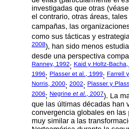
investigadas que otras (véase,
el contrario, otras áreas, tal
campañas, las organizacione
como sus tácticas y estrategia
2008
), han sido menos estudia
desde una perspectiva compa
Ranney, 1992
Kaid y Holtz-Bacha
;
1996
Plasser et al., 1999
Farrell
;
;
Norris, 2000
2002
Plasser y Plas
;
;
2006
Negrine
et al
., 2007
;
). La m
que las últimas décadas han 
convergencia globales en las
muy similar a las transforma