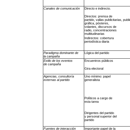
Canales de comunicación
Directo e indirecto.
Directos: prensa de
partido, vallas publicitarias, publ
gráfica, pósteres,
volantes, discursos de
radio, concentraciones
multitudinarias
Indirectos: cobertura
periodística diaria
Paradigma dominante de
Lógica del partido
la campaña
Estilo de los eventos
Encuentros públicos
de campaña
Gira electoral
Agencias, consultoría
Uno mínimo: papel
externas al partido
generalista
Políticos a cargo de
esta tarea
Dirigentes del partido
y personal superior del
partido
Fuentes de interacción
Importante papel de la