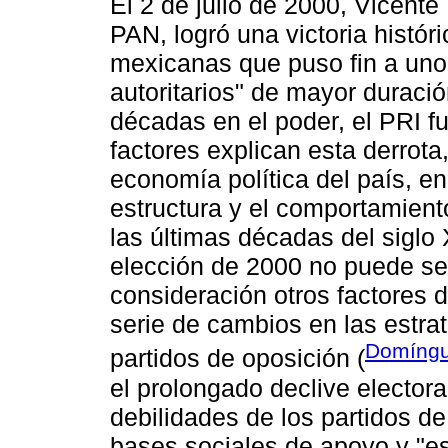
El 2 de julio de 2000, Vicente
PAN, logró una victoria histór
mexicanas que puso fin a uno
autoritarios" de mayor duraci
décadas en el poder, el PRI f
factores explican esta derrot
economía política del país, en 
estructura y el comportamient
las últimas décadas del siglo 
elección de 2000 no puede se
consideración otros factores 
serie de cambios en las estra
Domíngu
partidos de oposición (
el prolongado declive electora
debilidades de los partidos de
bases sociales de apoyo y "e