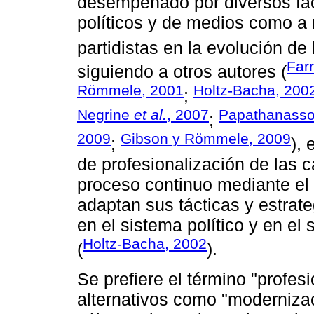
desempeñado por diversos fact
políticos y de medios como a 
partidistas en la evolución d
Farr
siguiendo a otros autores (
Römmele, 2001
Holtz-Bacha, 200
;
Negrine
et al.
, 2007
Papathanass
;
2009
Gibson y Römmele, 2009
;
),
de profesionalización de las
proceso continuo mediante el 
adaptan sus tácticas y estrat
en el sistema político y en e
Holtz-Bacha, 2002
(
).
Se prefiere el término "profes
alternativos como "moderniza