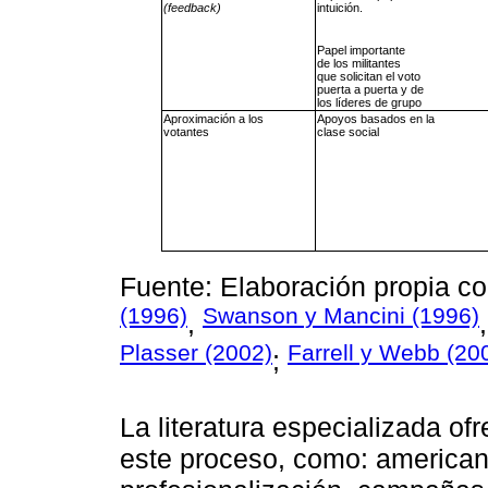
(feedback)
intuición.
Papel importante
de los militantes
que solicitan el voto
puerta a puerta y de
los líderes de grupo
Aproximación a los
Apoyos basados en la
votantes
clase social
Fuente: Elaboración propia c
(1996)
Swanson y Mancini (1996)
,
Plasser (2002)
Farrell y Webb (20
;
La literatura especializada of
este proceso, como: american