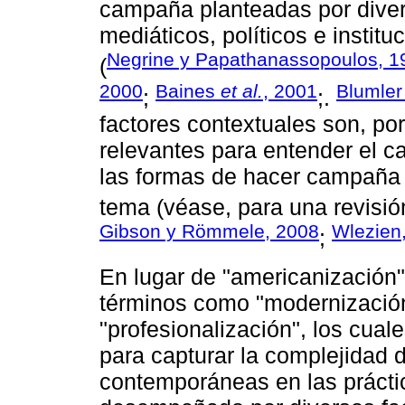
campaña planteadas por divers
mediáticos, políticos e instit
Negrine y Papathanassopoulos, 1
(
2000
Baines
et al.
, 2001
Blumler
;
;.
factores contextuales son, por
relevantes para entender el ca
las formas de hacer campaña e
tema (véase, para una revisió
Gibson y Römmele, 2008
Wlezien
;
En lugar de "americanización"
términos como "modernización"
"profesionalización", los cu
para capturar la complejidad 
contemporáneas en las prácti