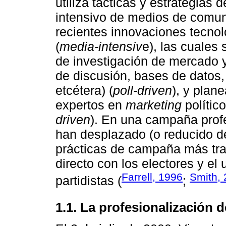
utiliza tácticas y estrategias 
intensivo de medios de comun
recientes innovaciones tecnoló
(
media-intensiv
e), las cuales
de investigación de mercado y
de discusión, bases de datos, 
etcétera) (
poll-driven
), y plan
expertos en
marketing
polític
driven
). En una campaña prof
han desplazado (o reducido d
prácticas de campaña más tra
directo con los electores y el
Farrell, 1996
Smith,
partidistas (
;
1.1. La profesionalización