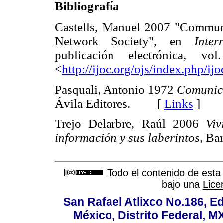
Bibliografía
Castells, Manuel 2007 "Communi
Network Society", en
Inte
publicación electrónica, v
<
http://ijoc.org/ojs/index.php/ij
Pasquali, Antonio 1972
Comunica
Ávila Editores. [
Links
]
Trejo Delarbre, Raúl 2006
Vi
información y sus laberintos,
Bar
Todo el contenido de esta 
bajo una
Lice
San Rafael Atlixco No.186, Edi
México, Distrito Federal, M