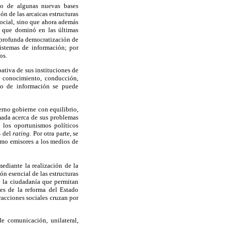
to de algunas nuevas bases
ón de las arcaicas estructuras
ocial, sino que ahora además
al que dominó en las últimas
a profunda democratización de
sistemas de información; por
os.
ativa de sus instituciones de
e conocimiento, conducción,
co de información se puede
rno gobierne con equilibrio,
mada acerca de sus problemas
 los oportunismos políticos
s del
rating.
Por otra parte, se
omo emisores a los medios de
diante la realización de la
n esencial de las estructuras
 y la ciudadanía que permitan
les de la reforma del Estado
acciones sociales cruzan por
e comunicación, unilateral,