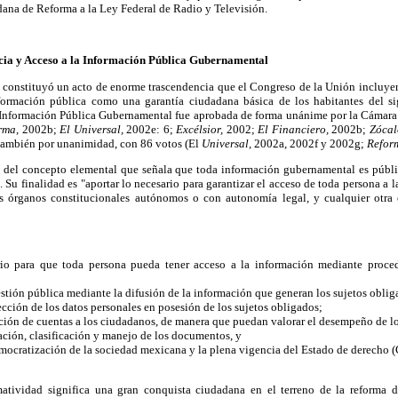
dana de Reforma a la Ley Federal de Radio y Televisión.
cia y Acceso a la Información Pública Gubernamental
, constituyó un acto de enorme trascendencia que el Congreso de la Unión incluyer
formación pública como una garantía ciudadana básica de los habitantes del s
 Información Pública Gubernamental fue aprobada de forma unánime por la Cámar
rma,
2002b;
El Universal,
2002e: 6;
Excélsior,
2002;
El Financiero,
2002b;
Zócal
, también por unanimidad, con 86 votos (El
Universal,
2002a, 2002f y 2002g;
Refor
ió del concepto elemental que señala que toda información gubernamental es públic
. Su finalidad es "aportar lo necesario para garantizar el acceso de toda persona a 
os órganos constitucionales autónomos o con autonomía legal, y cualquier otra 
ario para que toda persona pueda tener acceso a la información mediante proced
gestión pública mediante la difusión de la información que generan los sujetos oblig
tección de los datos personales en posesión de los sujetos obligados;
ición de cuentas a los ciudadanos, de manera que puedan valorar el desempeño de lo
ación, clasificación y manejo de los documentos, y
democratización de la sociedad mexicana y la plena vigencia del Estado de derecho 
atividad significa una gran conquista ciudadana en el terreno de la reforma d