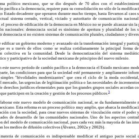
tema político mexicano, que se dio después de 70 años con el establecimien
ción pacífica a la democracia, requiere para su consolidación no sólo de la modificaci
ejo Estado decadente que operaron durante mucho tiempo, hasta llevarnos al caos s
ctual sistema cerrado, vertical, viciado y autoritario de comunicación nacion
, el proceso de edificación de la democracia en México no se puede alcanzar sin l
ión nacionales: democracia social es sinónimo de apertura y pluralidad de los 
ir democracia si no existen sistemas de comunicación plurales, ciudadanos y divers
e edificar un gobierno moderno y avanzado sin la transformación integral y particip
que es a través de ellos como se realiza cotidianamente la principal forma d
ión colectiva en la comunidad. Desde la democratización del sistema mediáti
ático y participativo de la sociedad mexicana de principios del nuevo milenio.
en este nuevo periodo de cambio pacífico a la democracia el Estado mexicano mode
a parte, las condiciones para que la sociedad esté permanente y ampliamente infor
simples "frivolidades modernizantes" que crea el ciclo de la moda occidental,
l mercado, las urgencias de legitimación política o las necesidades de incremento
 de derechos jurídicos elementales para que los grandes grupos sociales accedan c
3
que participen en la creación y gestión de los procesos públicos.
elaborar este nuevo modelo de comunicación nacional, se da fundamentalmente me
mexicano. Esta reforma es un proceso político muy amplio, que abarca la modificació
lación con la sociedad, para crear nuevos sistemas de vinculación entre el poder
dades de desarrollo de las comunidades nacionales. Uno de los aspectos centra
ón del modelo de comunicación nacional, pues cada vez más la mayoría de las inter
an los medios de difusión colectivos (Álvarez, 2002a y 2002b).
 materia de comunicación es indispensable modificar el antiguo pacto social d