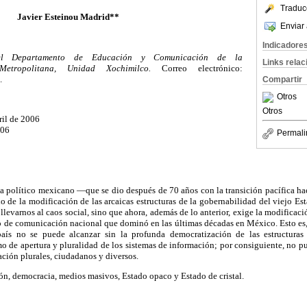
Traduc
Javier Esteinou Madrid**
Enviar 
Indicadore
 del Departamento de Educación y Comunicación de la
Links rela
Metropolitana, Unidad Xochimilco.
Correo electrónico:
.
Compartir
Otros
Otros
ril de 2006
006
Permali
ma político mexicano —que se dio después de 70 años con la transición pacífica ha
o de la modificación de las arcaicas estructuras de la gobernabilidad del viejo E
levarnos al caos social, sino que ahora, además de lo anterior, exige la modificació
rio de comunicación nacional que dominó en las últimas décadas en México. Esto es,
aís no se puede alcanzar sin la profunda democratización de las estructuras
o de apertura y pluralidad de los sistemas de información; por consiguiente, no pu
ción plurales, ciudadanos y diversos.
, democracia, medios masivos, Estado opaco y Estado de cristal.