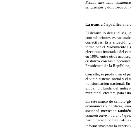
Estado mexicano comunica
sangrientos y dolorosos como
La transición pacífica a la
El desarrollo desigual segui
contradicciones estructural
correctivas. Esta situación
forma con el Movimiento Estu
elecciones frustradas del ca
en 1996, entre otros acontec
cristalizó con las eleccione
Presidencia de la República,
Con ello, se produjo en el p
el viejo sistema social y el 
transformación nacional. En
global profunda del antiguo 
municipal, etcétera, para es
En este marco de cambio glo
económicas y políticas, sino
sociedad mexicana también
comunicativo nacional
que,
participación comunicativa 
informativos para la superviv