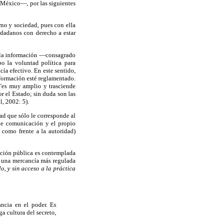
 México—, por las siguientes
rno y sociedad, pues con ella
iudadanos con derecho a estar
a la información —consagrado
o la voluntad política para
cía efectivo. En este sentido,
nformación esté reglamentado.
 "es muy amplio y trasciende
r el Estado; sin duda son las
l, 2002: 5).
dad que sólo le corresponde al
de comunicación y el propio
a como frente a la autoridad)
mación pública es contemplada
 una mercancía más regulada
o, y sin acceso a la práctica
ancia en el poder. Es
a cultura del secreto,