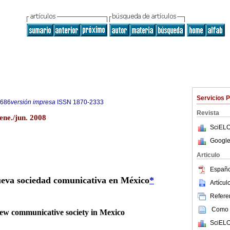
Servicios 
0686
versión impresa
ISSN
1870-2333
Revista
ene./jun. 2008
SciELO
Google
Articulo
Españo
eva sociedad comunicativa en México
*
Artícu
Referen
Como c
ew communicative society in Mexico
SciELO