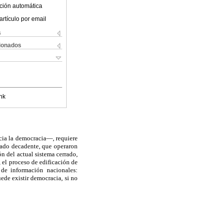
ción automática
artículo por email
s
cionados
nk
cia la democracia—, requiere
stado decadente, que operaron
n del actual sistema cerrado,
 el proceso de edificación de
 de información nacionales:
ede existir democracia, si no