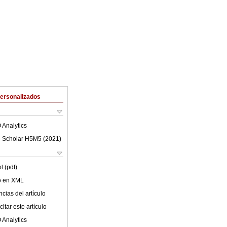
Personalizados
 Analytics
 Scholar H5M5 (
2021
)
l (pdf)
lo en XML
cias del artículo
itar este artículo
 Analytics