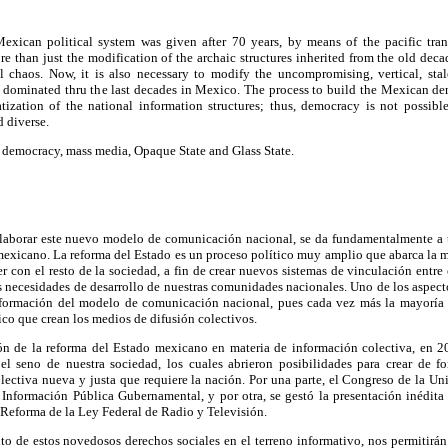
exican political system was given after 70 years, by means of the pacific tran
re than just the modification of the archaic structures inherited from the old deca
 chaos. Now, it is also necessary to modify the uncompromising, vertical, stal
dominated thru the last decades in Mexico. The process to build the Mexican de
ization of the national information structures; thus, democracy is not possib
d diverse.
democracy, mass media, Opaque State and Glass State.
laborar este nuevo modelo de comunicación nacional, se da fundamentalmente a tr
mexicano. La reforma del Estado es un proceso político muy amplio que abarca la m
der con el resto de la sociedad, a fin de crear nuevos sistemas de vinculación entre
s necesidades de desarrollo de nuestras comunidades nacionales. Uno de los aspecto
formación del modelo de comunicación nacional, pues cada vez más la mayoría d
ico que crean los medios de difusión colectivos.
ión de la reforma del Estado mexicano en materia de información colectiva, en 2
l seno de nuestra sociedad, los cuales abrieron posibilidades para crear de f
lectiva nueva y justa que requiere la nación. Por una parte, el Congreso de la U
 Información Pública Gubernamental, y por otra, se gestó la presentación inédit
 Reforma de la Ley Federal de Radio y Televisión.
o de estos novedosos derechos sociales en el terreno informativo, nos permitirán