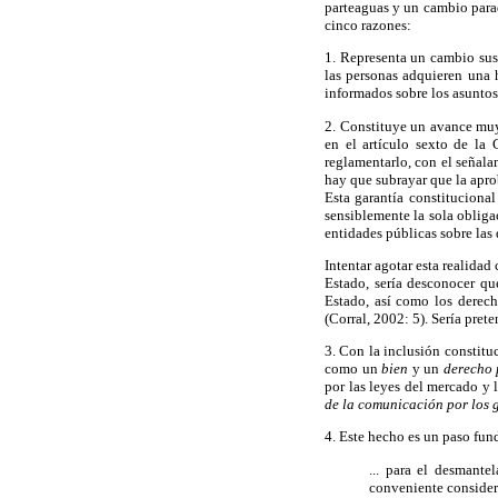
parteaguas y un cambio para
cinco razones:
1. Representa un cambio sust
las personas adquieren una h
informados sobre los asuntos
2. Constituye un avance muy
en el artículo sexto de la
reglamentarlo, con el señalam
hay que subrayar que la apro
Esta garantía constituciona
sensiblemente la sola obliga
entidades públicas sobre las 
Intentar agotar esta realidad
Estado, sería desconocer q
Estado, así como los derecho
(Corral, 2002: 5). Sería prete
3. Con la inclusión constitu
como un
bien
y un
derecho 
por las leyes del mercado y l
de la comunicación por los 
4. Este hecho es un paso fun
... para el desmante
conveniente considera