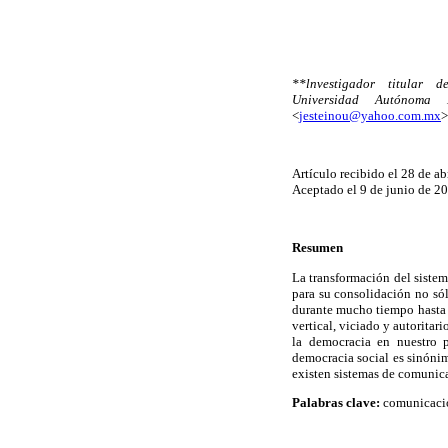
**lnvestigador titular
Universidad Autónoma 
<
jesteinou@yahoo.com.mx
>
Artículo recibido el 28 de ab
Aceptado el 9 de junio de 2
Resumen
La transformación del siste
para su consolidación no sól
durante mucho tiempo hasta l
vertical, viciado y autorita
la democracia en nuestro p
democracia social es sinónim
existen sistemas de comunica
Palabras clave:
comunicación