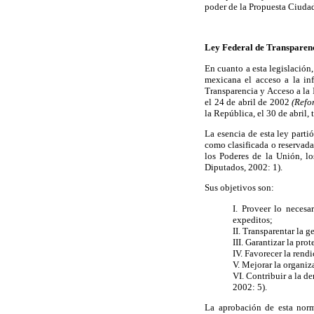
poder de la Propuesta Ciuda
Ley Federal de Transparen
En cuanto a esta legislación
mexicana el acceso a la in
Transparencia y Acceso a la
el 24 de abril de 2002
(Refo
la República, el 30 de abril
La esencia de esta ley part
como clasificada o reservada
los Poderes de la Unión, l
Diputados, 2002: 1).
Sus objetivos son:
I. Proveer lo neces
expeditos;
II. Transparentar la 
III. Garantizar la pro
IV. Favorecer la rend
V. Mejorar la organiz
VI. Contribuir a la 
2002: 5).
La aprobación de esta norm