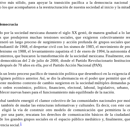
tivo
más sólido, para apoyar la transición pacífica a la democracia nacional
 los que acompañaron a la reestructuración de nuestra sociedad al inicio y la mitad
 democracia
do por la sociedad mexicana durante el siglo XX gestó, de manera gradual a lo lar
es que produjeron muchas tensiones sociales, que exigieron colectivamente res
 generó un largo proceso de surgimiento y acción profunda de grupos sociales qu
diantil de 1968, el despertar civil con los sismos de 1985, el movimiento de pro
rdenismo en 1988, el levantamiento zapatista el 1 de enero de 1994, la autonomía de
imientos, que buscaron la transformación de la sociedad mexicana. Finalmente, es
s democráticas del 2 de julio de 2000, donde el Partido Revolucionario Institucion
 después de 70 años en ella, por el Partido Acción Nacional (PAN).
aís un lento proceso pacífico de transición política que desembocó en la exigencia 
régimen político anterior. Así, se dio la alternancia en el poder que permitió que 
 este moderno contexto de cambio surgieron en la sociedad múltiples demandas par
orden económico, político, financiero, electoral, laboral, legislativo, urbano, f
tablecer nuevas bases para el funcionamiento más equilibrado de la nación.
bal también emergió el clamor colectivo de las comunidades nacionales por modif
 también de mudar las estructuras informativas y culturales. Es decir, con este ca
 eligió la vía de construir otro modelo de comunicación que permitiera la 
 por una parte, rescatara los derechos de comunicación básicos de la ciudadanía,
de los grandes grupos sociales en el espacio público mediático y, finalmente, que
1
encia social.