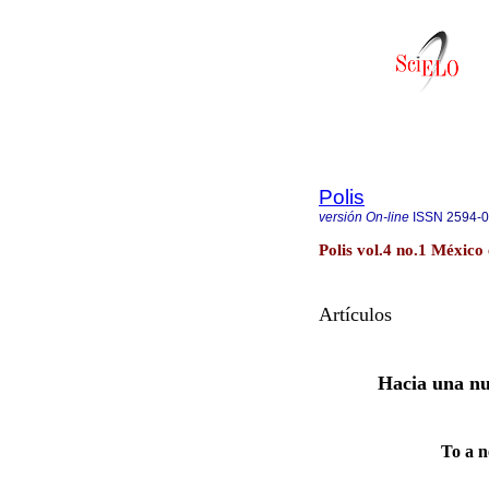
Polis
versión On-line
ISSN
2594-
Polis vol.4 no.1 México 
Artículos
Hacia una nu
To a n