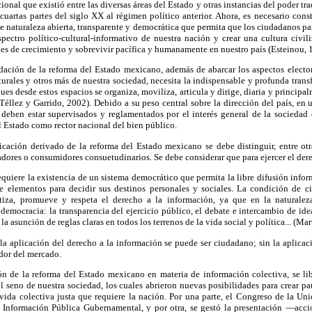
ional que existió entre las diversas áreas del Estado y otras instancias del poder tra
 cuartas partes del siglo XX al régimen político anterior. Ahora, es necesario const
e naturaleza abierta, transparente y democrática que permita que los ciudadanos pa
spectro político-cultural-informativo de nuestra nación y crear una cultura civil
des de crecimiento y sobrevivir pacífica y humanamente en nuestro país (Esteinou, 
ación de la reforma del Estado mexicano, además de abarcar los aspectos electoral
urales y otros más de nuestra sociedad, necesita la indispensable y profunda tran
ues desde estos espacios se organiza, moviliza, articula y dirige, diaria y principa
(Téllez y Garrido, 2002). Debido a su peso central sobre la dirección del país, en
 deben estar supervisados y reglamentados por el interés general de la sociedad 
al Estado como rector nacional del bien público.
ción derivado de la reforma del Estado mexicano se debe distinguir, entre otras
dores o consumidores consuetudinarios. Se debe considerar que para ejercer el der
equiere la existencia de un sistema democrático que permita la libre difusión info
e elementos para decidir sus destinos personales y sociales. La condición de 
antiza, promueve y respeta el derecho a la información, ya que en la naturalez
 democracia: la transparencia del ejercicio público, el debate e intercambio de ide
la asunción de reglas claras en todos los terrenos de la vida social y política... (Mar
la aplicación del derecho a la información se puede ser ciudadano; sin la aplicac
dor del mercado.
ión de la reforma del Estado mexicano en materia de información colectiva, se l
 seno de nuestra sociedad, los cuales abrieron nuevas posibilidades para crear p
vida colectiva justa que requiere la nación. Por una parte, el Congreso de la Un
a Información Pública Gubernamental, y por otra, se gestó la presentación —acc