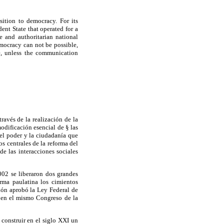
sition to democracy. For its
dent State that operated for a
e and authoritarian national
mocracy can not be possible,
le, unless the communication
avés de la realización de la
odificación esencial de § las
 el poder y la ciudadanía que
s centrales de la reforma del
e las interacciones sociales
002 se liberaron dos grandes
orma paulatina los cimientos
nión aprobó la Ley Federal de
a en el mismo Congreso de la
 construir en el siglo XXI un