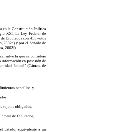
a en la Constitución Política
iglo XXI. La Ley Federal de
a de Diputados con 411 votos
o,
2002a) y por el Senado de
ma,
2002f).
a, salvo la que se considere
la información en posesión de
entidad federal" (Cámara de
imientos sencillos y
ados;
s sujetos obligados;
(Cámara de Diputados,
el Estado, equivalente a un