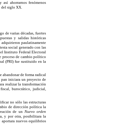
 y así ahorrarnos fenómenos
 del siglo XX.
go de varias décadas, fuertes
puestas y salidas históricas
e adquirieron paulatinamente
testa social generado con las
l Instituto Federal Electoral
te proceso de cambio político
al (PRI) fue sustituido en la
de abandonar de forma radical
el pan iniciara un proyecto de
a realizar la transformación
iscal, burocrático, judicial,
icar no sólo las estructuras
mbio de dirección política la
creación de un
Nuevo orden
 y por otra, posibilitara la
 aportara nuevos equilibrios