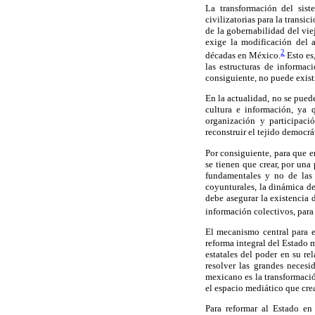
La transformación del sis
civilizatorias para la transi
de la gobernabilidad del vi
exige la modificación del a
2
décadas en México.
Esto es
las estructuras de informac
consiguiente, no puede exist
En la actualidad, no se pued
cultura e información, ya 
organización y participac
reconstruir el tejido democr
Por consiguiente, para que 
se tienen que crear, por un
fundamentales y no de las 
coyunturales, la dinámica de
debe asegurar la existencia
información colectivos, para 
El mecanismo central para 
reforma integral del Estado 
estatales del poder en su re
resolver las grandes necesi
mexicano es la transformaci
el espacio mediático que cre
Para reformar al Estado en