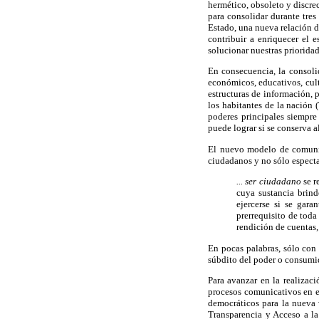
hermético, obsoleto y discrec
para consolidar durante tres
Estado, una nueva relación d
contribuir a enriquecer el e
solucionar nuestras priorida
En consecuencia, la consolid
económicos, educativos, cult
estructuras de información, p
los habitantes de la nación 
poderes principales siempre
puede lograr si se conserva 
El nuevo modelo de comunica
ciudadanos y no sólo especta
... ser ciudadano
se r
cuya sustancia brind
ejercerse si se gar
prerrequisito de toda
rendición de cuentas, 
En pocas palabras, sólo con 
súbdito del poder o consumi
Para avanzar en la realizac
procesos comunicativos en el
democráticos para la nueva 
Transparencia y Acceso a l