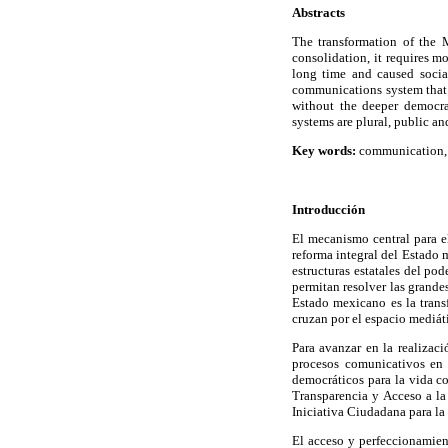
Abstracts
The transformation of the M
consolidation, it requires mo
long time and caused social
communications system that 
without the deeper democrat
systems are plural, public an
Key words:
communication, 
Introducción
El mecanismo central para e
reforma integral del Estado 
estructuras estatales del po
permitan resolver las grande
Estado mexicano es la trans
cruzan por el espacio mediát
Para avanzar en la realizac
procesos comunicativos en e
democráticos para la vida co
Transparencia y Acceso a la
Iniciativa Ciudadana para la
El acceso y perfeccionamient