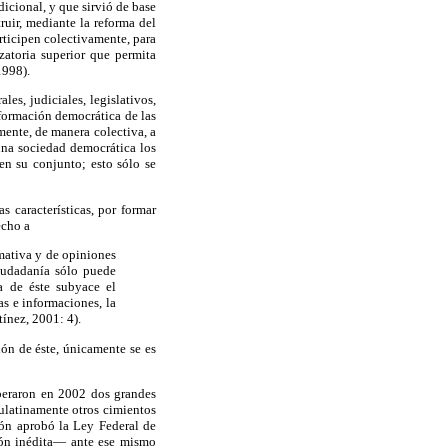
dicional, y que sirvió de base
ruir, mediante la reforma del
rticipen colectivamente, para
izatoria superior que permita
1998).
es, judiciales, legislativos,
sformación democrática de las
lmente, de manera colectiva, a
 una sociedad democrática los
en su conjunto; esto sólo se
 características, por formar
echo a
rmativa y de opiniones
ciudadanía sólo puede
a de éste subyace el
as e informaciones, la
tínez, 2001: 4).
ión de éste, únicamente se es
iberaron en 2002 dos grandes
aulatinamente otros cimientos
ión aprobó la Ley Federal de
ión inédita— ante ese mismo