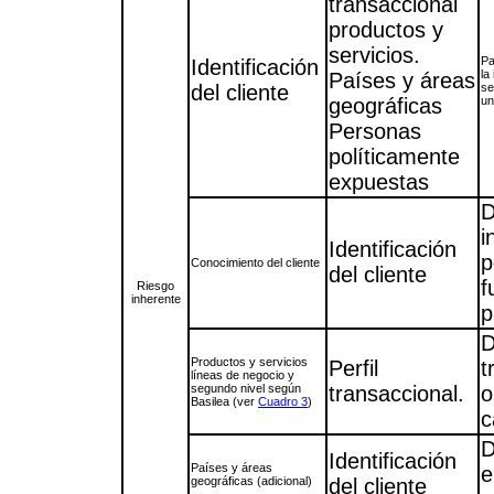
transaccional
productos y
servicios.
Pa
Identificación
la
Países y áreas
del cliente
se
geográficas
un
Personas
políticamente
expuestas
D
i
Identificación
p
Conocimiento del cliente
del cliente
f
Riesgo
inherente
p
D
Productos y servicios
Perfil
t
líneas de negocio y
segundo nivel según
transaccional.
o
Basilea (ver
Cuadro 3
)
c
D
Identificación
Países y áreas
e
geográficas (adicional)
del cliente