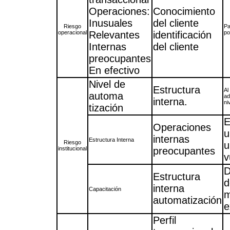
Operaciones:
Conocimiento
Inusuales
del cliente
Riesgo
Pa
operacional
Relevantes
identificación
po
Internas
del cliente
preocupantes
En efectivo
Nivel de
Estructura
Al
automa
ad
interna.
ni
tización
E
Operaciones
u
internas
Estructura Interna
Riesgo
u
institucional
preocupantes
v
D
Estructura
d
interna
Capacitación
m
automatización
e
Perfil