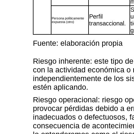
m
S
Perfil
u
Persona políticamente
expuesta (otro)
transaccional.
t
g
Fuente: elaboración propia
Riesgo inherente: este tipo d
con la actividad económica o 
independientemente de los sis
estén aplicando.
Riesgo operacional: riesgo o
provocar pérdidas debido a e
inadecuados o defectuosos, f
consecuencia de acontecimien