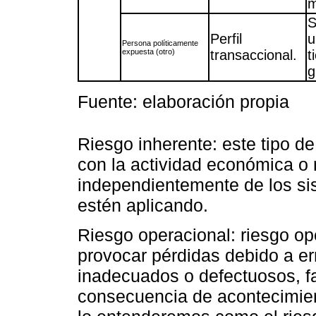
m
S
Perfil
u
Persona políticamente
expuesta (otro)
transaccional.
t
g
Fuente: elaboración propia
Riesgo inherente: este tipo d
con la actividad económica o 
independientemente de los sis
estén aplicando.
Riesgo operacional: riesgo o
provocar pérdidas debido a e
inadecuados o defectuosos, f
consecuencia de acontecimien