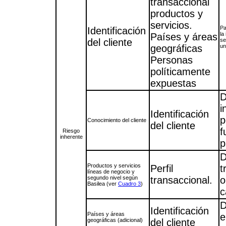
transaccional
productos y
servicios.
Pa
Identificación
la
Países y áreas
del cliente
se
geográficas
un
Personas
políticamente
expuestas
D
i
Identificación
p
Conocimiento del cliente
del cliente
f
Riesgo
inherente
p
D
Productos y servicios
Perfil
t
líneas de negocio y
segundo nivel según
transaccional.
o
Basilea (ver
Cuadro 3
)
c
D
Identificación
Países y áreas
e
geográficas (adicional)
del cliente