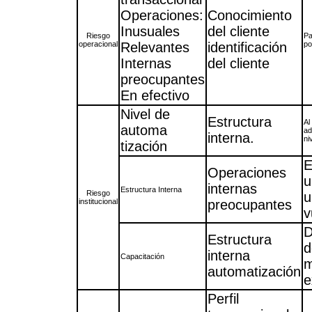
Operaciones:
Conocimiento
Inusuales
del cliente
Riesgo
Pa
operacional
Relevantes
identificación
po
Internas
del cliente
preocupantes
En efectivo
Nivel de
Estructura
Al
automa
ad
interna.
ni
tización
E
Operaciones
u
internas
Estructura Interna
Riesgo
u
institucional
preocupantes
v
D
Estructura
d
interna
Capacitación
m
automatización
e
Perfil