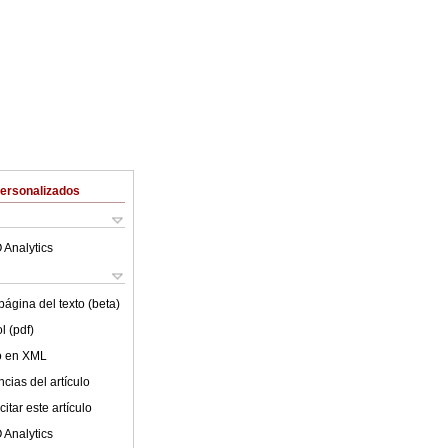
Personalizados
 Analytics
ágina del texto (beta)
l (pdf)
lo en XML
cias del artículo
itar este artículo
 Analytics