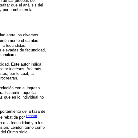
ón de las pruebas de
saltar que el análisis del
y por cambio en la
dad entre los diversos
comúnmente el cambio
e la fecundidad.
s elevadas de fecundidad,
familiares.
didad. Este autor indica
enerar ingresos. Además,
tos, por lo cual, la
procrearán.
relación con el ingreso
ra Easterlin, aquellas
s que en lo individual no
mportamiento de la tasa de
Leridon
ue rebatida por
o a la fecundidad y a los
lusión, Leridon tomó como
del último siglo.