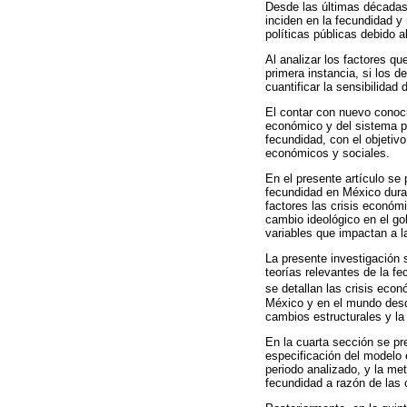
Desde las últimas décadas 
inciden en la fecundidad y
políticas públicas debido a
Al analizar los factores q
primera instancia, si los d
cuantificar la sensibilidad
El contar con nuevo conoc
económico y del sistema po
fecundidad, con el objetiv
económicos y sociales.
En el presente artículo se
fecundidad en México dura
factores las crisis económ
cambio ideológico en el gob
variables que impactan a l
La presente investigación 
teorías relevantes de la f
se detallan las crisis ec
México y en el mundo desde
cambios estructurales y la 
En la cuarta sección se pre
especificación del modelo 
periodo analizado, y la me
fecundidad a razón de las c