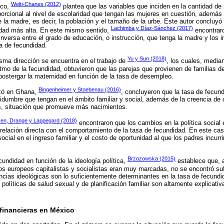
Welti-Chanes (2012)
ico,
plantea que las variables que inciden en la cantidad de
orcional al nivel de escolaridad que tengan las mujeres en cuestión, ademá
e la madre, es decir, la población y el tamaño de la urbe. Este autor concluy
Lachimba y Díaz-Sánchez (2017)
idad más alta. En este mismo sentido,
encontraro
inversa entre el grado de educación, o instrucción, que tenga la madre y los
sa de fecundidad.
Yu y Sun (2018)
sma dirección se encuentra en el trabajo de
, los cuales, media
itmo de la fecundidad, obtuvieron que las parejas que provienen de familias d
ostergar la maternidad en función de la tasa de desempleo.
Bingenheimer y Stoebenau (2016)
izó en Ghana,
, concluyeron que la tasa de fecund
idumbre que tengan en el ámbito familiar y social, además de la creencia de qu
, situación que promueve más nacimientos.
en, Drange y Lappegard (2018)
encontraron que los cambios en la política social 
 relación directa con el comportamiento de la tasa de fecundidad. En este caso
 social en el ingreso familiar y el costo de oportunidad al que los padres incurr
Brzozowska (2015)
cundidad en función de la ideología política,
establece que, a
dos europeos capitalistas y socialistas eran muy marcadas, no se encontró su
encias ideológicas son lo suficientemente determinantes en la tasa de fecundi
 políticas de salud sexual y de planificación familiar son altamente explicat
 financieras en México