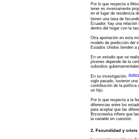
Por lo que respecta a Méx
tener es inversamente prop
en el lugar de residencia d
tienen una tasa de fecund
Ecuador, hay una relación 
dentro del hogar con la ta
Otra aportación en esta mi
modelo de predicción del r
Estados Unidos tienden a p
En un estudio que se real
jóvenes depende de la cert
subsidios gubernamentales
Anders
En su investigación,
siglo pasado, tuvieron una
contribución de la política
un hijo.
Por lo que respecta a la fe
diferencias entre los esta
para aceptar que las difer
Brzozowska infiere que las
la variable en cuestión.
2. Fecundidad y crisis