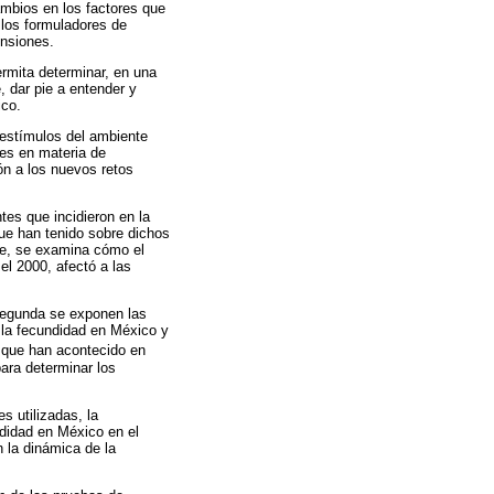
ambios en los factores que
 los formuladores de
ensiones.
ermita determinar, en una
, dar pie a entender y
ico.
 estímulos del ambiente
nes en materia de
ón a los nuevos retos
tes que incidieron en la
ue han tenido sobre dichos
nte, se examina cómo el
el 2000, afectó a las
 segunda se exponen las
e la fecundidad en México y
 que han acontecido en
para determinar los
s utilizadas, la
ndidad en México en el
n la dinámica de la