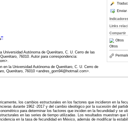
Traduc
Enviar 
Indicadore
Links rela
Compartir
**
s
Otros
Otros
la Universidad Autónoma de Querétaro, C. U. Cerro de las
Permali
Querétaro, 76010. Autor para correspondencia:
com>.
ón en la Universidad Autónoma de Querétaro, C. U. Cerro de
aro, Querétaro, 76010 <andres_gom94@hotmail.com>.
íricamente, los cambios estructurales en los factores que incidieron en la fe
ancieras durante 1962 -2017 y del cambio ideológico por la sucesión del parti
onométrico para determinar los factores que inciden en la fecundidad y se ut
tructurales en las series de tiempo utilizadas. Los resultados muestran que 
incidencia en la tasa de fecundidad en México, además de modificar la estabil