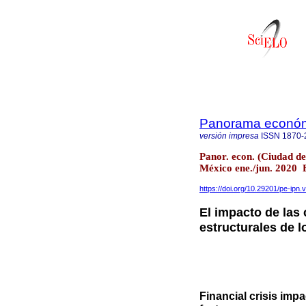
Panorama económ
versión impresa
ISSN
1870-
Panor. econ. (Ciudad d
México ene./jun. 2020
https://doi.org/10.29201/pe-ipn.
El impacto de las 
estructurales de l
Financial crisis impa