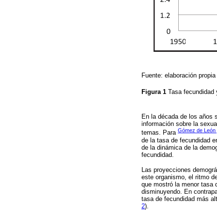
Fuente: elaboración propia
Figura 1
Tasa fecundidad 
En la década de los años s
información sobre la sexua
Gómez de León 
temas. Para
de la tasa de fecundidad e
de la dinámica de la demog
fecundidad.
Las proyecciones demográf
este organismo, el ritmo d
que mostró la menor tasa d
disminuyendo. En contrapa
tasa de fecundidad más al
2
).