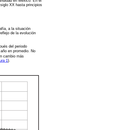
cundidad en México. En el
siglo XX hasta principios
ía, a la situación
flejo de la evolución
pués del periodo
r año en promedio. No
 un cambio más
ura 1
).