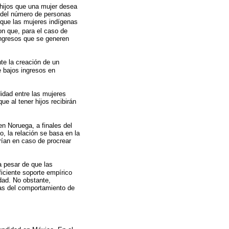
 hijos que una mujer desea
s del número de personas
ó que las mujeres indígenas
n que, para el caso de
 ingresos que se generen
nte la creación de un
e bajos ingresos en
idad entre las mujeres
e al tener hijos recibirán
en Noruega, a finales del
, la relación se basa en la
irían en caso de procrear
 pesar de que las
ficiente soporte empírico
dad. No obstante,
ivas del comportamiento de