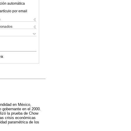
ción automática
artículo por email
s
cionados
nk
cundidad en México,
do gobernante en el 2000.
ilizó la prueba de Chow
las crisis económicas
idad paramétrica de los