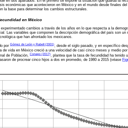
ide en dos apartados. En el primero se expone la situación que guarda la fe
isis económicas que acontecieron en México y en el mundo desde finales del 
son la base para determinar los cambios estructurales.
 fecundidad en México
experimentado cambios a través de los años en lo que respecta a la demograf
al. Las variables que componen la descripción demográfica del país son un re
ecnológica que han afrontado los mexicanos.
Gómez de León y Rabell (2001)
do por
, desde el siglo pasado, y en específico des
za de vida en México creció a una velocidad de casi cinco meses y medio po
Conapo (2017)
onal de Población,
, plantea que la tasa de fecundidad ha tenido
 pasaron de procrear cinco hijos a dos en promedio, de 1980 a 2015 (véase
Fig