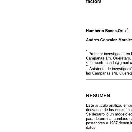
factors
*
Humberto Banda-Ortiz
Andrés González Morale
*
Profesor-investigador en 
Campanas s/n, Querétaro, 
<humberto.banda@gmail.
**
Asistente de investigaci
las Campanas s/n, Querét
RESUMEN
Este artículo analiza, emp
derivados de las crisis fin
Se desarrolló un modelo ec
para determinar cambios es
posteriores a 1987 tienen 
datos.