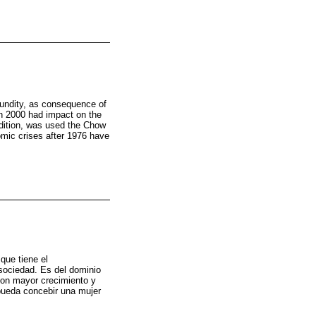
cundity, as consequence of
 in 2000 had impact on the
ddition, was used the Chow
omic crises after 1976 have
que tiene el
sociedad. Es del dominio
con mayor crecimiento y
pueda concebir una mujer