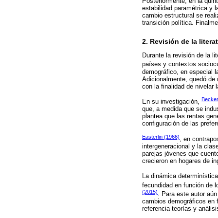
Posteriormente, en la quin
estabilidad paramétrica y la
cambio estructural se real
transición política. Final
2. Revisión de la litera
Durante la revisión de la l
países y contextos socioc
demográfico, en especial la
Adicionalmente, quedó de m
con la finalidad de nivelar
Becker
En su investigación,
que, a medida que se indus
plantea que las rentas gene
configuración de las prefe
Easterlin (1966)
, en contrapo
intergeneracional y la clas
parejas jóvenes que cuente
crecieron en hogares de in
La dinámica determinístic
fecundidad en función de l
(2015)
. Para este autor aún
cambios demográficos en fu
referencia teorías y anális