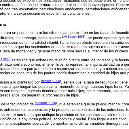
ta sección se exponen los principales resultados que se obtuvieron, en funci
 contrastación con la literatura expuesta al inicio de la investigación. Cabe re
izó con tres escenarios: perturbaciones endógenas, perturbaciones exógenas 
mente, en la sexta sección se exponen las conclusiones.
tura
iteratura se pudo constatar las diferencias que existen en las tasas de fecundi
Livi-Bacci (1993)
ulturales; sin embargo, como plantea
, se puede apreciar que 
 reducción de la mortalidad infantil, ha tenido un efecto directo en la caída d
anifiesto que las sociedades de carácter rural eran sujetas a mantener tasa
 la tasa de mortalidad y generar mano de obra segura al interior de los núcleos 
 (1960)
establece que existe una relación directa entre los ingresos y la fecun
trializa cierta economía, el tener hijos no representa ninguna utilidad para g
radas de cierta pareja tenderán a maximizar los beneficios y a reducir los gas
rencias de consumo de los padres podría determinar la cantidad de hijos que 
Becker (1960)
sición a lo planteado por
, señala que la tasa de fecundidad tiene 
e social que tengan las personas al momento de elegir cuántos hijos tener. Pa
n con mayores ingresos tienden a tener más hijos; por el contrario, las pareja
gresos altos postergarán la procreación de hijos.
Easterlin (1966)
a de la fecundidad de
, que establece que se puede inferir el co
os antecedentes económicos y la prospectiva económica de los individuos, f
 no existe una teoría que unifique la posición de las ciencias sociales respect
nción de la coyuntura política, económica y social. Para llegar a esta conc
is multidisciplinares acerca del comportamiento de las variables demográficas 