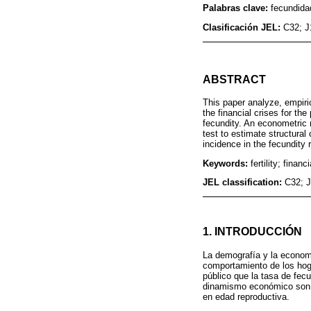
Palabras clave:
fecundidad
Clasificación JEL:
C32; J
ABSTRACT
This paper analyze, empiri
the financial crises for the
fecundity. An econometric 
test to estimate structura
incidence in the fecundity 
Keywords:
fertility; finan
JEL classification:
C32; J
1. INTRODUCCIÓN
La demografía y la economí
comportamiento de los hog
público que la tasa de fec
dinamismo económico son a
en edad reproductiva.