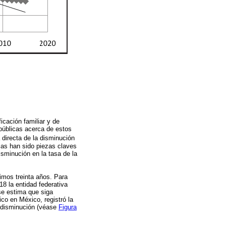
icación familiar y de
 públicas acerca de estos
 directa de la disminución
icas han sido piezas claves
isminución en la tasa de la
imos treinta años. Para
18 la entidad federativa
se estima que siga
o en México, registró la
a disminución (véase
Figura