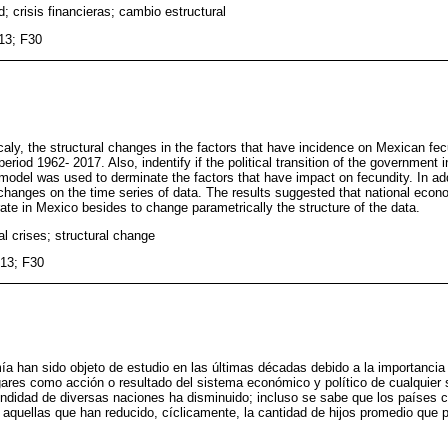
; crisis financieras; cambio estructural
13; F30
caly, the structural changes in the factors that have incidence on Mexican fe
 period 1962- 2017. Also, indentify if the political transition of the government
model was used to derminate the factors that have impact on fecundity. In a
l changes on the time series of data. The results suggested that national econ
rate in Mexico besides to change parametrically the structure of the data.
cial crises; structural change
13; F30
a han sido objeto de estudio en las últimas décadas debido a la importancia 
ares como acción o resultado del sistema económico y político de cualquier 
undidad de diversas naciones ha disminuido; incluso se sabe que los países 
quellas que han reducido, cíclicamente, la cantidad de hijos promedio que 