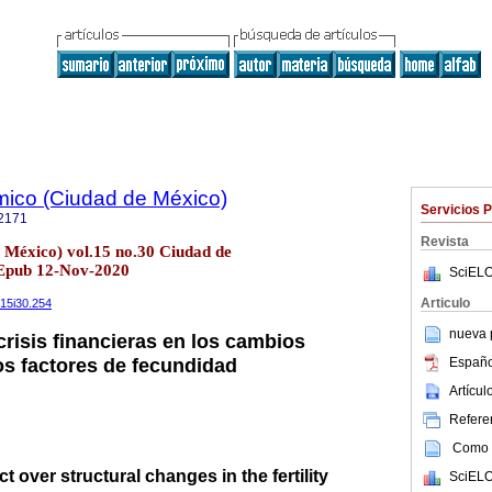
ico (Ciudad de México)
Servicios 
2171
Revista
e México) vol.15 no.30 Ciudad de
 Epub 12-Nov-2020
SciELO
Articulo
v15i30.254
nueva p
crisis financieras en los cambios
os factores de fecundidad
Españo
Artícu
Referen
Como c
ct over structural changes in the fertility
SciELO