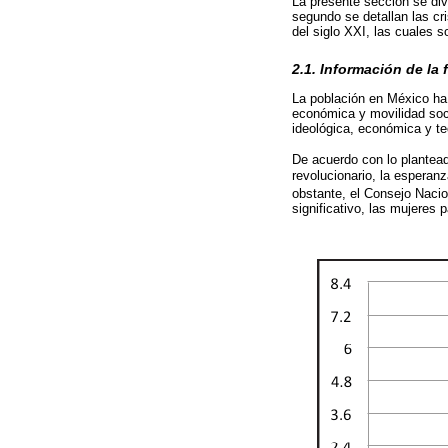
La presente sección se div
segundo se detallan las cr
del siglo XXI, las cuales 
2.1. Información de la
La población en México ha 
económica y movilidad soci
ideológica, económica y t
De acuerdo con lo plantea
revolucionario, la esperan
obstante, el Consejo Naci
significativo, las mujeres