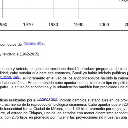
Conapo (2017)
 con datos del
.
y tendencia (1962-2015)
esenta y setenta, el gobierno mexicano decidió introducir programas de planif
lidad; cabe señalar que para ese entonces, Brasil ya había iniciado políticas
y Rabel (2001)
, el incremento en el uso de los anticonceptivos ha sido la causa
n Latinoamérica. En este sentido cabe apuntar que, si bien este tipo de polít
rafía, la situación económica y la urbanización también han propiciado una d
Conapo (2018)
icas realizadas por el
indican cambios sustanciales en los próx
e crecimiento de la reproducción biológica disminuirá. Cabe apuntar que en 20
e fecundidad fue la Ciudad de México, con 1.49 hijos promedio por mujer, y 
rte, el estado de Chiapas, uno de los estados con menor dinamismo económic
ta, con 2.75 hijos en promedio por mujer y las proyecciones no muestran un