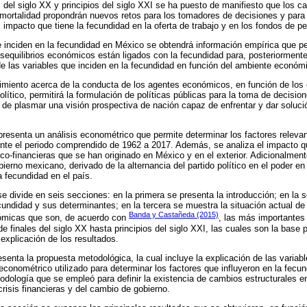
del siglo XX y principios del siglo XXI se ha puesto de manifiesto que los c
 mortalidad propondrán nuevos retos para los tomadores de decisiones y para
l impacto que tiene la fecundidad en la oferta de trabajo y en los fondos de p
ue inciden en la fecundidad en México se obtendrá información empírica que p
esequilibrios económicos están ligados con la fecundidad para, posteriormente
 de las variables que inciden en la fecundidad en función del ambiente económ
imiento acerca de la conducta de los agentes económicos, en función de los
lítico, permitirá la formulación de políticas públicas para la toma de decisio
o de plasmar una visión prospectiva de nación capaz de enfrentar y dar soluci
 presenta un análisis econométrico que permite determinar los factores relevan
nte el periodo comprendido de 1962 a 2017. Además, se analiza el impacto q
ico-financieras que se han originado en México y en el exterior. Adicionalme
ierno mexicano, derivado de la alternancia del partido político en el poder en 
a fecundidad en el país.
se divide en seis secciones: en la primera se presenta la introducción; en la
ecundidad y sus determinantes; en la tercera se muestra la situación actual d
Banda y Castañeda (2015)
onómicas que son, de acuerdo con
, las más importantes
 finales del siglo XX hasta principios del siglo XXI, las cuales son la base 
explicación de los resultados.
senta la propuesta metodológica, la cual incluye la explicación de las variable
econométrico utilizado para determinar los factores que influyeron en la fecu
todología que se empleó para definir la existencia de cambios estructurales e
risis financieras y del cambio de gobierno.