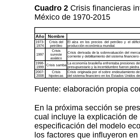
Cuadro 2
Crisis financieras 
México de 1970-2015
Año
Nombre
1973-
Crisis del
El alza en los precios del petróleo y el défi
1974
petróleo
producción económica mundial.
Crisis
Crisis derivada de la sobrevaluación del mercad
1997
sureste
corriente y debilitamiento del sistema financiero
asiático
1998-
La economía brasileña enfrentaba presiones del ex
Crisis samba
1999
presupuestario y la incertidumbre fueron piedra
2007-
Crisis
Crisis originada por el sobre endeudamiento de
2008
hipotecas
del sistema financiero en los Estados Unidos d
Fuente: elaboración propia c
En la próxima sección se pres
cual incluye la explicación de 
especificación del modelo eco
los factores que influyeron en