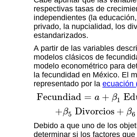
respectivas tasas de crecimien
independientes (la educación,
privado, la nupcialidad, los di
estandarizados.
A partir de las variables descri
modelos clásicos de fecundida
modelo econométrico para det
la fecundidad en México. El m
representado por la
ecuación 
F
e
c
u
n
d
i
a
d
=
+
E
d
a
β
1
F
e
c
u
n
d
i
a
d
=
a
+
β
1
E
d
u
c
a
c
i
ó
n
+
β
2
R
u
r
a
l
+
β
3
C
o
n
s
u
m
o
+
D
i
v
o
r
c
i
o
s
+
β
β
5
6
+
β
5
D
i
v
o
r
c
i
o
s
+
β
6
P
I
B
p
p
+
u
1
…
(
1
)
Debido a que uno de los objet
determinar si los factores qu