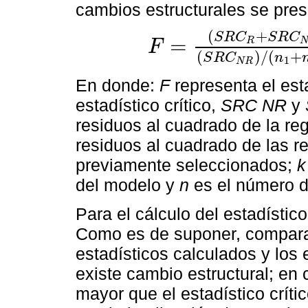
cambios estructurales se pre
(
+
S
R
C
S
R
C
=
R
F
F
=
(
S
R
C
R
+
S
R
C
N
R
)
/
k
(
S
R
C
N
R
)
/
(
n
1
+
(
)
/
(
+
S
R
C
n
1
N
R
En donde:
F
representa el est
estadístico crítico,
SRC NR
y
residuos al cuadrado de la re
residuos al cuadrado de las re
previamente seleccionados;
k
del modelo y
n
es el número d
Para el cálculo del estadístico
Como es de suponer, comparan
estadísticos calculados y los es
existe cambio estructural; en
mayor que el estadístico crític