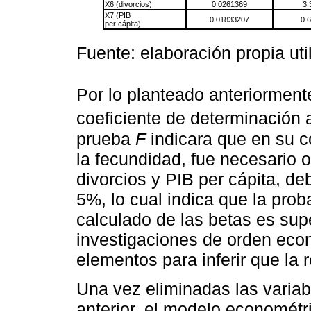
X6 (divorcios)
0.0261369
3.
X7 (PIB
0.01833207
0.
per cápita)
Fuente: elaboración propia uti
Por lo planteado anteriorment
coeficiente de determinación
prueba
F
indicara que en su c
la fecundidad, fue necesario o
divorcios y PIB per cápita, de
5%, lo cual indica que la proba
calculado de las betas es sup
investigaciones de orden eco
elementos para inferir que la 
Una vez eliminadas las varia
anterior, el modelo econométr