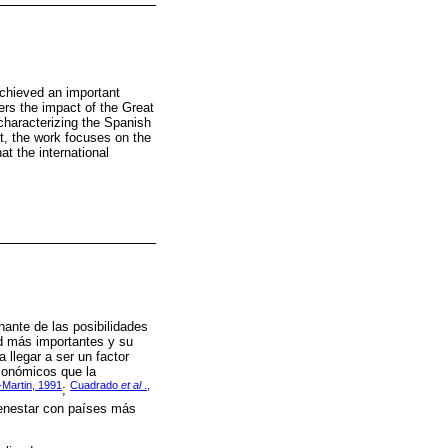
achieved an important
ers the impact of the Great
characterizing the Spanish
t, the work focuses on the
at the international
nante de las posibilidades
ad más importantes y su
 llegar a ser un factor
económicos que la
-Martin, 1991
Cuadrado
et al
.,
;
ienestar con países más