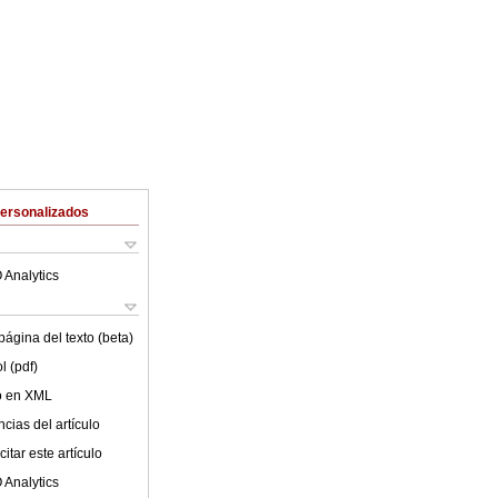
Personalizados
 Analytics
ágina del texto (beta)
l (pdf)
lo en XML
cias del artículo
itar este artículo
 Analytics