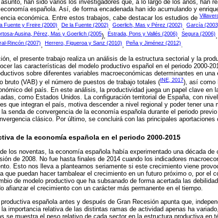
 asunto, han sido varios los investigadores que, a lo largo de los años, han 
la economía española. Así, de forma encadenada han ido acumulando y enriqu
Villave
iencia económica. Entre estos trabajos, cabe destacar los estudios de
a Fuente y Freire (2000)
De la Fuente (2002)
Goerlich, Mas y Pérez (2002)
García (2003
,
,
,
rtosa-Ausina, Pérez, Mas y Goerlich (2005
Estrada, Pons y Vallés (2006)
Segura (2006)
),
,
al-Rincón (2007)
Herrero, Figueroa y Sanz (2010)
Peña y Jiménez (2012)
,
,
.
ión, el presente trabajo realiza un análisis de la estructura sectorial y la pro
ocer las características del modelo productivo español en el periodo 2000-20
roductivos sobre diferentes variables macroeconómicas determinantes en una
INE, 2017
o bruto (VAB) y el número de puestos de trabajo totales (
), así como 
nómico del país. En este análisis, la productividad juega un papel clave en l
as, como Estados Unidos. La configuración territorial de España, con nivel
es que integran el país, motiva descender a nivel regional y poder tener una
la senda de convergencia de la economía española durante el periodo previo
vergencia clásico. Por último, se concluirá con las principales aportaciones 
ctiva de la economía española en el periodo 2000-2015
os de los noventas, la economía española había experimentado una década de
esión de 2008. No fue hasta finales de 2014 cuando los indicadores macroeco
nto. Esto nos lleva a plantearnos seriamente si este crecimiento viene provo
a que puedan hacer tambalear el crecimiento en un futuro próximo o, por el co
mbio de modelo productivo que ha subsanado de forma acertada las debilidade
do afianzar el crecimiento con un carácter más permanente en el tiempo.
ra productiva española antes y después de Gran Recesión apunta que, indepen
la importancia relativa de las distintas ramas de actividad apenas ha variad
las se muestra el peso relativo de cada sector en la estructura productiva en 