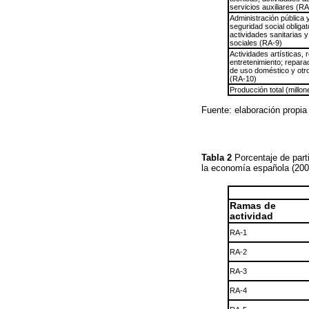
servicios auxiliares (RA
Administración pública 
seguridad social obligat
actividades sanitarias y
sociales (RA-9)
Actividades artísticas, 
entretenimiento; reparac
de uso doméstico y otro
(RA-10)
Producción total (millo
Fuente: elaboración propia 
Tabla 2
Porcentaje de part
la economía española (20
Ramas de
actividad
RA-1
RA-2
RA-3
RA-4