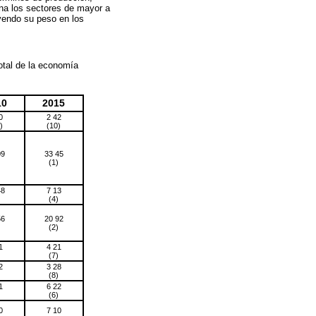
na los sectores de mayor a
yendo su peso en los
otal de la economía
10
2015
0
2 42
)
(10)
09
33 45
)
(1)
48
7 13
)
(4)
56
20 92
)
(2)
1
4 21
)
(7)
2
3 28
)
(8)
1
6 22
)
(6)
0
7 10