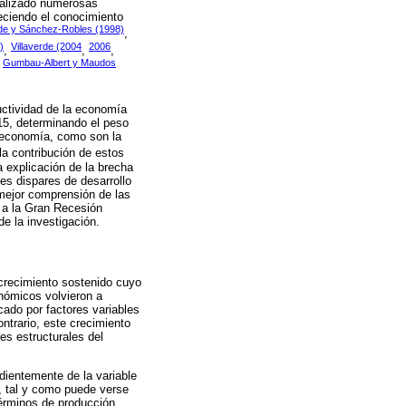
realizado numerosas
eciendo el conocimiento
rde y Sánchez-Robles (1998)
,
)
Villaverde (2004
2006
,
,
,
Gumbau-Albert y Maudos
,
ductividad de la economía
15, determinando el peso
 economía, como son la
la contribución de estos
a explicación de la brecha
es dispares de desarrollo
 mejor comprensión de las
 a la Gran Recesión
de la investigación.
 crecimiento sostenido cuyo
nómicos volvieron a
cado por factores variables
ntrario, este crecimiento
s estructurales del
dientemente de la variable
o, tal y como puede verse
términos de producción,