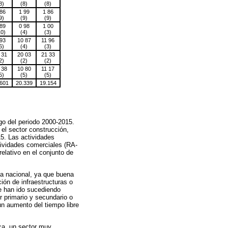
8)
(8)
(8)
 86
1 99
1 86
9)
(9)
(9)
 89
0 98
1 00
10)
(4)
(3)
 93
10 87
11 96
6)
(4)
(3)
 31
20 03
21 33
2)
(2)
(2)
 38
10 80
11 17
5)
(5)
(5)
.601
20.339
19.154
go del periodo 2000-2015.
 el sector construcción,
5. Las actividades
tividades comerciales (RA-
elativo en el conjunto de
ía nacional, ya que buena
ión de infraestructuras o
se han ido sucediendo
r primario y secundario o
n aumento del tiempo libre
ica, un sector muy