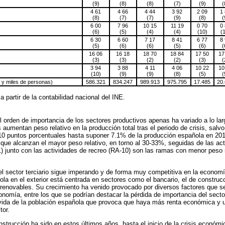
(9)
(8)
(8)
(7)
(9)
(
4 61
4 66
4 44
3 92
2 09
1
(8)
(7)
(7)
(9)
(8)
(
6 00
7 96
10 15
11 19
0 70
0
(6)
(5)
(4)
(4)
(10)
(
6 30
6 60
7 17
8 41
6 77
8
(5)
(6)
(6)
(5)
(6)
(
16 06
16 18
18 70
18 84
17 50
17
(3)
(3)
(2)
(2)
(3)
(
3 94
3 88
4 11
4 06
10 22
10
(10)
(9)
(9)
(8)
(5)
(
s y miles de personas)
586.321
834.247
989.913
975.795
17.485
20
a partir de la contabilidad nacional del INE.
orden de importancia de los sectores productivos apenas ha variado a lo lar
aumentan peso relativo en la producción total tras el periodo de crisis, salvo
 10 puntos porcentuales hasta suponer 7.1% de la producción española en 201
s que alcanzan el mayor peso relativo, en torno al 30-33%, seguidas de las ac
-1) junto con las actividades de recreo (RA-10) son las ramas con menor peso r
l sector terciario sigue imperando y de forma muy competitiva en la econom
ola en el exterior está centrada en sectores como el bancario, el de construcc
s renovables. Su crecimiento ha venido provocado por diversos factores que 
conomía, entre los que se podrían destacar la pérdida de importancia del secto
 vida de la población española que provoca que haya más renta económica y u
tor.
onstrucción ha sido en estos últimos años, hasta el inicio de la crisis económ