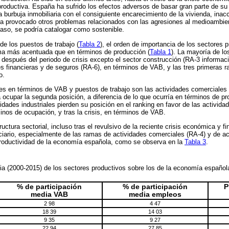
 productiva. España ha sufrido los efectos adversos de basar gran parte de su
 burbuja inmobiliaria con el consiguiente encarecimiento de la vivienda, inac
ha provocado otros problemas relacionados con las agresiones al medioambie
caso, se podría catalogar como sostenible.
de los puestos de trabajo (
Tabla 2
), el orden de importancia de los sectores 
ma más acentuada que en términos de producción (
Tabla 1
). La mayoría de l
n después del periodo de crisis excepto el sector construcción (RA-3 informa
des financieras y de seguros (RA-6), en términos de VAB, y las tres primeras 
o.
es en términos de VAB y puestos de trabajo son las actividades comerciales 
a ocupar la segunda posición, a diferencia de lo que ocurría en términos de p
idades industriales pierden su posición en el ranking en favor de las activida
minos de ocupación, y tras la crisis, en términos de VAB.
uctura sectorial, incluso tras el revulsivo de la reciente crisis económica y fi
ciario, especialmente de las ramas de actividades comerciales (RA-4) y de ac
 productividad de la economía española, como se observa en la
Tabla 3
.
ia (2000-2015) de los sectores productivos sobre los de la economía españo
% de participación
% de participación
P
media VAB
media empleos
2 98
4 47
18 39
14 03
9 35
9 27
22 94
27 85