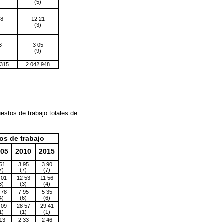
)
(5)
28
12 21
)
(3)
3
3 05
)
(9)
.315
2 042.948
estos de trabajo totales de
os de trabajo
005
2010
2015
 61
3 95
3 90
7)
(7)
(7)
 01
12 53
11 56
3)
(3)
(4)
 78
7 95
5 35
4)
(6)
(6)
 09
28 57
29 41
1)
(1)
(1)
 13
2 33
2 46