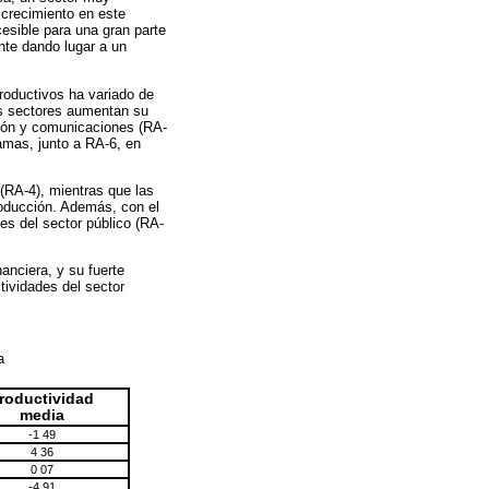
 crecimiento en este
cesible para una gran parte
nte dando lugar a un
productivos ha variado de
os sectores aumentan su
ción y comunicaciones (RA-
ramas, junto a RA-6, en
(RA-4), mientras que las
roducción. Además, con el
des del sector público (RA-
nanciera, y su fuerte
tividades del sector
la
roductividad
media
-1 49
4 36
0 07
-4 91