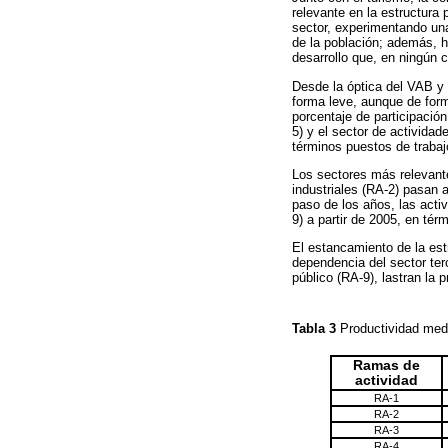
relevante en la estructura
sector, experimentando una
de la población; además, 
desarrollo que, en ningún 
Desde la óptica del VAB y 
forma leve, aunque de for
porcentaje de participació
5) y el sector de activida
términos puestos de trabaj
Los sectores más relevant
industriales (RA-2) pasan 
paso de los años, las activ
9) a partir de 2005, en tér
El estancamiento de la estr
dependencia del sector ter
público (RA-9), lastran la
Tabla 3
Productividad med
Ramas de
actividad
RA-1
RA-2
RA-3
RA-4