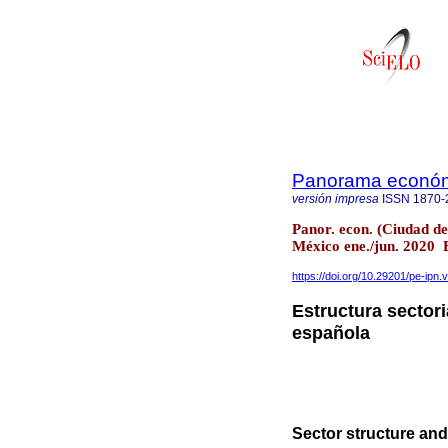
Panorama económ
versión impresa
ISSN
1870-
Panor. econ. (Ciudad d
México ene./jun. 2020
https://doi.org/10.29201/pe-ipn.
Estructura sector
española
Sector structure an