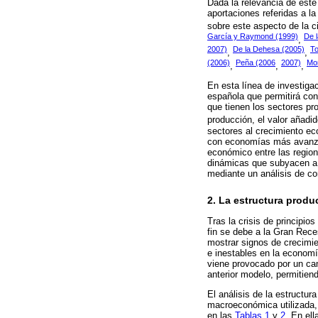
Dada la relevancia de este
aportaciones referidas a 
sobre este aspecto de la c
García y Raymond (1999)
De l
,
2007)
De la Dehesa (2005)
To
,
,
(2006)
Peña (2006
2007)
Mor
,
,
,
En esta línea de investigac
española que permitirá con
que tienen los sectores p
producción, el valor añadid
sectores al crecimiento eco
con economías más avanzad
económico entre las region
dinámicas que subyacen a 
mediante un análisis de con
2. La estructura produ
Tras la crisis de principi
fin se debe a la Gran Rec
mostrar signos de crecimie
e inestables en la economí
viene provocado por un ca
anterior modelo, permitien
El análisis de la estructu
macroeconómica utilizada, 
en las
Tablas 1
y
2
. En el