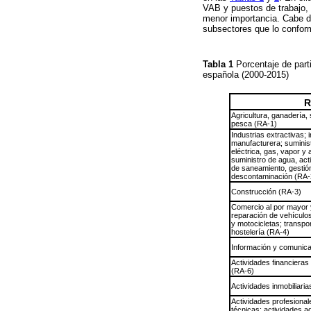
VAB y puestos de trabajo,
menor importancia. Cabe de
subsectores que lo conform
Tabla 1
Porcentaje de part
española (2000-2015)
R
Agricultura, ganadería, 
pesca (RA-1)
Industrias extractivas; i
manufacturera; suminis
eléctrica, gas, vapor y 
suministro de agua, act
de saneamiento, gestió
descontaminación (RA-
Construcción (RA-3)
Comercio al por mayor 
reparación de vehículo
y motocicletas; transpo
hostelería (RA-4)
Información y comunic
Actividades financieras
(RA-6)
Actividades inmobiliaria
Actividades profesionale
técnicas; actividades ad