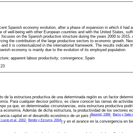
cent Spanish economy evolution, after a phase of expansion in which it had 
 of well-being with other European countries and with the United States, suff
y focuses on the Spanish productive structure during the years 2000 to 2015, 
zing the contribution of the large productive sectors to economic growth. Nex
 and it is contextualized in the international framework. The results indicate th
anish economy is mainly due to the evolution of its employed population.
cture; apparent labour productivity; convergence; Spain
E23
o de la estructura productiva de una determinada región es un factor determi
mía. Para cualquier decisor político, es clave conocer las ramas de activid
empo ya que, en determinadas circunstancias, esta estructura productiva podría
 la economía. Además de dicha estructura, la productividad de los sectores 
Baumol, 1986
Barro y Sala-i
ancia capital en el desarrollo económico de un país (
;
 Lucio
et al
., 2002
Benito y Ezcurra, 2004
;
) y en el avance en la convergencia en b