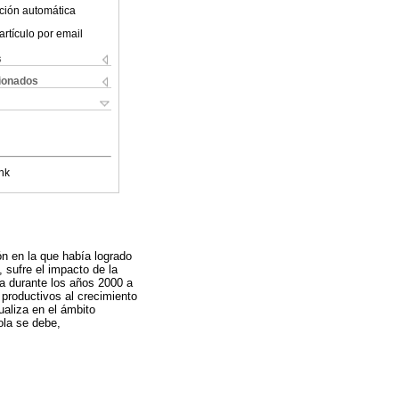
ción automática
artículo por email
s
cionados
nk
ón en la que había logrado
 sufre el impacto de la
la durante los años 2000 a
 productivos al crecimiento
ualiza en el ámbito
ola se debe,