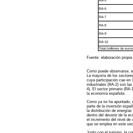
RA-5
RA-6
RA-7
RA-8
RA-9
RA-10
Total (millones de euro
Fuente: elaboración propia 
Como puede observarse, el 
La mayoría de los sectores 
cuya participación cae en
industriales (RA-2) son la
4). El sector primario (RA
la economía española.
Como ya se ha apuntado, e
parte de la inversión españ
la distribución de energía
dentro del devenir de la e
el incremento del nivel de
que se emplea en este sec
Junto con el turismo, la c