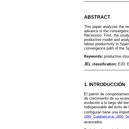
ABSTRACT
This paper analyzes the re
advance in the convergence
Recession. First, the stud
productive model and analy
labour productivity in Spain
convergence path of the Sp
Keywords:
productive stru
JEL classification:
E20; 
1. INTRODUCCIÓN
El patrón de comportamient
de crecimiento de su econo
evolución a lo largo del ti
indispensable del éxito de
configuran tiene una import
1999
Cuadrado
et al
., 2000
De
;
;
avanzados.