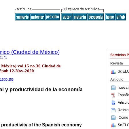
ico (Ciudad de México)
Servicios 
2171
Revista
e México) vol.15 no.30 Ciudad de
 Epub 12-Nov-2020
SciELO
Articulo
v15i30.253
nueva p
ial y productividad de la economía
Españo
Artícu
Referen
Como c
d productivity of the Spanish economy
SciELO