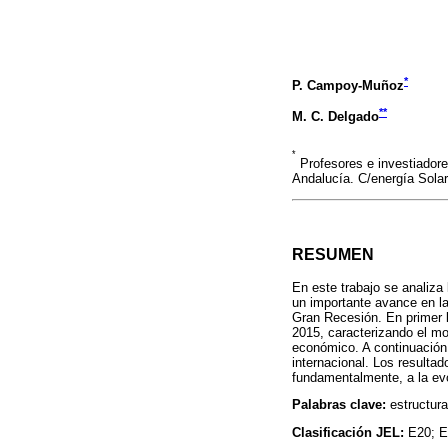
*
P. Campoy-Muñoz
**
M. C. Delgado
*
Profesores e investiador
Andalucía. C/energía Solar
RESUMEN
En este trabajo se analiza
un importante avance en la
Gran Recesión. En primer l
2015, caracterizando el mo
económico. A continuación,
internacional. Los resulta
fundamentalmente, a la ev
Palabras clave:
estructur
Clasificación JEL:
E20; E