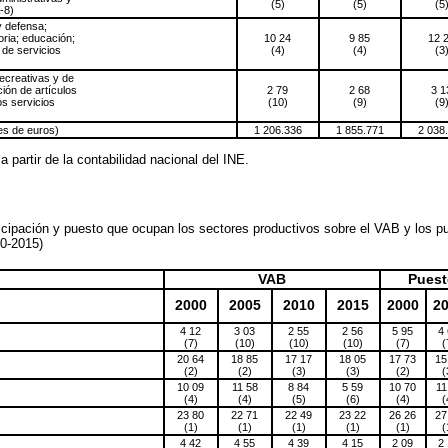
(5)
(5)
(5
-8)
y defensa;
oria; educación;
10 24
9 85
12 
 de servicios
(4)
(4)
(3
recreativas y de
ión de artículos
2 79
2 68
3 1
s servicios
(10)
(9)
(9
nes de euros)
1 206.336
1 855.771
2 038
a partir de la contabilidad nacional del INE.
icipación y puesto que ocupan los sectores productivos sobre el VAB y los pu
00-2015)
VAB
Puest
2000
2005
2010
2015
2000
2
4 12
3 03
2 55
2 56
5 95
4
(7)
(10)
(10)
(10)
(7)
(
20 64
18 85
17 17
18 05
17 73
15
(2)
(2)
(3)
(3)
(2)
(
10 09
11 58
8 84
5 59
10 70
11
(4)
(4)
(5)
(6)
(4)
(
23 80
22 71
22 49
23 22
26 26
27
(1)
(1)
(1)
(1)
(1)
(
4 42
4 55
4 39
4 15
2 09
2