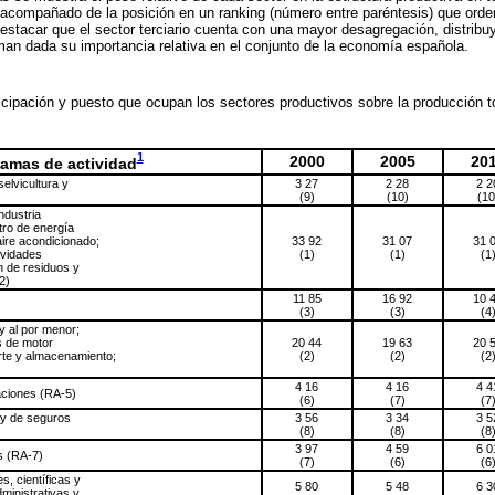
 acompañado de la posición en un ranking (número entre paréntesis) que orde
stacar que el sector terciario cuenta con una mayor desagregación, distribu
an dada su importancia relativa en el conjunto de la economía española.
icipación y puesto que ocupan los sectores productivos sobre la producción t
1
2000
2005
20
amas de actividad
selvicultura y
3 27
2 28
2 2
(9)
(10)
(10
ndustria
tro de energía
aire acondicionado;
33 92
31 07
31 
ividades
(1)
(1)
(1
n de residuos y
2)
11 85
16 92
10 
(3)
(3)
(4
y al por menor;
s de motor
20 44
19 63
20 
rte y almacenamiento;
(2)
(2)
(2
4 16
4 16
4 4
aciones (RA-5)
(6)
(7)
(7
 y de seguros
3 56
3 34
3 5
(8)
(8)
(8
3 97
4 59
6 0
s (RA-7)
(7)
(6)
(6
s, científicas y
5 80
5 48
6 3
ministrativas y