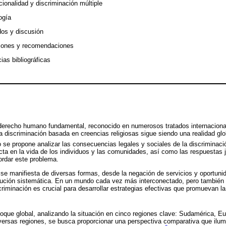
cionalidad y discriminación múltiple
ogía
dos y discusión
iones y recomendaciones
ias bibliográficas
n derecho humano fundamental, reconocido en numerosos tratados internaciona
a discriminación basada en creencias religiosas sigue siendo una realidad glo
lo se propone analizar las consecuencias legales y sociales de la discriminac
 en la vida de los individuos y las comunidades, así como las respuestas ju
rdar este problema.
a se manifiesta de diversas formas, desde la negación de servicios y oportuni
ecución sistemática. En un mundo cada vez más interconectado, pero también
riminación es crucial para desarrollar estrategias efectivas que promuevan la 
oque global, analizando la situación en cinco regiones clave: Sudamérica, Eur
versas regiones, se busca proporcionar una perspectiva comparativa que ilumi