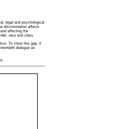
ial, legal and psychological
w discrimination affects
 and affecting the
nder, race and class.
ice. To close this gap, it
nterfaith dialogue as
es