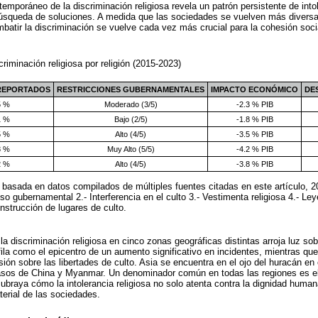
temporáneo de la discriminación religiosa revela un patrón persistente de intol
búsqueda de soluciones. A medida que las sociedades se vuelven más diversa
ombatir la discriminación se vuelve cada vez más crucial para la cohesión socia
criminación religiosa por religión (2015-2023)
 REPORTADOS
RESTRICCIONES GUBERNAMENTALES
IMPACTO ECONÓMICO
DE
5 %
Moderado (3/5)
-2.3 % PIB
1 %
Bajo (2/5)
-1.8 % PIB
5 %
Alto (4/5)
-3.5 % PIB
8 %
Muy Alto (5/5)
-4.2 % PIB
2 %
Alto (4/5)
-3.8 % PIB
 basada en datos compilados de múltiples fuentes citadas en este artículo, 
so gubernamental 2.- Interferencia en el culto 3.- Vestimenta religiosa 4.- Le
nstrucción de lugares de culto.
la discriminación religiosa en cinco zonas geográficas distintas arroja luz sob
ila como el epicentro de un aumento significativo en incidentes, mientras que
esión sobre las libertades de culto. Asia se encuentra en el ojo del huracán 
sos de China y Myanmar. Un denominador común en todas las regiones es el
ubraya cómo la intolerancia religiosa no solo atenta contra la dignidad huma
terial de las sociedades.