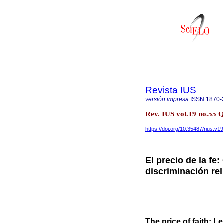
Revista IUS
versión impresa
ISSN
1870-
Rev. IUS vol.19 no.55 
https://doi.org/10.35487/rius.v1
El precio de la fe
discriminación rel
The price of faith: 