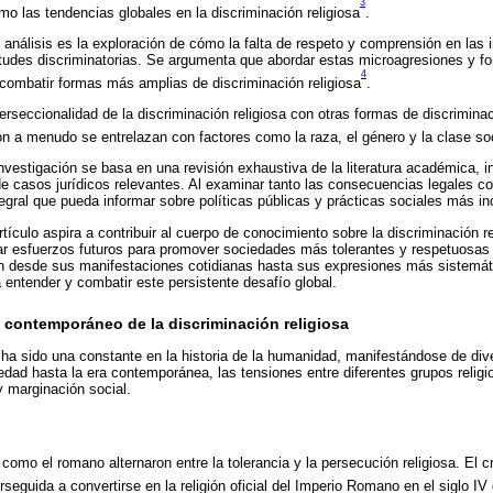
3
mo las tendencias globales en la discriminación religiosa
.
 análisis es la exploración de cómo la falta de respeto y comprensión en las 
itudes discriminatorias. Se argumenta que abordar estas microagresiones y fo
4
combatir formas más amplias de discriminación religiosa
.
rseccionalidad de la discriminación religiosa con otras formas de discrimina
n a menudo se entrelazan con factores como la raza, el género y la clase so
vestigación se basa en una revisión exhaustiva de la literatura académica, 
 de casos jurídicos relevantes. Al examinar tanto las consecuencias legales c
tegral que pueda informar sobre políticas públicas y prácticas sociales más in
rtículo aspira a contribuir al cuerpo de conocimiento sobre la discriminación r
ar esfuerzos futuros para promover sociedades más tolerantes y respetuosas d
ón desde sus manifestaciones cotidianas hasta sus expresiones más sistemát
ntender y combatir este persistente desafío global.
y contemporáneo de la discriminación religiosa
a ha sido una constante en la historia de la humanidad, manifestándose de div
üedad hasta la era contemporánea, las tensiones entre diferentes grupos relig
y marginación social.
como el romano alternaron entre la tolerancia y la persecución religiosa. El c
rseguida a convertirse en la religión oficial del Imperio Romano en el siglo IV 