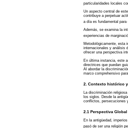
particularidades locales co
Un aspecto central de este
contribuye a perpetuar act
a día es fundamental para 
Además, se examina la inte
experiencias de marginació
Metodológicamente, esta in
internacionales y análisis
ofrecer una perspectiva in
En última instancia, este a
directrices que puedan gui
Al abordar la discriminaci
marco comprehensivo para e
2. Contexto histórico 
La discriminación religios
los siglos. Desde la antig
conflictos, persecuciones 
2.1 Perspectiva Global
En la antigüedad, imperios 
pasó de ser una religión pe