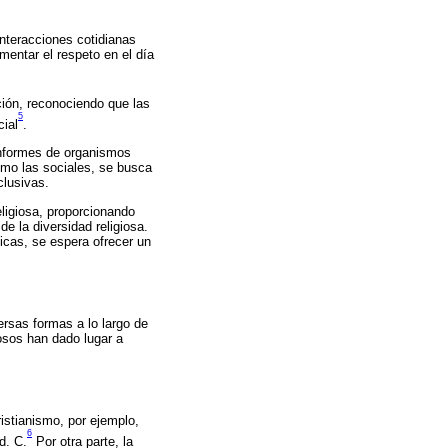
interacciones cotidianas
mentar el respeto en el día
ción, reconociendo que las
5
cial
.
informes de organismos
omo las sociales, se busca
clusivas.
eligiosa, proporcionando
e la diversidad religiosa.
icas, se espera ofrecer un
ersas formas a lo largo de
iosos han dado lugar a
ristianismo, por ejemplo,
6
d. C.
Por otra parte, la