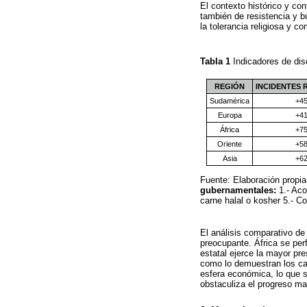
El contexto histórico y con
también de resistencia y 
la tolerancia religiosa y c
Tabla 1
Indicadores de dis
REGIÓN
INCIDENTES
Sudamérica
+4
Europa
+4
África
+7
Oriente
+5
Asia
+6
Fuente: Elaboración propia
gubernamentales:
1.- Aco
carne halal o kosher 5.- Co
El análisis comparativo de 
preocupante. África se perf
estatal ejerce la mayor pr
como lo demuestran los ca
esfera económica, lo que s
obstaculiza el progreso ma