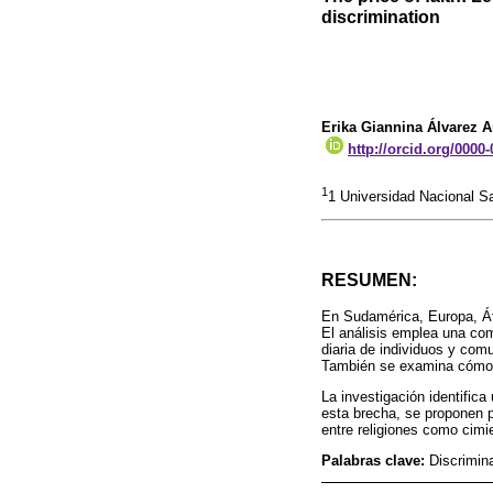
discrimination
Erika Giannina Álvarez 
http://orcid.org/0000
1
1 Universidad Nacional S
RESUMEN:
En Sudamérica, Europa, Áfri
El análisis emplea una com
diaria de individuos y com
También se examina cómo es
La investigación identifica 
esta brecha, se proponen p
entre religiones como cim
Palabras clave:
Discrimin