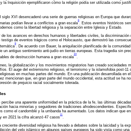
la Inquisición ejemplificaron cómo la religión podía ser utilizada como justifi
l siglo XVI desencadenó una serie de guerras religiosas en Europa que dura
8
narias podían llevar a conflictos a gran escala
. Estos eventos históricos sen
dernos como la libertad religiosa y la separación entre Iglesia y Estado.
 de los avances en derechos humanos y libertades civiles, la discriminación r
e testigo de eventos trágicos como el Holocausto, que demostró las consecu
9
stemática
. De acuerdo con Bauer, la aniquilación planificada de la comunidad
e un antiguo sentimiento anti-judío en tierras europeas. Esta tragedia sin pre
10
inables de destrucción humana a gran escala
.
neo, la globalización y los movimientos migratorios han creado sociedades m
os. El auge del extremismo religioso, el terrorismo y la islamofobia post-11
eligiosas en muchas partes del mundo. En una publicación desarrollada en el
fez mencionan que, en gran parte del mundo occidental, esta actitud se ha no
resión de prejuicio racial socialmente tolerada.
les
ercibe una aparente uniformidad en la práctica de la fe, las últimas décad
ación hacia minorías y seguidores de tradiciones afrodescendientes. Específi
iones como el candomblé y la umbanda ha aumentado. Los datos indican que en
11
 y en 2021 la cifra alcanzó 47 casos
.
a creciente diversidad religiosa ha llevado a debates sobre la laicidad y la exp
ibición del velo islámico en algunos países europeos ha sido vista como una