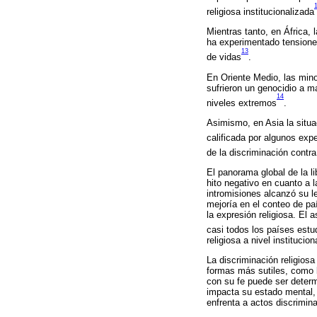
religiosa institucionalizada
Mientras tanto, en África, 
ha experimentado tensiones
13
de vidas
.
En Oriente Medio, las mino
sufrieron un genocidio a m
14
niveles extremos
.
Asimismo, en Asia la situa
calificada por algunos exp
de la discriminación contr
El panorama global de la l
hito negativo en cuanto a 
intromisiones alcanzó su l
mejoría en el conteo de pa
la expresión religiosa. El 
casi todos los países estu
religiosa a nivel institucion
La discriminación religios
formas más sutiles, como la
con su fe puede ser determ
impacta su estado mental,
enfrenta a actos discrimina