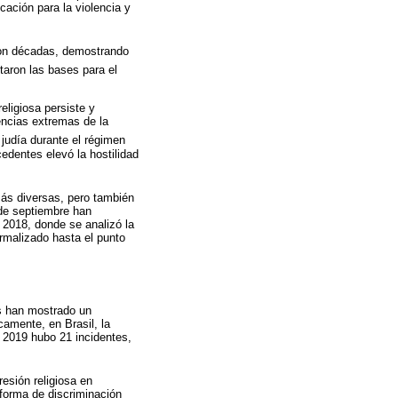
cación para la violencia y
ron décadas, demostrando
taron las bases para el
eligiosa persiste y
encias extremas de la
 judía durante el régimen
cedentes elevó la hostilidad
ás diversas, pero también
 de septiembre han
 2018, donde se analizó la
rmalizado hasta el punto
as han mostrado un
camente, en Brasil, la
 2019 hubo 21 incidentes,
resión religiosa en
 forma de discriminación