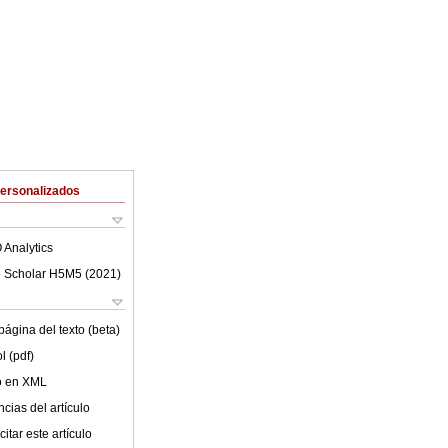
Personalizados
 Analytics
 Scholar H5M5 (
2021
)
ágina del texto (beta)
l (pdf)
lo en XML
cias del artículo
itar este artículo