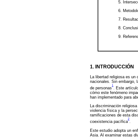
5. Intersec
6. Metodol
7. Resulta
8. Conclus
9. Referenc
1. INTRODUCCIÓN
La libertad religiosa es u
nacionales. Sin embargo, l
1
de personas
. Este artícu
cómo este fenómeno impacta
han implementado para abo
La discriminación religios
violencia física y la pers
ramificaciones de esta disc
2
coexistencia pacífica
.
Este estudio adopta un enf
Asia. Al examinar estas di