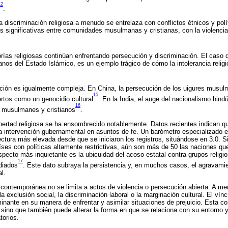
12
.
la discriminación religiosa a menudo se entrelaza con conflictos étnicos y polí
 significativas entre comunidades musulmanas y cristianas, con la violencia
rías religiosas continúan enfrentando persecución y discriminación. El caso d
anos del Estado Islámico, es un ejemplo trágico de cómo la intolerancia relig
ción es igualmente compleja. En China, la persecución de los uigures musul
15
ertos como un genocidio cultural
. En la India, el auge del nacionalismo hin
16
a musulmanes y cristianos
.
ibertad religiosa se ha ensombrecido notablemente. Datos recientes indican 
la intervención gubernamental en asuntos de fe. Un barómetro especializado 
ectura más elevada desde que se iniciaron los registros, situándose en 3.0. S
íses con políticas altamente restrictivas, aún son más de 50 las naciones qu
aspecto más inquietante es la ubicuidad del acoso estatal contra grupos relig
17
diados
. Este dato subraya la persistencia y, en muchos casos, el agravamie
al.
a contemporánea no se limita a actos de violencia o persecución abierta. A m
 exclusión social, la discriminación laboral o la marginación cultural. El vínc
inante en su manera de enfrentar y asimilar situaciones de prejuicio. Esta con
 sino que también puede alterar la forma en que se relaciona con su entorno
torios.