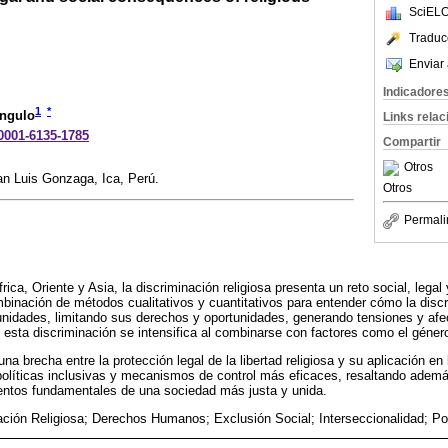
SciELO
Traduc
Enviar 
Indicadore
1
*
Angulo
Links rela
-0001-6135-1785
Compartir
Otros
an Luis Gonzaga, Ica, Perú.
Otros
Permali
ca, Oriente y Asia, la discriminación religiosa presenta un reto social, legal y
binación de métodos cualitativos y cuantitativos para entender cómo la discr
unidades, limitando sus derechos y oportunidades, generando tensiones y af
ta discriminación se intensifica al combinarse con factores como el género, 
una brecha entre la protección legal de la libertad religiosa y su aplicación en 
olíticas inclusivas y mecanismos de control más eficaces, resaltando además
ientos fundamentales de una sociedad más justa y unida.
ación Religiosa; Derechos Humanos; Exclusión Social; Interseccionalidad; Pol