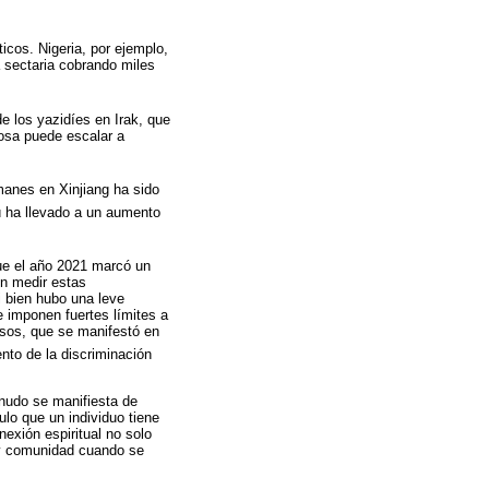
ticos. Nigeria, por ejemplo,
 sectaria cobrando miles
e los yazidíes en Irak, que
iosa puede escalar a
manes en Xinjiang ha sido
dú ha llevado a un aumento
que el año 2021 marcó un
en medir estas
i bien hubo una leve
e imponen fuertes límites a
iosos, que se manifestó en
nto de la discriminación
enudo se manifiesta de
ulo que un individuo tiene
exión espiritual no solo
 y comunidad cuando se