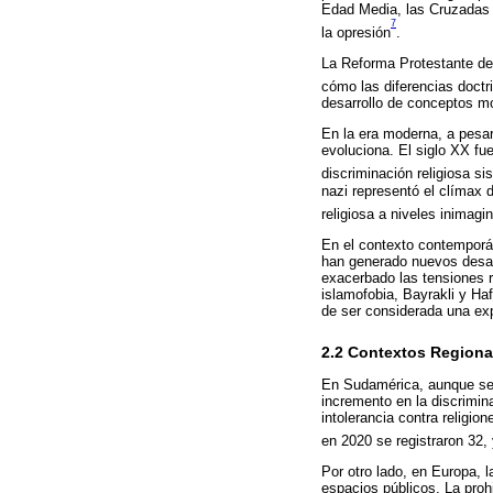
Edad Media, las Cruzadas y 
7
la opresión
.
La Reforma Protestante de
cómo las diferencias doctri
desarrollo de conceptos mo
En la era moderna, a pesar
evoluciona. El siglo XX fu
discriminación religiosa si
nazi representó el clímax d
religiosa a niveles inimag
En el contexto contemporá
han generado nuevos desafí
exacerbado las tensiones r
islamofobia, Bayrakli y Ha
de ser considerada una exp
2.2 Contextos Regiona
En Sudamérica, aunque se p
incremento en la discrimin
intolerancia contra relig
en 2020 se registraron 32,
Por otro lado, en Europa, l
espacios públicos. La proh