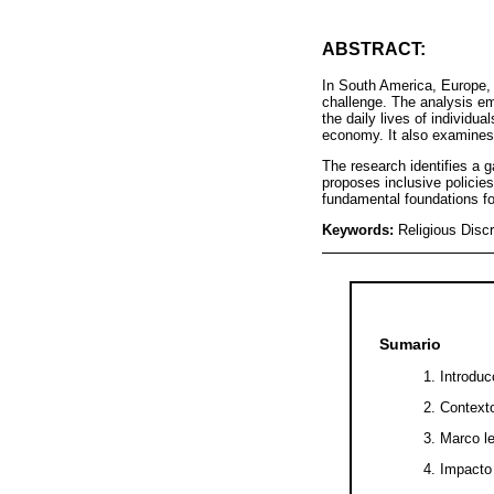
ABSTRACT:
In South America, Europe, A
challenge. The analysis em
the daily lives of individua
economy. It also examines 
The research identifies a g
proposes inclusive policie
fundamental foundations fo
Keywords:
Religious Discr
Sumario
1. Introduc
2. Contexto
3. Marco l
4. Impacto 