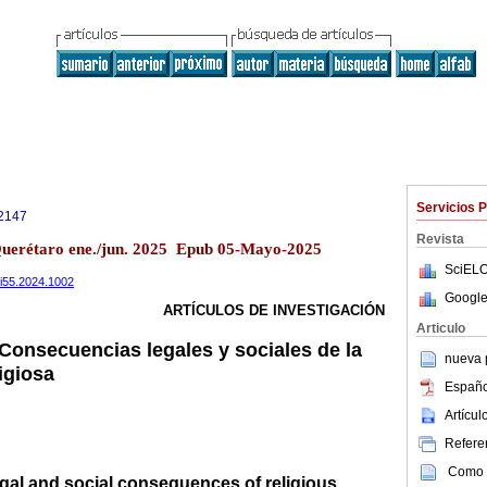
Servicios 
2147
Revista
Querétaro ene./jun. 2025 Epub 05-Mayo-2025
SciELO
9i55.2024.1002
Google
ARTÍCULOS DE INVESTIGACIÓN
Articulo
: Consecuencias legales y sociales de la
nueva p
igiosa
Españo
Artícu
Referen
Como c
Legal and social consequences of religious