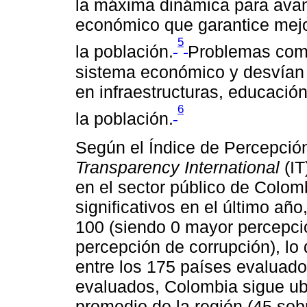
la máxima dinámica para avan
económico que garantice mejo
5
la población.
Problemas como 
sistema económico y desvían 
en infraestructuras, educación
6
la población.
Según el Índice de Percepció
Transparency International
(IT
en el sector público de Colo
significativos en el último añ
100 (siendo 0 mayor percepci
percepción de corrupción), lo
entre los 175 países evaluado
evaluados, Colombia sigue ub
promedio de la región (45 sobr