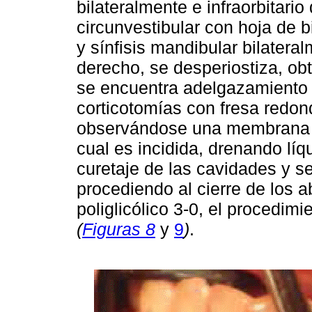
bilateralmente e infraorbitario
circunvestibular con hoja de 
y sínfisis mandibular bilatera
derecho, se desperiostiza, ob
se encuentra adelgazamiento de
corticotomías con fresa redon
observándose una membrana de
cual es incidida, drenando líq
curetaje de las cavidades y se
procediendo al cierre de los 
poliglicólico 3-0, el procedimi
(
Figuras 8
y
9
)
.