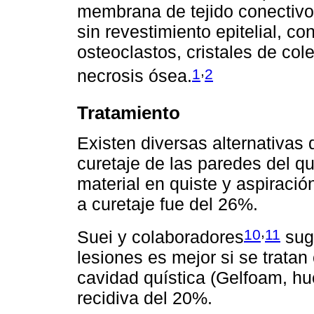
membrana de tejido conectivo
sin revestimiento epitelial, co
osteoclastos, cristales de col
,
1
2
necrosis ósea.
Tratamiento
Existen diversas alternativas
curetaje de las paredes del q
material en quiste y aspiración
a curetaje fue del 26%.
,
10
11
Suei y colaboradores
sugi
lesiones es mejor si se tratan
cavidad quística (Gelfoam, h
recidiva del 20%.