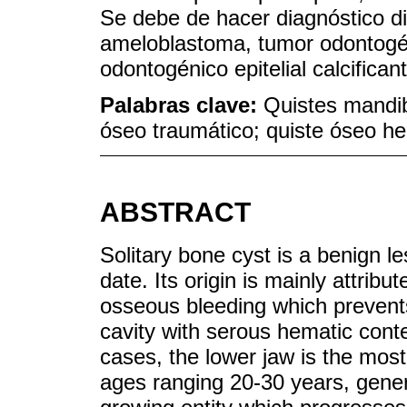
Se debe de hacer diagnóstico di
ameloblastoma, tumor odontogén
odontogénico epitelial calcific
Palabras clave:
Quistes mandibu
óseo traumático; quiste óseo he
ABSTRACT
Solitary bone cyst is a benign l
date. Its origin is mainly attribu
osseous bleeding which prevents
cavity with serous hematic conten
cases, the lower jaw is the most 
ages ranging 20-30 years, gener