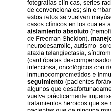
fotografías clínicas, series r
de convencionales; sin embarg
estos retos se vuelven mayúsc
casos clínicos en los cuales a
aislamiento absoluto
(hemofil
de Freeman Sheldon),
manejo
neurodesarrollo, autismo, sor
ataxia telangiectasia, síndro
(cardiópatas descompensados 
infecciosa, oncológicos con r
inmunocomprometidos e inmu
seguimiento
(pacientes forán
algunos que desafortunadamen
vuelve prácticamente impens
tratamientos heroicos que se 
pacientes que de ninguna man