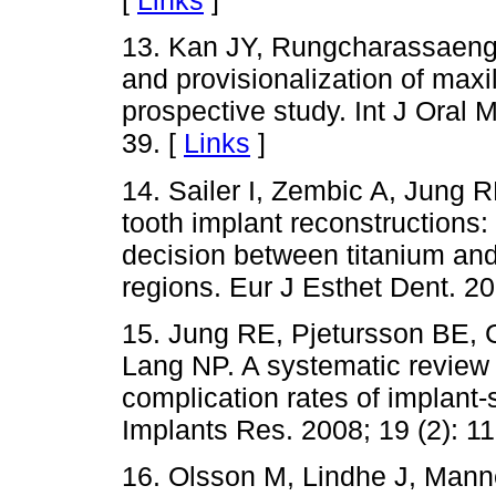
[
Links
]
13. Kan JY, Rungcharassaeng
and provisionalization of maxil
prospective study. Int J Oral M
39. [
Links
]
14. Sailer I, Zembic A, Jung 
tooth implant reconstructions: 
decision between titanium and
regions. Eur J Esthet Dent. 20
15. Jung RE, Pjetursson BE, 
Lang NP. A systematic review 
complication rates of implant-
Implants Res. 2008; 19 (2): 1
16. Olsson M, Lindhe J, Manne