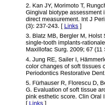
2. Kan JY, Morimoto T, Rungc
Gingival biotype assessment i
direct measurement. Int J Per
(3): 237-243. [
Links
]
3. Blatz MB, Bergler M, Holst
single-tooth implants-rationale
Maxillofac Surg. 2009; 67 (11 
4. Jung RE, Sailer I, Hämmerle
color changes of soft tissues c
Periodontics Restorative Dent.
5. Fürhauser R, Florescu D, 
G. Evaluation of soft tissue a
pink esthetic score. Clin Oral
[
Links
]