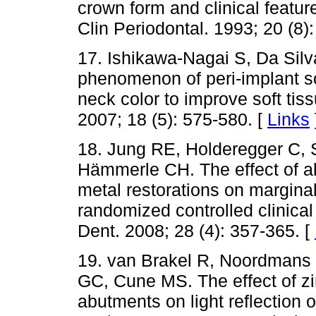
crown form and clinical featur
Clin Periodontal. 1993; 20 (8)
17. Ishikawa-Nagai S, Da Sil
phenomenon of peri-implant sof
neck color to improve soft tis
2007; 18 (5): 575-580. [
Links
18. Jung RE, Holderegger C, Sa
Hämmerle CH. The effect of al
metal restorations on marginal 
randomized controlled clinical 
Dent. 2008; 28 (4): 357-365. [
19. van Brakel R, Noordmans 
GC, Cune MS. The effect of zi
abutments on light reflection o