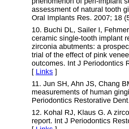
phenomenon of peri-implant sof
assessment of natural tooth g
Oral Implants Res. 2007; 18 (
10. Buchi DL, Sailer I, Fehm
ceramic single-tooth implant 
zirconia abutments: a prospect
trial of the effect of pink ven
outcomes. Int J Periodontics R
[
Links
]
11. Jun SH, Ahn JS, Chang BM
measurements of human gingiv
Periodontics Restorative Dent.
12. Kohal RJ, Klaus G. A zirc
report. Int J Periodontics Res