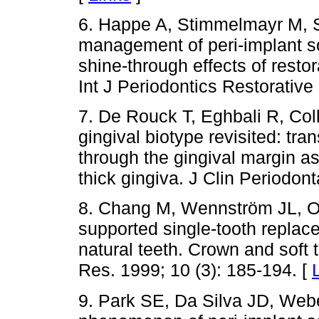
6. Happe A, Stimmelmayr M, S
management of peri-implant s
shine-through effects of restor
Int J Periodontics Restorative
7. De Rouck T, Eghbali R, Col
gingival biotype revisited: tr
through the gingival margin as
thick gingiva. J Clin Periodont
8. Chang M, Wennström JL, O
supported single-tooth replac
natural teeth. Crown and soft 
Res. 1999; 10 (3): 185-194. [
9. Park SE, Da Silva JD, Webe