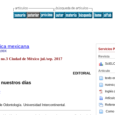
gica mexicana
Servicios 
199X
Revista
no.3 Ciudad de México jul./sep. 2017
SciELO
Articulo
EDITORIAL
texto 
 nuestros días
nueva p
Inglés 
*
Artícu
Referen
de Odontología. Universidad Intercontinental.
Como c