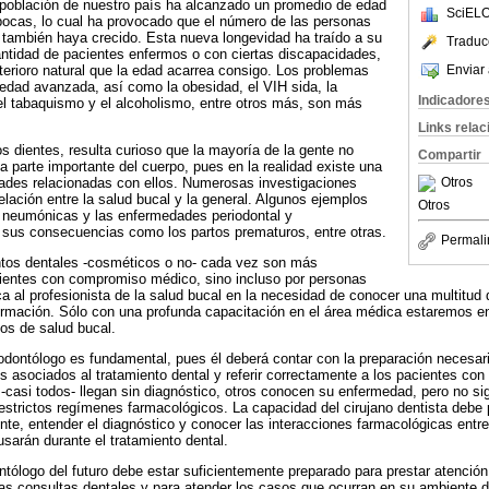
 población de nuestro país ha alcanzado un promedio de edad
SciELO
pocas, lo cual ha provocado que el número de las personas
también haya crecido. Esta nueva longevidad ha traído a su
Traduc
antidad de pacientes enfermos o con ciertas discapacidades,
erioro natural que la edad acarrea consigo. Los problemas
Enviar 
edad avanzada, así como la obesidad, el VIH sida, la
Indicadore
, el tabaquismo y el alcoholismo, entre otros más, son más
Links rela
os dientes, resulta curioso que la mayoría de la gente no
Compartir
 parte importante del cuerpo, pues en la realidad existe una
ades relacionadas con ellos. Numerosas investigaciones
Otros
elación entre la salud bucal y la general. Algunos ejemplos
Otros
s neumónicas y las enfermedades periodontal y
 sus consecuencias como los partos prematuros, entre otras.
Permali
entos dentales -cosméticos o no- cada vez son más
cientes con compromiso médico, sino incluso por personas
 al profesionista de la salud bucal en la necesidad de conocer una multitud
ormación. Sólo con una profunda capacitación en el área médica estaremos en 
ios de salud bucal.
odontólogo es fundamental, pues él deberá contar con la preparación necesar
 asociados al tratamiento dental y referir correctamente a los pacientes con
-casi todos- llegan sin diagnóstico, otros conocen su enfermedad, pero no si
strictos regímenes farmacológicos. La capacidad del cirujano dentista debe per
nte, entender el diagnóstico y conocer las interacciones farmacológicas entre
arán durante el tratamiento dental.
tólogo del futuro debe estar suficientemente preparado para prestar atenció
as consultas dentales y para atender los casos que ocurran en su ambiente de