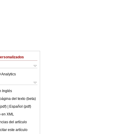
Personalizados
 Analytics
en
Inglés
ágina del texto (beta)
(pdf)
| Español (pdf)
lo en XML
cias del artículo
itar este artículo