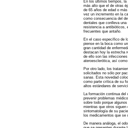
En los últimos tiempos, la
más alto que el de otras é
de 65 años de edad o más 
vez un incremento en la c
como consecuencia del det
dentales que conlleva una 
resistencia a antibióticos
frecuentes que antaño.
En el caso específico de l
piense en la boca como una
gran cantidad de enfermed
destacan hoy la estrecha r
de ello son las infeccione
ateroesclerótica, así como
Por otro lado, los tratami
solicitados no sólo por pa
sanas. Esta novedad coloca
como parte crítica de su f
altos estándares de servic
La formación continua del 
prevenir problemas médicos
sobre todo porque algunos 
mientras que otros siguen e
sintomatología de su pacie
los medicamentos que se us
De manera análoga, el odon
que se presenten durante l