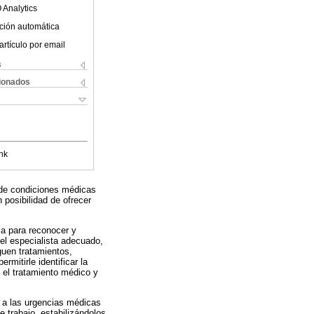
 Analytics
ción automática
artículo por email
s
cionados
nk
 de condiciones médicas
posibilidad de ofrecer
ia para reconocer y
 el especialista adecuado,
guen tratamientos,
mitirle identificar la
 el tratamiento médico y
n a las urgencias médicas
 trabajo, estabilizándolos,