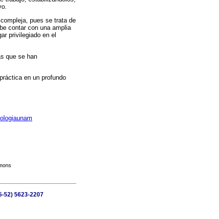
vo.
 compleja, pues se trata de
ebe contar con una amplia
ar privilegiado en el
as que se han
práctica en un profundo
tologiaunam
mmons
55-52) 5623-2207