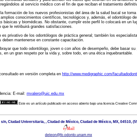
tregándolos al servicio médico con el fin de que reciban el tratamiento definiti
 la formación de los nuevos profesionistas del área de la salud bucal se torna
e amplios conocimientos científicos, tecnológicos y, además, el odontólogo d
s básicas y biomédicas. No obstante, cumplir este perfil lo colocará en un lug
o que le retribuirá grandes satisfacciones.
 es privativo de los odontólogos de práctica general; también los especialist
 deben mantenerse en constante capacitación.
ubrayar que todo odontólogo, joven o con años de desempeño, debe basar su 
s, en un gran respeto por la vida y, sobre todo, en una ética inquebrantable.
 consultado en versión completa en
http://www.medigraphic.com/facultadodon
dencia: E-mail:
mvalero@uic.edu.mx
Este es un artículo publicado en acceso abierto bajo una licencia Creative Co
or s/n, Ciudad Universitaria, , Ciudad de México, Ciudad de México, MX, 04510, (
deleon@fo.odonto.unam.mx