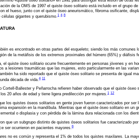
érmino «quiste óseo solitario» en 1992 para distinguir esta lesión de otras le
cación de la OMS de 1997 el quiste óseo solitario está incluido en el grupo 
n el hueso, junto con el quiste óseo aneurismático, fibroma osificante, displa
1
4
8
 células gigantes y querubismo.
RATURA
ambién es encontrado en otras partes del esqueleto; siendo los más comunes 
gión de la metáfisis de los extremos proximales del húmero (65%) y diáfisis 
ra, el quiste óseo solitario ocurre frecuentemente en personas jóvenes y en 
 a lesiones traumáticas que las mujeres, esto particularmente en las variant
mbién ha sido reportado que el quiste óseo solitario se presenta de igual m
4
11
gunda década de vida.
 Cortell-Ballester y Peñarrocha refieren haber observado que el quiste óseo s
1
12
los 20 años de edad y tiene ligera predilección por mujeres.
ue los quistes óseos solitarios en gente joven fueron caracterizados por ser 
ma expansión en la mandíbula. Mientras que el quiste óseo solitario en un 
cemental o displasia y con pérdida de la lámina dura relacionada con los dient
on que un subgrupo distinto de quistes óseos solitarios fue caracterizado po
8
ce ser ocurrieron en pacientes mayores.
ares no es común y representa el 1% de todos los quistes maxilares. La mayo