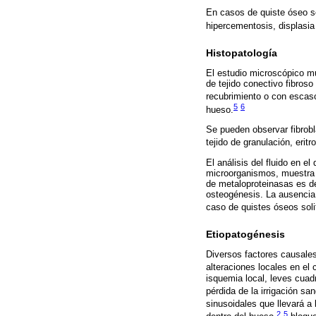
En casos de quiste óseo so
hipercementosis, displasia
Histopatología
El estudio microscópico 
de tejido conectivo fibroso
recubrimiento o con escaso
5
6
hueso.
Se pueden observar fibrobl
tejido de granulación, eri
El análisis del fluido en e
microorganismos, muestra c
de metaloproteinasas es de
osteogénesis. La ausencia 
caso de quistes óseos soli
Etiopatogénesis
Diversos factores causales
alteraciones locales en el
isquemia local, leves cuad
pérdida de la irrigación s
sinusoidales que llevará a 
2
5