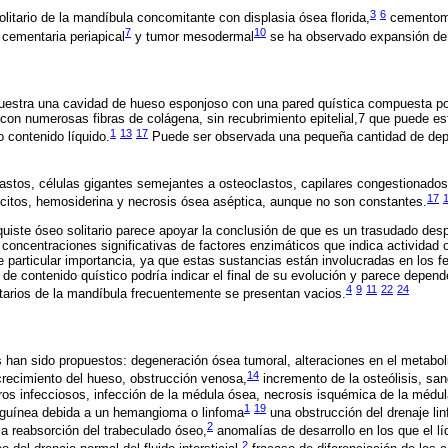
3
6
litario de la mandíbula concomitante con displasia ósea florida,
cementom
7
10
 cementaria periapical
y tumor mesodermal
se ha observado expansión de l
muestra una cavidad de hueso esponjoso con una pared quística compuesta 
 con numerosas fibras de colágena, sin recubrimiento epitelial,7 que puede es
1
13
17
 contenido líquido.
Puede ser observada una pequeña cantidad de depó
astos, células gigantes semejantes a osteoclastos, capilares congestionados y
17
trocitos, hemosiderina y necrosis ósea aséptica, aunque no son constantes.
l quiste óseo solitario parece apoyar la conclusión de que es un trasudado des
oncentraciones significativas de factores enzimáticos que indica actividad 
 particular importancia, ya que estas sustancias están involucradas en los f
de contenido quístico podría indicar el final de su evolución y parece depende
4
9
11
22
24
tarios de la mandíbula frecuentemente se presentan vacios.
 han sido propuestos: degeneración ósea tumoral, alteraciones en el metabol
14
 crecimiento del hueso, obstrucción venosa,
incremento de la osteólisis, san
ros infecciosos, infección de la médula ósea, necrosis isquémica de la médul
1
19
anguínea debida a un hemangioma o linfoma
una obstrucción del drenaje lin
2
la reabsorción del trabeculado óseo,
anomalías de desarrollo en los que el lí
2