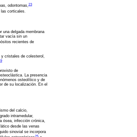
23
as, odontomas,
as corticales.
por una delgada membrana
tar vacía sin un
sitos recientes de
 cristales de colesterol,
19
provisto de
osteoclástica. La presencia
enómenos osteolítico y de
r de su localización. En el
ismo del calcio,
grado intramedular,
a ósea, infección crónica,
fático desde las venas
quido sinovial se incorpora
25