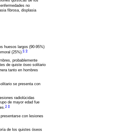
siones quísticas de los
de enfermedades no
sia fibrosa, displasia
los huesos largos (90-95%)
6
9
femoral (25%).
hombres, probablemente
es de quiste óseo solitario
anera tanto en hombres
olitario se presenta con
lesiones radiolúcidas
grupo de mayor edad fue
3
8
es.
r presentarse con lesiones
ría de los quistes óseos