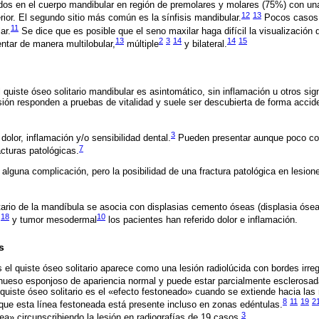
zados en el cuerpo mandibular en región de premolares y molares (75%) con un
12
13
rior. El segundo sitio más común es la sínfisis mandibular.
Pocos casos 
11
ar.
Se dice que es posible que el seno maxilar haga difícil la visualización 
13
2
3
14
14
15
ntar de manera multilobular,
múltiple
y bilateral.
quiste óseo solitario mandibular es asintomático, sin inflamación u otros sig
sión responden a pruebas de vitalidad y suele ser descubierta de forma accid
3
dolor, inflamación y/o sensibilidad dental.
Pueden presentar aunque poco com
7
acturas patológicas.
 alguna complicación, pero la posibilidad de una fractura patológica en lesio
tario de la mandíbula se asocia con displasias cemento óseas (displasia ósea 
18
10
y tumor mesodermal
los pacientes han referido dolor e inflamación.
s
 el quiste óseo solitario aparece como una lesión radiolúcida con bordes irreg
hueso esponjoso de apariencia normal y puede estar parcialmente esclerosad
l quiste óseo solitario es el «efecto festoneado» cuando se extiende hacia las
8
11
19
2
que esta línea festoneada está presente incluso en zonas edéntulas.
3
ea» circunscribiendo la lesión en radiografías de 19 casos.