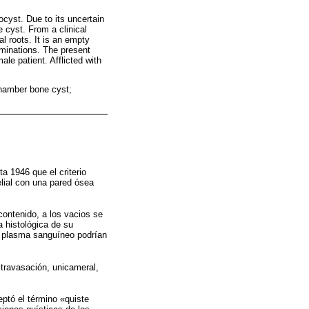
ocyst. Due to its uncertain
 cyst. From a clinical
l roots. It is an empty
aminations. The present
ale patient. Afflicted with
chamber bone cyst;
a 1946 que el criterio
elial con una pared ósea
contenido, a los vacios se
a histológica de su
 al plasma sanguíneo podrían
xtravasación, unicameral,
ptó el término «quiste