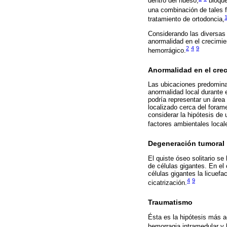
dentro del hueso,
bloqueo
una combinación de tales f
tratamiento de ortodoncia,
Considerando las diversas 
anormalidad en el crecimie
2
4
9
hemorrágico.
Anormalidad en el cre
Las ubicaciones predominan
anormalidad local durante 
podría representar un área
localizado cerca del forame
considerar la hipótesis de 
factores ambientales local
Degeneración tumoral
El quiste óseo solitario s
de células gigantes. En el
células gigantes la licuefa
4
9
cicatrización.
Traumatismo
Ésta es la hipótesis más a
hemorragia intramedular 