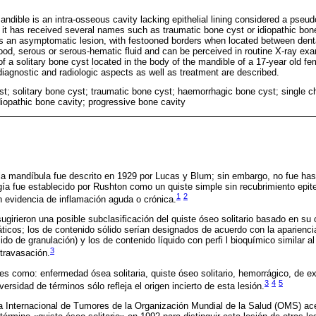
andible is an intra-osseous cavity lacking epithelial lining considered a pseud
 it has received several names such as traumatic bone cyst or idiopathic bone
mes an asymptomatic lesion, with festooned borders when located between denta
lood, serous or serous-hematic fluid and can be perceived in routine X-ray ex
of a solitary bone cyst located in the body of the mandible of a 17-year old fem
l, diagnostic and radiologic aspects as well as treatment are described.
t; solitary bone cyst; traumatic bone cyst; haemorrhagic bone cyst; single 
diopathic bone cavity; progressive bone cavity
e la mandíbula fue descrito en 1929 por Lucas y Blum; sin embargo, no fue hast
gía fue establecido por Rushton como un quiste simple sin recubrimiento epit
1
2
sin evidencia de inflamación aguda o crónica.
girieron una posible subclasificación del quiste óseo solitario basado en su 
áticos; los de contenido sólido serían designados de acuerdo con la aparienci
jido de granulación) y los de contenido líquido con perfi l bioquímico similar
3
travasación.
les como: enfermedad ósea solitaria, quiste óseo solitario, hemorrágico, de e
3
4
5
versidad de términos sólo refleja el origen incierto de esta lesión.
ca Internacional de Tumores de la Organización Mundial de la Salud (OMS) ace