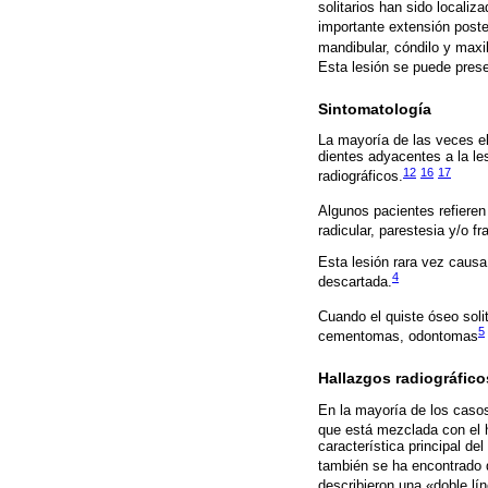
solitarios han sido locali
importante extensión poste
mandibular, cóndilo y maxil
Esta lesión se puede prese
Sintomatología
La mayoría de las veces el 
dientes adyacentes a la le
12
16
17
radiográficos.
Algunos pacientes refieren 
radicular, parestesia y/o fr
Esta lesión rara vez causa
4
descartada.
Cuando el quiste óseo soli
5
cementomas, odontomas
Hallazgos radiográfico
En la mayoría de los casos
que está mezclada con el 
característica principal de
también se ha encontrado 
describieron una «doble lín