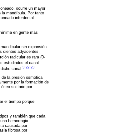
stoneado, ocurre un mayor
n la mandíbula. Por tanto
toneado interdental
y mínima en gente más
o mandibular sin expansión
os dientes adyacentes,
ción radicular es rara (0-
 estudiados el canal
3
22
23
dicho canal.
l de la presión osmótica
lmente por la formación de
óseo solitario por
ar el tiempo porque
 tipos y también que cada
de una hemorragia
cía causada por
asia fibrosa por