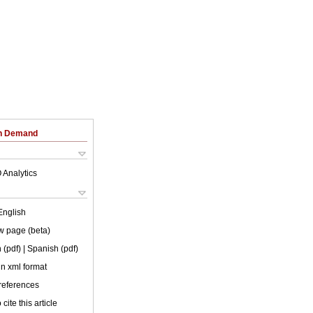
on Demand
 Analytics
English
w page (beta)
 (pdf)
| Spanish (pdf)
 in xml format
 references
cite this article