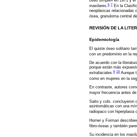
óseo simple» en 1971 y el t
6
7
maxilares.
En la Clasifi
neoplásicas relacionadas co
ósea, granuloma central de
REVISIÓN DE LA LITE
Epidemiología
El quiste óseo solitario t
con un predominio en la re
De acuerdo con la literatu
porque están más expuestos
9
10
extrafaciales.
Aunque ta
como en mujeres en la se
En contraste, autores como
mayor frecuencia antes de 
Saito y cols. concluyeron q
asintomáticas con una míni
radiopaco con hiperplasia 
Horner y Forman describier
fibro-óseas y también pare
Su incidencia en los maxil