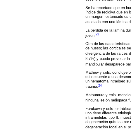
Se ha reportado que en hue
índice de recidiva que en l
un margen festoneado es un
asociado con una lámina du
La pérdida de la lámina d
22
joven.
Otra de las característica
de hueso; las corticales s
divergencia de las raíces 
8.7%) y puede provocar la 
mandibular desaparece par
Mathew y cols. concluyeron
subsecuente a una descomp
un hematoma intraóseo sub
24
trauma.
Matsumura y cols. menciona
ninguna lesión radiopaca f
Furukawa y cols. estableci
uno tiene diferente etiolog
intramedular; tipo II: mue
degeneración quística por u
degeneración focal en el p