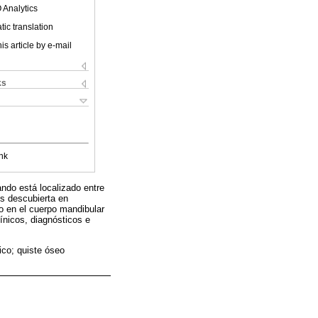
 Analytics
ic translation
is article by e-mail
ks
nk
ndo está localizado entre
es descubierta en
do en el cuerpo mandibular
ínicos, diagnósticos e
ico; quiste óseo