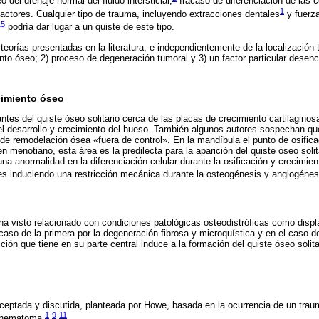
 del drenaje normal del fluido intersticial,
fracaso de diferenciación de las 
1
actores. Cualquier tipo de trauma, incluyendo extracciones dentales
y fuerza
15
podría dar lugar a un quiste de este tipo.
teorías presentadas en la literatura, e independientemente de la localización 
nto óseo; 2) proceso de degeneración tumoral y 3) un factor particular dese
cimiento óseo
tes del quiste óseo solitario cerca de las placas de crecimiento cartilagino
el desarrollo y crecimiento del hueso. También algunos autores sospechan que 
 de remodelación ósea «fuera de control». En la mandíbula el punto de osifica
n menotiano, esta área es la predilecta para la aparición del quiste óseo solit
una anormalidad en la diferenciación celular durante la osificación y crecimien
es induciendo una restricción mecánica durante la osteogénesis y angiogénes
e ha visto relacionado con condiciones patológicas osteodistróficas como displ
 caso de la primera por la degeneración fibrosa y microquística y en el caso d
cción que tiene en su parte central induce a la formación del quiste óseo soli
ceptada y discutida, planteada por Howe, basada en la ocurrencia de un tra
1
9
11
y hematoma.