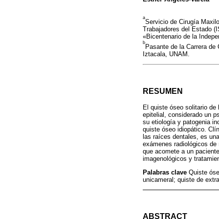
a
Servicio de Cirugía Maxilo
Trabajadores del Estado (I
«Bicentenario de la Indep
b
Pasante de la Carrera de 
Iztacala, UNAM.
RESUMEN
El quiste óseo solitario d
epitelial, considerado un 
su etiología y patogenia in
quiste óseo idiopático. Cl
las raíces dentales, es un
exámenes radiológicos de r
que acomete a un paciente 
imagenológicos y tratamien
Palabras clave
Quiste óse
unicameral; quiste de extr
ABSTRACT