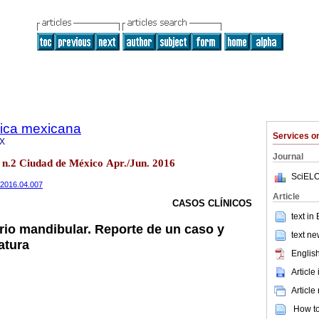
gica mexicana
Services 
9X
Journal
 n.2 Ciudad de México Apr./Jun. 2016
SciELO
x.2016.04.007
Article
CASOS CLÍNICOS
text in
ario mandibular. Reporte de un caso y
text ne
ratura
English
Article
Article
How to 