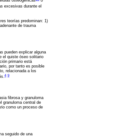
células osteogénicas
o
s excesivas durante el
tres teorías predominan: 1)
ncadenante de trauma
sas pueden explicar alguna
el quiste óseo solitario
ción primario está
ario, por tanto es posible
to, relacionada a los
4
9
is.
asia fibrosa y granuloma
el granuloma central de
tario como un proceso de
uma seguido de una