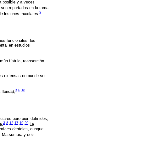
a posible y a veces
son reportados en la rama
2
de lesiones maxilares.
nos funcionales, los
ental en estudios
ún fístula, reabsorción
nes extensas no puede ser
3
6
18
florida),
ulares pero bien definidos,
3
8
12
17
19
20
a.
La
 raíces dentales, aunque
1
Matsumura y cols.