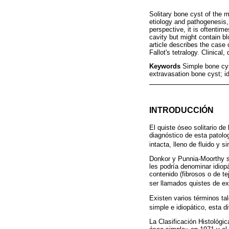
Solitary bone cyst of the m
etiology and pathogenesis,
perspective, it is oftenti
cavity but might contain b
article describes the case 
Fallot's tetralogy. Clinica
Keywords
Simple bone cys
extravasation bone cyst; i
INTRODUCCIÓN
El quiste óseo solitario d
diagnóstico de esta patolo
intacta, lleno de fluido y 
Donkor y Punnia-Moorthy su
les podría denominar idiop
contenido (fibrosos o de te
ser llamados quistes de ex
Existen varios términos ta
simple e idiopático, esta di
La Clasificación Histológi