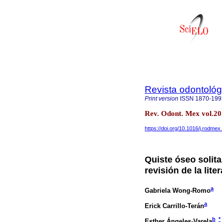
Revista odontoló
Print version
ISSN
1870-19
Rev. Odont. Mex vol.20
https://doi.org/10.1016/j.rodme
Quiste óseo solit
revisión de la lite
a
Gabriela Wong-Romo
a
Erick Carrillo-Terán
b
*
Esther Ángeles-Varela