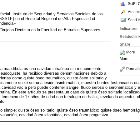
SciELO
Automat
facial. Instituto de Seguridad y Servicios Sociales de los
SSSTE) en el Hospital Regional de Alta Especialidad
Send th
endencia»
Indicators
Cirujano Dentista en la Facultad de Estudios Superiores
Related lin
Share
More
More
e la mandíbula es una cavidad intraósea sin recubrimiento
Permali
pseudoquiste, ha recibido diversas denominaciones debido a
ciertas como quiste óseo traumático, quiste óseo solitario y
ínicamente suele ser una lesión asintomática, muestra bordes festoneados cua
a cavidad vacía pero puede contener sangre, fluido seroso o serohemático y 
utina. En este artículo se presenta un caso de quiste óseo solitario localiza
femenino de 17 años de edad con tetralogía de Fallot, revelando aspectos cl
to.
o simple; quiste óseo solitario; quiste óseo traumático; quiste óseo hemorrág
avasación; cavidad ósea idiopática; cavidad ósea progresiva