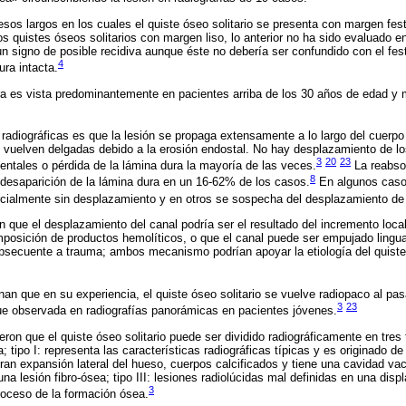
sos largos en los cuales el quiste óseo solitario se presenta con margen fe
os quistes óseos solitarios con margen liso, lo anterior no ha sido evaluado e
 signo de posible recidiva aunque éste no debería ser confundido con el fes
4
ra intacta.
ura es vista predominantemente en pacientes arriba de los 30 años de edad 
s radiográficas es que la lesión se propaga extensamente a lo largo del cuerp
e vuelven delgadas debido a la erosión endostal. No hay desplazamiento de l
3
20
23
dentales o pérdida de la lámina dura la mayoría de las veces.
La reabsor
8
desaparición de la lámina dura en un 16-62% de los casos.
En algunos casos
cialmente sin desplazamiento y en otros se sospecha del desplazamiento de 
 que el desplazamiento del canal podría ser el resultado del incremento loca
osición de productos hemolíticos, o que el canal puede ser empujado lingua
secuente a trauma; ambos mecanismo podrían apoyar la etiología del quiste 
n que en su experiencia, el quiste óseo solitario se vuelve radiopaco al pas
3
23
ue observada en radiografías panorámicas en pacientes jóvenes.
eron que el quiste óseo solitario puede ser dividido radiográficamente en tres
ía; tipo I: representa las características radiográficas típicas y es originado 
stran expansión lateral del hueso, cuerpos calcificados y tiene una cavidad va
na lesión fibro-ósea; tipo III: lesiones radiolúcidas mal definidas en una displ
3
roceso de la formación ósea.